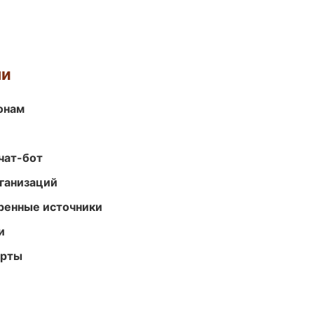
ми
онам
чат-бот
ганизаций
еренные источники
и
арты