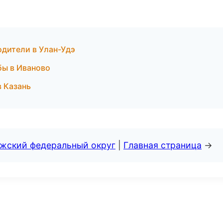
одители в Улан-Удэ
бы в Иваново
в Казань
лжский федеральный округ
|
Главная страница
→