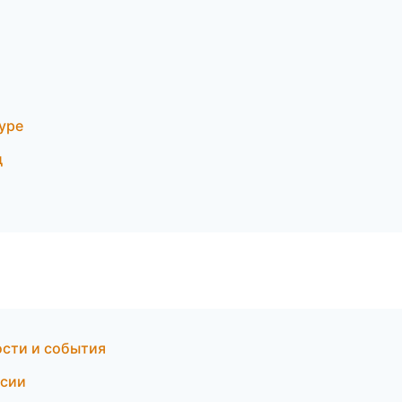
уре
д
ости и события
нсии