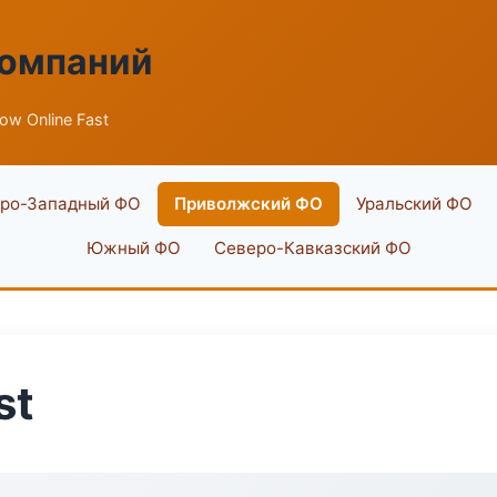
компаний
low Online Fast
ро-Западный ФО
Приволжский ФО
Уральский ФО
Южный ФО
Северо-Кавказский ФО
st