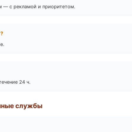
м — с рекламой и приоритетом.
е?
е.
течение 24 ч.
чные службы