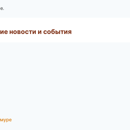
е.
ие новости и события
Амуре