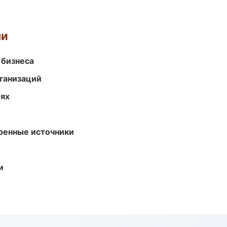
ми
 бизнеса
ганизаций
иях
еренные источники
и