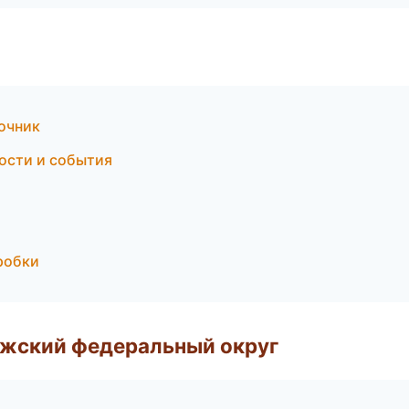
очник
вости и события
робки
лжский федеральный округ