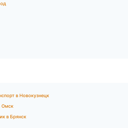
род
нспорт в Новокузнецк
в Омск
ик в Брянск