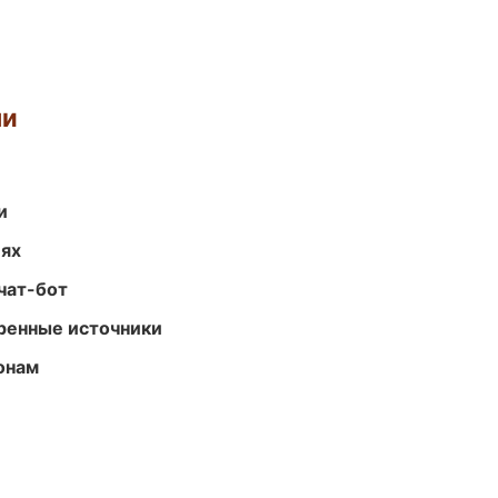
ми
и
иях
чат-бот
еренные источники
онам