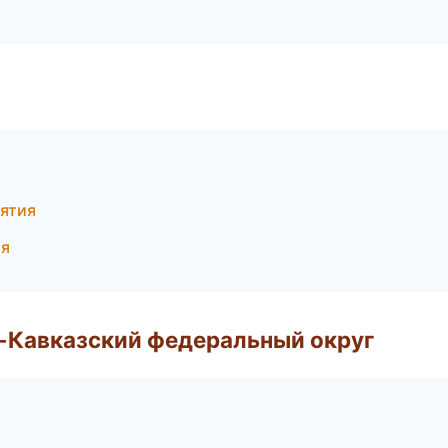
иятия
ия
о-Кавказский федеральный округ