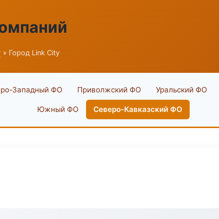
компаний
г
» Город Link City
ро-Западный ФО
Приволжский ФО
Уральский ФО
Южный ФО
Северо-Кавказский ФО