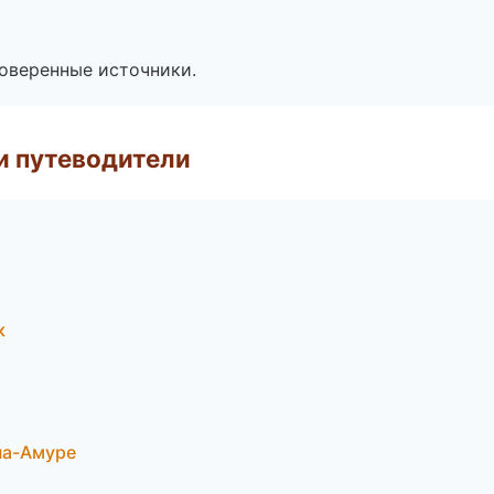
роверенные источники.
и путеводители
к
-на-Амуре