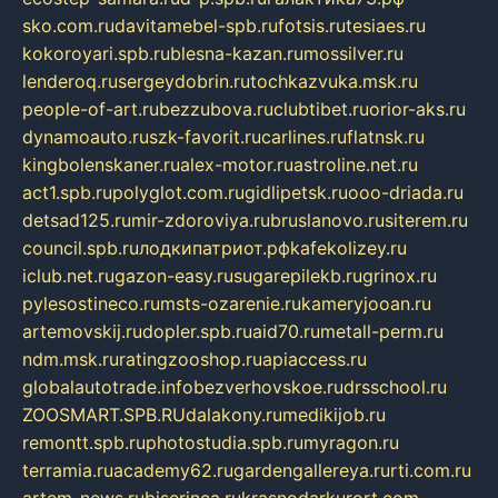
sko.com.ru
davitamebel-spb.ru
fotsis.ru
tesiaes.ru
kokoroyari.spb.ru
blesna-kazan.ru
mossilver.ru
lenderoq.ru
sergeydobrin.ru
tochkazvuka.msk.ru
people-of-art.ru
bezzubova.ru
clubtibet.ru
orior-aks.ru
dynamoauto.ru
szk-favorit.ru
carlines.ru
flatnsk.ru
kingbolenskaner.ru
alex-motor.ru
astroline.net.ru
act1.spb.ru
polyglot.com.ru
gidlipetsk.ru
ooo-driada.ru
detsad125.ru
mir-zdoroviya.ru
bruslanovo.ru
siterem.ru
council.spb.ru
лодкипатриот.рф
kafekolizey.ru
iclub.net.ru
gazon-easy.ru
sugarepilekb.ru
grinox.ru
pylesostineco.ru
msts-ozarenie.ru
kameryjooan.ru
artemovskij.ru
dopler.spb.ru
aid70.ru
metall-perm.ru
ndm.msk.ru
ratingzooshop.ru
apiaccess.ru
globalautotrade.info
bezverhovskoe.ru
drsschool.ru
ZOOSMART.SPB.RU
dalakony.ru
medikijob.ru
remontt.spb.ru
photostudia.spb.ru
myragon.ru
terramia.ru
academy62.ru
gardengallereya.ru
rti.com.ru