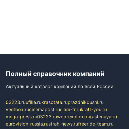
Полный справочник компаний
Актуальный каталог компаний по всей России
03223.ru
ufille.ru
krasotata.ru
prazdnikdushi.ru
veetbox.ru
cinemapost.ru
ciam-fr.ru
kraft-you.ru
mega-press.ru
03223.ru
web-explore.ru
rastenuya.ru
eurovision-russia.ru
strah-news.ru
freeride-team.ru