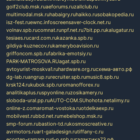
golf2club.msk.ru
aeforums.ru
zallclub.ru
multimodal.msk.ru
habaigry.ru
haikko.ru
sobakopedia.ru
isz-fest.ru
ewnc.info
screensaver-clock.net.ru
volnav.spb.ru
comnat.ru
npf.net.ru
7bit.pp.ru
kalugatur.ru
tesiaes.ru
card.com.ru
kazanka.spb.ru
gildiya-kuznecov.ru
kameryboavision.ru
griffoncom.spb.ru
fabrika-emotsiy.ru
PARK-MATROSOVA.RU
agat.spb.ru
avtoyurist-moskva1.ru
hardware.org.ru
схема-авто.рф
dg-lab.ru
angrup.ru
recruiter.spb.ru
music8.spb.ru
krsk124.ru
kubok.spb.ru
romanofforex.ru
analitikaplus.ru
spyonline.ru
zosikamery.ru
sloboda-ural.pp.ru
AUTO-COM.SU
hohota.net
alimy.ru
online-z.com
aromat-vostoka.ru
otdelkaexp.ru
mobilvest.ru
bbd.net.ru
mebelshop.msk.ru
smp-forum.ru
bastion-td.ru
kosmoscreative.ru
avrmotors.ru
art-galadesign.ru
tiffany-c.ru
ecostep-samara.ru
d-p.spb.ru
галактика73.рф