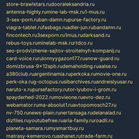
store-brawlstars.ru
dooraleksandria.ru
antenna-highly.ru
mine-lab-msk.ru
1-mus.ru
3-sex-porn.ru
ban-damn.ru
purse-factory.ru
viagra-tablet.ru
fasbags.ru
adler-jun.ru
bandamn.ru
fincontech.ru
3sexporn.ru
1mus.ru
darksand.ru
rebus-toys.ru
minelab-msk.ru
rtdco.ru
seo-prodvizhenie-sajtov-stroitelnyh-kompanij.ru
card-voice.ru
rulonnyygazon177.ru
snow-guard.ru
domizbrusa-9x12spb.ru
demaholding.ru
aalse.ru
a380club.ru
argentinamia.ru
perkoka.ru
movie-one.ru
perk-oka.ru
g-octopus.ru
sibarchives.ru
andreislyusar.ru
naruto-x.ru
pursefactory.ru
tor-lyubov-i-grom.ru
spayderhed-2022.ru
movieone.ru
evro-dez.ru
webamator.ru
ma-absolut1.ru
avtopomosch27.ru
nv-750.ru
news-plain.ru
nertansaga.ru
delanalad.ru
dizfiles.ru
youtubefree.ru
aria-family.ru
roadli.ru
planeta-samara.ru
mysmartbuy.ru
matrasy-kemerovo.ru
ashanet.ru
trade-farm.ru