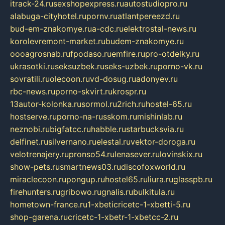
itrack-24.ru
sexshopexpress.ru
autostudiopro.ru
alabuga-cityhotel.ru
pornv.ru
atlantpereezd.ru
bud-em-znakomye.ru
a-cdc.ru
elektrostal-news.ru
korolevremont-market.ru
budem-znakomye.ru
oooagrosnab.ru
fpodaso.ru
emfire.ru
pro-otdelky.ru
ukrasotki.ru
seksuzbek.ru
seks-uzbek.ru
porno-vk.ru
sovratili.ru
olecoon.ru
vd-dosug.ru
adonyev.ru
rbc-news.ru
porno-skvirt.ru
krospr.ru
13autor-kolonka.ru
sormol.ru
2rich.ru
hostel-65.ru
hostserve.ru
porno-na-russkom.ru
mishinlab.ru
neznobi.ru
bigfatcc.ru
habble.ru
starbucksvia.ru
delfinet.ru
silvernano.ru
elestal.ru
vektor-doroga.ru
velotrenajery.ru
pronso54.ru
lenasever.ru
lovinskix.ru
show-pets.ru
smartnews03.ru
discofoxworld.ru
miraclecoon.ru
pongup.ru
hostel65.ru
liura.ru
glasspb.ru
firehunters.ru
gribowo.ru
gnalis.ru
bulkitula.ru
hometown-france.ru
1-xbeticricetc-1-xbetti-5.ru
shop-garena.ru
cricetc-1-xbetr-1-xbetcc-2.ru