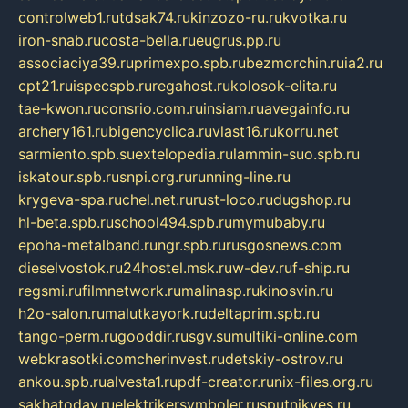
controlweb1.ru
tdsak74.ru
kinzozo-ru.ru
kvotka.ru
iron-snab.ru
costa-bella.ru
eugrus.pp.ru
associaciya39.ru
primexpo.spb.ru
bezmorchin.ru
ia2.ru
cpt21.ru
ispecspb.ru
regahost.ru
kolosok-elita.ru
tae-kwon.ru
consrio.com.ru
insiam.ru
avegainfo.ru
archery161.ru
bigencyclica.ru
vlast16.ru
korru.net
sarmiento.spb.su
extelopedia.ru
lammin-suo.spb.ru
iskatour.spb.ru
snpi.org.ru
running-line.ru
krygeva-spa.ru
chel.net.ru
rust-loco.ru
dugshop.ru
hl-beta.spb.ru
school494.spb.ru
mymubaby.ru
epoha-metalband.ru
ngr.spb.ru
rusgosnews.com
dieselvostok.ru
24hostel.msk.ru
w-dev.ru
f-ship.ru
regsmi.ru
filmnetwork.ru
malinasp.ru
kinosvin.ru
h2o-salon.ru
malutkayork.ru
deltaprim.spb.ru
tango-perm.ru
gooddir.ru
sgv.su
multiki-online.com
webkrasotki.com
cherinvest.ru
detskiy-ostrov.ru
ankou.spb.ru
alvesta1.ru
pdf-creator.ru
nix-files.org.ru
sakhatoday.ru
elektrikersymboler.ru
sputnikyes.ru