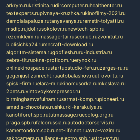
arkrym.ru
kristinita.ru
dircomputer.ru
healthenter.ru
textexperts.ru
pivnaya-kruzhka.ru
kinofilmy-2021.ru
demolalapaluza.ru
tanyavanya.ru
remstir-tolyatti.ru
msdip.ru
jdol.ru
sokolovr.ru
newtech-spb.ru
rezemkleim.ru
massage-tai.ru
seonub.ru
zvonitut.ru
biolisichka24.ru
mncraft-download.ru
algoritm-sistema.ru
godflesh.ru
ru-industria.ru
zebra-tlt.ru
okna-proficom.ru
erynok.ru
onlinekinospace.ru
startupstudio-fefu.ru
zarges-ru.ru
gegenjustizunrecht.ru
autobalashov.ru
utrovortu.ru
spiski-firm.ru
elara-m.ru
kinomusorka.ru
mkcslava.ru
2bets.ru
vintovoykompressor.ru
birminghamvsfulham.ru
sarmat-komp.ru
pioneeri.ru
amadis-chocolate.ru
shkurki-karakulya.ru
kanotiforet.spb.ru
tutmassage.ru
ecolog.org.ru
praga.spb.ru
falcorussia.ru
autodoctorservis.ru
kamertondom.spb.ru
net-life.net.ru
avto-vozim.ru
sakhcamera.ru
alliance-electro.spb.ru
stroyavt.ru