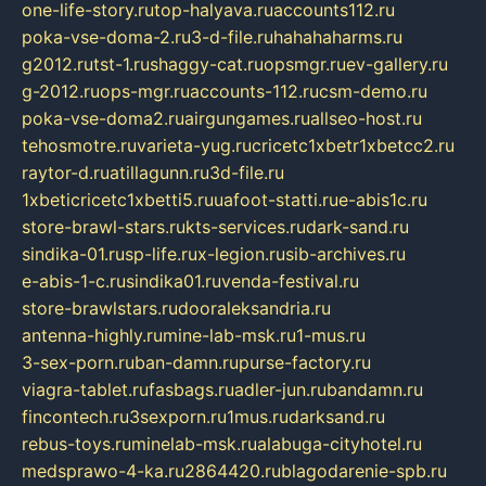
one-life-story.ru
top-halyava.ru
accounts112.ru
poka-vse-doma-2.ru
3-d-file.ru
hahahaharms.ru
g2012.ru
tst-1.ru
shaggy-cat.ru
opsmgr.ru
ev-gallery.ru
g-2012.ru
ops-mgr.ru
accounts-112.ru
csm-demo.ru
poka-vse-doma2.ru
airgungames.ru
allseo-host.ru
tehosmotre.ru
varieta-yug.ru
cricetc1xbetr1xbetcc2.ru
raytor-d.ru
atillagunn.ru
3d-file.ru
1xbeticricetc1xbetti5.ru
uafoot-statti.ru
e-abis1c.ru
store-brawl-stars.ru
kts-services.ru
dark-sand.ru
sindika-01.ru
sp-life.ru
x-legion.ru
sib-archives.ru
e-abis-1-c.ru
sindika01.ru
venda-festival.ru
store-brawlstars.ru
dooraleksandria.ru
antenna-highly.ru
mine-lab-msk.ru
1-mus.ru
3-sex-porn.ru
ban-damn.ru
purse-factory.ru
viagra-tablet.ru
fasbags.ru
adler-jun.ru
bandamn.ru
fincontech.ru
3sexporn.ru
1mus.ru
darksand.ru
rebus-toys.ru
minelab-msk.ru
alabuga-cityhotel.ru
medsprawo-4-ka.ru
2864420.ru
blagodarenie-spb.ru