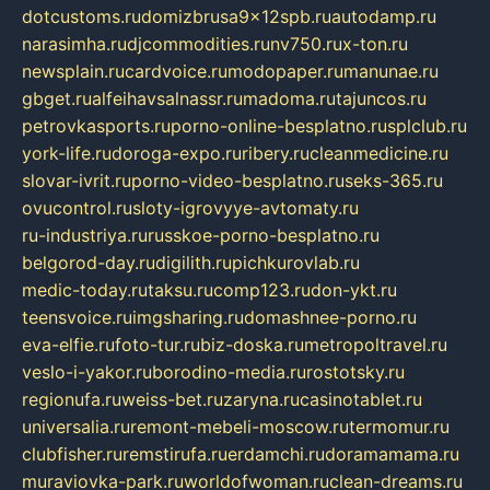
dotcustoms.ru
domizbrusa9x12spb.ru
autodamp.ru
narasimha.ru
djcommodities.ru
nv750.ru
x-ton.ru
newsplain.ru
cardvoice.ru
modopaper.ru
manunae.ru
gbget.ru
alfeihavsalnassr.ru
madoma.ru
tajuncos.ru
petrovkasports.ru
porno-online-besplatno.ru
splclub.ru
york-life.ru
doroga-expo.ru
ribery.ru
cleanmedicine.ru
slovar-ivrit.ru
porno-video-besplatno.ru
seks-365.ru
ovucontrol.ru
sloty-igrovyye-avtomaty.ru
ru-industriya.ru
russkoe-porno-besplatno.ru
belgorod-day.ru
digilith.ru
pichkurovlab.ru
medic-today.ru
taksu.ru
comp123.ru
don-ykt.ru
teensvoice.ru
imgsharing.ru
domashnee-porno.ru
eva-elfie.ru
foto-tur.ru
biz-doska.ru
metropoltravel.ru
veslo-i-yakor.ru
borodino-media.ru
rostotsky.ru
regionufa.ru
weiss-bet.ru
zaryna.ru
casinotablet.ru
universalia.ru
remont-mebeli-moscow.ru
termomur.ru
clubfisher.ru
remstirufa.ru
erdamchi.ru
doramamama.ru
muraviovka-park.ru
worldofwoman.ru
clean-dreams.ru