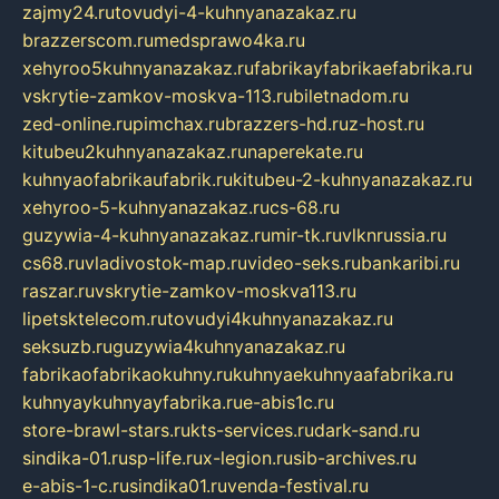
zajmy24.ru
tovudyi-4-kuhnyanazakaz.ru
brazzerscom.ru
medsprawo4ka.ru
xehyroo5kuhnyanazakaz.ru
fabrikayfabrikaefabrika.ru
vskrytie-zamkov-moskva-113.ru
biletnadom.ru
zed-online.ru
pimchax.ru
brazzers-hd.ru
z-host.ru
kitubeu2kuhnyanazakaz.ru
naperekate.ru
kuhnyaofabrikaufabrik.ru
kitubeu-2-kuhnyanazakaz.ru
xehyroo-5-kuhnyanazakaz.ru
cs-68.ru
guzywia-4-kuhnyanazakaz.ru
mir-tk.ru
vlknrussia.ru
cs68.ru
vladivostok-map.ru
video-seks.ru
bankaribi.ru
raszar.ru
vskrytie-zamkov-moskva113.ru
lipetsktelecom.ru
tovudyi4kuhnyanazakaz.ru
seksuzb.ru
guzywia4kuhnyanazakaz.ru
fabrikaofabrikaokuhny.ru
kuhnyaekuhnyaafabrika.ru
kuhnyaykuhnyayfabrika.ru
e-abis1c.ru
store-brawl-stars.ru
kts-services.ru
dark-sand.ru
sindika-01.ru
sp-life.ru
x-legion.ru
sib-archives.ru
e-abis-1-c.ru
sindika01.ru
venda-festival.ru