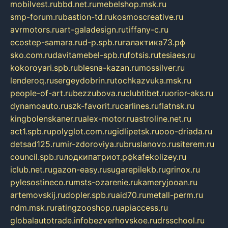
mobilvest.ru
bbd.net.ru
mebelshop.msk.ru
smp-forum.ru
bastion-td.ru
kosmoscreative.ru
avrmotors.ru
art-galadesign.ru
tiffany-c.ru
ecostep-samara.ru
d-p.spb.ru
галактика73.рф
sko.com.ru
davitamebel-spb.ru
fotsis.ru
tesiaes.ru
kokoroyari.spb.ru
blesna-kazan.ru
mossilver.ru
lenderoq.ru
sergeydobrin.ru
tochkazvuka.msk.ru
people-of-art.ru
bezzubova.ru
clubtibet.ru
orior-aks.ru
dynamoauto.ru
szk-favorit.ru
carlines.ru
flatnsk.ru
kingbolenskaner.ru
alex-motor.ru
astroline.net.ru
act1.spb.ru
polyglot.com.ru
gidlipetsk.ru
ooo-driada.ru
detsad125.ru
mir-zdoroviya.ru
bruslanovo.ru
siterem.ru
council.spb.ru
лодкипатриот.рф
kafekolizey.ru
iclub.net.ru
gazon-easy.ru
sugarepilekb.ru
grinox.ru
pylesostineco.ru
msts-ozarenie.ru
kameryjooan.ru
artemovskij.ru
dopler.spb.ru
aid70.ru
metall-perm.ru
ndm.msk.ru
ratingzooshop.ru
apiaccess.ru
globalautotrade.info
bezverhovskoe.ru
drsschool.ru