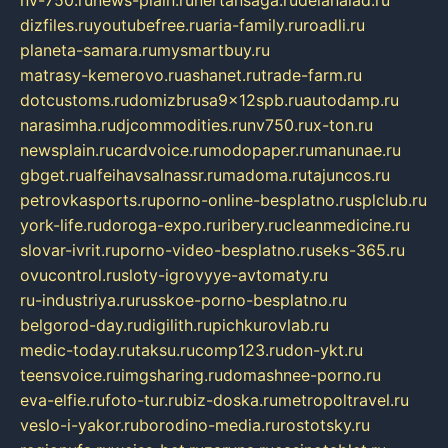
nv-750.ru
news-plain.ru
nertansaga.ru
delanalad.ru
dizfiles.ru
youtubefree.ru
aria-family.ru
roadli.ru
planeta-samara.ru
mysmartbuy.ru
matrasy-kemerovo.ru
ashanet.ru
trade-farm.ru
dotcustoms.ru
domizbrusa9x12spb.ru
autodamp.ru
narasimha.ru
djcommodities.ru
nv750.ru
x-ton.ru
newsplain.ru
cardvoice.ru
modopaper.ru
manunae.ru
gbget.ru
alfeihavsalnassr.ru
madoma.ru
tajuncos.ru
petrovkasports.ru
porno-online-besplatno.ru
splclub.ru
york-life.ru
doroga-expo.ru
ribery.ru
cleanmedicine.ru
slovar-ivrit.ru
porno-video-besplatno.ru
seks-365.ru
ovucontrol.ru
sloty-igrovyye-avtomaty.ru
ru-industriya.ru
russkoe-porno-besplatno.ru
belgorod-day.ru
digilith.ru
pichkurovlab.ru
medic-today.ru
taksu.ru
comp123.ru
don-ykt.ru
teensvoice.ru
imgsharing.ru
domashnee-porno.ru
eva-elfie.ru
foto-tur.ru
biz-doska.ru
metropoltravel.ru
veslo-i-yakor.ru
borodino-media.ru
rostotsky.ru