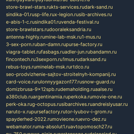
store-brawl-stars.ru
kts-services.ru
dark-sand.ru
sindika-01.ru
sp-life.ru
x-legion.ru
sib-archives.ru
e-abis-1-c.ru
sindika01.ru
venda-festival.ru
store-brawlstars.ru
dooraleksandria.ru
antenna-highly.ru
mine-lab-msk.ru
1-mus.ru
3-sex-porn.ru
ban-damn.ru
purse-factory.ru
viagra-tablet.ru
fasbags.ru
adler-jun.ru
bandamn.ru
fincontech.ru
3sexporn.ru
1mus.ru
darksand.ru
rebus-toys.ru
minelab-msk.ru
rtdco.ru
seo-prodvizhenie-sajtov-stroitelnyh-kompanij.ru
card-voice.ru
rulonnyygazon177.ru
snow-guard.ru
domizbrusa-9x12spb.ru
demaholding.ru
aalse.ru
a380club.ru
argentinamia.ru
perkoka.ru
movie-one.ru
perk-oka.ru
g-octopus.ru
sibarchives.ru
andreislyusar.ru
naruto-x.ru
pursefactory.ru
tor-lyubov-i-grom.ru
spayderhed-2022.ru
movieone.ru
evro-dez.ru
webamator.ru
ma-absolut1.ru
avtopomosch27.ru