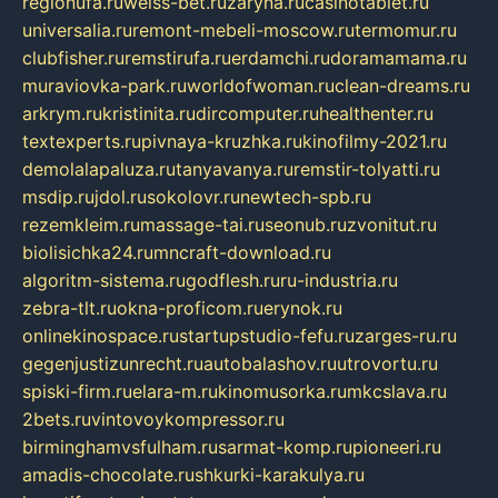
regionufa.ru
weiss-bet.ru
zaryna.ru
casinotablet.ru
universalia.ru
remont-mebeli-moscow.ru
termomur.ru
clubfisher.ru
remstirufa.ru
erdamchi.ru
doramamama.ru
muraviovka-park.ru
worldofwoman.ru
clean-dreams.ru
arkrym.ru
kristinita.ru
dircomputer.ru
healthenter.ru
textexperts.ru
pivnaya-kruzhka.ru
kinofilmy-2021.ru
demolalapaluza.ru
tanyavanya.ru
remstir-tolyatti.ru
msdip.ru
jdol.ru
sokolovr.ru
newtech-spb.ru
rezemkleim.ru
massage-tai.ru
seonub.ru
zvonitut.ru
biolisichka24.ru
mncraft-download.ru
algoritm-sistema.ru
godflesh.ru
ru-industria.ru
zebra-tlt.ru
okna-proficom.ru
erynok.ru
onlinekinospace.ru
startupstudio-fefu.ru
zarges-ru.ru
gegenjustizunrecht.ru
autobalashov.ru
utrovortu.ru
spiski-firm.ru
elara-m.ru
kinomusorka.ru
mkcslava.ru
2bets.ru
vintovoykompressor.ru
birminghamvsfulham.ru
sarmat-komp.ru
pioneeri.ru
amadis-chocolate.ru
shkurki-karakulya.ru