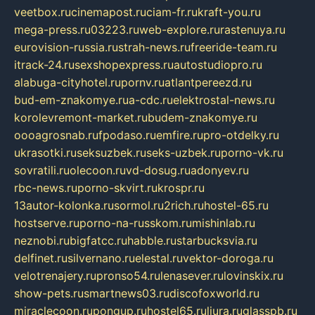
veetbox.ru
cinemapost.ru
ciam-fr.ru
kraft-you.ru
mega-press.ru
03223.ru
web-explore.ru
rastenuya.ru
eurovision-russia.ru
strah-news.ru
freeride-team.ru
itrack-24.ru
sexshopexpress.ru
autostudiopro.ru
alabuga-cityhotel.ru
pornv.ru
atlantpereezd.ru
bud-em-znakomye.ru
a-cdc.ru
elektrostal-news.ru
korolevremont-market.ru
budem-znakomye.ru
oooagrosnab.ru
fpodaso.ru
emfire.ru
pro-otdelky.ru
ukrasotki.ru
seksuzbek.ru
seks-uzbek.ru
porno-vk.ru
sovratili.ru
olecoon.ru
vd-dosug.ru
adonyev.ru
rbc-news.ru
porno-skvirt.ru
krospr.ru
13autor-kolonka.ru
sormol.ru
2rich.ru
hostel-65.ru
hostserve.ru
porno-na-russkom.ru
mishinlab.ru
neznobi.ru
bigfatcc.ru
habble.ru
starbucksvia.ru
delfinet.ru
silvernano.ru
elestal.ru
vektor-doroga.ru
velotrenajery.ru
pronso54.ru
lenasever.ru
lovinskix.ru
show-pets.ru
smartnews03.ru
discofoxworld.ru
miraclecoon.ru
pongup.ru
hostel65.ru
liura.ru
glasspb.ru