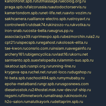
kanotiforet.spb.ru
tutmassage.ru
ecolog.org.ru
praga.spb.ru
falcorussia.ru
autodoctorservis.ru
kamertondom.spb.ru
net-life.net.ru
avto-vozim.ru
sakhcamera.ru
alliance-electro.spb.ru
stroyavt.ru
controlweb1.ru
tdsak74.ru
kinzozo-ru.ru
kvotka.ru
iron-snab.ru
costa-bella.ru
eugrus.pp.ru
associaciya39.ru
primexpo.spb.ru
bezmorchin.ru
ia2.ru
cpt21.ru
ispecspb.ru
regahost.ru
kolosok-elita.ru
tae-kwon.ru
consrio.com.ru
insiam.ru
avegainfo.ru
archery161.ru
bigencyclica.ru
vlast16.ru
korru.net
sarmiento.spb.su
extelopedia.ru
lammin-suo.spb.ru
iskatour.spb.ru
snpi.org.ru
running-line.ru
krygeva-spa.ru
chel.net.ru
rust-loco.ru
dugshop.ru
hl-beta.spb.ru
school494.spb.ru
mymubaby.ru
epoha-metalband.ru
ngr.spb.ru
rusgosnews.com
dieselvostok.ru
24hostel.msk.ru
w-dev.ru
f-ship.ru
regsmi.ru
filmnetwork.ru
malinasp.ru
kinosvin.ru
h2o-salon.ru
malutkayork.ru
deltaprim.spb.ru