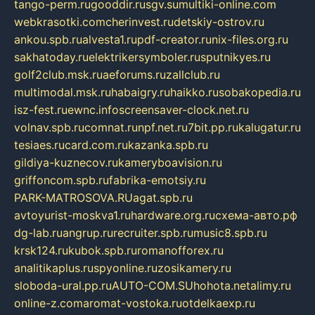
tango-perm.ru
gooddir.ru
sgv.su
multiki-online.com
webkrasotki.com
cherinvest.ru
detskiy-ostrov.ru
ankou.spb.ru
alvesta1.ru
pdf-creator.ru
nix-files.org.ru
sakhatoday.ru
elektrikersymboler.ru
sputnikyes.ru
golf2club.msk.ru
aeforums.ru
zallclub.ru
multimodal.msk.ru
habaigry.ru
haikko.ru
sobakopedia.ru
isz-fest.ru
ewnc.info
screensaver-clock.net.ru
volnav.spb.ru
comnat.ru
npf.net.ru
7bit.pp.ru
kalugatur.ru
tesiaes.ru
card.com.ru
kazanka.spb.ru
gildiya-kuznecov.ru
kameryboavision.ru
griffoncom.spb.ru
fabrika-emotsiy.ru
PARK-MATROSOVA.RU
agat.spb.ru
avtoyurist-moskva1.ru
hardware.org.ru
схема-авто.рф
dg-lab.ru
angrup.ru
recruiter.spb.ru
music8.spb.ru
krsk124.ru
kubok.spb.ru
romanofforex.ru
analitikaplus.ru
spyonline.ru
zosikamery.ru
sloboda-ural.pp.ru
AUTO-COM.SU
hohota.net
alimy.ru
online-z.com
aromat-vostoka.ru
otdelkaexp.ru