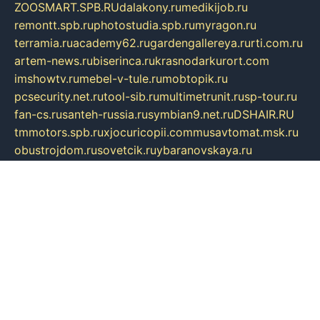
ZOOSMART.SPB.RU
dalakony.ru
medikijob.ru
remontt.spb.ru
photostudia.spb.ru
myragon.ru
terramia.ru
academy62.ru
gardengallereya.ru
rti.com.ru
artem-news.ru
biserinca.ru
krasnodarkurort.com
imshowtv.ru
mebel-v-tule.ru
mobtopik.ru
pcsecurity.net.ru
tool-sib.ru
multimetrunit.ru
sp-tour.ru
fan-cs.ru
santeh-russia.ru
symbian9.net.ru
DSHAIR.RU
tmmotors.spb.ru
xjocuricopii.com
musavtomat.msk.ru
obustrojdom.ru
sovetcik.ru
ybaranovskaya.ru
ppknews.ru
cult-alshei.ru
JAPANRUSSIA.RU
proekciyamebel.ru
imper-finans.ru
rim.org.ru
glamourai.ru
brassminus.ru
zabor-pro.ru
ftn.pp.ru
dorogoe58.ru
laimengpacker.ru
kuzova-zapchasti.ru
sageerp.ru
taxodrom.ru
dsrazvitie.ru
hardcity.net.ru
ratinghomegames.ru
topservice25.ru
gubernyan.ru
gtglasslined.ru
ii4.ru
tssport.spb.ru
andorra24.com
blackwallstreet.ru
oboimos.ru
optim-doors.com.ru
ikuch.ru
nycr.org.ru
npa21.ru
vremya-ch.spb.ru