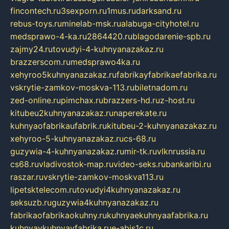
fincontech.ru
3sexporn.ru
1mus.ru
darksand.ru
rebus-toys.ru
minelab-msk.ru
alabuga-cityhotel.ru
medsprawo-4-ka.ru
2864420.ru
blagodarenie-spb.ru
zajmy24.ru
tovudyi-4-kuhnyanazakaz.ru
brazzerscom.ru
medsprawo4ka.ru
xehyroo5kuhnyanazakaz.ru
fabrikayfabrikaefabrika.ru
vskrytie-zamkov-moskva-113.ru
biletnadom.ru
zed-online.ru
pimchax.ru
brazzers-hd.ru
z-host.ru
kitubeu2kuhnyanazakaz.ru
naperekate.ru
kuhnyaofabrikaufabrik.ru
kitubeu-2-kuhnyanazakaz.ru
xehyroo-5-kuhnyanazakaz.ru
cs-68.ru
guzywia-4-kuhnyanazakaz.ru
mir-tk.ru
vlknrussia.ru
cs68.ru
vladivostok-map.ru
video-seks.ru
bankaribi.ru
raszar.ru
vskrytie-zamkov-moskva113.ru
lipetsktelecom.ru
tovudyi4kuhnyanazakaz.ru
seksuzb.ru
guzywia4kuhnyanazakaz.ru
fabrikaofabrikaokuhny.ru
kuhnyaekuhnyaafabrika.ru
kuhnyaykuhnyayfabrika.ru
e-abis1c.ru