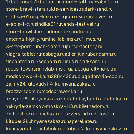
1xbeticricetc1xbetti5.ru
uafoot-statti.ru
e-abis1c.ru
store-brawl-stars.ru
kts-services.ru
dark-sand.ru
sindika-01.ru
sp-life.ru
x-legion.ru
sib-archives.ru
e-abis-1-c.ru
sindika01.ru
venda-festival.ru
store-brawlstars.ru
dooraleksandria.ru
antenna-highly.ru
mine-lab-msk.ru
1-mus.ru
3-sex-porn.ru
ban-damn.ru
purse-factory.ru
viagra-tablet.ru
fasbags.ru
adler-jun.ru
bandamn.ru
fincontech.ru
3sexporn.ru
1mus.ru
darksand.ru
rebus-toys.ru
minelab-msk.ru
alabuga-cityhotel.ru
medsprawo-4-ka.ru
2864420.ru
blagodarenie-spb.ru
zajmy24.ru
tovudyi-4-kuhnyanazakaz.ru
brazzerscom.ru
medsprawo4ka.ru
xehyroo5kuhnyanazakaz.ru
fabrikayfabrikaefabrika.ru
vskrytie-zamkov-moskva-113.ru
biletnadom.ru
zed-online.ru
pimchax.ru
brazzers-hd.ru
z-host.ru
kitubeu2kuhnyanazakaz.ru
naperekate.ru
kuhnyaofabrikaufabrik.ru
kitubeu-2-kuhnyanazakaz.ru