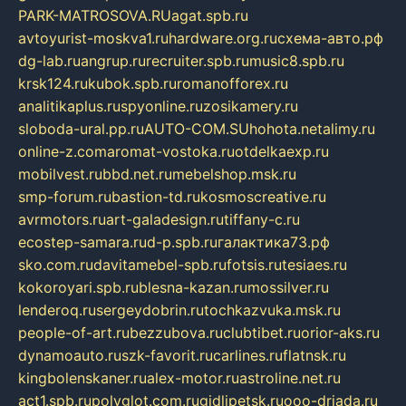
PARK-MATROSOVA.RU
agat.spb.ru
avtoyurist-moskva1.ru
hardware.org.ru
схема-авто.рф
dg-lab.ru
angrup.ru
recruiter.spb.ru
music8.spb.ru
krsk124.ru
kubok.spb.ru
romanofforex.ru
analitikaplus.ru
spyonline.ru
zosikamery.ru
sloboda-ural.pp.ru
AUTO-COM.SU
hohota.net
alimy.ru
online-z.com
aromat-vostoka.ru
otdelkaexp.ru
mobilvest.ru
bbd.net.ru
mebelshop.msk.ru
smp-forum.ru
bastion-td.ru
kosmoscreative.ru
avrmotors.ru
art-galadesign.ru
tiffany-c.ru
ecostep-samara.ru
d-p.spb.ru
галактика73.рф
sko.com.ru
davitamebel-spb.ru
fotsis.ru
tesiaes.ru
kokoroyari.spb.ru
blesna-kazan.ru
mossilver.ru
lenderoq.ru
sergeydobrin.ru
tochkazvuka.msk.ru
people-of-art.ru
bezzubova.ru
clubtibet.ru
orior-aks.ru
dynamoauto.ru
szk-favorit.ru
carlines.ru
flatnsk.ru
kingbolenskaner.ru
alex-motor.ru
astroline.net.ru
act1.spb.ru
polyglot.com.ru
gidlipetsk.ru
ooo-driada.ru