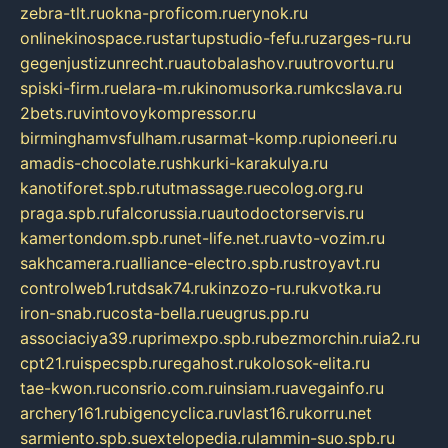
zebra-tlt.ru
okna-proficom.ru
erynok.ru
onlinekinospace.ru
startupstudio-fefu.ru
zarges-ru.ru
gegenjustizunrecht.ru
autobalashov.ru
utrovortu.ru
spiski-firm.ru
elara-m.ru
kinomusorka.ru
mkcslava.ru
2bets.ru
vintovoykompressor.ru
birminghamvsfulham.ru
sarmat-komp.ru
pioneeri.ru
amadis-chocolate.ru
shkurki-karakulya.ru
kanotiforet.spb.ru
tutmassage.ru
ecolog.org.ru
praga.spb.ru
falcorussia.ru
autodoctorservis.ru
kamertondom.spb.ru
net-life.net.ru
avto-vozim.ru
sakhcamera.ru
alliance-electro.spb.ru
stroyavt.ru
controlweb1.ru
tdsak74.ru
kinzozo-ru.ru
kvotka.ru
iron-snab.ru
costa-bella.ru
eugrus.pp.ru
associaciya39.ru
primexpo.spb.ru
bezmorchin.ru
ia2.ru
cpt21.ru
ispecspb.ru
regahost.ru
kolosok-elita.ru
tae-kwon.ru
consrio.com.ru
insiam.ru
avegainfo.ru
archery161.ru
bigencyclica.ru
vlast16.ru
korru.net
sarmiento.spb.su
extelopedia.ru
lammin-suo.spb.ru