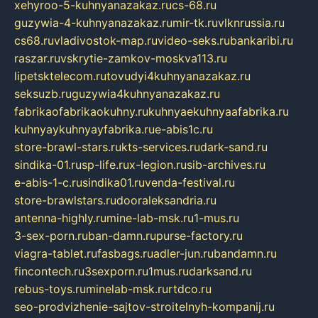
xehyroo-5-kuhnyanazakaz.ru
cs-68.ru
guzywia-4-kuhnyanazakaz.ru
mir-tk.ru
vlknrussia.ru
cs68.ru
vladivostok-map.ru
video-seks.ru
bankaribi.ru
raszar.ru
vskrytie-zamkov-moskva113.ru
lipetsktelecom.ru
tovudyi4kuhnyanazakaz.ru
seksuzb.ru
guzywia4kuhnyanazakaz.ru
fabrikaofabrikaokuhny.ru
kuhnyaekuhnyaafabrika.ru
kuhnyaykuhnyayfabrika.ru
e-abis1c.ru
store-brawl-stars.ru
kts-services.ru
dark-sand.ru
sindika-01.ru
sp-life.ru
x-legion.ru
sib-archives.ru
e-abis-1-c.ru
sindika01.ru
venda-festival.ru
store-brawlstars.ru
dooraleksandria.ru
antenna-highly.ru
mine-lab-msk.ru
1-mus.ru
3-sex-porn.ru
ban-damn.ru
purse-factory.ru
viagra-tablet.ru
fasbags.ru
adler-jun.ru
bandamn.ru
fincontech.ru
3sexporn.ru
1mus.ru
darksand.ru
rebus-toys.ru
minelab-msk.ru
rtdco.ru
seo-prodvizhenie-sajtov-stroitelnyh-kompanij.ru