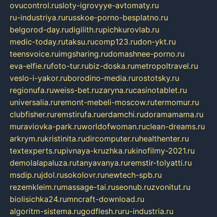
ovucontrol.ru
sloty-igrovyye-avtomaty.ru
ru-industriya.ru
russkoe-porno-besplatno.ru
belgorod-day.ru
digilith.ru
pichkurovlab.ru
medic-today.ru
taksu.ru
comp123.ru
don-ykt.ru
teensvoice.ru
imgsharing.ru
domashnee-porno.ru
eva-elfie.ru
foto-tur.ru
biz-doska.ru
metropoltravel.ru
veslo-i-yakor.ru
borodino-media.ru
rostotsky.ru
regionufa.ru
weiss-bet.ru
zaryna.ru
casinotablet.ru
universalia.ru
remont-mebeli-moscow.ru
termomur.ru
clubfisher.ru
remstirufa.ru
erdamchi.ru
doramamama.ru
muraviovka-park.ru
worldofwoman.ru
clean-dreams.ru
arkrym.ru
kristinita.ru
dircomputer.ru
healthenter.ru
textexperts.ru
pivnaya-kruzhka.ru
kinofilmy-2021.ru
demolalapaluza.ru
tanyavanya.ru
remstir-tolyatti.ru
msdip.ru
jdol.ru
sokolovr.ru
newtech-spb.ru
rezemkleim.ru
massage-tai.ru
seonub.ru
zvonitut.ru
biolisichka24.ru
mncraft-download.ru
algoritm-sistema.ru
godflesh.ru
ru-industria.ru