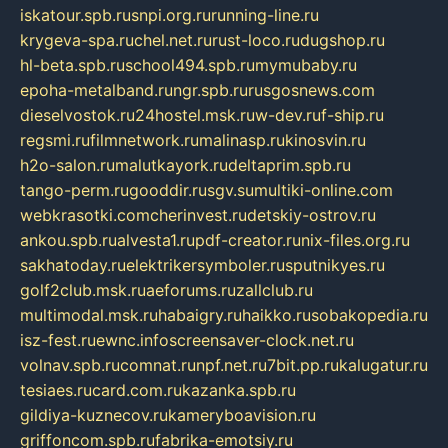
iskatour.spb.ru
snpi.org.ru
running-line.ru
krygeva-spa.ru
chel.net.ru
rust-loco.ru
dugshop.ru
hl-beta.spb.ru
school494.spb.ru
mymubaby.ru
epoha-metalband.ru
ngr.spb.ru
rusgosnews.com
dieselvostok.ru
24hostel.msk.ru
w-dev.ru
f-ship.ru
regsmi.ru
filmnetwork.ru
malinasp.ru
kinosvin.ru
h2o-salon.ru
malutkayork.ru
deltaprim.spb.ru
tango-perm.ru
gooddir.ru
sgv.su
multiki-online.com
webkrasotki.com
cherinvest.ru
detskiy-ostrov.ru
ankou.spb.ru
alvesta1.ru
pdf-creator.ru
nix-files.org.ru
sakhatoday.ru
elektrikersymboler.ru
sputnikyes.ru
golf2club.msk.ru
aeforums.ru
zallclub.ru
multimodal.msk.ru
habaigry.ru
haikko.ru
sobakopedia.ru
isz-fest.ru
ewnc.info
screensaver-clock.net.ru
volnav.spb.ru
comnat.ru
npf.net.ru
7bit.pp.ru
kalugatur.ru
tesiaes.ru
card.com.ru
kazanka.spb.ru
gildiya-kuznecov.ru
kameryboavision.ru
griffoncom.spb.ru
fabrika-emotsiy.ru