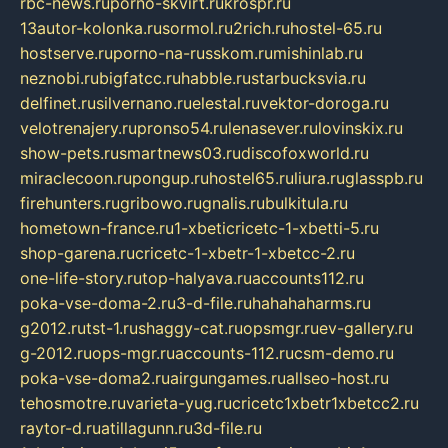
rbc-news.ru
porno-skvirt.ru
krospr.ru
13autor-kolonka.ru
sormol.ru
2rich.ru
hostel-65.ru
hostserve.ru
porno-na-russkom.ru
mishinlab.ru
neznobi.ru
bigfatcc.ru
habble.ru
starbucksvia.ru
delfinet.ru
silvernano.ru
elestal.ru
vektor-doroga.ru
velotrenajery.ru
pronso54.ru
lenasever.ru
lovinskix.ru
show-pets.ru
smartnews03.ru
discofoxworld.ru
miraclecoon.ru
pongup.ru
hostel65.ru
liura.ru
glasspb.ru
firehunters.ru
gribowo.ru
gnalis.ru
bulkitula.ru
hometown-france.ru
1-xbeticricetc-1-xbetti-5.ru
shop-garena.ru
cricetc-1-xbetr-1-xbetcc-2.ru
one-life-story.ru
top-halyava.ru
accounts112.ru
poka-vse-doma-2.ru
3-d-file.ru
hahahaharms.ru
g2012.ru
tst-1.ru
shaggy-cat.ru
opsmgr.ru
ev-gallery.ru
g-2012.ru
ops-mgr.ru
accounts-112.ru
csm-demo.ru
poka-vse-doma2.ru
airgungames.ru
allseo-host.ru
tehosmotre.ru
varieta-yug.ru
cricetc1xbetr1xbetcc2.ru
raytor-d.ru
atillagunn.ru
3d-file.ru