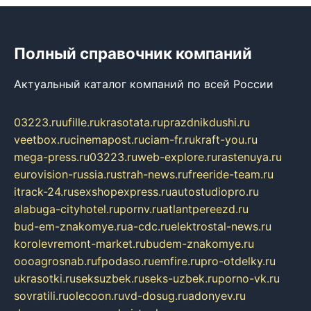
Полный справочник компаний
Актуальный каталог компаний по всей России
03223.ru
ufille.ru
krasotata.ru
prazdnikdushi.ru
veetbox.ru
cinemapost.ru
ciam-fr.ru
kraft-you.ru
mega-press.ru
03223.ru
web-explore.ru
rastenuya.ru
eurovision-russia.ru
strah-news.ru
freeride-team.ru
itrack-24.ru
sexshopexpress.ru
autostudiopro.ru
alabuga-cityhotel.ru
pornv.ru
atlantpereezd.ru
bud-em-znakomye.ru
a-cdc.ru
elektrostal-news.ru
korolevremont-market.ru
budem-znakomye.ru
oooagrosnab.ru
fpodaso.ru
emfire.ru
pro-otdelky.ru
ukrasotki.ru
seksuzbek.ru
seks-uzbek.ru
porno-vk.ru
sovratili.ru
olecoon.ru
vd-dosug.ru
adonyev.ru