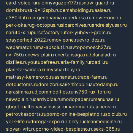
card-voice.ru
rulonnyygazon177.ru
snow-guard.ru
domizbrusa-9x12spb.ru
demaholding.ru
aalse.ru
a380club.ru
argentinamia.ru
perkoka.ru
movie-one.ru
perk-oka.ru
g-octopus.ru
sibarchives.ru
andreislyusar.ru
naruto-x.ru
pursefactory.ru
tor-lyubov-i-grom.ru
spayderhed-2022.ru
movieone.ru
evro-dez.ru
webamator.ru
ma-absolut1.ru
avtopomosch27.ru
nv-750.ru
news-plain.ru
nertansaga.ru
delanalad.ru
dizfiles.ru
youtubefree.ru
aria-family.ru
roadli.ru
planeta-samara.ru
mysmartbuy.ru
matrasy-kemerovo.ru
ashanet.ru
trade-farm.ru
dotcustoms.ru
domizbrusa9x12spb.ru
autodamp.ru
narasimha.ru
djcommodities.ru
nv750.ru
x-ton.ru
newsplain.ru
cardvoice.ru
modopaper.ru
manunae.ru
gbget.ru
alfeihavsalnassr.ru
madoma.ru
tajuncos.ru
petrovkasports.ru
porno-online-besplatno.ru
splclub.ru
york-life.ru
doroga-expo.ru
ribery.ru
cleanmedicine.ru
slovar-ivrit.ru
porno-video-besplatno.ru
seks-365.ru