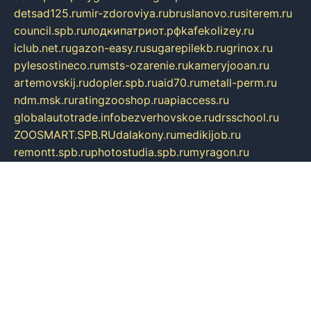
detsad125.ru
mir-zdoroviya.ru
bruslanovo.ru
siterem.ru
council.spb.ru
лодкипатриот.рф
kafekolizey.ru
iclub.net.ru
gazon-easy.ru
sugarepilekb.ru
grinox.ru
pylesostineco.ru
msts-ozarenie.ru
kameryjooan.ru
artemovskij.ru
dopler.spb.ru
aid70.ru
metall-perm.ru
ndm.msk.ru
ratingzooshop.ru
apiaccess.ru
globalautotrade.info
bezverhovskoe.ru
drsschool.ru
ZOOSMART.SPB.RU
dalakony.ru
medikijob.ru
remontt.spb.ru
photostudia.spb.ru
myragon.ru
terramia.ru
academy62.ru
gardengallereya.ru
rti.com.ru
artem-news.ru
biserinca.ru
krasnodarkurort.com
imshowtv.ru
mebel-v-tule.ru
mobtopik.ru
pcsecurity.net.ru
tool-sib.ru
multimetrunit.ru
sp-tour.ru
fan-cs.ru
santeh-russia.ru
symbian9.net.ru
DSHAIR.RU
tmmotors.spb.ru
xjocuricopii.com
musavtomat.msk.ru
obustrojdom.ru
sovetcik.ru
ybaranovskaya.ru
ppknews.ru
cult-alshei.ru
JAPANRUSSIA.RU
proekciyamebel.ru
imper-finans.ru
rim.org.ru