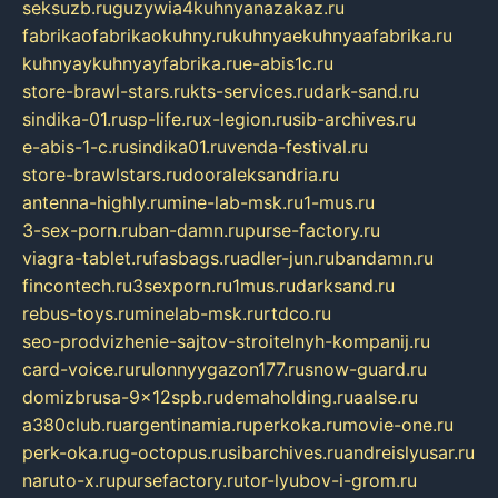
seksuzb.ru
guzywia4kuhnyanazakaz.ru
fabrikaofabrikaokuhny.ru
kuhnyaekuhnyaafabrika.ru
kuhnyaykuhnyayfabrika.ru
e-abis1c.ru
store-brawl-stars.ru
kts-services.ru
dark-sand.ru
sindika-01.ru
sp-life.ru
x-legion.ru
sib-archives.ru
e-abis-1-c.ru
sindika01.ru
venda-festival.ru
store-brawlstars.ru
dooraleksandria.ru
antenna-highly.ru
mine-lab-msk.ru
1-mus.ru
3-sex-porn.ru
ban-damn.ru
purse-factory.ru
viagra-tablet.ru
fasbags.ru
adler-jun.ru
bandamn.ru
fincontech.ru
3sexporn.ru
1mus.ru
darksand.ru
rebus-toys.ru
minelab-msk.ru
rtdco.ru
seo-prodvizhenie-sajtov-stroitelnyh-kompanij.ru
card-voice.ru
rulonnyygazon177.ru
snow-guard.ru
domizbrusa-9x12spb.ru
demaholding.ru
aalse.ru
a380club.ru
argentinamia.ru
perkoka.ru
movie-one.ru
perk-oka.ru
g-octopus.ru
sibarchives.ru
andreislyusar.ru
naruto-x.ru
pursefactory.ru
tor-lyubov-i-grom.ru