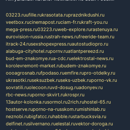
03223.ru
ufille.ru
krasotata.ru
prazdnikdushi.ru
veetbox.ru
cinemapost.ru
ciam-fr.ru
kraft-you.ru
mega-press.ru
03223.ru
web-explore.ru
rastenuya.ru
eurovision-russia.ru
strah-news.ru
freeride-team.ru
itrack-24.ru
sexshopexpress.ru
autostudiopro.ru
alabuga-cityhotel.ru
pornv.ru
atlantpereezd.ru
bud-em-znakomye.ru
a-cdc.ru
elektrostal-news.ru
korolevremont-market.ru
budem-znakomye.ru
oooagrosnab.ru
fpodaso.ru
emfire.ru
pro-otdelky.ru
ukrasotki.ru
seksuzbek.ru
seks-uzbek.ru
porno-vk.ru
sovratili.ru
olecoon.ru
vd-dosug.ru
adonyev.ru
rbc-news.ru
porno-skvirt.ru
krospr.ru
13autor-kolonka.ru
sormol.ru
2rich.ru
hostel-65.ru
hostserve.ru
porno-na-russkom.ru
mishinlab.ru
neznobi.ru
bigfatcc.ru
habble.ru
starbucksvia.ru
delfinet.ru
silvernano.ru
elestal.ru
vektor-doroga.ru