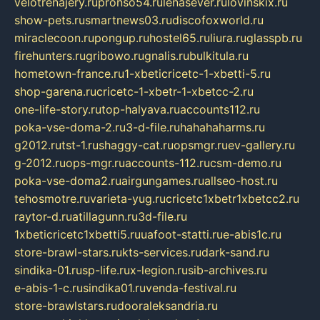
velotrenajery.ru
pronso54.ru
lenasever.ru
lovinskix.ru
show-pets.ru
smartnews03.ru
discofoxworld.ru
miraclecoon.ru
pongup.ru
hostel65.ru
liura.ru
glasspb.ru
firehunters.ru
gribowo.ru
gnalis.ru
bulkitula.ru
hometown-france.ru
1-xbeticricetc-1-xbetti-5.ru
shop-garena.ru
cricetc-1-xbetr-1-xbetcc-2.ru
one-life-story.ru
top-halyava.ru
accounts112.ru
poka-vse-doma-2.ru
3-d-file.ru
hahahaharms.ru
g2012.ru
tst-1.ru
shaggy-cat.ru
opsmgr.ru
ev-gallery.ru
g-2012.ru
ops-mgr.ru
accounts-112.ru
csm-demo.ru
poka-vse-doma2.ru
airgungames.ru
allseo-host.ru
tehosmotre.ru
varieta-yug.ru
cricetc1xbetr1xbetcc2.ru
raytor-d.ru
atillagunn.ru
3d-file.ru
1xbeticricetc1xbetti5.ru
uafoot-statti.ru
e-abis1c.ru
store-brawl-stars.ru
kts-services.ru
dark-sand.ru
sindika-01.ru
sp-life.ru
x-legion.ru
sib-archives.ru
e-abis-1-c.ru
sindika01.ru
venda-festival.ru
store-brawlstars.ru
dooraleksandria.ru