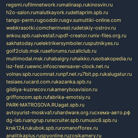
regsmi.ru
filmnetwork.ru
malinasp.ru
kinosvin.ru
h2o-salon.ru
malutkayork.ru
deltaprim.spb.ru
tango-perm.ru
gooddir.ru
sgv.su
multiki-online.com
webkrasotki.com
cherinvest.ru
detskiy-ostrov.ru
ankou.spb.ru
alvesta1.ru
pdf-creator.ru
nix-files.org.ru
sakhatoday.ru
elektrikersymboler.ru
sputnikyes.ru
golf2club.msk.ru
aeforums.ru
zallclub.ru
multimodal.msk.ru
habaigry.ru
haikko.ru
sobakopedia.ru
isz-fest.ru
ewnc.info
screensaver-clock.net.ru
volnav.spb.ru
comnat.ru
npf.net.ru
7bit.pp.ru
kalugatur.ru
tesiaes.ru
card.com.ru
kazanka.spb.ru
gildiya-kuznecov.ru
kameryboavision.ru
griffoncom.spb.ru
fabrika-emotsiy.ru
PARK-MATROSOVA.RU
agat.spb.ru
avtoyurist-moskva1.ru
hardware.org.ru
схема-авто.рф
dg-lab.ru
angrup.ru
recruiter.spb.ru
music8.spb.ru
krsk124.ru
kubok.spb.ru
romanofforex.ru
analitikaplus.ru
spyonline.ru
zosikamery.ru