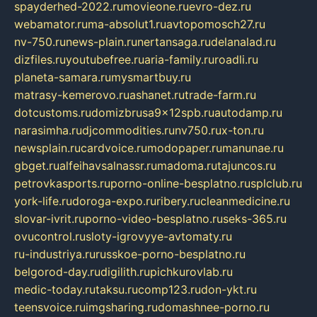
spayderhed-2022.ru
movieone.ru
evro-dez.ru
webamator.ru
ma-absolut1.ru
avtopomosch27.ru
nv-750.ru
news-plain.ru
nertansaga.ru
delanalad.ru
dizfiles.ru
youtubefree.ru
aria-family.ru
roadli.ru
planeta-samara.ru
mysmartbuy.ru
matrasy-kemerovo.ru
ashanet.ru
trade-farm.ru
dotcustoms.ru
domizbrusa9x12spb.ru
autodamp.ru
narasimha.ru
djcommodities.ru
nv750.ru
x-ton.ru
newsplain.ru
cardvoice.ru
modopaper.ru
manunae.ru
gbget.ru
alfeihavsalnassr.ru
madoma.ru
tajuncos.ru
petrovkasports.ru
porno-online-besplatno.ru
splclub.ru
york-life.ru
doroga-expo.ru
ribery.ru
cleanmedicine.ru
slovar-ivrit.ru
porno-video-besplatno.ru
seks-365.ru
ovucontrol.ru
sloty-igrovyye-avtomaty.ru
ru-industriya.ru
russkoe-porno-besplatno.ru
belgorod-day.ru
digilith.ru
pichkurovlab.ru
medic-today.ru
taksu.ru
comp123.ru
don-ykt.ru
teensvoice.ru
imgsharing.ru
domashnee-porno.ru