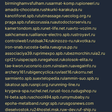
birminghamvsfulham.ru
sarmat-komp.ru
pioneeri.ru
amadis-chocolate.ru
shkurki-karakulya.ru
kanotiforet.spb.ru
tutmassage.ru
ecolog.org.ru
praga.spb.ru
falcorussia.ru
autodoctorservis.ru
kamertondom.spb.ru
net-life.net.ru
avto-vozim.ru
sakhcamera.ru
alliance-electro.spb.ru
stroyavt.ru
controlweb1.ru
tdsak74.ru
kinzozo-ru.ru
kvotka.ru
iron-snab.ru
costa-bella.ru
eugrus.pp.ru
associaciya39.ru
primexpo.spb.ru
bezmorchin.ru
ia2.ru
cpt21.ru
ispecspb.ru
regahost.ru
kolosok-elita.ru
tae-kwon.ru
consrio.com.ru
insiam.ru
avegainfo.ru
archery161.ru
bigencyclica.ru
vlast16.ru
korru.net
sarmiento.spb.su
extelopedia.ru
lammin-suo.spb.ru
iskatour.spb.ru
snpi.org.ru
running-line.ru
krygeva-spa.ru
chel.net.ru
rust-loco.ru
dugshop.ru
hl-beta.spb.ru
school494.spb.ru
mymubaby.ru
epoha-metalband.ru
ngr.spb.ru
rusgosnews.com
dieselvostok.ru
24hostel.msk.ru
w-dev.ru
f-ship.ru