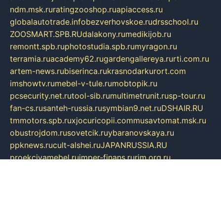
ndm.msk.ru
ratingzooshop.ru
apiaccess.ru
globalautotrade.info
bezverhovskoe.ru
drsschool.ru
ZOOSMART.SPB.RU
dalakony.ru
medikijob.ru
remontt.spb.ru
photostudia.spb.ru
myragon.ru
terramia.ru
academy62.ru
gardengallereya.ru
rti.com.ru
artem-news.ru
biserinca.ru
krasnodarkurort.com
imshowtv.ru
mebel-v-tule.ru
mobtopik.ru
pcsecurity.net.ru
tool-sib.ru
multimetrunit.ru
sp-tour.ru
fan-cs.ru
santeh-russia.ru
symbian9.net.ru
DSHAIR.RU
tmmotors.spb.ru
xjocuricopii.com
musavtomat.msk.ru
obustrojdom.ru
sovetcik.ru
ybaranovskaya.ru
ppknews.ru
cult-alshei.ru
JAPANRUSSIA.RU
proekciyamebel.ru
imper-finans.ru
rim.org.ru
glamourai.ru
brassminus.ru
zabor-pro.ru
ftn.pp.ru
dorogoe58.ru
laimengpacker.ru
kuzova-zapchasti.ru
sageerp.ru
taxodrom.ru
dsrazvitie.ru
hardcity.net.ru
ratinghomegames.ru
topservice25.ru
gubernyan.ru
gtglasslined.ru
ii4.ru
tssport.spb.ru
andorra24.com