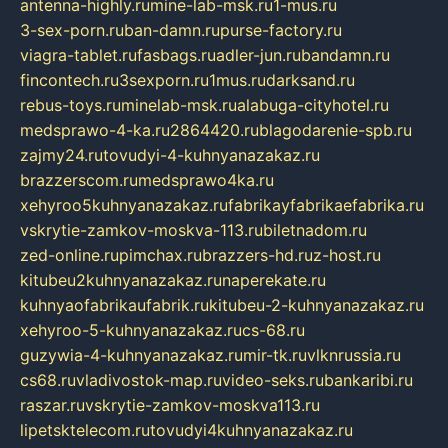
antenna-highly.ru
mine-lab-msk.ru
1-mus.ru
3-sex-porn.ru
ban-damn.ru
purse-factory.ru
viagra-tablet.ru
fasbags.ru
adler-jun.ru
bandamn.ru
fincontech.ru
3sexporn.ru
1mus.ru
darksand.ru
rebus-toys.ru
minelab-msk.ru
alabuga-cityhotel.ru
medsprawo-4-ka.ru
2864420.ru
blagodarenie-spb.ru
zajmy24.ru
tovudyi-4-kuhnyanazakaz.ru
brazzerscom.ru
medsprawo4ka.ru
xehyroo5kuhnyanazakaz.ru
fabrikayfabrikaefabrika.ru
vskrytie-zamkov-moskva-113.ru
biletnadom.ru
zed-online.ru
pimchax.ru
brazzers-hd.ru
z-host.ru
kitubeu2kuhnyanazakaz.ru
naperekate.ru
kuhnyaofabrikaufabrik.ru
kitubeu-2-kuhnyanazakaz.ru
xehyroo-5-kuhnyanazakaz.ru
cs-68.ru
guzywia-4-kuhnyanazakaz.ru
mir-tk.ru
vlknrussia.ru
cs68.ru
vladivostok-map.ru
video-seks.ru
bankaribi.ru
raszar.ru
vskrytie-zamkov-moskva113.ru
lipetsktelecom.ru
tovudyi4kuhnyanazakaz.ru