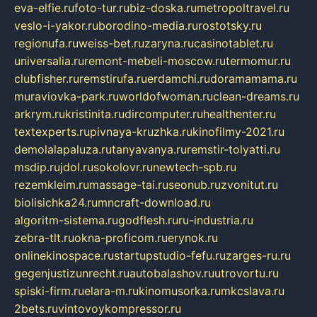
eva-elfie.ru
foto-tur.ru
biz-doska.ru
metropoltravel.ru
veslo-i-yakor.ru
borodino-media.ru
rostotsky.ru
regionufa.ru
weiss-bet.ru
zaryna.ru
casinotablet.ru
universalia.ru
remont-mebeli-moscow.ru
termomur.ru
clubfisher.ru
remstirufa.ru
erdamchi.ru
doramamama.ru
muraviovka-park.ru
worldofwoman.ru
clean-dreams.ru
arkrym.ru
kristinita.ru
dircomputer.ru
healthenter.ru
textexperts.ru
pivnaya-kruzhka.ru
kinofilmy-2021.ru
demolalapaluza.ru
tanyavanya.ru
remstir-tolyatti.ru
msdip.ru
jdol.ru
sokolovr.ru
newtech-spb.ru
rezemkleim.ru
massage-tai.ru
seonub.ru
zvonitut.ru
biolisichka24.ru
mncraft-download.ru
algoritm-sistema.ru
godflesh.ru
ru-industria.ru
zebra-tlt.ru
okna-proficom.ru
erynok.ru
onlinekinospace.ru
startupstudio-fefu.ru
zarges-ru.ru
gegenjustizunrecht.ru
autobalashov.ru
utrovortu.ru
spiski-firm.ru
elara-m.ru
kinomusorka.ru
mkcslava.ru
2bets.ru
vintovoykompressor.ru