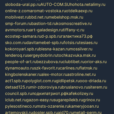
sloboda-ural.pp.ru
AUTO-COM.SU
hohota.net
alimy.ru
online-z.com
aromat-vostoka.ru
otdelkaexp.ru
mobilvest.ru
bbd.net.ru
mebelshop.msk.ru
smp-forum.ru
bastion-td.ru
kosmoscreative.ru
avrmotors.ru
art-galadesign.ru
tiffany-c.ru
ecostep-samara.ru
d-p.spb.ru
галактика73.рф
sko.com.ru
davitamebel-spb.ru
fotsis.ru
tesiaes.ru
kokoroyari.spb.ru
blesna-kazan.ru
mossilver.ru
lenderoq.ru
sergeydobrin.ru
tochkazvuka.msk.ru
people-of-art.ru
bezzubova.ru
clubtibet.ru
orior-aks.ru
dynamoauto.ru
szk-favorit.ru
carlines.ru
flatnsk.ru
kingbolenskaner.ru
alex-motor.ru
astroline.net.ru
act1.spb.ru
polyglot.com.ru
gidlipetsk.ru
ooo-driada.ru
detsad125.ru
mir-zdoroviya.ru
bruslanovo.ru
siterem.ru
council.spb.ru
лодкипатриот.рф
kafekolizey.ru
iclub.net.ru
gazon-easy.ru
sugarepilekb.ru
grinox.ru
pylesostineco.ru
msts-ozarenie.ru
kameryjooan.ru
artemovskij.ru
dopler.spb.ru
aid70.ru
metall-perm.ru