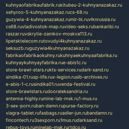
kuhnyaofabrikaufabrik.ru
kitubeu-2-kuhnyanazakaz.ru
xehyroo-5-kuhnyanazakaz.ru
cs-68.ru
guzywia-4-kuhnyanazakaz.ru
mir-tk.ru
vlknrussia.ru
cs68.ru
vladivostok-map.ru
video-seks.ru
bankaribi.ru
raszar.ru
vskrytie-zamkov-moskva113.ru
lipetsktelecom.ru
tovudyi4kuhnyanazakaz.ru
seksuzb.ru
guzywia4kuhnyanazakaz.ru
fabrikaofabrikaokuhny.ru
kuhnyaekuhnyaafabrika.ru
kuhnyaykuhnyayfabrika.ru
e-abis1c.ru
store-brawl-stars.ru
kts-services.ru
dark-sand.ru
sindika-01.ru
sp-life.ru
x-legion.ru
sib-archives.ru
e-abis-1-c.ru
sindika01.ru
venda-festival.ru
store-brawlstars.ru
dooraleksandria.ru
antenna-highly.ru
mine-lab-msk.ru
1-mus.ru
3-sex-porn.ru
ban-damn.ru
purse-factory.ru
viagra-tablet.ru
fasbags.ru
adler-jun.ru
bandamn.ru
fincontech.ru
3sexporn.ru
1mus.ru
darksand.ru
rebus-toys.ru
minelab-msk.ru
rtdco.ru