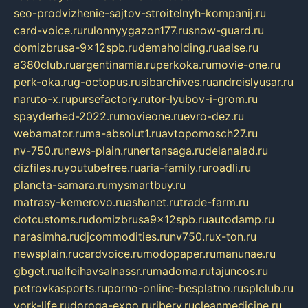
seo-prodvizhenie-sajtov-stroitelnyh-kompanij.ru
card-voice.ru
rulonnyygazon177.ru
snow-guard.ru
domizbrusa-9x12spb.ru
demaholding.ru
aalse.ru
a380club.ru
argentinamia.ru
perkoka.ru
movie-one.ru
perk-oka.ru
g-octopus.ru
sibarchives.ru
andreislyusar.ru
naruto-x.ru
pursefactory.ru
tor-lyubov-i-grom.ru
spayderhed-2022.ru
movieone.ru
evro-dez.ru
webamator.ru
ma-absolut1.ru
avtopomosch27.ru
nv-750.ru
news-plain.ru
nertansaga.ru
delanalad.ru
dizfiles.ru
youtubefree.ru
aria-family.ru
roadli.ru
planeta-samara.ru
mysmartbuy.ru
matrasy-kemerovo.ru
ashanet.ru
trade-farm.ru
dotcustoms.ru
domizbrusa9x12spb.ru
autodamp.ru
narasimha.ru
djcommodities.ru
nv750.ru
x-ton.ru
newsplain.ru
cardvoice.ru
modopaper.ru
manunae.ru
gbget.ru
alfeihavsalnassr.ru
madoma.ru
tajuncos.ru
petrovkasports.ru
porno-online-besplatno.ru
splclub.ru
york-life.ru
doroga-expo.ru
ribery.ru
cleanmedicine.ru