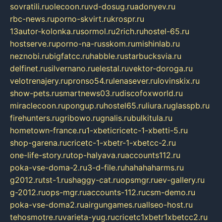
sovratili.ru
olecoon.ru
vd-dosug.ru
adonyev.ru
rbc-news.ru
porno-skvirt.ru
krospr.ru
13autor-kolonka.ru
sormol.ru
2rich.ru
hostel-65.ru
hostserve.ru
porno-na-russkom.ru
mishinlab.ru
neznobi.ru
bigfatcc.ru
habble.ru
starbucksvia.ru
delfinet.ru
silvernano.ru
elestal.ru
vektor-doroga.ru
velotrenajery.ru
pronso54.ru
lenasever.ru
lovinskix.ru
show-pets.ru
smartnews03.ru
discofoxworld.ru
miraclecoon.ru
pongup.ru
hostel65.ru
liura.ru
glasspb.ru
firehunters.ru
gribowo.ru
gnalis.ru
bulkitula.ru
hometown-france.ru
1-xbeticricetc-1-xbetti-5.ru
shop-garena.ru
cricetc-1-xbetr-1-xbetcc-2.ru
one-life-story.ru
top-halyava.ru
accounts112.ru
poka-vse-doma-2.ru
3-d-file.ru
hahahaharms.ru
g2012.ru
tst-1.ru
shaggy-cat.ru
opsmgr.ru
ev-gallery.ru
g-2012.ru
ops-mgr.ru
accounts-112.ru
csm-demo.ru
poka-vse-doma2.ru
airgungames.ru
allseo-host.ru
tehosmotre.ru
varieta-yug.ru
cricetc1xbetr1xbetcc2.ru