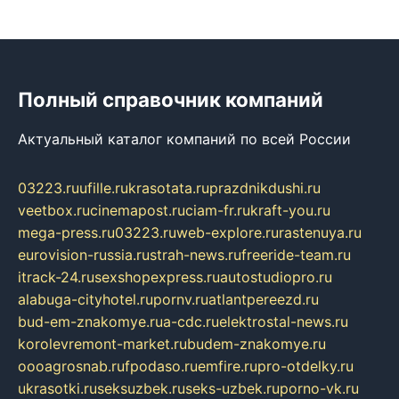
Полный справочник компаний
Актуальный каталог компаний по всей России
03223.ru
ufille.ru
krasotata.ru
prazdnikdushi.ru
veetbox.ru
cinemapost.ru
ciam-fr.ru
kraft-you.ru
mega-press.ru
03223.ru
web-explore.ru
rastenuya.ru
eurovision-russia.ru
strah-news.ru
freeride-team.ru
itrack-24.ru
sexshopexpress.ru
autostudiopro.ru
alabuga-cityhotel.ru
pornv.ru
atlantpereezd.ru
bud-em-znakomye.ru
a-cdc.ru
elektrostal-news.ru
korolevremont-market.ru
budem-znakomye.ru
oooagrosnab.ru
fpodaso.ru
emfire.ru
pro-otdelky.ru
ukrasotki.ru
seksuzbek.ru
seks-uzbek.ru
porno-vk.ru