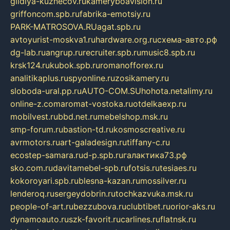
gildiya-kuznecov.ru
kameryboavision.ru
griffoncom.spb.ru
fabrika-emotsiy.ru
PARK-MATROSOVA.RU
agat.spb.ru
avtoyurist-moskva1.ru
hardware.org.ru
схема-авто.рф
dg-lab.ru
angrup.ru
recruiter.spb.ru
music8.spb.ru
krsk124.ru
kubok.spb.ru
romanofforex.ru
analitikaplus.ru
spyonline.ru
zosikamery.ru
sloboda-ural.pp.ru
AUTO-COM.SU
hohota.net
alimy.ru
online-z.com
aromat-vostoka.ru
otdelkaexp.ru
mobilvest.ru
bbd.net.ru
mebelshop.msk.ru
smp-forum.ru
bastion-td.ru
kosmoscreative.ru
avrmotors.ru
art-galadesign.ru
tiffany-c.ru
ecostep-samara.ru
d-p.spb.ru
галактика73.рф
sko.com.ru
davitamebel-spb.ru
fotsis.ru
tesiaes.ru
kokoroyari.spb.ru
blesna-kazan.ru
mossilver.ru
lenderoq.ru
sergeydobrin.ru
tochkazvuka.msk.ru
people-of-art.ru
bezzubova.ru
clubtibet.ru
orior-aks.ru
dynamoauto.ru
szk-favorit.ru
carlines.ru
flatnsk.ru