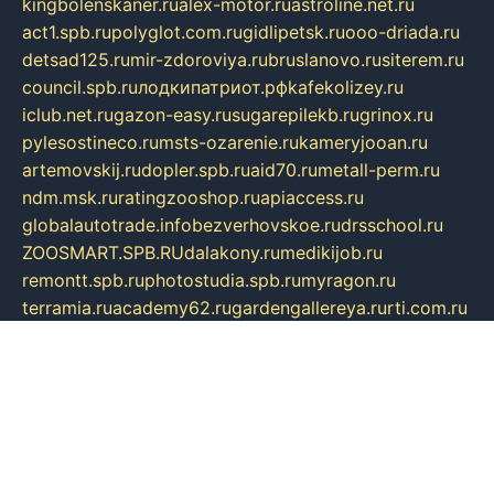
kingbolenskaner.ru
alex-motor.ru
astroline.net.ru
act1.spb.ru
polyglot.com.ru
gidlipetsk.ru
ooo-driada.ru
detsad125.ru
mir-zdoroviya.ru
bruslanovo.ru
siterem.ru
council.spb.ru
лодкипатриот.рф
kafekolizey.ru
iclub.net.ru
gazon-easy.ru
sugarepilekb.ru
grinox.ru
pylesostineco.ru
msts-ozarenie.ru
kameryjooan.ru
artemovskij.ru
dopler.spb.ru
aid70.ru
metall-perm.ru
ndm.msk.ru
ratingzooshop.ru
apiaccess.ru
globalautotrade.info
bezverhovskoe.ru
drsschool.ru
ZOOSMART.SPB.RU
dalakony.ru
medikijob.ru
remontt.spb.ru
photostudia.spb.ru
myragon.ru
terramia.ru
academy62.ru
gardengallereya.ru
rti.com.ru
artem-news.ru
biserinca.ru
krasnodarkurort.com
imshowtv.ru
mebel-v-tule.ru
mobtopik.ru
pcsecurity.net.ru
tool-sib.ru
multimetrunit.ru
sp-tour.ru
fan-cs.ru
santeh-russia.ru
symbian9.net.ru
DSHAIR.RU
tmmotors.spb.ru
xjocuricopii.com
musavtomat.msk.ru
obustrojdom.ru
sovetcik.ru
ybaranovskaya.ru