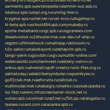
archery161.ru
bigencyclica.ru
vlast16.ru
korru.net
sarmiento.spb.su
extelopedia.ru
lammin-suo.spb.ru
iskatour.spb.ru
snpi.org.ru
running-line.ru
krygeva-spa.ru
chel.net.ru
rust-loco.ru
dugshop.ru
hl-beta.spb.ru
school494.spb.ru
mymubaby.ru
epoha-metalband.ru
ngr.spb.ru
rusgosnews.com
dieselvostok.ru
24hostel.msk.ru
w-dev.ru
f-ship.ru
regsmi.ru
filmnetwork.ru
malinasp.ru
kinosvin.ru
h2o-salon.ru
malutkayork.ru
deltaprim.spb.ru
tango-perm.ru
gooddir.ru
sgv.su
multiki-online.com
webkrasotki.com
cherinvest.ru
detskiy-ostrov.ru
ankou.spb.ru
alvesta1.ru
pdf-creator.ru
nix-files.org.ru
sakhatoday.ru
elektrikersymboler.ru
sputnikyes.ru
golf2club.msk.ru
aeforums.ru
zallclub.ru
multimodal.msk.ru
habaigry.ru
haikko.ru
sobakopedia.ru
isz-fest.ru
ewnc.info
screensaver-clock.net.ru
volnav.spb.ru
comnat.ru
npf.net.ru
7bit.pp.ru
kalugatur.ru
tesiaes.ru
card.com.ru
kazanka.spb.ru