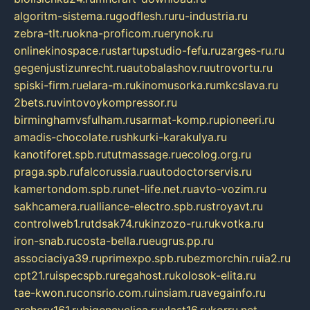
algoritm-sistema.ru
godflesh.ru
ru-industria.ru
zebra-tlt.ru
okna-proficom.ru
erynok.ru
onlinekinospace.ru
startupstudio-fefu.ru
zarges-ru.ru
gegenjustizunrecht.ru
autobalashov.ru
utrovortu.ru
spiski-firm.ru
elara-m.ru
kinomusorka.ru
mkcslava.ru
2bets.ru
vintovoykompressor.ru
birminghamvsfulham.ru
sarmat-komp.ru
pioneeri.ru
amadis-chocolate.ru
shkurki-karakulya.ru
kanotiforet.spb.ru
tutmassage.ru
ecolog.org.ru
praga.spb.ru
falcorussia.ru
autodoctorservis.ru
kamertondom.spb.ru
net-life.net.ru
avto-vozim.ru
sakhcamera.ru
alliance-electro.spb.ru
stroyavt.ru
controlweb1.ru
tdsak74.ru
kinzozo-ru.ru
kvotka.ru
iron-snab.ru
costa-bella.ru
eugrus.pp.ru
associaciya39.ru
primexpo.spb.ru
bezmorchin.ru
ia2.ru
cpt21.ru
ispecspb.ru
regahost.ru
kolosok-elita.ru
tae-kwon.ru
consrio.com.ru
insiam.ru
avegainfo.ru