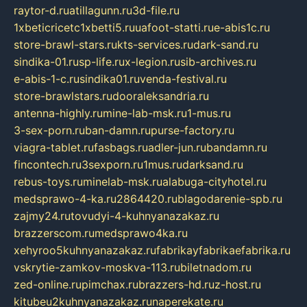
raytor-d.ru
atillagunn.ru
3d-file.ru
1xbeticricetc1xbetti5.ru
uafoot-statti.ru
e-abis1c.ru
store-brawl-stars.ru
kts-services.ru
dark-sand.ru
sindika-01.ru
sp-life.ru
x-legion.ru
sib-archives.ru
e-abis-1-c.ru
sindika01.ru
venda-festival.ru
store-brawlstars.ru
dooraleksandria.ru
antenna-highly.ru
mine-lab-msk.ru
1-mus.ru
3-sex-porn.ru
ban-damn.ru
purse-factory.ru
viagra-tablet.ru
fasbags.ru
adler-jun.ru
bandamn.ru
fincontech.ru
3sexporn.ru
1mus.ru
darksand.ru
rebus-toys.ru
minelab-msk.ru
alabuga-cityhotel.ru
medsprawo-4-ka.ru
2864420.ru
blagodarenie-spb.ru
zajmy24.ru
tovudyi-4-kuhnyanazakaz.ru
brazzerscom.ru
medsprawo4ka.ru
xehyroo5kuhnyanazakaz.ru
fabrikayfabrikaefabrika.ru
vskrytie-zamkov-moskva-113.ru
biletnadom.ru
zed-online.ru
pimchax.ru
brazzers-hd.ru
z-host.ru
kitubeu2kuhnyanazakaz.ru
naperekate.ru