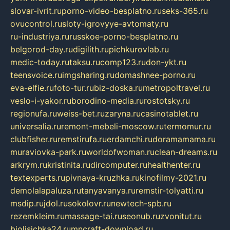
slovar-ivrit.ru
porno-video-besplatno.ru
seks-365.ru
ovucontrol.ru
sloty-igrovyye-avtomaty.ru
ru-industriya.ru
russkoe-porno-besplatno.ru
belgorod-day.ru
digilith.ru
pichkurovlab.ru
medic-today.ru
taksu.ru
comp123.ru
don-ykt.ru
teensvoice.ru
imgsharing.ru
domashnee-porno.ru
eva-elfie.ru
foto-tur.ru
biz-doska.ru
metropoltravel.ru
veslo-i-yakor.ru
borodino-media.ru
rostotsky.ru
regionufa.ru
weiss-bet.ru
zaryna.ru
casinotablet.ru
universalia.ru
remont-mebeli-moscow.ru
termomur.ru
clubfisher.ru
remstirufa.ru
erdamchi.ru
doramamama.ru
muraviovka-park.ru
worldofwoman.ru
clean-dreams.ru
arkrym.ru
kristinita.ru
dircomputer.ru
healthenter.ru
textexperts.ru
pivnaya-kruzhka.ru
kinofilmy-2021.ru
demolalapaluza.ru
tanyavanya.ru
remstir-tolyatti.ru
msdip.ru
jdol.ru
sokolovr.ru
newtech-spb.ru
rezemkleim.ru
massage-tai.ru
seonub.ru
zvonitut.ru
biolisichka24.ru
mncraft-download.ru