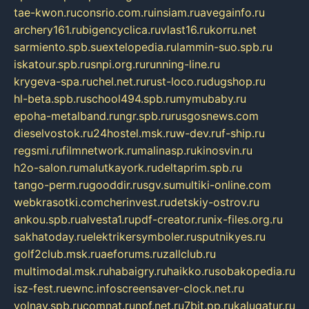
tae-kwon.ru
consrio.com.ru
insiam.ru
avegainfo.ru
archery161.ru
bigencyclica.ru
vlast16.ru
korru.net
sarmiento.spb.su
extelopedia.ru
lammin-suo.spb.ru
iskatour.spb.ru
snpi.org.ru
running-line.ru
krygeva-spa.ru
chel.net.ru
rust-loco.ru
dugshop.ru
hl-beta.spb.ru
school494.spb.ru
mymubaby.ru
epoha-metalband.ru
ngr.spb.ru
rusgosnews.com
dieselvostok.ru
24hostel.msk.ru
w-dev.ru
f-ship.ru
regsmi.ru
filmnetwork.ru
malinasp.ru
kinosvin.ru
h2o-salon.ru
malutkayork.ru
deltaprim.spb.ru
tango-perm.ru
gooddir.ru
sgv.su
multiki-online.com
webkrasotki.com
cherinvest.ru
detskiy-ostrov.ru
ankou.spb.ru
alvesta1.ru
pdf-creator.ru
nix-files.org.ru
sakhatoday.ru
elektrikersymboler.ru
sputnikyes.ru
golf2club.msk.ru
aeforums.ru
zallclub.ru
multimodal.msk.ru
habaigry.ru
haikko.ru
sobakopedia.ru
isz-fest.ru
ewnc.info
screensaver-clock.net.ru
volnav.spb.ru
comnat.ru
npf.net.ru
7bit.pp.ru
kalugatur.ru