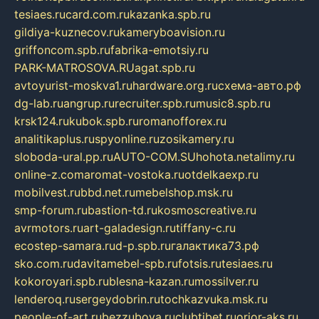
tesiaes.ru
card.com.ru
kazanka.spb.ru
gildiya-kuznecov.ru
kameryboavision.ru
griffoncom.spb.ru
fabrika-emotsiy.ru
PARK-MATROSOVA.RU
agat.spb.ru
avtoyurist-moskva1.ru
hardware.org.ru
схема-авто.рф
dg-lab.ru
angrup.ru
recruiter.spb.ru
music8.spb.ru
krsk124.ru
kubok.spb.ru
romanofforex.ru
analitikaplus.ru
spyonline.ru
zosikamery.ru
sloboda-ural.pp.ru
AUTO-COM.SU
hohota.net
alimy.ru
online-z.com
aromat-vostoka.ru
otdelkaexp.ru
mobilvest.ru
bbd.net.ru
mebelshop.msk.ru
smp-forum.ru
bastion-td.ru
kosmoscreative.ru
avrmotors.ru
art-galadesign.ru
tiffany-c.ru
ecostep-samara.ru
d-p.spb.ru
галактика73.рф
sko.com.ru
davitamebel-spb.ru
fotsis.ru
tesiaes.ru
kokoroyari.spb.ru
blesna-kazan.ru
mossilver.ru
lenderoq.ru
sergeydobrin.ru
tochkazvuka.msk.ru
people-of-art.ru
bezzubova.ru
clubtibet.ru
orior-aks.ru