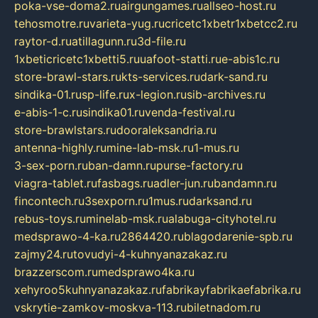
poka-vse-doma2.ru
airgungames.ru
allseo-host.ru
tehosmotre.ru
varieta-yug.ru
cricetc1xbetr1xbetcc2.ru
raytor-d.ru
atillagunn.ru
3d-file.ru
1xbeticricetc1xbetti5.ru
uafoot-statti.ru
e-abis1c.ru
store-brawl-stars.ru
kts-services.ru
dark-sand.ru
sindika-01.ru
sp-life.ru
x-legion.ru
sib-archives.ru
e-abis-1-c.ru
sindika01.ru
venda-festival.ru
store-brawlstars.ru
dooraleksandria.ru
antenna-highly.ru
mine-lab-msk.ru
1-mus.ru
3-sex-porn.ru
ban-damn.ru
purse-factory.ru
viagra-tablet.ru
fasbags.ru
adler-jun.ru
bandamn.ru
fincontech.ru
3sexporn.ru
1mus.ru
darksand.ru
rebus-toys.ru
minelab-msk.ru
alabuga-cityhotel.ru
medsprawo-4-ka.ru
2864420.ru
blagodarenie-spb.ru
zajmy24.ru
tovudyi-4-kuhnyanazakaz.ru
brazzerscom.ru
medsprawo4ka.ru
xehyroo5kuhnyanazakaz.ru
fabrikayfabrikaefabrika.ru
vskrytie-zamkov-moskva-113.ru
biletnadom.ru