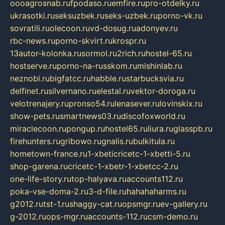
oooagrosnab.ru
fpodaso.ru
emfire.ru
pro-otdelky.ru
ukrasotki.ru
seksuzbek.ru
seks-uzbek.ru
porno-vk.ru
sovratili.ru
olecoon.ru
vd-dosug.ru
adonyev.ru
rbc-news.ru
porno-skvirt.ru
krospr.ru
13autor-kolonka.ru
sormol.ru
2rich.ru
hostel-65.ru
hostserve.ru
porno-na-russkom.ru
mishinlab.ru
neznobi.ru
bigfatcc.ru
habble.ru
starbucksvia.ru
delfinet.ru
silvernano.ru
elestal.ru
vektor-doroga.ru
velotrenajery.ru
pronso54.ru
lenasever.ru
lovinskix.ru
show-pets.ru
smartnews03.ru
discofoxworld.ru
miraclecoon.ru
pongup.ru
hostel65.ru
liura.ru
glasspb.ru
firehunters.ru
gribowo.ru
gnalis.ru
bulkitula.ru
hometown-france.ru
1-xbeticricetc-1-xbetti-5.ru
shop-garena.ru
cricetc-1-xbetr-1-xbetcc-2.ru
one-life-story.ru
top-halyava.ru
accounts112.ru
poka-vse-doma-2.ru
3-d-file.ru
hahahaharms.ru
g2012.ru
tst-1.ru
shaggy-cat.ru
opsmgr.ru
ev-gallery.ru
g-2012.ru
ops-mgr.ru
accounts-112.ru
csm-demo.ru