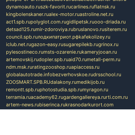
dynamoauto.ru
szk-favorit.ru
carlines.ru
flatnsk.ru
kingbolenskaner.ru
alex-motor.ru
astroline.net.ru
act1.spb.ru
polyglot.com.ru
gidlipetsk.ru
ooo-driada.ru
detsad125.ru
mir-zdoroviya.ru
bruslanovo.ru
siterem.ru
council.spb.ru
лодкипатриот.рф
kafekolizey.ru
iclub.net.ru
gazon-easy.ru
sugarepilekb.ru
grinox.ru
pylesostineco.ru
msts-ozarenie.ru
kameryjooan.ru
artemovskij.ru
dopler.spb.ru
aid70.ru
metall-perm.ru
ndm.msk.ru
ratingzooshop.ru
apiaccess.ru
globalautotrade.info
bezverhovskoe.ru
drsschool.ru
ZOOSMART.SPB.RU
dalakony.ru
medikijob.ru
remontt.spb.ru
photostudia.spb.ru
myragon.ru
terramia.ru
academy62.ru
gardengallereya.ru
rti.com.ru
artem-news.ru
biserinca.ru
krasnodarkurort.com
imshowtv.ru
mebel-v-tule.ru
mobtopik.ru
pcsecurity.net.ru
tool-sib.ru
multimetrunit.ru
sp-tour.ru
fan-cs.ru
santeh-russia.ru
symbian9.net.ru
DSHAIR.RU
tmmotors.spb.ru
xjocuricopii.com
musavtomat.msk.ru