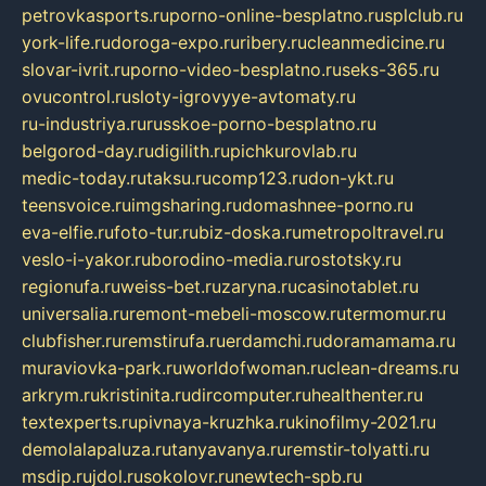
petrovkasports.ru
porno-online-besplatno.ru
splclub.ru
york-life.ru
doroga-expo.ru
ribery.ru
cleanmedicine.ru
slovar-ivrit.ru
porno-video-besplatno.ru
seks-365.ru
ovucontrol.ru
sloty-igrovyye-avtomaty.ru
ru-industriya.ru
russkoe-porno-besplatno.ru
belgorod-day.ru
digilith.ru
pichkurovlab.ru
medic-today.ru
taksu.ru
comp123.ru
don-ykt.ru
teensvoice.ru
imgsharing.ru
domashnee-porno.ru
eva-elfie.ru
foto-tur.ru
biz-doska.ru
metropoltravel.ru
veslo-i-yakor.ru
borodino-media.ru
rostotsky.ru
regionufa.ru
weiss-bet.ru
zaryna.ru
casinotablet.ru
universalia.ru
remont-mebeli-moscow.ru
termomur.ru
clubfisher.ru
remstirufa.ru
erdamchi.ru
doramamama.ru
muraviovka-park.ru
worldofwoman.ru
clean-dreams.ru
arkrym.ru
kristinita.ru
dircomputer.ru
healthenter.ru
textexperts.ru
pivnaya-kruzhka.ru
kinofilmy-2021.ru
demolalapaluza.ru
tanyavanya.ru
remstir-tolyatti.ru
msdip.ru
jdol.ru
sokolovr.ru
newtech-spb.ru