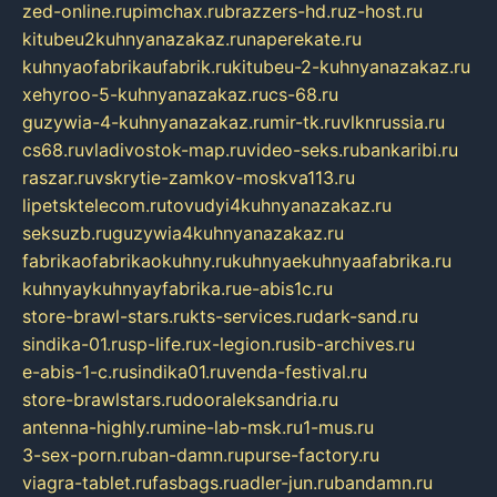
zed-online.ru
pimchax.ru
brazzers-hd.ru
z-host.ru
kitubeu2kuhnyanazakaz.ru
naperekate.ru
kuhnyaofabrikaufabrik.ru
kitubeu-2-kuhnyanazakaz.ru
xehyroo-5-kuhnyanazakaz.ru
cs-68.ru
guzywia-4-kuhnyanazakaz.ru
mir-tk.ru
vlknrussia.ru
cs68.ru
vladivostok-map.ru
video-seks.ru
bankaribi.ru
raszar.ru
vskrytie-zamkov-moskva113.ru
lipetsktelecom.ru
tovudyi4kuhnyanazakaz.ru
seksuzb.ru
guzywia4kuhnyanazakaz.ru
fabrikaofabrikaokuhny.ru
kuhnyaekuhnyaafabrika.ru
kuhnyaykuhnyayfabrika.ru
e-abis1c.ru
store-brawl-stars.ru
kts-services.ru
dark-sand.ru
sindika-01.ru
sp-life.ru
x-legion.ru
sib-archives.ru
e-abis-1-c.ru
sindika01.ru
venda-festival.ru
store-brawlstars.ru
dooraleksandria.ru
antenna-highly.ru
mine-lab-msk.ru
1-mus.ru
3-sex-porn.ru
ban-damn.ru
purse-factory.ru
viagra-tablet.ru
fasbags.ru
adler-jun.ru
bandamn.ru