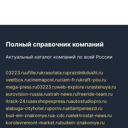
Полный справочник компаний
Актуальный каталог компаний по всей России
03223.ru
ufille.ru
krasotata.ru
prazdnikdushi.ru
veetbox.ru
cinemapost.ru
ciam-fr.ru
kraft-you.ru
mega-press.ru
03223.ru
web-explore.ru
rastenuya.ru
eurovision-russia.ru
strah-news.ru
freeride-team.ru
itrack-24.ru
sexshopexpress.ru
autostudiopro.ru
alabuga-cityhotel.ru
pornv.ru
atlantpereezd.ru
bud-em-znakomye.ru
a-cdc.ru
elektrostal-news.ru
korolevremont-market.ru
budem-znakomye.ru