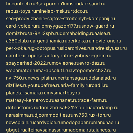
fincontech.ru
3sexporn.ru
1mus.ru
darksand.ru
rebus-toys.ru
minelab-msk.ru
rtdco.ru
seo-prodvizhenie-sajtov-stroitelnyh-kompanij.ru
card-voice.ru
rulonnyygazon177.ru
snow-guard.ru
domizbrusa-9x12spb.ru
demaholding.ru
aalse.ru
a380club.ru
argentinamia.ru
perkoka.ru
movie-one.ru
perk-oka.ru
g-octopus.ru
sibarchives.ru
andreislyusar.ru
naruto-x.ru
pursefactory.ru
tor-lyubov-i-grom.ru
spayderhed-2022.ru
movieone.ru
evro-dez.ru
webamator.ru
ma-absolut1.ru
avtopomosch27.ru
nv-750.ru
news-plain.ru
nertansaga.ru
delanalad.ru
dizfiles.ru
youtubefree.ru
aria-family.ru
roadli.ru
planeta-samara.ru
mysmartbuy.ru
matrasy-kemerovo.ru
ashanet.ru
trade-farm.ru
dotcustoms.ru
domizbrusa9x12spb.ru
autodamp.ru
narasimha.ru
djcommodities.ru
nv750.ru
x-ton.ru
newsplain.ru
cardvoice.ru
modopaper.ru
manunae.ru
gbget.ru
alfeihavsalnassr.ru
madoma.ru
tajuncos.ru