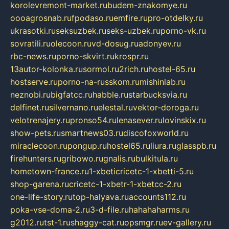
korolevremont-market.ru
budem-znakomye.ru
oooagrosnab.ru
fpodaso.ru
emfire.ru
pro-otdelky.ru
ukrasotki.ru
seksuzbek.ru
seks-uzbek.ru
porno-vk.ru
sovratili.ru
olecoon.ru
vd-dosug.ru
adonyev.ru
rbc-news.ru
porno-skvirt.ru
krospr.ru
13autor-kolonka.ru
sormol.ru
2rich.ru
hostel-65.ru
hostserve.ru
porno-na-russkom.ru
mishinlab.ru
neznobi.ru
bigfatcc.ru
habble.ru
starbucksvia.ru
delfinet.ru
silvernano.ru
elestal.ru
vektor-doroga.ru
velotrenajery.ru
pronso54.ru
lenasever.ru
lovinskix.ru
show-pets.ru
smartnews03.ru
discofoxworld.ru
miraclecoon.ru
pongup.ru
hostel65.ru
liura.ru
glasspb.ru
firehunters.ru
gribowo.ru
gnalis.ru
bulkitula.ru
hometown-france.ru
1-xbeticricetc-1-xbetti-5.ru
shop-garena.ru
cricetc-1-xbetr-1-xbetcc-2.ru
one-life-story.ru
top-halyava.ru
accounts112.ru
poka-vse-doma-2.ru
3-d-file.ru
hahahaharms.ru
g2012.ru
tst-1.ru
shaggy-cat.ru
opsmgr.ru
ev-gallery.ru