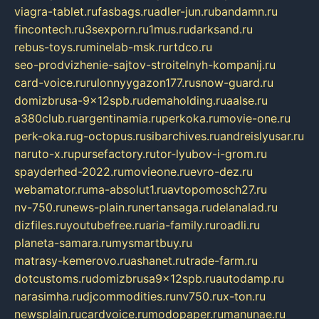
viagra-tablet.ru
fasbags.ru
adler-jun.ru
bandamn.ru
fincontech.ru
3sexporn.ru
1mus.ru
darksand.ru
rebus-toys.ru
minelab-msk.ru
rtdco.ru
seo-prodvizhenie-sajtov-stroitelnyh-kompanij.ru
card-voice.ru
rulonnyygazon177.ru
snow-guard.ru
domizbrusa-9x12spb.ru
demaholding.ru
aalse.ru
a380club.ru
argentinamia.ru
perkoka.ru
movie-one.ru
perk-oka.ru
g-octopus.ru
sibarchives.ru
andreislyusar.ru
naruto-x.ru
pursefactory.ru
tor-lyubov-i-grom.ru
spayderhed-2022.ru
movieone.ru
evro-dez.ru
webamator.ru
ma-absolut1.ru
avtopomosch27.ru
nv-750.ru
news-plain.ru
nertansaga.ru
delanalad.ru
dizfiles.ru
youtubefree.ru
aria-family.ru
roadli.ru
planeta-samara.ru
mysmartbuy.ru
matrasy-kemerovo.ru
ashanet.ru
trade-farm.ru
dotcustoms.ru
domizbrusa9x12spb.ru
autodamp.ru
narasimha.ru
djcommodities.ru
nv750.ru
x-ton.ru
newsplain.ru
cardvoice.ru
modopaper.ru
manunae.ru