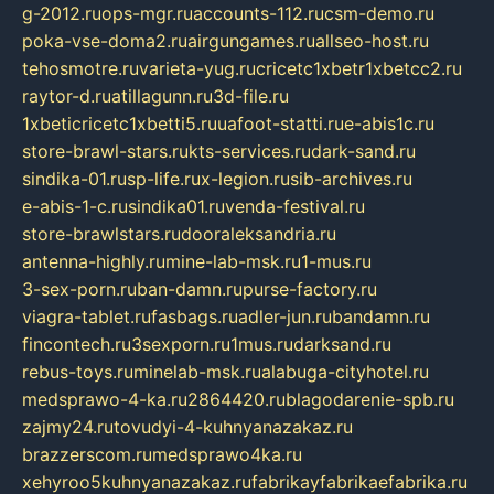
g-2012.ru
ops-mgr.ru
accounts-112.ru
csm-demo.ru
poka-vse-doma2.ru
airgungames.ru
allseo-host.ru
tehosmotre.ru
varieta-yug.ru
cricetc1xbetr1xbetcc2.ru
raytor-d.ru
atillagunn.ru
3d-file.ru
1xbeticricetc1xbetti5.ru
uafoot-statti.ru
e-abis1c.ru
store-brawl-stars.ru
kts-services.ru
dark-sand.ru
sindika-01.ru
sp-life.ru
x-legion.ru
sib-archives.ru
e-abis-1-c.ru
sindika01.ru
venda-festival.ru
store-brawlstars.ru
dooraleksandria.ru
antenna-highly.ru
mine-lab-msk.ru
1-mus.ru
3-sex-porn.ru
ban-damn.ru
purse-factory.ru
viagra-tablet.ru
fasbags.ru
adler-jun.ru
bandamn.ru
fincontech.ru
3sexporn.ru
1mus.ru
darksand.ru
rebus-toys.ru
minelab-msk.ru
alabuga-cityhotel.ru
medsprawo-4-ka.ru
2864420.ru
blagodarenie-spb.ru
zajmy24.ru
tovudyi-4-kuhnyanazakaz.ru
brazzerscom.ru
medsprawo4ka.ru
xehyroo5kuhnyanazakaz.ru
fabrikayfabrikaefabrika.ru