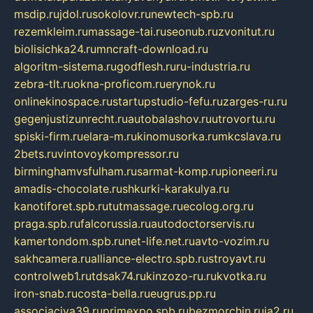
msdip.ru
jdol.ru
sokolovr.ru
newtech-spb.ru
rezemkleim.ru
massage-tai.ru
seonub.ru
zvonitut.ru
biolisichka24.ru
mncraft-download.ru
algoritm-sistema.ru
godflesh.ru
ru-industria.ru
zebra-tlt.ru
okna-proficom.ru
erynok.ru
onlinekinospace.ru
startupstudio-fefu.ru
zarges-ru.ru
gegenjustizunrecht.ru
autobalashov.ru
utrovortu.ru
spiski-firm.ru
elara-m.ru
kinomusorka.ru
mkcslava.ru
2bets.ru
vintovoykompressor.ru
birminghamvsfulham.ru
sarmat-komp.ru
pioneeri.ru
amadis-chocolate.ru
shkurki-karakulya.ru
kanotiforet.spb.ru
tutmassage.ru
ecolog.org.ru
praga.spb.ru
falcorussia.ru
autodoctorservis.ru
kamertondom.spb.ru
net-life.net.ru
avto-vozim.ru
sakhcamera.ru
alliance-electro.spb.ru
stroyavt.ru
controlweb1.ru
tdsak74.ru
kinzozo-ru.ru
kvotka.ru
iron-snab.ru
costa-bella.ru
eugrus.pp.ru
associaciya39.ru
primexpo.spb.ru
bezmorchin.ru
ia2.ru