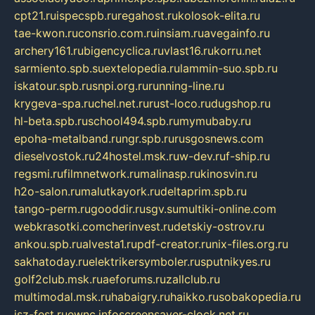
cpt21.ru
ispecspb.ru
regahost.ru
kolosok-elita.ru
tae-kwon.ru
consrio.com.ru
insiam.ru
avegainfo.ru
archery161.ru
bigencyclica.ru
vlast16.ru
korru.net
sarmiento.spb.su
extelopedia.ru
lammin-suo.spb.ru
iskatour.spb.ru
snpi.org.ru
running-line.ru
krygeva-spa.ru
chel.net.ru
rust-loco.ru
dugshop.ru
hl-beta.spb.ru
school494.spb.ru
mymubaby.ru
epoha-metalband.ru
ngr.spb.ru
rusgosnews.com
dieselvostok.ru
24hostel.msk.ru
w-dev.ru
f-ship.ru
regsmi.ru
filmnetwork.ru
malinasp.ru
kinosvin.ru
h2o-salon.ru
malutkayork.ru
deltaprim.spb.ru
tango-perm.ru
gooddir.ru
sgv.su
multiki-online.com
webkrasotki.com
cherinvest.ru
detskiy-ostrov.ru
ankou.spb.ru
alvesta1.ru
pdf-creator.ru
nix-files.org.ru
sakhatoday.ru
elektrikersymboler.ru
sputnikyes.ru
golf2club.msk.ru
aeforums.ru
zallclub.ru
multimodal.msk.ru
habaigry.ru
haikko.ru
sobakopedia.ru
isz-fest.ru
ewnc.info
screensaver-clock.net.ru