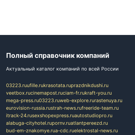
Полный справочник компаний
Актуальный каталог компаний по всей России
03223.ru
ufille.ru
krasotata.ru
prazdnikdushi.ru
veetbox.ru
cinemapost.ru
ciam-fr.ru
kraft-you.ru
mega-press.ru
03223.ru
web-explore.ru
rastenuya.ru
eurovision-russia.ru
strah-news.ru
freeride-team.ru
itrack-24.ru
sexshopexpress.ru
autostudiopro.ru
alabuga-cityhotel.ru
pornv.ru
atlantpereezd.ru
bud-em-znakomye.ru
a-cdc.ru
elektrostal-news.ru