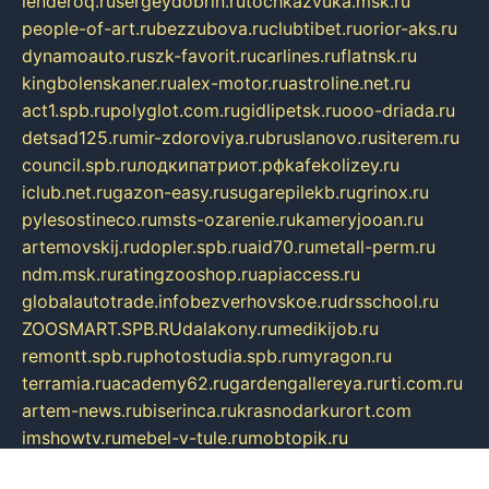
lenderoq.ru
sergeydobrin.ru
tochkazvuka.msk.ru
people-of-art.ru
bezzubova.ru
clubtibet.ru
orior-aks.ru
dynamoauto.ru
szk-favorit.ru
carlines.ru
flatnsk.ru
kingbolenskaner.ru
alex-motor.ru
astroline.net.ru
act1.spb.ru
polyglot.com.ru
gidlipetsk.ru
ooo-driada.ru
detsad125.ru
mir-zdoroviya.ru
bruslanovo.ru
siterem.ru
council.spb.ru
лодкипатриот.рф
kafekolizey.ru
iclub.net.ru
gazon-easy.ru
sugarepilekb.ru
grinox.ru
pylesostineco.ru
msts-ozarenie.ru
kameryjooan.ru
artemovskij.ru
dopler.spb.ru
aid70.ru
metall-perm.ru
ndm.msk.ru
ratingzooshop.ru
apiaccess.ru
globalautotrade.info
bezverhovskoe.ru
drsschool.ru
ZOOSMART.SPB.RU
dalakony.ru
medikijob.ru
remontt.spb.ru
photostudia.spb.ru
myragon.ru
terramia.ru
academy62.ru
gardengallereya.ru
rti.com.ru
artem-news.ru
biserinca.ru
krasnodarkurort.com
imshowtv.ru
mebel-v-tule.ru
mobtopik.ru
pcsecurity.net.ru
tool-sib.ru
multimetrunit.ru
sp-tour.ru