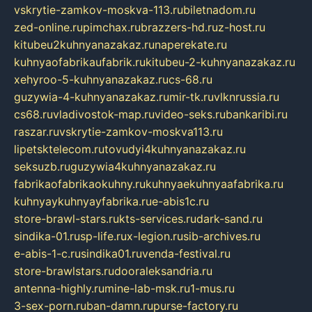
vskrytie-zamkov-moskva-113.ru
biletnadom.ru
zed-online.ru
pimchax.ru
brazzers-hd.ru
z-host.ru
kitubeu2kuhnyanazakaz.ru
naperekate.ru
kuhnyaofabrikaufabrik.ru
kitubeu-2-kuhnyanazakaz.ru
xehyroo-5-kuhnyanazakaz.ru
cs-68.ru
guzywia-4-kuhnyanazakaz.ru
mir-tk.ru
vlknrussia.ru
cs68.ru
vladivostok-map.ru
video-seks.ru
bankaribi.ru
raszar.ru
vskrytie-zamkov-moskva113.ru
lipetsktelecom.ru
tovudyi4kuhnyanazakaz.ru
seksuzb.ru
guzywia4kuhnyanazakaz.ru
fabrikaofabrikaokuhny.ru
kuhnyaekuhnyaafabrika.ru
kuhnyaykuhnyayfabrika.ru
e-abis1c.ru
store-brawl-stars.ru
kts-services.ru
dark-sand.ru
sindika-01.ru
sp-life.ru
x-legion.ru
sib-archives.ru
e-abis-1-c.ru
sindika01.ru
venda-festival.ru
store-brawlstars.ru
dooraleksandria.ru
antenna-highly.ru
mine-lab-msk.ru
1-mus.ru
3-sex-porn.ru
ban-damn.ru
purse-factory.ru