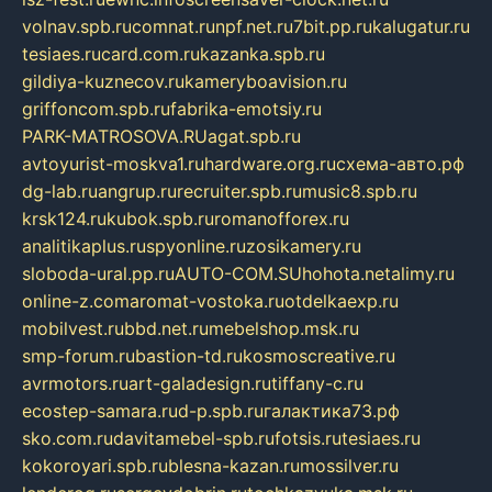
volnav.spb.ru
comnat.ru
npf.net.ru
7bit.pp.ru
kalugatur.ru
tesiaes.ru
card.com.ru
kazanka.spb.ru
gildiya-kuznecov.ru
kameryboavision.ru
griffoncom.spb.ru
fabrika-emotsiy.ru
PARK-MATROSOVA.RU
agat.spb.ru
avtoyurist-moskva1.ru
hardware.org.ru
схема-авто.рф
dg-lab.ru
angrup.ru
recruiter.spb.ru
music8.spb.ru
krsk124.ru
kubok.spb.ru
romanofforex.ru
analitikaplus.ru
spyonline.ru
zosikamery.ru
sloboda-ural.pp.ru
AUTO-COM.SU
hohota.net
alimy.ru
online-z.com
aromat-vostoka.ru
otdelkaexp.ru
mobilvest.ru
bbd.net.ru
mebelshop.msk.ru
smp-forum.ru
bastion-td.ru
kosmoscreative.ru
avrmotors.ru
art-galadesign.ru
tiffany-c.ru
ecostep-samara.ru
d-p.spb.ru
галактика73.рф
sko.com.ru
davitamebel-spb.ru
fotsis.ru
tesiaes.ru
kokoroyari.spb.ru
blesna-kazan.ru
mossilver.ru