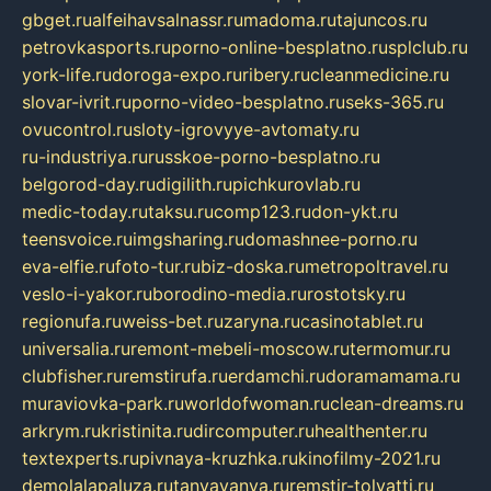
gbget.ru
alfeihavsalnassr.ru
madoma.ru
tajuncos.ru
petrovkasports.ru
porno-online-besplatno.ru
splclub.ru
york-life.ru
doroga-expo.ru
ribery.ru
cleanmedicine.ru
slovar-ivrit.ru
porno-video-besplatno.ru
seks-365.ru
ovucontrol.ru
sloty-igrovyye-avtomaty.ru
ru-industriya.ru
russkoe-porno-besplatno.ru
belgorod-day.ru
digilith.ru
pichkurovlab.ru
medic-today.ru
taksu.ru
comp123.ru
don-ykt.ru
teensvoice.ru
imgsharing.ru
domashnee-porno.ru
eva-elfie.ru
foto-tur.ru
biz-doska.ru
metropoltravel.ru
veslo-i-yakor.ru
borodino-media.ru
rostotsky.ru
regionufa.ru
weiss-bet.ru
zaryna.ru
casinotablet.ru
universalia.ru
remont-mebeli-moscow.ru
termomur.ru
clubfisher.ru
remstirufa.ru
erdamchi.ru
doramamama.ru
muraviovka-park.ru
worldofwoman.ru
clean-dreams.ru
arkrym.ru
kristinita.ru
dircomputer.ru
healthenter.ru
textexperts.ru
pivnaya-kruzhka.ru
kinofilmy-2021.ru
demolalapaluza.ru
tanyavanya.ru
remstir-tolyatti.ru