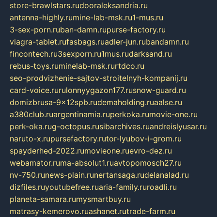
store-brawlstars.ru
dooraleksandria.ru
antenna-highly.ru
mine-lab-msk.ru
1-mus.ru
3-sex-porn.ru
ban-damn.ru
purse-factory.ru
viagra-tablet.ru
fasbags.ru
adler-jun.ru
bandamn.ru
fincontech.ru
3sexporn.ru
1mus.ru
darksand.ru
rebus-toys.ru
minelab-msk.ru
rtdco.ru
seo-prodvizhenie-sajtov-stroitelnyh-kompanij.ru
card-voice.ru
rulonnyygazon177.ru
snow-guard.ru
domizbrusa-9x12spb.ru
demaholding.ru
aalse.ru
a380club.ru
argentinamia.ru
perkoka.ru
movie-one.ru
perk-oka.ru
g-octopus.ru
sibarchives.ru
andreislyusar.ru
naruto-x.ru
pursefactory.ru
tor-lyubov-i-grom.ru
spayderhed-2022.ru
movieone.ru
evro-dez.ru
webamator.ru
ma-absolut1.ru
avtopomosch27.ru
nv-750.ru
news-plain.ru
nertansaga.ru
delanalad.ru
dizfiles.ru
youtubefree.ru
aria-family.ru
roadli.ru
planeta-samara.ru
mysmartbuy.ru
matrasy-kemerovo.ru
ashanet.ru
trade-farm.ru