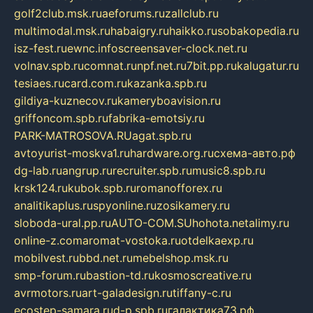
golf2club.msk.ru
aeforums.ru
zallclub.ru
multimodal.msk.ru
habaigry.ru
haikko.ru
sobakopedia.ru
isz-fest.ru
ewnc.info
screensaver-clock.net.ru
volnav.spb.ru
comnat.ru
npf.net.ru
7bit.pp.ru
kalugatur.ru
tesiaes.ru
card.com.ru
kazanka.spb.ru
gildiya-kuznecov.ru
kameryboavision.ru
griffoncom.spb.ru
fabrika-emotsiy.ru
PARK-MATROSOVA.RU
agat.spb.ru
avtoyurist-moskva1.ru
hardware.org.ru
схема-авто.рф
dg-lab.ru
angrup.ru
recruiter.spb.ru
music8.spb.ru
krsk124.ru
kubok.spb.ru
romanofforex.ru
analitikaplus.ru
spyonline.ru
zosikamery.ru
sloboda-ural.pp.ru
AUTO-COM.SU
hohota.net
alimy.ru
online-z.com
aromat-vostoka.ru
otdelkaexp.ru
mobilvest.ru
bbd.net.ru
mebelshop.msk.ru
smp-forum.ru
bastion-td.ru
kosmoscreative.ru
avrmotors.ru
art-galadesign.ru
tiffany-c.ru
ecostep-samara.ru
d-p.spb.ru
галактика73.рф