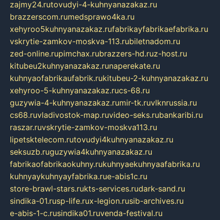
zajmy24.ru
tovudyi-4-kuhnyanazakaz.ru
brazzerscom.ru
medsprawo4ka.ru
xehyroo5kuhnyanazakaz.ru
fabrikayfabrikaefabrika.ru
vskrytie-zamkov-moskva-113.ru
biletnadom.ru
zed-online.ru
pimchax.ru
brazzers-hd.ru
z-host.ru
kitubeu2kuhnyanazakaz.ru
naperekate.ru
kuhnyaofabrikaufabrik.ru
kitubeu-2-kuhnyanazakaz.ru
xehyroo-5-kuhnyanazakaz.ru
cs-68.ru
guzywia-4-kuhnyanazakaz.ru
mir-tk.ru
vlknrussia.ru
cs68.ru
vladivostok-map.ru
video-seks.ru
bankaribi.ru
raszar.ru
vskrytie-zamkov-moskva113.ru
lipetsktelecom.ru
tovudyi4kuhnyanazakaz.ru
seksuzb.ru
guzywia4kuhnyanazakaz.ru
fabrikaofabrikaokuhny.ru
kuhnyaekuhnyaafabrika.ru
kuhnyaykuhnyayfabrika.ru
e-abis1c.ru
store-brawl-stars.ru
kts-services.ru
dark-sand.ru
sindika-01.ru
sp-life.ru
x-legion.ru
sib-archives.ru
e-abis-1-c.ru
sindika01.ru
venda-festival.ru