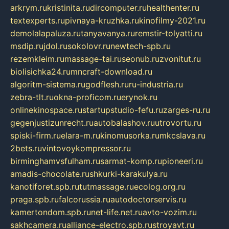
arkrym.ru
kristinita.ru
dircomputer.ru
healthenter.ru
textexperts.ru
pivnaya-kruzhka.ru
kinofilmy-2021.ru
demolalapaluza.ru
tanyavanya.ru
remstir-tolyatti.ru
msdip.ru
jdol.ru
sokolovr.ru
newtech-spb.ru
rezemkleim.ru
massage-tai.ru
seonub.ru
zvonitut.ru
biolisichka24.ru
mncraft-download.ru
algoritm-sistema.ru
godflesh.ru
ru-industria.ru
zebra-tlt.ru
okna-proficom.ru
erynok.ru
onlinekinospace.ru
startupstudio-fefu.ru
zarges-ru.ru
gegenjustizunrecht.ru
autobalashov.ru
utrovortu.ru
spiski-firm.ru
elara-m.ru
kinomusorka.ru
mkcslava.ru
2bets.ru
vintovoykompressor.ru
birminghamvsfulham.ru
sarmat-komp.ru
pioneeri.ru
amadis-chocolate.ru
shkurki-karakulya.ru
kanotiforet.spb.ru
tutmassage.ru
ecolog.org.ru
praga.spb.ru
falcorussia.ru
autodoctorservis.ru
kamertondom.spb.ru
net-life.net.ru
avto-vozim.ru
sakhcamera.ru
alliance-electro.spb.ru
stroyavt.ru