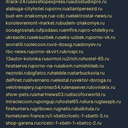
itrack-24.ru
sexshopexpress.ru
autostudiopro.ru
alabuga-cityhotel.ru
pornv.ru
atlantpereezd.ru
bud-em-znakomye.ru
a-cdc.ru
elektrostal-news.ru
korolevremont-market.ru
budem-znakomye.ru
oooagrosnab.ru
fpodaso.ru
emfire.ru
pro-otdelky.ru
ukrasotki.ru
seksuzbek.ru
seks-uzbek.ru
porno-vk.ru
sovratili.ru
olecoon.ru
vd-dosug.ru
adonyev.ru
rbc-news.ru
porno-skvirt.ru
krospr.ru
13autor-kolonka.ru
sormol.ru
2rich.ru
hostel-65.ru
hostserve.ru
porno-na-russkom.ru
mishinlab.ru
neznobi.ru
bigfatcc.ru
habble.ru
starbucksvia.ru
delfinet.ru
silvernano.ru
elestal.ru
vektor-doroga.ru
velotrenajery.ru
pronso54.ru
lenasever.ru
lovinskix.ru
show-pets.ru
smartnews03.ru
discofoxworld.ru
miraclecoon.ru
pongup.ru
hostel65.ru
liura.ru
glasspb.ru
firehunters.ru
gribowo.ru
gnalis.ru
bulkitula.ru
hometown-france.ru
1-xbeticricetc-1-xbetti-5.ru
shop-garena.ru
cricetc-1-xbetr-1-xbetcc-2.ru