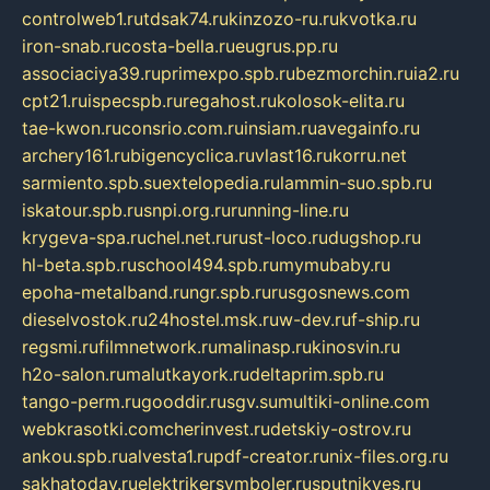
controlweb1.ru
tdsak74.ru
kinzozo-ru.ru
kvotka.ru
iron-snab.ru
costa-bella.ru
eugrus.pp.ru
associaciya39.ru
primexpo.spb.ru
bezmorchin.ru
ia2.ru
cpt21.ru
ispecspb.ru
regahost.ru
kolosok-elita.ru
tae-kwon.ru
consrio.com.ru
insiam.ru
avegainfo.ru
archery161.ru
bigencyclica.ru
vlast16.ru
korru.net
sarmiento.spb.su
extelopedia.ru
lammin-suo.spb.ru
iskatour.spb.ru
snpi.org.ru
running-line.ru
krygeva-spa.ru
chel.net.ru
rust-loco.ru
dugshop.ru
hl-beta.spb.ru
school494.spb.ru
mymubaby.ru
epoha-metalband.ru
ngr.spb.ru
rusgosnews.com
dieselvostok.ru
24hostel.msk.ru
w-dev.ru
f-ship.ru
regsmi.ru
filmnetwork.ru
malinasp.ru
kinosvin.ru
h2o-salon.ru
malutkayork.ru
deltaprim.spb.ru
tango-perm.ru
gooddir.ru
sgv.su
multiki-online.com
webkrasotki.com
cherinvest.ru
detskiy-ostrov.ru
ankou.spb.ru
alvesta1.ru
pdf-creator.ru
nix-files.org.ru
sakhatoday.ru
elektrikersymboler.ru
sputnikyes.ru