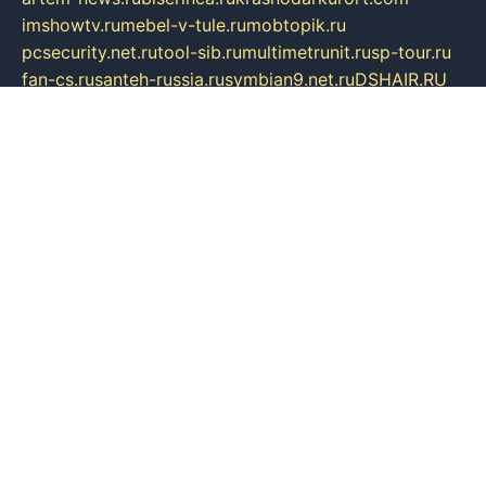
imshowtv.ru
mebel-v-tule.ru
mobtopik.ru
pcsecurity.net.ru
tool-sib.ru
multimetrunit.ru
sp-tour.ru
fan-cs.ru
santeh-russia.ru
symbian9.net.ru
DSHAIR.RU
tmmotors.spb.ru
xjocuricopii.com
musavtomat.msk.ru
obustrojdom.ru
sovetcik.ru
ybaranovskaya.ru
ppknews.ru
cult-alshei.ru
JAPANRUSSIA.RU
proekciyamebel.ru
imper-finans.ru
rim.org.ru
glamourai.ru
brassminus.ru
zabor-pro.ru
ftn.pp.ru
dorogoe58.ru
laimengpacker.ru
kuzova-zapchasti.ru
sageerp.ru
taxodrom.ru
dsrazvitie.ru
hardcity.net.ru
ratinghomegames.ru
topservice25.ru
gubernyan.ru
gtglasslined.ru
ii4.ru
tssport.spb.ru
andorra24.com
blackwallstreet.ru
oboimos.ru
optim-doors.com.ru
ikuch.ru
nycr.org.ru
npa21.ru
vremya-ch.spb.ru
desert000.ru
ivtorgi.ru
ifiori.ru
catalog-statei.ru
dcv.org.ru
spetsmaster174.ru
ipkameryhiseeu.ru
dum26.ru
ruspol.spb.ru
fr-opendp.ru
kam-solnyshko.ru