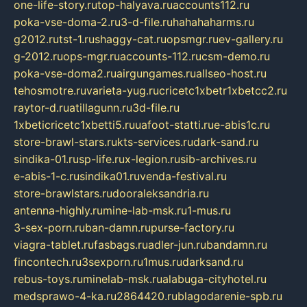
one-life-story.ru
top-halyava.ru
accounts112.ru
poka-vse-doma-2.ru
3-d-file.ru
hahahaharms.ru
g2012.ru
tst-1.ru
shaggy-cat.ru
opsmgr.ru
ev-gallery.ru
g-2012.ru
ops-mgr.ru
accounts-112.ru
csm-demo.ru
poka-vse-doma2.ru
airgungames.ru
allseo-host.ru
tehosmotre.ru
varieta-yug.ru
cricetc1xbetr1xbetcc2.ru
raytor-d.ru
atillagunn.ru
3d-file.ru
1xbeticricetc1xbetti5.ru
uafoot-statti.ru
e-abis1c.ru
store-brawl-stars.ru
kts-services.ru
dark-sand.ru
sindika-01.ru
sp-life.ru
x-legion.ru
sib-archives.ru
e-abis-1-c.ru
sindika01.ru
venda-festival.ru
store-brawlstars.ru
dooraleksandria.ru
antenna-highly.ru
mine-lab-msk.ru
1-mus.ru
3-sex-porn.ru
ban-damn.ru
purse-factory.ru
viagra-tablet.ru
fasbags.ru
adler-jun.ru
bandamn.ru
fincontech.ru
3sexporn.ru
1mus.ru
darksand.ru
rebus-toys.ru
minelab-msk.ru
alabuga-cityhotel.ru
medsprawo-4-ka.ru
2864420.ru
blagodarenie-spb.ru