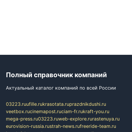
Полный справочник компаний
Актуальный каталог компаний по всей России
03223.ru
ufille.ru
krasotata.ru
prazdnikdushi.ru
veetbox.ru
cinemapost.ru
ciam-fr.ru
kraft-you.ru
mega-press.ru
03223.ru
web-explore.ru
rastenuya.ru
eurovision-russia.ru
strah-news.ru
freeride-team.ru