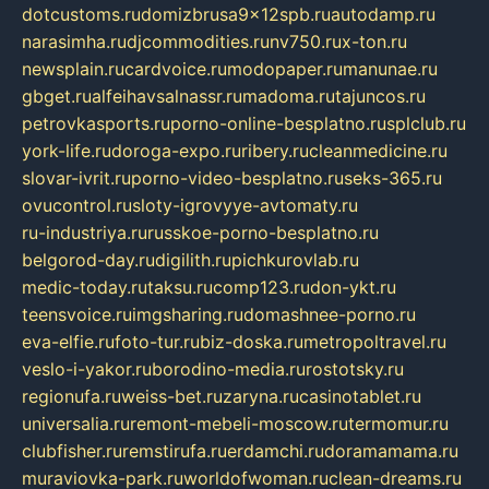
dotcustoms.ru
domizbrusa9x12spb.ru
autodamp.ru
narasimha.ru
djcommodities.ru
nv750.ru
x-ton.ru
newsplain.ru
cardvoice.ru
modopaper.ru
manunae.ru
gbget.ru
alfeihavsalnassr.ru
madoma.ru
tajuncos.ru
petrovkasports.ru
porno-online-besplatno.ru
splclub.ru
york-life.ru
doroga-expo.ru
ribery.ru
cleanmedicine.ru
slovar-ivrit.ru
porno-video-besplatno.ru
seks-365.ru
ovucontrol.ru
sloty-igrovyye-avtomaty.ru
ru-industriya.ru
russkoe-porno-besplatno.ru
belgorod-day.ru
digilith.ru
pichkurovlab.ru
medic-today.ru
taksu.ru
comp123.ru
don-ykt.ru
teensvoice.ru
imgsharing.ru
domashnee-porno.ru
eva-elfie.ru
foto-tur.ru
biz-doska.ru
metropoltravel.ru
veslo-i-yakor.ru
borodino-media.ru
rostotsky.ru
regionufa.ru
weiss-bet.ru
zaryna.ru
casinotablet.ru
universalia.ru
remont-mebeli-moscow.ru
termomur.ru
clubfisher.ru
remstirufa.ru
erdamchi.ru
doramamama.ru
muraviovka-park.ru
worldofwoman.ru
clean-dreams.ru