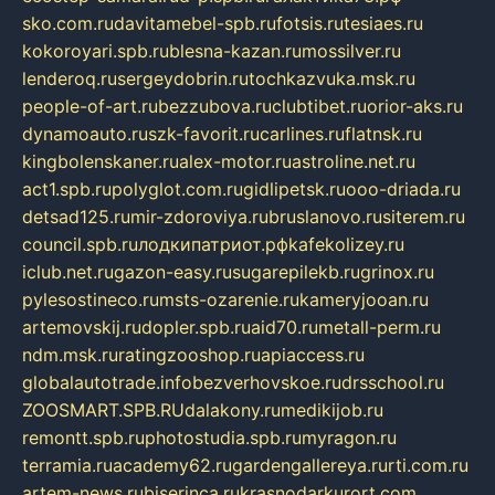
sko.com.ru
davitamebel-spb.ru
fotsis.ru
tesiaes.ru
kokoroyari.spb.ru
blesna-kazan.ru
mossilver.ru
lenderoq.ru
sergeydobrin.ru
tochkazvuka.msk.ru
people-of-art.ru
bezzubova.ru
clubtibet.ru
orior-aks.ru
dynamoauto.ru
szk-favorit.ru
carlines.ru
flatnsk.ru
kingbolenskaner.ru
alex-motor.ru
astroline.net.ru
act1.spb.ru
polyglot.com.ru
gidlipetsk.ru
ooo-driada.ru
detsad125.ru
mir-zdoroviya.ru
bruslanovo.ru
siterem.ru
council.spb.ru
лодкипатриот.рф
kafekolizey.ru
iclub.net.ru
gazon-easy.ru
sugarepilekb.ru
grinox.ru
pylesostineco.ru
msts-ozarenie.ru
kameryjooan.ru
artemovskij.ru
dopler.spb.ru
aid70.ru
metall-perm.ru
ndm.msk.ru
ratingzooshop.ru
apiaccess.ru
globalautotrade.info
bezverhovskoe.ru
drsschool.ru
ZOOSMART.SPB.RU
dalakony.ru
medikijob.ru
remontt.spb.ru
photostudia.spb.ru
myragon.ru
terramia.ru
academy62.ru
gardengallereya.ru
rti.com.ru
artem-news.ru
biserinca.ru
krasnodarkurort.com