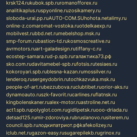
krsk124.ru
kubok.spb.ru
romanofforex.ru
analitikaplus.ru
spyonline.ru
zosikamery.ru
sloboda-ural.pp.ru
AUTO-COM.SU
hohota.net
alimy.ru
online-z.com
aromat-vostoka.ru
otdelkaexp.ru
mobilvest.ru
bbd.net.ru
mebelshop.msk.ru
smp-forum.ru
bastion-td.ru
kosmoscreative.ru
avrmotors.ru
art-galadesign.ru
tiffany-c.ru
ecostep-samara.ru
d-p.spb.ru
галактика73.рф
sko.com.ru
davitamebel-spb.ru
fotsis.ru
tesiaes.ru
kokoroyari.spb.ru
blesna-kazan.ru
mossilver.ru
lenderoq.ru
sergeydobrin.ru
tochkazvuka.msk.ru
people-of-art.ru
bezzubova.ru
clubtibet.ru
orior-aks.ru
dynamoauto.ru
szk-favorit.ru
carlines.ru
flatnsk.ru
kingbolenskaner.ru
alex-motor.ru
astroline.net.ru
act1.spb.ru
polyglot.com.ru
gidlipetsk.ru
ooo-driada.ru
detsad125.ru
mir-zdoroviya.ru
bruslanovo.ru
siterem.ru
council.spb.ru
лодкипатриот.рф
kafekolizey.ru
iclub.net.ru
gazon-easy.ru
sugarepilekb.ru
grinox.ru