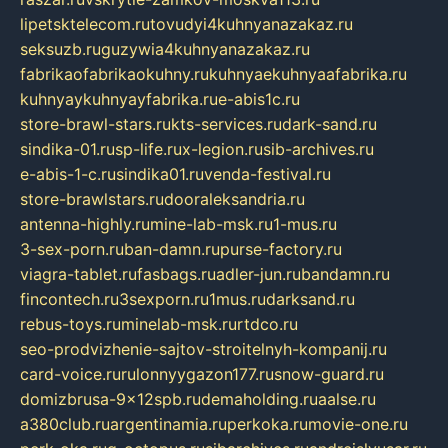
lipetsktelecom.ru
tovudyi4kuhnyanazakaz.ru
seksuzb.ru
guzywia4kuhnyanazakaz.ru
fabrikaofabrikaokuhny.ru
kuhnyaekuhnyaafabrika.ru
kuhnyaykuhnyayfabrika.ru
e-abis1c.ru
store-brawl-stars.ru
kts-services.ru
dark-sand.ru
sindika-01.ru
sp-life.ru
x-legion.ru
sib-archives.ru
e-abis-1-c.ru
sindika01.ru
venda-festival.ru
store-brawlstars.ru
dooraleksandria.ru
antenna-highly.ru
mine-lab-msk.ru
1-mus.ru
3-sex-porn.ru
ban-damn.ru
purse-factory.ru
viagra-tablet.ru
fasbags.ru
adler-jun.ru
bandamn.ru
fincontech.ru
3sexporn.ru
1mus.ru
darksand.ru
rebus-toys.ru
minelab-msk.ru
rtdco.ru
seo-prodvizhenie-sajtov-stroitelnyh-kompanij.ru
card-voice.ru
rulonnyygazon177.ru
snow-guard.ru
domizbrusa-9x12spb.ru
demaholding.ru
aalse.ru
a380club.ru
argentinamia.ru
perkoka.ru
movie-one.ru