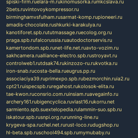
spiski-firm.ru
elara-m.ru
kinomusorka.ru
mkcslava.ru
2bets.ru
vintovoykompressor.ru
birminghamvsfulham.ru
sarmat-komp.ru
pioneeri.ru
amadis-chocolate.ru
shkurki-karakulya.ru
kanotiforet.spb.ru
tutmassage.ru
ecolog.org.ru
praga.spb.ru
falcorussia.ru
autodoctorservis.ru
kamertondom.spb.ru
net-life.net.ru
avto-vozim.ru
sakhcamera.ru
alliance-electro.spb.ru
stroyavt.ru
controlweb1.ru
tdsak74.ru
kinzozo-ru.ru
kvotka.ru
iron-snab.ru
costa-bella.ru
eugrus.pp.ru
associaciya39.ru
primexpo.spb.ru
bezmorchin.ru
ia2.ru
cpt21.ru
ispecspb.ru
regahost.ru
kolosok-elita.ru
tae-kwon.ru
consrio.com.ru
insiam.ru
avegainfo.ru
archery161.ru
bigencyclica.ru
vlast16.ru
korru.net
sarmiento.spb.su
extelopedia.ru
lammin-suo.spb.ru
iskatour.spb.ru
snpi.org.ru
running-line.ru
krygeva-spa.ru
chel.net.ru
rust-loco.ru
dugshop.ru
hl-beta.spb.ru
school494.spb.ru
mymubaby.ru