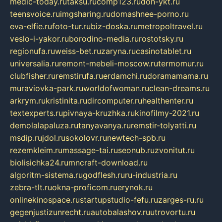
medic-today.ru
taksu.ru
comp123.ru
don-ykt.ru
teensvoice.ru
imgsharing.ru
domashnee-porno.ru
eva-elfie.ru
foto-tur.ru
biz-doska.ru
metropoltravel.ru
veslo-i-yakor.ru
borodino-media.ru
rostotsky.ru
regionufa.ru
weiss-bet.ru
zaryna.ru
casinotablet.ru
universalia.ru
remont-mebeli-moscow.ru
termomur.ru
clubfisher.ru
remstirufa.ru
erdamchi.ru
doramamama.ru
muraviovka-park.ru
worldofwoman.ru
clean-dreams.ru
arkrym.ru
kristinita.ru
dircomputer.ru
healthenter.ru
textexperts.ru
pivnaya-kruzhka.ru
kinofilmy-2021.ru
demolalapaluza.ru
tanyavanya.ru
remstir-tolyatti.ru
msdip.ru
jdol.ru
sokolovr.ru
newtech-spb.ru
rezemkleim.ru
massage-tai.ru
seonub.ru
zvonitut.ru
biolisichka24.ru
mncraft-download.ru
algoritm-sistema.ru
godflesh.ru
ru-industria.ru
zebra-tlt.ru
okna-proficom.ru
erynok.ru
onlinekinospace.ru
startupstudio-fefu.ru
zarges-ru.ru
gegenjustizunrecht.ru
autobalashov.ru
utrovortu.ru