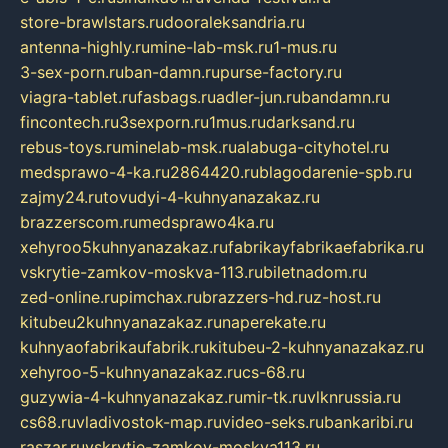
store-brawlstars.ru
dooraleksandria.ru
antenna-highly.ru
mine-lab-msk.ru
1-mus.ru
3-sex-porn.ru
ban-damn.ru
purse-factory.ru
viagra-tablet.ru
fasbags.ru
adler-jun.ru
bandamn.ru
fincontech.ru
3sexporn.ru
1mus.ru
darksand.ru
rebus-toys.ru
minelab-msk.ru
alabuga-cityhotel.ru
medsprawo-4-ka.ru
2864420.ru
blagodarenie-spb.ru
zajmy24.ru
tovudyi-4-kuhnyanazakaz.ru
brazzerscom.ru
medsprawo4ka.ru
xehyroo5kuhnyanazakaz.ru
fabrikayfabrikaefabrika.ru
vskrytie-zamkov-moskva-113.ru
biletnadom.ru
zed-online.ru
pimchax.ru
brazzers-hd.ru
z-host.ru
kitubeu2kuhnyanazakaz.ru
naperekate.ru
kuhnyaofabrikaufabrik.ru
kitubeu-2-kuhnyanazakaz.ru
xehyroo-5-kuhnyanazakaz.ru
cs-68.ru
guzywia-4-kuhnyanazakaz.ru
mir-tk.ru
vlknrussia.ru
cs68.ru
vladivostok-map.ru
video-seks.ru
bankaribi.ru
raszar.ru
vskrytie-zamkov-moskva113.ru