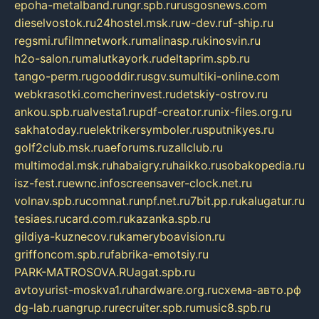
epoha-metalband.ru
ngr.spb.ru
rusgosnews.com
dieselvostok.ru
24hostel.msk.ru
w-dev.ru
f-ship.ru
regsmi.ru
filmnetwork.ru
malinasp.ru
kinosvin.ru
h2o-salon.ru
malutkayork.ru
deltaprim.spb.ru
tango-perm.ru
gooddir.ru
sgv.su
multiki-online.com
webkrasotki.com
cherinvest.ru
detskiy-ostrov.ru
ankou.spb.ru
alvesta1.ru
pdf-creator.ru
nix-files.org.ru
sakhatoday.ru
elektrikersymboler.ru
sputnikyes.ru
golf2club.msk.ru
aeforums.ru
zallclub.ru
multimodal.msk.ru
habaigry.ru
haikko.ru
sobakopedia.ru
isz-fest.ru
ewnc.info
screensaver-clock.net.ru
volnav.spb.ru
comnat.ru
npf.net.ru
7bit.pp.ru
kalugatur.ru
tesiaes.ru
card.com.ru
kazanka.spb.ru
gildiya-kuznecov.ru
kameryboavision.ru
griffoncom.spb.ru
fabrika-emotsiy.ru
PARK-MATROSOVA.RU
agat.spb.ru
avtoyurist-moskva1.ru
hardware.org.ru
схема-авто.рф
dg-lab.ru
angrup.ru
recruiter.spb.ru
music8.spb.ru