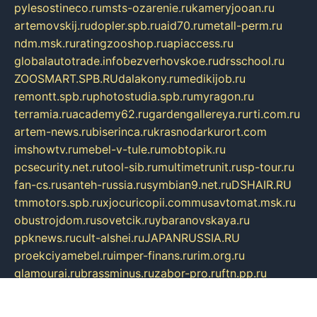
pylesostineco.ru
msts-ozarenie.ru
kameryjooan.ru
artemovskij.ru
dopler.spb.ru
aid70.ru
metall-perm.ru
ndm.msk.ru
ratingzooshop.ru
apiaccess.ru
globalautotrade.info
bezverhovskoe.ru
drsschool.ru
ZOOSMART.SPB.RU
dalakony.ru
medikijob.ru
remontt.spb.ru
photostudia.spb.ru
myragon.ru
terramia.ru
academy62.ru
gardengallereya.ru
rti.com.ru
artem-news.ru
biserinca.ru
krasnodarkurort.com
imshowtv.ru
mebel-v-tule.ru
mobtopik.ru
pcsecurity.net.ru
tool-sib.ru
multimetrunit.ru
sp-tour.ru
fan-cs.ru
santeh-russia.ru
symbian9.net.ru
DSHAIR.RU
tmmotors.spb.ru
xjocuricopii.com
musavtomat.msk.ru
obustrojdom.ru
sovetcik.ru
ybaranovskaya.ru
ppknews.ru
cult-alshei.ru
JAPANRUSSIA.RU
proekciyamebel.ru
imper-finans.ru
rim.org.ru
glamourai.ru
brassminus.ru
zabor-pro.ru
ftn.pp.ru
dorogoe58.ru
laimengpacker.ru
kuzova-zapchasti.ru
sageerp.ru
taxodrom.ru
dsrazvitie.ru
hardcity.net.ru