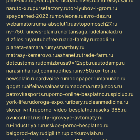
perk-oka.ru
g-octopus.ru
sibarchives.ru
andreislyusar.ru
naruto-x.ru
pursefactory.ru
tor-lyubov-i-grom.ru
spayderhed-2022.ru
movieone.ru
evro-dez.ru
webamator.ru
ma-absolut1.ru
avtopomosch27.ru
nv-750.ru
news-plain.ru
nertansaga.ru
delanalad.ru
dizfiles.ru
youtubefree.ru
aria-family.ru
roadli.ru
planeta-samara.ru
mysmartbuy.ru
matrasy-kemerovo.ru
ashanet.ru
trade-farm.ru
dotcustoms.ru
domizbrusa9x12spb.ru
autodamp.ru
narasimha.ru
djcommodities.ru
nv750.ru
x-ton.ru
newsplain.ru
cardvoice.ru
modopaper.ru
manunae.ru
gbget.ru
alfeihavsalnassr.ru
madoma.ru
tajuncos.ru
petrovkasports.ru
porno-online-besplatno.ru
splclub.ru
york-life.ru
doroga-expo.ru
ribery.ru
cleanmedicine.ru
slovar-ivrit.ru
porno-video-besplatno.ru
seks-365.ru
ovucontrol.ru
sloty-igrovyye-avtomaty.ru
ru-industriya.ru
russkoe-porno-besplatno.ru
belgorod-day.ru
digilith.ru
pichkurovlab.ru