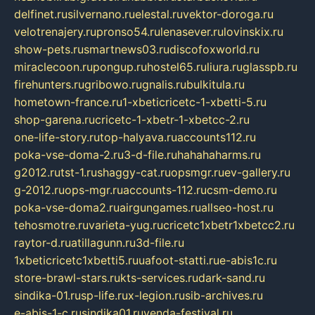
delfinet.ru
silvernano.ru
elestal.ru
vektor-doroga.ru
velotrenajery.ru
pronso54.ru
lenasever.ru
lovinskix.ru
show-pets.ru
smartnews03.ru
discofoxworld.ru
miraclecoon.ru
pongup.ru
hostel65.ru
liura.ru
glasspb.ru
firehunters.ru
gribowo.ru
gnalis.ru
bulkitula.ru
hometown-france.ru
1-xbeticricetc-1-xbetti-5.ru
shop-garena.ru
cricetc-1-xbetr-1-xbetcc-2.ru
one-life-story.ru
top-halyava.ru
accounts112.ru
poka-vse-doma-2.ru
3-d-file.ru
hahahaharms.ru
g2012.ru
tst-1.ru
shaggy-cat.ru
opsmgr.ru
ev-gallery.ru
g-2012.ru
ops-mgr.ru
accounts-112.ru
csm-demo.ru
poka-vse-doma2.ru
airgungames.ru
allseo-host.ru
tehosmotre.ru
varieta-yug.ru
cricetc1xbetr1xbetcc2.ru
raytor-d.ru
atillagunn.ru
3d-file.ru
1xbeticricetc1xbetti5.ru
uafoot-statti.ru
e-abis1c.ru
store-brawl-stars.ru
kts-services.ru
dark-sand.ru
sindika-01.ru
sp-life.ru
x-legion.ru
sib-archives.ru
e-abis-1-c.ru
sindika01.ru
venda-festival.ru