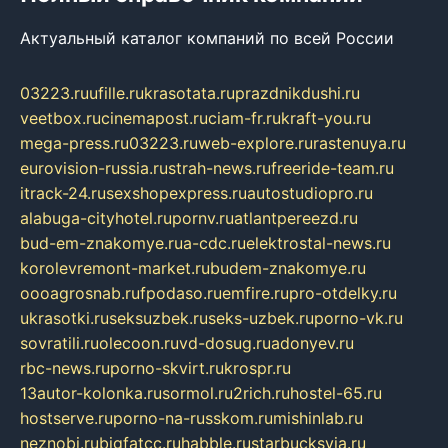
Актуальный каталог компаний по всей России
03223.ru
ufille.ru
krasotata.ru
prazdnikdushi.ru
veetbox.ru
cinemapost.ru
ciam-fr.ru
kraft-you.ru
mega-press.ru
03223.ru
web-explore.ru
rastenuya.ru
eurovision-russia.ru
strah-news.ru
freeride-team.ru
itrack-24.ru
sexshopexpress.ru
autostudiopro.ru
alabuga-cityhotel.ru
pornv.ru
atlantpereezd.ru
bud-em-znakomye.ru
a-cdc.ru
elektrostal-news.ru
korolevremont-market.ru
budem-znakomye.ru
oooagrosnab.ru
fpodaso.ru
emfire.ru
pro-otdelky.ru
ukrasotki.ru
seksuzbek.ru
seks-uzbek.ru
porno-vk.ru
sovratili.ru
olecoon.ru
vd-dosug.ru
adonyev.ru
rbc-news.ru
porno-skvirt.ru
krospr.ru
13autor-kolonka.ru
sormol.ru
2rich.ru
hostel-65.ru
hostserve.ru
porno-na-russkom.ru
mishinlab.ru
neznobi.ru
bigfatcc.ru
habble.ru
starbucksvia.ru