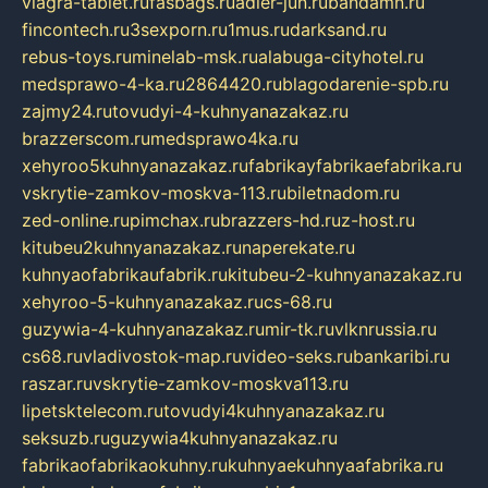
viagra-tablet.ru
fasbags.ru
adler-jun.ru
bandamn.ru
fincontech.ru
3sexporn.ru
1mus.ru
darksand.ru
rebus-toys.ru
minelab-msk.ru
alabuga-cityhotel.ru
medsprawo-4-ka.ru
2864420.ru
blagodarenie-spb.ru
zajmy24.ru
tovudyi-4-kuhnyanazakaz.ru
brazzerscom.ru
medsprawo4ka.ru
xehyroo5kuhnyanazakaz.ru
fabrikayfabrikaefabrika.ru
vskrytie-zamkov-moskva-113.ru
biletnadom.ru
zed-online.ru
pimchax.ru
brazzers-hd.ru
z-host.ru
kitubeu2kuhnyanazakaz.ru
naperekate.ru
kuhnyaofabrikaufabrik.ru
kitubeu-2-kuhnyanazakaz.ru
xehyroo-5-kuhnyanazakaz.ru
cs-68.ru
guzywia-4-kuhnyanazakaz.ru
mir-tk.ru
vlknrussia.ru
cs68.ru
vladivostok-map.ru
video-seks.ru
bankaribi.ru
raszar.ru
vskrytie-zamkov-moskva113.ru
lipetsktelecom.ru
tovudyi4kuhnyanazakaz.ru
seksuzb.ru
guzywia4kuhnyanazakaz.ru
fabrikaofabrikaokuhny.ru
kuhnyaekuhnyaafabrika.ru