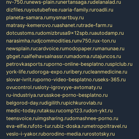
nv-750.ru
news-plain.ru
nertansaga.ru
delanalad.ru
dizfiles.ru
youtubefree.ru
aria-family.ru
roadli.ru
planeta-samara.ru
mysmartbuy.ru
matrasy-kemerovo.ru
ashanet.ru
trade-farm.ru
dotcustoms.ru
domizbrusa9x12spb.ru
autodamp.ru
narasimha.ru
djcommodities.ru
nv750.ru
x-ton.ru
newsplain.ru
cardvoice.ru
modopaper.ru
manunae.ru
gbget.ru
alfeihavsalnassr.ru
madoma.ru
tajuncos.ru
petrovkasports.ru
porno-online-besplatno.ru
splclub.ru
york-life.ru
doroga-expo.ru
ribery.ru
cleanmedicine.ru
slovar-ivrit.ru
porno-video-besplatno.ru
seks-365.ru
ovucontrol.ru
sloty-igrovyye-avtomaty.ru
ru-industriya.ru
russkoe-porno-besplatno.ru
belgorod-day.ru
digilith.ru
pichkurovlab.ru
medic-today.ru
taksu.ru
comp123.ru
don-ykt.ru
teensvoice.ru
imgsharing.ru
domashnee-porno.ru
eva-elfie.ru
foto-tur.ru
biz-doska.ru
metropoltravel.ru
veslo-i-yakor.ru
borodino-media.ru
rostotsky.ru