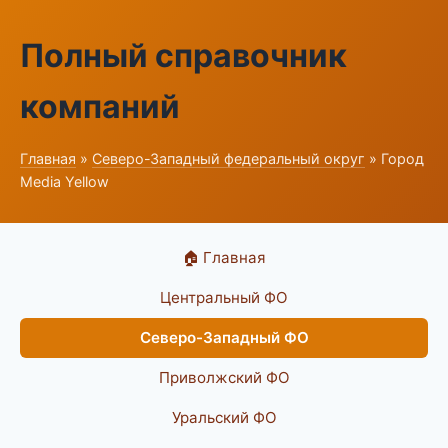
Полный справочник
компаний
Главная
»
Северо-Западный федеральный округ
» Город
Media Yellow
🏠 Главная
Центральный ФО
Северо-Западный ФО
Приволжский ФО
Уральский ФО