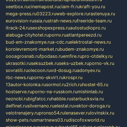
veetbox.ru
cinemapost.ru
ciam-fr.ru
kraft-you.ru
mega-press.ru
03223.ru
web-explore.ru
rastenuya.ru
eurovision-russia.ru
strah-news.ru
freeride-team.ru
itrack-24.ru
sexshopexpress.ru
autostudiopro.ru
alabuga-cityhotel.ru
pornv.ru
atlantpereezd.ru
bud-em-znakomye.ru
a-cdc.ru
elektrostal-news.ru
korolevremont-market.ru
budem-znakomye.ru
oooagrosnab.ru
fpodaso.ru
emfire.ru
pro-otdelky.ru
ukrasotki.ru
seksuzbek.ru
seks-uzbek.ru
porno-vk.ru
sovratili.ru
olecoon.ru
vd-dosug.ru
adonyev.ru
rbc-news.ru
porno-skvirt.ru
krospr.ru
13autor-kolonka.ru
sormol.ru
2rich.ru
hostel-65.ru
hostserve.ru
porno-na-russkom.ru
mishinlab.ru
neznobi.ru
bigfatcc.ru
habble.ru
starbucksvia.ru
delfinet.ru
silvernano.ru
elestal.ru
vektor-doroga.ru
velotrenajery.ru
pronso54.ru
lenasever.ru
lovinskix.ru
show-pets.ru
smartnews03.ru
discofoxworld.ru