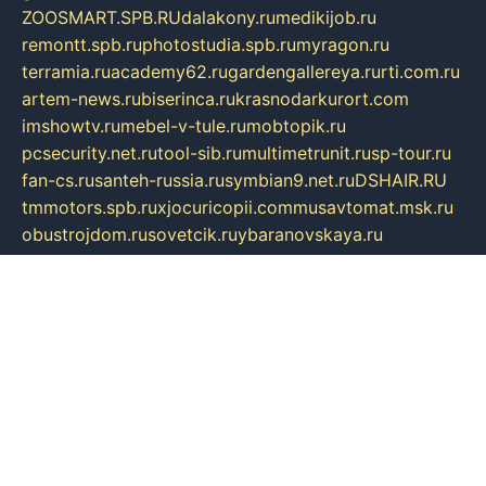
ZOOSMART.SPB.RU
dalakony.ru
medikijob.ru
remontt.spb.ru
photostudia.spb.ru
myragon.ru
terramia.ru
academy62.ru
gardengallereya.ru
rti.com.ru
artem-news.ru
biserinca.ru
krasnodarkurort.com
imshowtv.ru
mebel-v-tule.ru
mobtopik.ru
pcsecurity.net.ru
tool-sib.ru
multimetrunit.ru
sp-tour.ru
fan-cs.ru
santeh-russia.ru
symbian9.net.ru
DSHAIR.RU
tmmotors.spb.ru
xjocuricopii.com
musavtomat.msk.ru
obustrojdom.ru
sovetcik.ru
ybaranovskaya.ru
ppknews.ru
cult-alshei.ru
JAPANRUSSIA.RU
proekciyamebel.ru
imper-finans.ru
rim.org.ru
glamourai.ru
brassminus.ru
zabor-pro.ru
ftn.pp.ru
dorogoe58.ru
laimengpacker.ru
kuzova-zapchasti.ru
sageerp.ru
taxodrom.ru
dsrazvitie.ru
hardcity.net.ru
ratinghomegames.ru
topservice25.ru
gubernyan.ru
gtglasslined.ru
ii4.ru
tssport.spb.ru
andorra24.com
blackwallstreet.ru
oboimos.ru
optim-doors.com.ru
ikuch.ru
nycr.org.ru
npa21.ru
vremya-ch.spb.ru