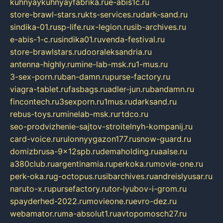
kuhnyaykuhnyayfabrika.ru
e-abis1c.ru
store-brawl-stars.ru
kts-services.ru
dark-sand.ru
sindika-01.ru
sp-life.ru
x-legion.ru
sib-archives.ru
e-abis-1-c.ru
sindika01.ru
venda-festival.ru
store-brawlstars.ru
dooraleksandria.ru
antenna-highly.ru
mine-lab-msk.ru
1-mus.ru
3-sex-porn.ru
ban-damn.ru
purse-factory.ru
viagra-tablet.ru
fasbags.ru
adler-jun.ru
bandamn.ru
fincontech.ru
3sexporn.ru
1mus.ru
darksand.ru
rebus-toys.ru
minelab-msk.ru
rtdco.ru
seo-prodvizhenie-sajtov-stroitelnyh-kompanij.ru
card-voice.ru
rulonnyygazon177.ru
snow-guard.ru
domizbrusa-9x12spb.ru
demaholding.ru
aalse.ru
a380club.ru
argentinamia.ru
perkoka.ru
movie-one.ru
perk-oka.ru
g-octopus.ru
sibarchives.ru
andreislyusar.ru
naruto-x.ru
pursefactory.ru
tor-lyubov-i-grom.ru
spayderhed-2022.ru
movieone.ru
evro-dez.ru
webamator.ru
ma-absolut1.ru
avtopomosch27.ru