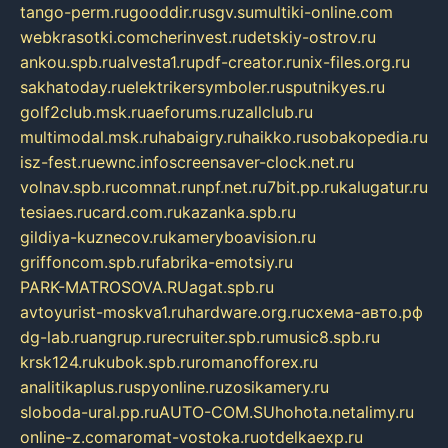
tango-perm.ru
gooddir.ru
sgv.su
multiki-online.com
webkrasotki.com
cherinvest.ru
detskiy-ostrov.ru
ankou.spb.ru
alvesta1.ru
pdf-creator.ru
nix-files.org.ru
sakhatoday.ru
elektrikersymboler.ru
sputnikyes.ru
golf2club.msk.ru
aeforums.ru
zallclub.ru
multimodal.msk.ru
habaigry.ru
haikko.ru
sobakopedia.ru
isz-fest.ru
ewnc.info
screensaver-clock.net.ru
volnav.spb.ru
comnat.ru
npf.net.ru
7bit.pp.ru
kalugatur.ru
tesiaes.ru
card.com.ru
kazanka.spb.ru
gildiya-kuznecov.ru
kameryboavision.ru
griffoncom.spb.ru
fabrika-emotsiy.ru
PARK-MATROSOVA.RU
agat.spb.ru
avtoyurist-moskva1.ru
hardware.org.ru
схема-авто.рф
dg-lab.ru
angrup.ru
recruiter.spb.ru
music8.spb.ru
krsk124.ru
kubok.spb.ru
romanofforex.ru
analitikaplus.ru
spyonline.ru
zosikamery.ru
sloboda-ural.pp.ru
AUTO-COM.SU
hohota.net
alimy.ru
online-z.com
aromat-vostoka.ru
otdelkaexp.ru