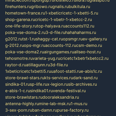
miraclecoon.ru
pongup.ru
hostel65.ru
liura.ru
glasspb.ru
firehunters.ru
gribowo.ru
gnalis.ru
bulkitula.ru
hometown-france.ru
1-xbeticricetc-1-xbetti-5.ru
shop-garena.ru
cricetc-1-xbetr-1-xbetcc-2.ru
one-life-story.ru
top-halyava.ru
accounts112.ru
poka-vse-doma-2.ru
3-d-file.ru
hahahaharms.ru
g2012.ru
tst-1.ru
shaggy-cat.ru
opsmgr.ru
ev-gallery.ru
g-2012.ru
ops-mgr.ru
accounts-112.ru
csm-demo.ru
poka-vse-doma2.ru
airgungames.ru
allseo-host.ru
tehosmotre.ru
varieta-yug.ru
cricetc1xbetr1xbetcc2.ru
raytor-d.ru
atillagunn.ru
3d-file.ru
1xbeticricetc1xbetti5.ru
uafoot-statti.ru
e-abis1c.ru
store-brawl-stars.ru
kts-services.ru
dark-sand.ru
sindika-01.ru
sp-life.ru
x-legion.ru
sib-archives.ru
e-abis-1-c.ru
sindika01.ru
venda-festival.ru
store-brawlstars.ru
dooraleksandria.ru
antenna-highly.ru
mine-lab-msk.ru
1-mus.ru
3-sex-porn.ru
ban-damn.ru
purse-factory.ru