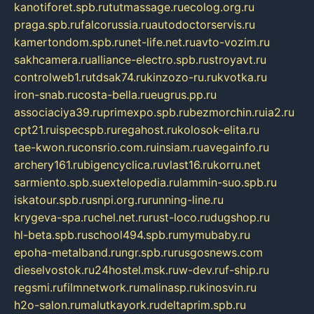
kanotiforet.spb.ru
tutmassage.ru
ecolog.org.ru
praga.spb.ru
falcorussia.ru
autodoctorservis.ru
kamertondom.spb.ru
net-life.net.ru
avto-vozim.ru
sakhcamera.ru
alliance-electro.spb.ru
stroyavt.ru
controlweb1.ru
tdsak74.ru
kinzozo-ru.ru
kvotka.ru
iron-snab.ru
costa-bella.ru
eugrus.pp.ru
associaciya39.ru
primexpo.spb.ru
bezmorchin.ru
ia2.ru
cpt21.ru
ispecspb.ru
regahost.ru
kolosok-elita.ru
tae-kwon.ru
consrio.com.ru
insiam.ru
avegainfo.ru
archery161.ru
bigencyclica.ru
vlast16.ru
korru.net
sarmiento.spb.su
extelopedia.ru
lammin-suo.spb.ru
iskatour.spb.ru
snpi.org.ru
running-line.ru
krygeva-spa.ru
chel.net.ru
rust-loco.ru
dugshop.ru
hl-beta.spb.ru
school494.spb.ru
mymubaby.ru
epoha-metalband.ru
ngr.spb.ru
rusgosnews.com
dieselvostok.ru
24hostel.msk.ru
w-dev.ru
f-ship.ru
regsmi.ru
filmnetwork.ru
malinasp.ru
kinosvin.ru
h2o-salon.ru
malutkayork.ru
deltaprim.spb.ru