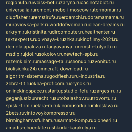
regionufa.ru
weiss-bet.ru
zaryna.ru
casinotablet.ru
universalia.ru
remont-mebeli-moscow.ru
termomur.ru
clubfisher.ru
remstirufa.ru
erdamchi.ru
doramamama.ru
muraviovka-park.ru
worldofwoman.ru
clean-dreams.ru
arkrym.ru
kristinita.ru
dircomputer.ru
healthenter.ru
textexperts.ru
pivnaya-kruzhka.ru
kinofilmy-2021.ru
demolalapaluza.ru
tanyavanya.ru
remstir-tolyatti.ru
msdip.ru
jdol.ru
sokolovr.ru
newtech-spb.ru
rezemkleim.ru
massage-tai.ru
seonub.ru
zvonitut.ru
biolisichka24.ru
mncraft-download.ru
algoritm-sistema.ru
godflesh.ru
ru-industria.ru
zebra-tlt.ru
okna-proficom.ru
erynok.ru
onlinekinospace.ru
startupstudio-fefu.ru
zarges-ru.ru
gegenjustizunrecht.ru
autobalashov.ru
utrovortu.ru
spiski-firm.ru
elara-m.ru
kinomusorka.ru
mkcslava.ru
2bets.ru
vintovoykompressor.ru
birminghamvsfulham.ru
sarmat-komp.ru
pioneeri.ru
amadis-chocolate.ru
shkurki-karakulya.ru