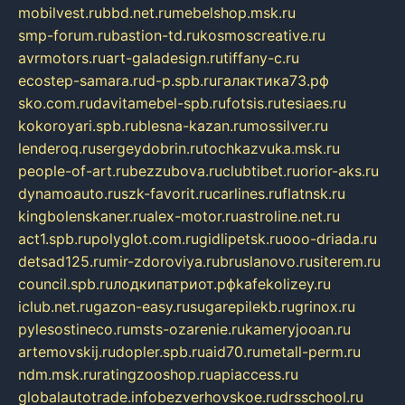
mobilvest.ru
bbd.net.ru
mebelshop.msk.ru
smp-forum.ru
bastion-td.ru
kosmoscreative.ru
avrmotors.ru
art-galadesign.ru
tiffany-c.ru
ecostep-samara.ru
d-p.spb.ru
галактика73.рф
sko.com.ru
davitamebel-spb.ru
fotsis.ru
tesiaes.ru
kokoroyari.spb.ru
blesna-kazan.ru
mossilver.ru
lenderoq.ru
sergeydobrin.ru
tochkazvuka.msk.ru
people-of-art.ru
bezzubova.ru
clubtibet.ru
orior-aks.ru
dynamoauto.ru
szk-favorit.ru
carlines.ru
flatnsk.ru
kingbolenskaner.ru
alex-motor.ru
astroline.net.ru
act1.spb.ru
polyglot.com.ru
gidlipetsk.ru
ooo-driada.ru
detsad125.ru
mir-zdoroviya.ru
bruslanovo.ru
siterem.ru
council.spb.ru
лодкипатриот.рф
kafekolizey.ru
iclub.net.ru
gazon-easy.ru
sugarepilekb.ru
grinox.ru
pylesostineco.ru
msts-ozarenie.ru
kameryjooan.ru
artemovskij.ru
dopler.spb.ru
aid70.ru
metall-perm.ru
ndm.msk.ru
ratingzooshop.ru
apiaccess.ru
globalautotrade.info
bezverhovskoe.ru
drsschool.ru