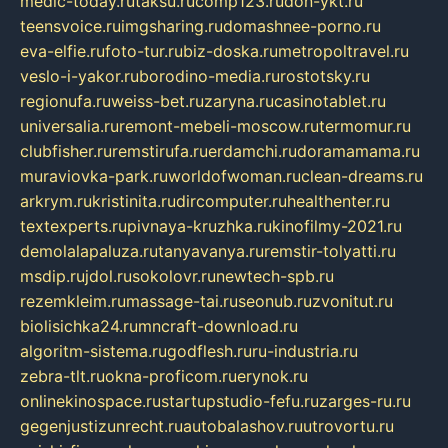
medic-today.ru
taksu.ru
comp123.ru
don-ykt.ru
teensvoice.ru
imgsharing.ru
domashnee-porno.ru
eva-elfie.ru
foto-tur.ru
biz-doska.ru
metropoltravel.ru
veslo-i-yakor.ru
borodino-media.ru
rostotsky.ru
regionufa.ru
weiss-bet.ru
zaryna.ru
casinotablet.ru
universalia.ru
remont-mebeli-moscow.ru
termomur.ru
clubfisher.ru
remstirufa.ru
erdamchi.ru
doramamama.ru
muraviovka-park.ru
worldofwoman.ru
clean-dreams.ru
arkrym.ru
kristinita.ru
dircomputer.ru
healthenter.ru
textexperts.ru
pivnaya-kruzhka.ru
kinofilmy-2021.ru
demolalapaluza.ru
tanyavanya.ru
remstir-tolyatti.ru
msdip.ru
jdol.ru
sokolovr.ru
newtech-spb.ru
rezemkleim.ru
massage-tai.ru
seonub.ru
zvonitut.ru
biolisichka24.ru
mncraft-download.ru
algoritm-sistema.ru
godflesh.ru
ru-industria.ru
zebra-tlt.ru
okna-proficom.ru
erynok.ru
onlinekinospace.ru
startupstudio-fefu.ru
zarges-ru.ru
gegenjustizunrecht.ru
autobalashov.ru
utrovortu.ru