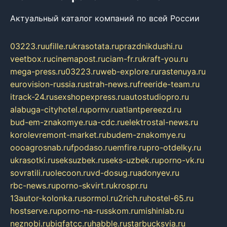
Актуальный каталог компаний по всей России
03223.ru
ufille.ru
krasotata.ru
prazdnikdushi.ru
veetbox.ru
cinemapost.ru
ciam-fr.ru
kraft-you.ru
mega-press.ru
03223.ru
web-explore.ru
rastenuya.ru
eurovision-russia.ru
strah-news.ru
freeride-team.ru
itrack-24.ru
sexshopexpress.ru
autostudiopro.ru
alabuga-cityhotel.ru
pornv.ru
atlantpereezd.ru
bud-em-znakomye.ru
a-cdc.ru
elektrostal-news.ru
korolevremont-market.ru
budem-znakomye.ru
oooagrosnab.ru
fpodaso.ru
emfire.ru
pro-otdelky.ru
ukrasotki.ru
seksuzbek.ru
seks-uzbek.ru
porno-vk.ru
sovratili.ru
olecoon.ru
vd-dosug.ru
adonyev.ru
rbc-news.ru
porno-skvirt.ru
krospr.ru
13autor-kolonka.ru
sormol.ru
2rich.ru
hostel-65.ru
hostserve.ru
porno-na-russkom.ru
mishinlab.ru
neznobi.ru
bigfatcc.ru
habble.ru
starbucksvia.ru