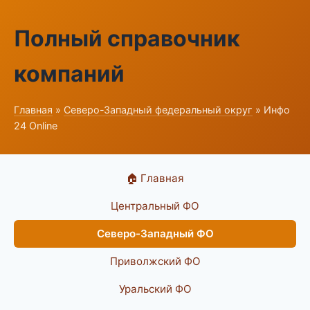
Полный справочник
компаний
Главная
»
Северо-Западный федеральный округ
» Инфо
24 Online
🏠 Главная
Центральный ФО
Северо-Западный ФО
Приволжский ФО
Уральский ФО