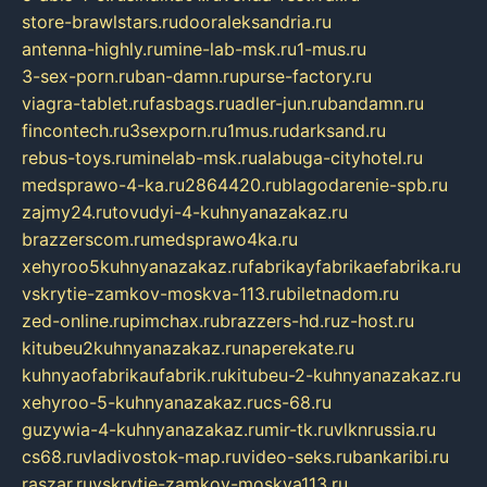
store-brawlstars.ru
dooraleksandria.ru
antenna-highly.ru
mine-lab-msk.ru
1-mus.ru
3-sex-porn.ru
ban-damn.ru
purse-factory.ru
viagra-tablet.ru
fasbags.ru
adler-jun.ru
bandamn.ru
fincontech.ru
3sexporn.ru
1mus.ru
darksand.ru
rebus-toys.ru
minelab-msk.ru
alabuga-cityhotel.ru
medsprawo-4-ka.ru
2864420.ru
blagodarenie-spb.ru
zajmy24.ru
tovudyi-4-kuhnyanazakaz.ru
brazzerscom.ru
medsprawo4ka.ru
xehyroo5kuhnyanazakaz.ru
fabrikayfabrikaefabrika.ru
vskrytie-zamkov-moskva-113.ru
biletnadom.ru
zed-online.ru
pimchax.ru
brazzers-hd.ru
z-host.ru
kitubeu2kuhnyanazakaz.ru
naperekate.ru
kuhnyaofabrikaufabrik.ru
kitubeu-2-kuhnyanazakaz.ru
xehyroo-5-kuhnyanazakaz.ru
cs-68.ru
guzywia-4-kuhnyanazakaz.ru
mir-tk.ru
vlknrussia.ru
cs68.ru
vladivostok-map.ru
video-seks.ru
bankaribi.ru
raszar.ru
vskrytie-zamkov-moskva113.ru