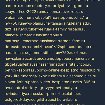
naruto-x.ru
pursefactory.ru
tor-lyubov-i-grom.ru
spayderhed-2022.ru
movieone.ru
evro-dez.ru
webamator.ru
ma-absolut1.ru
avtopomosch27.ru
nv-750.ru
news-plain.ru
nertansaga.ru
delanalad.ru
dizfiles.ru
youtubefree.ru
aria-family.ru
roadli.ru
planeta-samara.ru
mysmartbuy.ru
matrasy-kemerovo.ru
ashanet.ru
trade-farm.ru
dotcustoms.ru
domizbrusa9x12spb.ru
autodamp.ru
narasimha.ru
djcommodities.ru
nv750.ru
x-ton.ru
newsplain.ru
cardvoice.ru
modopaper.ru
manunae.ru
gbget.ru
alfeihavsalnassr.ru
madoma.ru
tajuncos.ru
petrovkasports.ru
porno-online-besplatno.ru
splclub.ru
york-life.ru
doroga-expo.ru
ribery.ru
cleanmedicine.ru
slovar-ivrit.ru
porno-video-besplatno.ru
seks-365.ru
ovucontrol.ru
sloty-igrovyye-avtomaty.ru
ru-industriya.ru
russkoe-porno-besplatno.ru
belgorod-day.ru
digilith.ru
pichkurovlab.ru