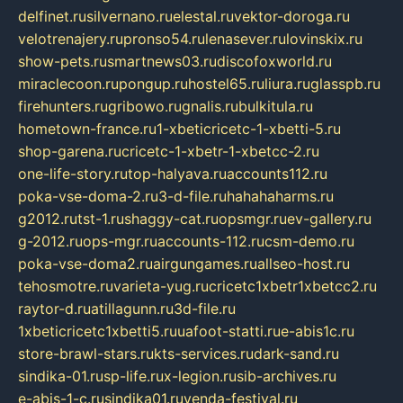
delfinet.ru
silvernano.ru
elestal.ru
vektor-doroga.ru
velotrenajery.ru
pronso54.ru
lenasever.ru
lovinskix.ru
show-pets.ru
smartnews03.ru
discofoxworld.ru
miraclecoon.ru
pongup.ru
hostel65.ru
liura.ru
glasspb.ru
firehunters.ru
gribowo.ru
gnalis.ru
bulkitula.ru
hometown-france.ru
1-xbeticricetc-1-xbetti-5.ru
shop-garena.ru
cricetc-1-xbetr-1-xbetcc-2.ru
one-life-story.ru
top-halyava.ru
accounts112.ru
poka-vse-doma-2.ru
3-d-file.ru
hahahaharms.ru
g2012.ru
tst-1.ru
shaggy-cat.ru
opsmgr.ru
ev-gallery.ru
g-2012.ru
ops-mgr.ru
accounts-112.ru
csm-demo.ru
poka-vse-doma2.ru
airgungames.ru
allseo-host.ru
tehosmotre.ru
varieta-yug.ru
cricetc1xbetr1xbetcc2.ru
raytor-d.ru
atillagunn.ru
3d-file.ru
1xbeticricetc1xbetti5.ru
uafoot-statti.ru
e-abis1c.ru
store-brawl-stars.ru
kts-services.ru
dark-sand.ru
sindika-01.ru
sp-life.ru
x-legion.ru
sib-archives.ru
e-abis-1-c.ru
sindika01.ru
venda-festival.ru