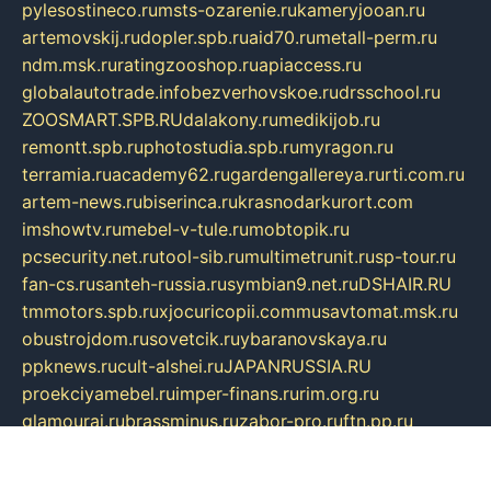
pylesostineco.ru
msts-ozarenie.ru
kameryjooan.ru
artemovskij.ru
dopler.spb.ru
aid70.ru
metall-perm.ru
ndm.msk.ru
ratingzooshop.ru
apiaccess.ru
globalautotrade.info
bezverhovskoe.ru
drsschool.ru
ZOOSMART.SPB.RU
dalakony.ru
medikijob.ru
remontt.spb.ru
photostudia.spb.ru
myragon.ru
terramia.ru
academy62.ru
gardengallereya.ru
rti.com.ru
artem-news.ru
biserinca.ru
krasnodarkurort.com
imshowtv.ru
mebel-v-tule.ru
mobtopik.ru
pcsecurity.net.ru
tool-sib.ru
multimetrunit.ru
sp-tour.ru
fan-cs.ru
santeh-russia.ru
symbian9.net.ru
DSHAIR.RU
tmmotors.spb.ru
xjocuricopii.com
musavtomat.msk.ru
obustrojdom.ru
sovetcik.ru
ybaranovskaya.ru
ppknews.ru
cult-alshei.ru
JAPANRUSSIA.RU
proekciyamebel.ru
imper-finans.ru
rim.org.ru
glamourai.ru
brassminus.ru
zabor-pro.ru
ftn.pp.ru
dorogoe58.ru
laimengpacker.ru
kuzova-zapchasti.ru
sageerp.ru
taxodrom.ru
dsrazvitie.ru
hardcity.net.ru