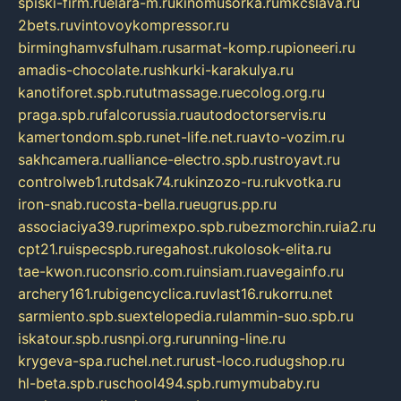
spiski-firm.ru
elara-m.ru
kinomusorka.ru
mkcslava.ru
2bets.ru
vintovoykompressor.ru
birminghamvsfulham.ru
sarmat-komp.ru
pioneeri.ru
amadis-chocolate.ru
shkurki-karakulya.ru
kanotiforet.spb.ru
tutmassage.ru
ecolog.org.ru
praga.spb.ru
falcorussia.ru
autodoctorservis.ru
kamertondom.spb.ru
net-life.net.ru
avto-vozim.ru
sakhcamera.ru
alliance-electro.spb.ru
stroyavt.ru
controlweb1.ru
tdsak74.ru
kinzozo-ru.ru
kvotka.ru
iron-snab.ru
costa-bella.ru
eugrus.pp.ru
associaciya39.ru
primexpo.spb.ru
bezmorchin.ru
ia2.ru
cpt21.ru
ispecspb.ru
regahost.ru
kolosok-elita.ru
tae-kwon.ru
consrio.com.ru
insiam.ru
avegainfo.ru
archery161.ru
bigencyclica.ru
vlast16.ru
korru.net
sarmiento.spb.su
extelopedia.ru
lammin-suo.spb.ru
iskatour.spb.ru
snpi.org.ru
running-line.ru
krygeva-spa.ru
chel.net.ru
rust-loco.ru
dugshop.ru
hl-beta.spb.ru
school494.spb.ru
mymubaby.ru