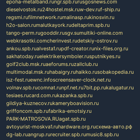
epoha-metalband.ru
ngr.spb.ru
rusgosnews.com
dieselvostok.ru
24hostel.msk.ru
w-dev.ru
f-ship.ru
regsmi.ru
filmnetwork.ru
malinasp.ru
kinosvin.ru
h2o-salon.ru
malutkayork.ru
deltaprim.spb.ru
tango-perm.ru
gooddir.ru
sgv.su
multiki-online.com
webkrasotki.com
cherinvest.ru
detskiy-ostrov.ru
ankou.spb.ru
alvesta1.ru
pdf-creator.ru
nix-files.org.ru
sakhatoday.ru
elektrikersymboler.ru
sputnikyes.ru
golf2club.msk.ru
aeforums.ru
zallclub.ru
multimodal.msk.ru
habaigry.ru
haikko.ru
sobakopedia.ru
isz-fest.ru
ewnc.info
screensaver-clock.net.ru
volnav.spb.ru
comnat.ru
npf.net.ru
7bit.pp.ru
kalugatur.ru
tesiaes.ru
card.com.ru
kazanka.spb.ru
gildiya-kuznecov.ru
kameryboavision.ru
griffoncom.spb.ru
fabrika-emotsiy.ru
PARK-MATROSOVA.RU
agat.spb.ru
avtoyurist-moskva1.ru
hardware.org.ru
схема-авто.рф
dg-lab.ru
angrup.ru
recruiter.spb.ru
music8.spb.ru