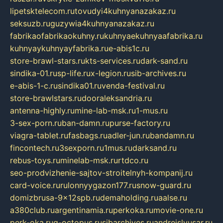
lipetsktelecom.ru
tovudyi4kuhnyanazakaz.ru
seksuzb.ru
guzywia4kuhnyanazakaz.ru
fabrikaofabrikaokuhny.ru
kuhnyaekuhnyaafabrika.ru
kuhnyaykuhnyayfabrika.ru
e-abis1c.ru
store-brawl-stars.ru
kts-services.ru
dark-sand.ru
sindika-01.ru
sp-life.ru
x-legion.ru
sib-archives.ru
e-abis-1-c.ru
sindika01.ru
venda-festival.ru
store-brawlstars.ru
dooraleksandria.ru
antenna-highly.ru
mine-lab-msk.ru
1-mus.ru
3-sex-porn.ru
ban-damn.ru
purse-factory.ru
viagra-tablet.ru
fasbags.ru
adler-jun.ru
bandamn.ru
fincontech.ru
3sexporn.ru
1mus.ru
darksand.ru
rebus-toys.ru
minelab-msk.ru
rtdco.ru
seo-prodvizhenie-sajtov-stroitelnyh-kompanij.ru
card-voice.ru
rulonnyygazon177.ru
snow-guard.ru
domizbrusa-9x12spb.ru
demaholding.ru
aalse.ru
a380club.ru
argentinamia.ru
perkoka.ru
movie-one.ru
perk-oka.ru
g-octopus.ru
sibarchives.ru
andreislyusar.ru