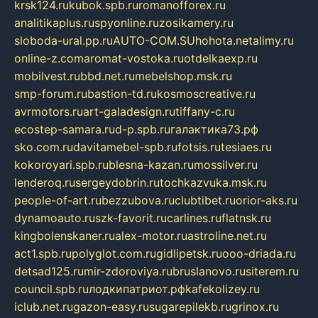
krsk124.ru
kubok.spb.ru
romanofforex.ru
analitikaplus.ru
spyonline.ru
zosikamery.ru
sloboda-ural.pp.ru
AUTO-COM.SU
hohota.net
alimy.ru
online-z.com
aromat-vostoka.ru
otdelkaexp.ru
mobilvest.ru
bbd.net.ru
mebelshop.msk.ru
smp-forum.ru
bastion-td.ru
kosmoscreative.ru
avrmotors.ru
art-galadesign.ru
tiffany-c.ru
ecostep-samara.ru
d-p.spb.ru
галактика73.рф
sko.com.ru
davitamebel-spb.ru
fotsis.ru
tesiaes.ru
kokoroyari.spb.ru
blesna-kazan.ru
mossilver.ru
lenderoq.ru
sergeydobrin.ru
tochkazvuka.msk.ru
people-of-art.ru
bezzubova.ru
clubtibet.ru
orior-aks.ru
dynamoauto.ru
szk-favorit.ru
carlines.ru
flatnsk.ru
kingbolenskaner.ru
alex-motor.ru
astroline.net.ru
act1.spb.ru
polyglot.com.ru
gidlipetsk.ru
ooo-driada.ru
detsad125.ru
mir-zdoroviya.ru
bruslanovo.ru
siterem.ru
council.spb.ru
лодкипатриот.рф
kafekolizey.ru
iclub.net.ru
gazon-easy.ru
sugarepilekb.ru
grinox.ru