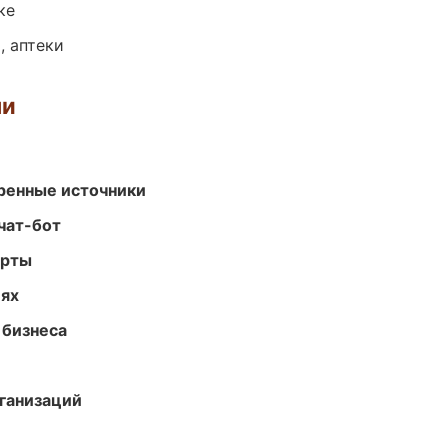
ке
, аптеки
ми
еренные источники
чат-бот
арты
иях
 бизнеса
ганизаций