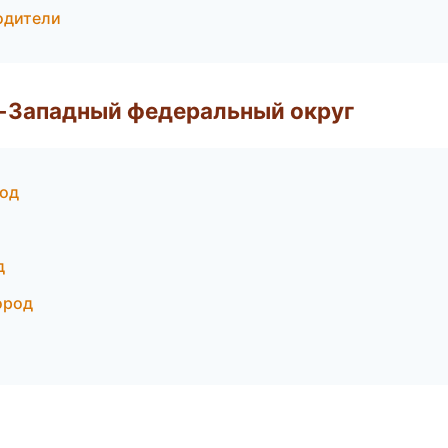
водители
о-Западный федеральный округ
род
д
ород