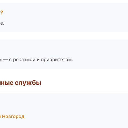
е?
е.
м — с рекламой и приоритетом.
чные службы
й Новгород