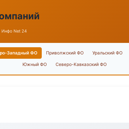
компаний
 Инфо Net 24
ро-Западный ФО
Приволжский ФО
Уральский ФО
Южный ФО
Северо-Кавказский ФО