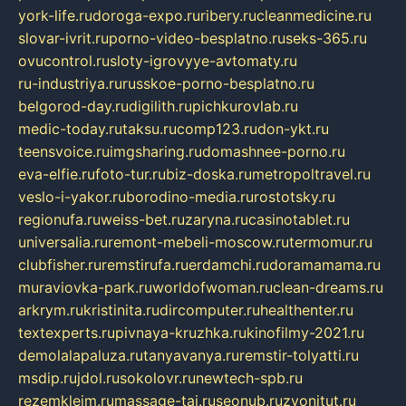
york-life.ru
doroga-expo.ru
ribery.ru
cleanmedicine.ru
slovar-ivrit.ru
porno-video-besplatno.ru
seks-365.ru
ovucontrol.ru
sloty-igrovyye-avtomaty.ru
ru-industriya.ru
russkoe-porno-besplatno.ru
belgorod-day.ru
digilith.ru
pichkurovlab.ru
medic-today.ru
taksu.ru
comp123.ru
don-ykt.ru
teensvoice.ru
imgsharing.ru
domashnee-porno.ru
eva-elfie.ru
foto-tur.ru
biz-doska.ru
metropoltravel.ru
veslo-i-yakor.ru
borodino-media.ru
rostotsky.ru
regionufa.ru
weiss-bet.ru
zaryna.ru
casinotablet.ru
universalia.ru
remont-mebeli-moscow.ru
termomur.ru
clubfisher.ru
remstirufa.ru
erdamchi.ru
doramamama.ru
muraviovka-park.ru
worldofwoman.ru
clean-dreams.ru
arkrym.ru
kristinita.ru
dircomputer.ru
healthenter.ru
textexperts.ru
pivnaya-kruzhka.ru
kinofilmy-2021.ru
demolalapaluza.ru
tanyavanya.ru
remstir-tolyatti.ru
msdip.ru
jdol.ru
sokolovr.ru
newtech-spb.ru
rezemkleim.ru
massage-tai.ru
seonub.ru
zvonitut.ru