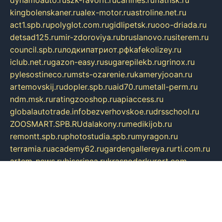
kingbolenskaner.ru
alex-motor.ru
astroline.net.ru
act1.spb.ru
polyglot.com.ru
gidlipetsk.ru
ooo-driada.ru
detsad125.ru
mir-zdoroviya.ru
bruslanovo.ru
siterem.ru
council.spb.ru
лодкипатриот.рф
kafekolizey.ru
iclub.net.ru
gazon-easy.ru
sugarepilekb.ru
grinox.ru
pylesostineco.ru
msts-ozarenie.ru
kameryjooan.ru
artemovskij.ru
dopler.spb.ru
aid70.ru
metall-perm.ru
ndm.msk.ru
ratingzooshop.ru
apiaccess.ru
globalautotrade.info
bezverhovskoe.ru
drsschool.ru
ZOOSMART.SPB.RU
dalakony.ru
medikijob.ru
remontt.spb.ru
photostudia.spb.ru
myragon.ru
terramia.ru
academy62.ru
gardengallereya.ru
rti.com.ru
artem-news.ru
biserinca.ru
krasnodarkurort.com
imshowtv.ru
mebel-v-tule.ru
mobtopik.ru
pcsecurity.net.ru
tool-sib.ru
multimetrunit.ru
sp-tour.ru
fan-cs.ru
santeh-russia.ru
symbian9.net.ru
DSHAIR.RU
tmmotors.spb.ru
xjocuricopii.com
musavtomat.msk.ru