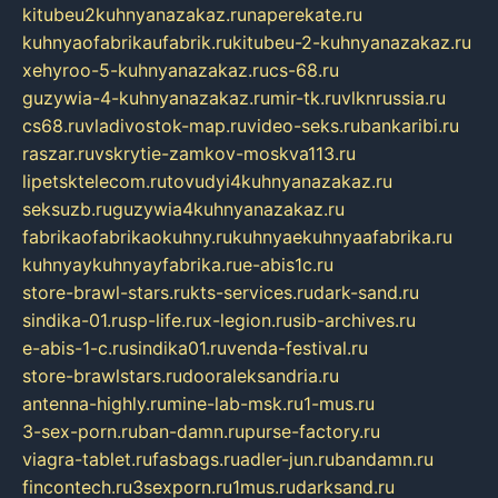
kitubeu2kuhnyanazakaz.ru
naperekate.ru
kuhnyaofabrikaufabrik.ru
kitubeu-2-kuhnyanazakaz.ru
xehyroo-5-kuhnyanazakaz.ru
cs-68.ru
guzywia-4-kuhnyanazakaz.ru
mir-tk.ru
vlknrussia.ru
cs68.ru
vladivostok-map.ru
video-seks.ru
bankaribi.ru
raszar.ru
vskrytie-zamkov-moskva113.ru
lipetsktelecom.ru
tovudyi4kuhnyanazakaz.ru
seksuzb.ru
guzywia4kuhnyanazakaz.ru
fabrikaofabrikaokuhny.ru
kuhnyaekuhnyaafabrika.ru
kuhnyaykuhnyayfabrika.ru
e-abis1c.ru
store-brawl-stars.ru
kts-services.ru
dark-sand.ru
sindika-01.ru
sp-life.ru
x-legion.ru
sib-archives.ru
e-abis-1-c.ru
sindika01.ru
venda-festival.ru
store-brawlstars.ru
dooraleksandria.ru
antenna-highly.ru
mine-lab-msk.ru
1-mus.ru
3-sex-porn.ru
ban-damn.ru
purse-factory.ru
viagra-tablet.ru
fasbags.ru
adler-jun.ru
bandamn.ru
fincontech.ru
3sexporn.ru
1mus.ru
darksand.ru