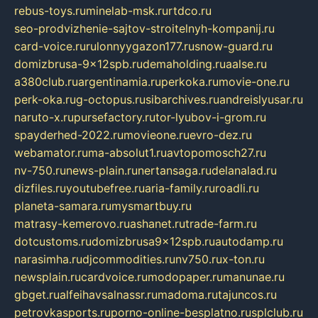
rebus-toys.ru
minelab-msk.ru
rtdco.ru
seo-prodvizhenie-sajtov-stroitelnyh-kompanij.ru
card-voice.ru
rulonnyygazon177.ru
snow-guard.ru
domizbrusa-9x12spb.ru
demaholding.ru
aalse.ru
a380club.ru
argentinamia.ru
perkoka.ru
movie-one.ru
perk-oka.ru
g-octopus.ru
sibarchives.ru
andreislyusar.ru
naruto-x.ru
pursefactory.ru
tor-lyubov-i-grom.ru
spayderhed-2022.ru
movieone.ru
evro-dez.ru
webamator.ru
ma-absolut1.ru
avtopomosch27.ru
nv-750.ru
news-plain.ru
nertansaga.ru
delanalad.ru
dizfiles.ru
youtubefree.ru
aria-family.ru
roadli.ru
planeta-samara.ru
mysmartbuy.ru
matrasy-kemerovo.ru
ashanet.ru
trade-farm.ru
dotcustoms.ru
domizbrusa9x12spb.ru
autodamp.ru
narasimha.ru
djcommodities.ru
nv750.ru
x-ton.ru
newsplain.ru
cardvoice.ru
modopaper.ru
manunae.ru
gbget.ru
alfeihavsalnassr.ru
madoma.ru
tajuncos.ru
petrovkasports.ru
porno-online-besplatno.ru
splclub.ru