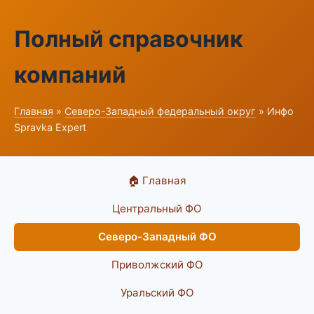
Полный справочник
компаний
Главная
»
Северо-Западный федеральный округ
» Инфо
Spravka Expert
🏠 Главная
Центральный ФО
Северо-Западный ФО
Приволжский ФО
Уральский ФО