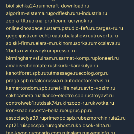
biolisichka24.ru
mncraft-download.ru
algoritm-sistema.ru
godflesh.ru
ru-industria.ru
zebra-tlt.ru
okna-proficom.ru
erynok.ru
onlinekinospace.ru
startupstudio-fefu.ru
zarges-ru.ru
gegenjustizunrecht.ru
autobalashov.ru
utrovortu.ru
spiski-firm.ru
elara-m.ru
kinomusorka.ru
mkcslava.ru
2bets.ru
vintovoykompressor.ru
birminghamvsfulham.ru
sarmat-komp.ru
pioneeri.ru
amadis-chocolate.ru
shkurki-karakulya.ru
kanotiforet.spb.ru
tutmassage.ru
ecolog.org.ru
praga.spb.ru
falcorussia.ru
autodoctorservis.ru
kamertondom.spb.ru
net-life.net.ru
avto-vozim.ru
sakhcamera.ru
alliance-electro.spb.ru
stroyavt.ru
controlweb1.ru
tdsak74.ru
kinzozo-ru.ru
kvotka.ru
iron-snab.ru
costa-bella.ru
eugrus.pp.ru
associaciya39.ru
primexpo.spb.ru
bezmorchin.ru
ia2.ru
cpt21.ru
ispecspb.ru
regahost.ru
kolosok-elita.ru
tae-kwon.ru
consrio.com.ru
insiam.ru
avegainfo.ru