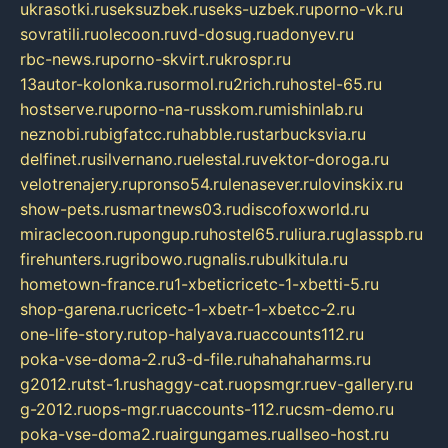
ukrasotki.ru
seksuzbek.ru
seks-uzbek.ru
porno-vk.ru
sovratili.ru
olecoon.ru
vd-dosug.ru
adonyev.ru
rbc-news.ru
porno-skvirt.ru
krospr.ru
13autor-kolonka.ru
sormol.ru
2rich.ru
hostel-65.ru
hostserve.ru
porno-na-russkom.ru
mishinlab.ru
neznobi.ru
bigfatcc.ru
habble.ru
starbucksvia.ru
delfinet.ru
silvernano.ru
elestal.ru
vektor-doroga.ru
velotrenajery.ru
pronso54.ru
lenasever.ru
lovinskix.ru
show-pets.ru
smartnews03.ru
discofoxworld.ru
miraclecoon.ru
pongup.ru
hostel65.ru
liura.ru
glasspb.ru
firehunters.ru
gribowo.ru
gnalis.ru
bulkitula.ru
hometown-france.ru
1-xbeticricetc-1-xbetti-5.ru
shop-garena.ru
cricetc-1-xbetr-1-xbetcc-2.ru
one-life-story.ru
top-halyava.ru
accounts112.ru
poka-vse-doma-2.ru
3-d-file.ru
hahahaharms.ru
g2012.ru
tst-1.ru
shaggy-cat.ru
opsmgr.ru
ev-gallery.ru
g-2012.ru
ops-mgr.ru
accounts-112.ru
csm-demo.ru
poka-vse-doma2.ru
airgungames.ru
allseo-host.ru