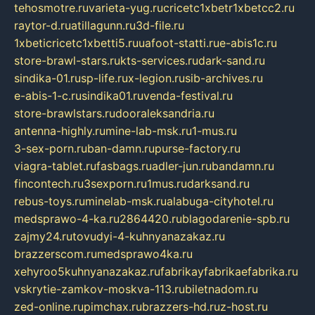
tehosmotre.ru
varieta-yug.ru
cricetc1xbetr1xbetcc2.ru
raytor-d.ru
atillagunn.ru
3d-file.ru
1xbeticricetc1xbetti5.ru
uafoot-statti.ru
e-abis1c.ru
store-brawl-stars.ru
kts-services.ru
dark-sand.ru
sindika-01.ru
sp-life.ru
x-legion.ru
sib-archives.ru
e-abis-1-c.ru
sindika01.ru
venda-festival.ru
store-brawlstars.ru
dooraleksandria.ru
antenna-highly.ru
mine-lab-msk.ru
1-mus.ru
3-sex-porn.ru
ban-damn.ru
purse-factory.ru
viagra-tablet.ru
fasbags.ru
adler-jun.ru
bandamn.ru
fincontech.ru
3sexporn.ru
1mus.ru
darksand.ru
rebus-toys.ru
minelab-msk.ru
alabuga-cityhotel.ru
medsprawo-4-ka.ru
2864420.ru
blagodarenie-spb.ru
zajmy24.ru
tovudyi-4-kuhnyanazakaz.ru
brazzerscom.ru
medsprawo4ka.ru
xehyroo5kuhnyanazakaz.ru
fabrikayfabrikaefabrika.ru
vskrytie-zamkov-moskva-113.ru
biletnadom.ru
zed-online.ru
pimchax.ru
brazzers-hd.ru
z-host.ru