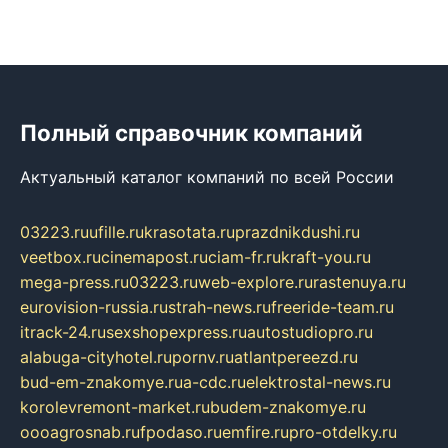
Полный справочник компаний
Актуальный каталог компаний по всей России
03223.ru
ufille.ru
krasotata.ru
prazdnikdushi.ru
veetbox.ru
cinemapost.ru
ciam-fr.ru
kraft-you.ru
mega-press.ru
03223.ru
web-explore.ru
rastenuya.ru
eurovision-russia.ru
strah-news.ru
freeride-team.ru
itrack-24.ru
sexshopexpress.ru
autostudiopro.ru
alabuga-cityhotel.ru
pornv.ru
atlantpereezd.ru
bud-em-znakomye.ru
a-cdc.ru
elektrostal-news.ru
korolevremont-market.ru
budem-znakomye.ru
oooagrosnab.ru
fpodaso.ru
emfire.ru
pro-otdelky.ru