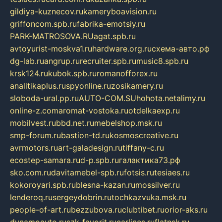
gildiya-kuznecov.ru
kameryboavision.ru
griffoncom.spb.ru
fabrika-emotsiy.ru
PARK-MATROSOVA.RU
agat.spb.ru
avtoyurist-moskva1.ru
hardware.org.ru
схема-авто.рф
dg-lab.ru
angrup.ru
recruiter.spb.ru
music8.spb.ru
krsk124.ru
kubok.spb.ru
romanofforex.ru
analitikaplus.ru
spyonline.ru
zosikamery.ru
sloboda-ural.pp.ru
AUTO-COM.SU
hohota.net
alimy.ru
online-z.com
aromat-vostoka.ru
otdelkaexp.ru
mobilvest.ru
bbd.net.ru
mebelshop.msk.ru
smp-forum.ru
bastion-td.ru
kosmoscreative.ru
avrmotors.ru
art-galadesign.ru
tiffany-c.ru
ecostep-samara.ru
d-p.spb.ru
галактика73.рф
sko.com.ru
davitamebel-spb.ru
fotsis.ru
tesiaes.ru
kokoroyari.spb.ru
blesna-kazan.ru
mossilver.ru
lenderoq.ru
sergeydobrin.ru
tochkazvuka.msk.ru
people-of-art.ru
bezzubova.ru
clubtibet.ru
orior-aks.ru
dynamoauto.ru
szk-favorit.ru
carlines.ru
flatnsk.ru