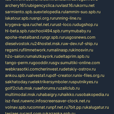
archery161.ru
bigencyclica.ru
vlast16.ru
korru.net
sarmiento.spb.su
extelopedia.ru
lammin-suo.spb.ru
iskatour.spb.ru
snpi.org.ru
running-line.ru
krygeva-spa.ru
chel.net.ru
rust-loco.ru
dugshop.ru
hl-beta.spb.ru
school494.spb.ru
mymubaby.ru
epoha-metalband.ru
ngr.spb.ru
rusgosnews.com
dieselvostok.ru
24hostel.msk.ru
w-dev.ru
f-ship.ru
regsmi.ru
filmnetwork.ru
malinasp.ru
kinosvin.ru
h2o-salon.ru
malutkayork.ru
deltaprim.spb.ru
tango-perm.ru
gooddir.ru
sgv.su
multiki-online.com
webkrasotki.com
cherinvest.ru
detskiy-ostrov.ru
ankou.spb.ru
alvesta1.ru
pdf-creator.ru
nix-files.org.ru
sakhatoday.ru
elektrikersymboler.ru
sputnikyes.ru
golf2club.msk.ru
aeforums.ru
zallclub.ru
multimodal.msk.ru
habaigry.ru
haikko.ru
sobakopedia.ru
isz-fest.ru
ewnc.info
screensaver-clock.net.ru
volnav.spb.ru
comnat.ru
npf.net.ru
7bit.pp.ru
kalugatur.ru
tesiaes.ru
card.com.ru
kazanka.spb.ru