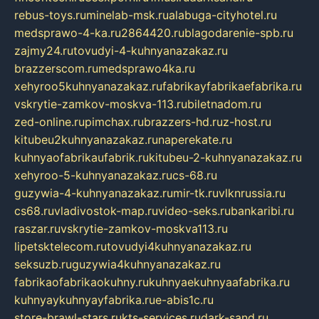
rebus-toys.ru
minelab-msk.ru
alabuga-cityhotel.ru
medsprawo-4-ka.ru
2864420.ru
blagodarenie-spb.ru
zajmy24.ru
tovudyi-4-kuhnyanazakaz.ru
brazzerscom.ru
medsprawo4ka.ru
xehyroo5kuhnyanazakaz.ru
fabrikayfabrikaefabrika.ru
vskrytie-zamkov-moskva-113.ru
biletnadom.ru
zed-online.ru
pimchax.ru
brazzers-hd.ru
z-host.ru
kitubeu2kuhnyanazakaz.ru
naperekate.ru
kuhnyaofabrikaufabrik.ru
kitubeu-2-kuhnyanazakaz.ru
xehyroo-5-kuhnyanazakaz.ru
cs-68.ru
guzywia-4-kuhnyanazakaz.ru
mir-tk.ru
vlknrussia.ru
cs68.ru
vladivostok-map.ru
video-seks.ru
bankaribi.ru
raszar.ru
vskrytie-zamkov-moskva113.ru
lipetsktelecom.ru
tovudyi4kuhnyanazakaz.ru
seksuzb.ru
guzywia4kuhnyanazakaz.ru
fabrikaofabrikaokuhny.ru
kuhnyaekuhnyaafabrika.ru
kuhnyaykuhnyayfabrika.ru
e-abis1c.ru
store-brawl-stars.ru
kts-services.ru
dark-sand.ru