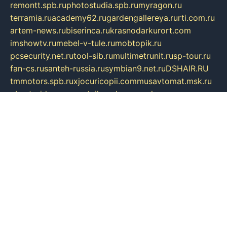
remontt.spb.ru
photostudia.spb.ru
myragon.ru
terramia.ru
academy62.ru
gardengallereya.ru
rti.com.ru
artem-news.ru
biserinca.ru
krasnodarkurort.com
imshowtv.ru
mebel-v-tule.ru
mobtopik.ru
pcsecurity.net.ru
tool-sib.ru
multimetrunit.ru
sp-tour.ru
fan-cs.ru
santeh-russia.ru
symbian9.net.ru
DSHAIR.RU
tmmotors.spb.ru
xjocuricopii.com
musavtomat.msk.ru
obustrojdom.ru
sovetcik.ru
ybaranovskaya.ru
ppknews.ru
cult-alshei.ru
JAPANRUSSIA.RU
proekciyamebel.ru
imper-finans.ru
rim.org.ru
glamourai.ru
brassminus.ru
zabor-pro.ru
ftn.pp.ru
dorogoe58.ru
laimengpacker.ru
kuzova-zapchasti.ru
sageerp.ru
taxodrom.ru
dsrazvitie.ru
hardcity.net.ru
ratinghomegames.ru
topservice25.ru
gubernyan.ru
gtglasslined.ru
ii4.ru
tssport.spb.ru
andorra24.com
blackwallstreet.ru
oboimos.ru
optim-doors.com.ru
ikuch.ru
nycr.org.ru
npa21.ru
vremya-ch.spb.ru
desert000.ru
ivtorgi.ru
ifiori.ru
catalog-statei.ru