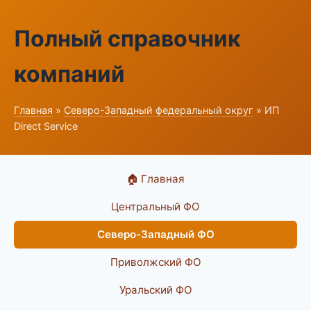
Полный справочник
компаний
Главная
»
Северо-Западный федеральный округ
» ИП
Direct Service
🏠 Главная
Центральный ФО
Северо-Западный ФО
Приволжский ФО
Уральский ФО