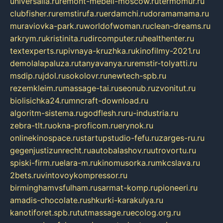
universalia.ru
remont-mebeli-moscow.ru
termomur.ru
clubfisher.ru
remstirufa.ru
erdamchi.ru
doramamama.ru
muraviovka-park.ru
worldofwoman.ru
clean-dreams.ru
arkrym.ru
kristinita.ru
dircomputer.ru
healthenter.ru
textexperts.ru
pivnaya-kruzhka.ru
kinofilmy-2021.ru
demolalapaluza.ru
tanyavanya.ru
remstir-tolyatti.ru
msdip.ru
jdol.ru
sokolovr.ru
newtech-spb.ru
rezemkleim.ru
massage-tai.ru
seonub.ru
zvonitut.ru
biolisichka24.ru
mncraft-download.ru
algoritm-sistema.ru
godflesh.ru
ru-industria.ru
zebra-tlt.ru
okna-proficom.ru
erynok.ru
onlinekinospace.ru
startupstudio-fefu.ru
zarges-ru.ru
gegenjustizunrecht.ru
autobalashov.ru
utrovortu.ru
spiski-firm.ru
elara-m.ru
kinomusorka.ru
mkcslava.ru
2bets.ru
vintovoykompressor.ru
birminghamvsfulham.ru
sarmat-komp.ru
pioneeri.ru
amadis-chocolate.ru
shkurki-karakulya.ru
kanotiforet.spb.ru
tutmassage.ru
ecolog.org.ru