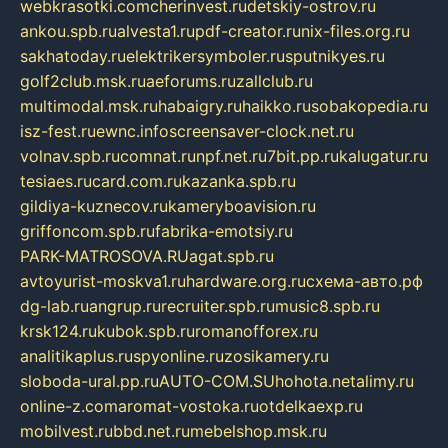
webkrasotki.com
cherinvest.ru
detskiy-ostrov.ru
ankou.spb.ru
alvesta1.ru
pdf-creator.ru
nix-files.org.ru
sakhatoday.ru
elektrikersymboler.ru
sputnikyes.ru
golf2club.msk.ru
aeforums.ru
zallclub.ru
multimodal.msk.ru
habaigry.ru
haikko.ru
sobakopedia.ru
isz-fest.ru
ewnc.info
screensaver-clock.net.ru
volnav.spb.ru
comnat.ru
npf.net.ru
7bit.pp.ru
kalugatur.ru
tesiaes.ru
card.com.ru
kazanka.spb.ru
gildiya-kuznecov.ru
kameryboavision.ru
griffoncom.spb.ru
fabrika-emotsiy.ru
PARK-MATROSOVA.RU
agat.spb.ru
avtoyurist-moskva1.ru
hardware.org.ru
схема-авто.рф
dg-lab.ru
angrup.ru
recruiter.spb.ru
music8.spb.ru
krsk124.ru
kubok.spb.ru
romanofforex.ru
analitikaplus.ru
spyonline.ru
zosikamery.ru
sloboda-ural.pp.ru
AUTO-COM.SU
hohota.net
alimy.ru
online-z.com
aromat-vostoka.ru
otdelkaexp.ru
mobilvest.ru
bbd.net.ru
mebelshop.msk.ru