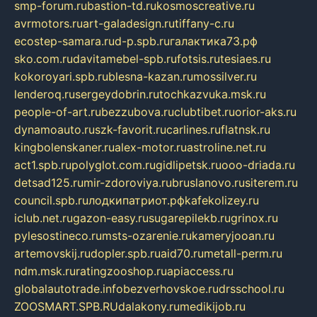
smp-forum.ru
bastion-td.ru
kosmoscreative.ru
avrmotors.ru
art-galadesign.ru
tiffany-c.ru
ecostep-samara.ru
d-p.spb.ru
галактика73.рф
sko.com.ru
davitamebel-spb.ru
fotsis.ru
tesiaes.ru
kokoroyari.spb.ru
blesna-kazan.ru
mossilver.ru
lenderoq.ru
sergeydobrin.ru
tochkazvuka.msk.ru
people-of-art.ru
bezzubova.ru
clubtibet.ru
orior-aks.ru
dynamoauto.ru
szk-favorit.ru
carlines.ru
flatnsk.ru
kingbolenskaner.ru
alex-motor.ru
astroline.net.ru
act1.spb.ru
polyglot.com.ru
gidlipetsk.ru
ooo-driada.ru
detsad125.ru
mir-zdoroviya.ru
bruslanovo.ru
siterem.ru
council.spb.ru
лодкипатриот.рф
kafekolizey.ru
iclub.net.ru
gazon-easy.ru
sugarepilekb.ru
grinox.ru
pylesostineco.ru
msts-ozarenie.ru
kameryjooan.ru
artemovskij.ru
dopler.spb.ru
aid70.ru
metall-perm.ru
ndm.msk.ru
ratingzooshop.ru
apiaccess.ru
globalautotrade.info
bezverhovskoe.ru
drsschool.ru
ZOOSMART.SPB.RU
dalakony.ru
medikijob.ru