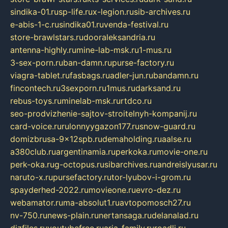
sindika-01.ru
sp-life.ru
x-legion.ru
sib-archives.ru
e-abis-1-c.ru
sindika01.ru
venda-festival.ru
store-brawlstars.ru
dooraleksandria.ru
antenna-highly.ru
mine-lab-msk.ru
1-mus.ru
3-sex-porn.ru
ban-damn.ru
purse-factory.ru
viagra-tablet.ru
fasbags.ru
adler-jun.ru
bandamn.ru
fincontech.ru
3sexporn.ru
1mus.ru
darksand.ru
rebus-toys.ru
minelab-msk.ru
rtdco.ru
seo-prodvizhenie-sajtov-stroitelnyh-kompanij.ru
card-voice.ru
rulonnyygazon177.ru
snow-guard.ru
domizbrusa-9x12spb.ru
demaholding.ru
aalse.ru
a380club.ru
argentinamia.ru
perkoka.ru
movie-one.ru
perk-oka.ru
g-octopus.ru
sibarchives.ru
andreislyusar.ru
naruto-x.ru
pursefactory.ru
tor-lyubov-i-grom.ru
spayderhed-2022.ru
movieone.ru
evro-dez.ru
webamator.ru
ma-absolut1.ru
avtopomosch27.ru
nv-750.ru
news-plain.ru
nertansaga.ru
delanalad.ru
dizfiles.ru
youtubefree.ru
aria-family.ru
roadli.ru