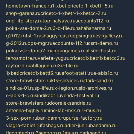
hometown-france.ru
1-xbeticricetc-1-xbetti-5.ru
shop-garena.ru
cricetc-1-xbetr-1-xbetcc-2.ru
one-life-story.ru
top-halyava.ru
accounts112.ru
poka-vse-doma-2.ru
3-d-file.ru
hahahaharms.ru
g2012.ru
tst-1.ru
shaggy-cat.ru
opsmgr.ru
ev-gallery.ru
g-2012.ru
ops-mgr.ru
accounts-112.ru
csm-demo.ru
poka-vse-doma2.ru
airgungames.ru
allseo-host.ru
tehosmotre.ru
varieta-yug.ru
cricetc1xbetr1xbetcc2.ru
raytor-d.ru
atillagunn.ru
3d-file.ru
1xbeticricetc1xbetti5.ru
uafoot-statti.ru
e-abis1c.ru
store-brawl-stars.ru
kts-services.ru
dark-sand.ru
sindika-01.ru
sp-life.ru
x-legion.ru
sib-archives.ru
e-abis-1-c.ru
sindika01.ru
venda-festival.ru
store-brawlstars.ru
dooraleksandria.ru
antenna-highly.ru
mine-lab-msk.ru
1-mus.ru
3-sex-porn.ru
ban-damn.ru
purse-factory.ru
viagra-tablet.ru
fasbags.ru
adler-jun.ru
bandamn.ru
fincontech.ru
3sexporn.ru
1mus.ru
darksand.ru