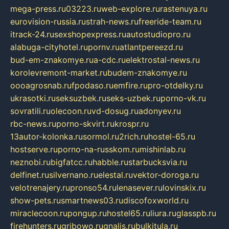
mega-press.ru
03223.ru
web-explore.ru
rastenuya.ru
eurovision-russia.ru
strah-news.ru
freeride-team.ru
itrack-24.ru
sexshopexpress.ru
autostudiopro.ru
alabuga-cityhotel.ru
pornv.ru
atlantpereezd.ru
bud-em-znakomye.ru
a-cdc.ru
elektrostal-news.ru
korolevremont-market.ru
budem-znakomye.ru
oooagrosnab.ru
fpodaso.ru
emfire.ru
pro-otdelky.ru
ukrasotki.ru
seksuzbek.ru
seks-uzbek.ru
porno-vk.ru
sovratili.ru
olecoon.ru
vd-dosug.ru
adonyev.ru
rbc-news.ru
porno-skvirt.ru
krospr.ru
13autor-kolonka.ru
sormol.ru
2rich.ru
hostel-65.ru
hostserve.ru
porno-na-russkom.ru
mishinlab.ru
neznobi.ru
bigfatcc.ru
habble.ru
starbucksvia.ru
delfinet.ru
silvernano.ru
elestal.ru
vektor-doroga.ru
velotrenajery.ru
pronso54.ru
lenasever.ru
lovinskix.ru
show-pets.ru
smartnews03.ru
discofoxworld.ru
miraclecoon.ru
pongup.ru
hostel65.ru
liura.ru
glasspb.ru
firehunters.ru
gribowo.ru
gnalis.ru
bulkitula.ru