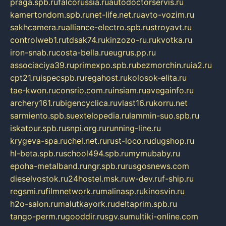
praga.spb.ru
falcorussia.ru
autodoctorservis.ru
kamertondom.spb.ru
net-life.net.ru
avto-vozim.ru
sakhcamera.ru
alliance-electro.spb.ru
stroyavt.ru
controlweb1.ru
tdsak74.ru
kinzozo-ru.ru
kvotka.ru
iron-snab.ru
costa-bella.ru
eugrus.pp.ru
associaciya39.ru
primexpo.spb.ru
bezmorchin.ru
ia2.ru
cpt21.ru
ispecspb.ru
regahost.ru
kolosok-elita.ru
tae-kwon.ru
consrio.com.ru
insiam.ru
avegainfo.ru
archery161.ru
bigencyclica.ru
vlast16.ru
korru.net
sarmiento.spb.su
extelopedia.ru
lammin-suo.spb.ru
iskatour.spb.ru
snpi.org.ru
running-line.ru
krygeva-spa.ru
chel.net.ru
rust-loco.ru
dugshop.ru
hl-beta.spb.ru
school494.spb.ru
mymubaby.ru
epoha-metalband.ru
ngr.spb.ru
rusgosnews.com
dieselvostok.ru
24hostel.msk.ru
w-dev.ru
f-ship.ru
regsmi.ru
filmnetwork.ru
malinasp.ru
kinosvin.ru
h2o-salon.ru
malutkayork.ru
deltaprim.spb.ru
tango-perm.ru
gooddir.ru
sgv.su
multiki-online.com