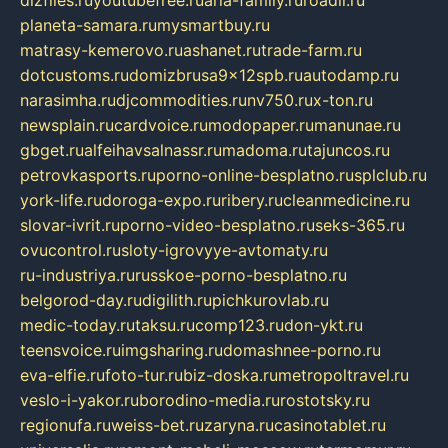
planeta-samara.ru
mysmartbuy.ru
matrasy-kemerovo.ru
ashanet.ru
trade-farm.ru
dotcustoms.ru
domizbrusa9x12spb.ru
autodamp.ru
narasimha.ru
djcommodities.ru
nv750.ru
x-ton.ru
newsplain.ru
cardvoice.ru
modopaper.ru
manunae.ru
gbget.ru
alfeihavsalnassr.ru
madoma.ru
tajuncos.ru
petrovkasports.ru
porno-online-besplatno.ru
splclub.ru
york-life.ru
doroga-expo.ru
ribery.ru
cleanmedicine.ru
slovar-ivrit.ru
porno-video-besplatno.ru
seks-365.ru
ovucontrol.ru
sloty-igrovyye-avtomaty.ru
ru-industriya.ru
russkoe-porno-besplatno.ru
belgorod-day.ru
digilith.ru
pichkurovlab.ru
medic-today.ru
taksu.ru
comp123.ru
don-ykt.ru
teensvoice.ru
imgsharing.ru
domashnee-porno.ru
eva-elfie.ru
foto-tur.ru
biz-doska.ru
metropoltravel.ru
veslo-i-yakor.ru
borodino-media.ru
rostotsky.ru
regionufa.ru
weiss-bet.ru
zaryna.ru
casinotablet.ru