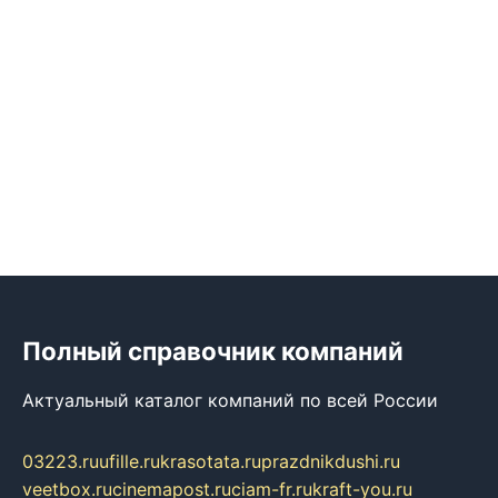
Полный справочник компаний
Актуальный каталог компаний по всей России
03223.ru
ufille.ru
krasotata.ru
prazdnikdushi.ru
veetbox.ru
cinemapost.ru
ciam-fr.ru
kraft-you.ru