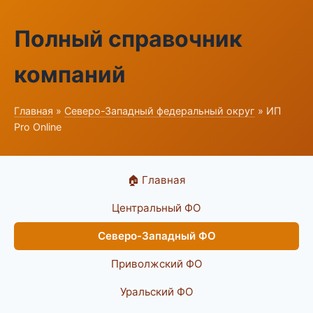
Полный справочник
компаний
Главная
»
Северо-Западный федеральный округ
» ИП
Pro Online
🏠 Главная
Центральный ФО
Северо-Западный ФО
Приволжский ФО
Уральский ФО