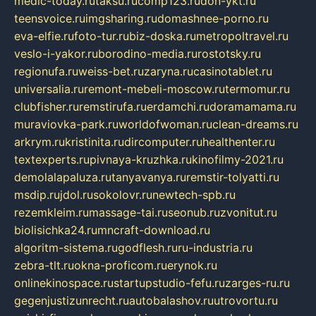
medic-today.ru
taksu.ru
comp123.ru
don-ykt.ru
teensvoice.ru
imgsharing.ru
domashnee-porno.ru
eva-elfie.ru
foto-tur.ru
biz-doska.ru
metropoltravel.ru
veslo-i-yakor.ru
borodino-media.ru
rostotsky.ru
regionufa.ru
weiss-bet.ru
zaryna.ru
casinotablet.ru
universalia.ru
remont-mebeli-moscow.ru
termomur.ru
clubfisher.ru
remstirufa.ru
erdamchi.ru
doramamama.ru
muraviovka-park.ru
worldofwoman.ru
clean-dreams.ru
arkrym.ru
kristinita.ru
dircomputer.ru
healthenter.ru
textexperts.ru
pivnaya-kruzhka.ru
kinofilmy-2021.ru
demolalapaluza.ru
tanyavanya.ru
remstir-tolyatti.ru
msdip.ru
jdol.ru
sokolovr.ru
newtech-spb.ru
rezemkleim.ru
massage-tai.ru
seonub.ru
zvonitut.ru
biolisichka24.ru
mncraft-download.ru
algoritm-sistema.ru
godflesh.ru
ru-industria.ru
zebra-tlt.ru
okna-proficom.ru
erynok.ru
onlinekinospace.ru
startupstudio-fefu.ru
zarges-ru.ru
gegenjustizunrecht.ru
autobalashov.ru
utrovortu.ru