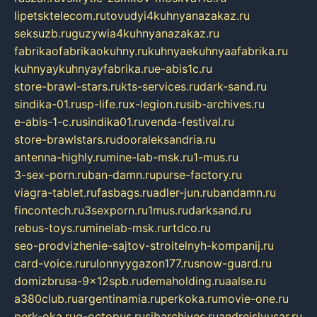
lipetsktelecom.ru
tovudyi4kuhnyanazakaz.ru
seksuzb.ru
guzywia4kuhnyanazakaz.ru
fabrikaofabrikaokuhny.ru
kuhnyaekuhnyaafabrika.ru
kuhnyaykuhnyayfabrika.ru
e-abis1c.ru
store-brawl-stars.ru
kts-services.ru
dark-sand.ru
sindika-01.ru
sp-life.ru
x-legion.ru
sib-archives.ru
e-abis-1-c.ru
sindika01.ru
venda-festival.ru
store-brawlstars.ru
dooraleksandria.ru
antenna-highly.ru
mine-lab-msk.ru
1-mus.ru
3-sex-porn.ru
ban-damn.ru
purse-factory.ru
viagra-tablet.ru
fasbags.ru
adler-jun.ru
bandamn.ru
fincontech.ru
3sexporn.ru
1mus.ru
darksand.ru
rebus-toys.ru
minelab-msk.ru
rtdco.ru
seo-prodvizhenie-sajtov-stroitelnyh-kompanij.ru
card-voice.ru
rulonnyygazon177.ru
snow-guard.ru
domizbrusa-9x12spb.ru
demaholding.ru
aalse.ru
a380club.ru
argentinamia.ru
perkoka.ru
movie-one.ru
perk-oka.ru
g-octopus.ru
sibarchives.ru
andreislyusar.ru