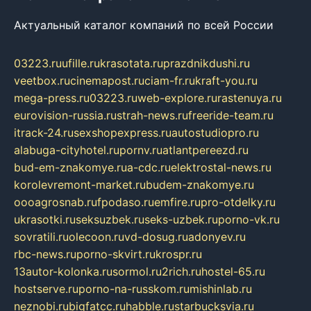
Актуальный каталог компаний по всей России
03223.ru
ufille.ru
krasotata.ru
prazdnikdushi.ru
veetbox.ru
cinemapost.ru
ciam-fr.ru
kraft-you.ru
mega-press.ru
03223.ru
web-explore.ru
rastenuya.ru
eurovision-russia.ru
strah-news.ru
freeride-team.ru
itrack-24.ru
sexshopexpress.ru
autostudiopro.ru
alabuga-cityhotel.ru
pornv.ru
atlantpereezd.ru
bud-em-znakomye.ru
a-cdc.ru
elektrostal-news.ru
korolevremont-market.ru
budem-znakomye.ru
oooagrosnab.ru
fpodaso.ru
emfire.ru
pro-otdelky.ru
ukrasotki.ru
seksuzbek.ru
seks-uzbek.ru
porno-vk.ru
sovratili.ru
olecoon.ru
vd-dosug.ru
adonyev.ru
rbc-news.ru
porno-skvirt.ru
krospr.ru
13autor-kolonka.ru
sormol.ru
2rich.ru
hostel-65.ru
hostserve.ru
porno-na-russkom.ru
mishinlab.ru
neznobi.ru
bigfatcc.ru
habble.ru
starbucksvia.ru