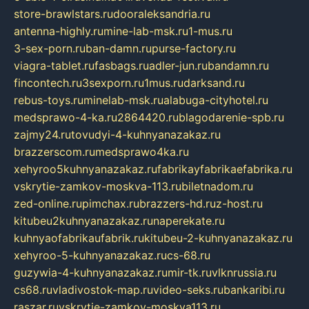
store-brawlstars.ru
dooraleksandria.ru
antenna-highly.ru
mine-lab-msk.ru
1-mus.ru
3-sex-porn.ru
ban-damn.ru
purse-factory.ru
viagra-tablet.ru
fasbags.ru
adler-jun.ru
bandamn.ru
fincontech.ru
3sexporn.ru
1mus.ru
darksand.ru
rebus-toys.ru
minelab-msk.ru
alabuga-cityhotel.ru
medsprawo-4-ka.ru
2864420.ru
blagodarenie-spb.ru
zajmy24.ru
tovudyi-4-kuhnyanazakaz.ru
brazzerscom.ru
medsprawo4ka.ru
xehyroo5kuhnyanazakaz.ru
fabrikayfabrikaefabrika.ru
vskrytie-zamkov-moskva-113.ru
biletnadom.ru
zed-online.ru
pimchax.ru
brazzers-hd.ru
z-host.ru
kitubeu2kuhnyanazakaz.ru
naperekate.ru
kuhnyaofabrikaufabrik.ru
kitubeu-2-kuhnyanazakaz.ru
xehyroo-5-kuhnyanazakaz.ru
cs-68.ru
guzywia-4-kuhnyanazakaz.ru
mir-tk.ru
vlknrussia.ru
cs68.ru
vladivostok-map.ru
video-seks.ru
bankaribi.ru
raszar.ru
vskrytie-zamkov-moskva113.ru