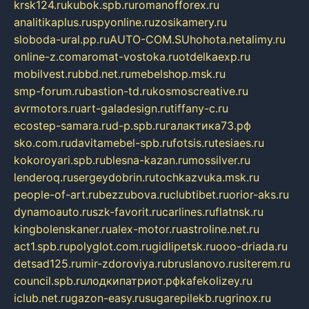
krsk124.ru
kubok.spb.ru
romanofforex.ru
analitikaplus.ru
spyonline.ru
zosikamery.ru
sloboda-ural.pp.ru
AUTO-COM.SU
hohota.net
alimy.ru
online-z.com
aromat-vostoka.ru
otdelkaexp.ru
mobilvest.ru
bbd.net.ru
mebelshop.msk.ru
smp-forum.ru
bastion-td.ru
kosmoscreative.ru
avrmotors.ru
art-galadesign.ru
tiffany-c.ru
ecostep-samara.ru
d-p.spb.ru
галактика73.рф
sko.com.ru
davitamebel-spb.ru
fotsis.ru
tesiaes.ru
kokoroyari.spb.ru
blesna-kazan.ru
mossilver.ru
lenderoq.ru
sergeydobrin.ru
tochkazvuka.msk.ru
people-of-art.ru
bezzubova.ru
clubtibet.ru
orior-aks.ru
dynamoauto.ru
szk-favorit.ru
carlines.ru
flatnsk.ru
kingbolenskaner.ru
alex-motor.ru
astroline.net.ru
act1.spb.ru
polyglot.com.ru
gidlipetsk.ru
ooo-driada.ru
detsad125.ru
mir-zdoroviya.ru
bruslanovo.ru
siterem.ru
council.spb.ru
лодкипатриот.рф
kafekolizey.ru
iclub.net.ru
gazon-easy.ru
sugarepilekb.ru
grinox.ru