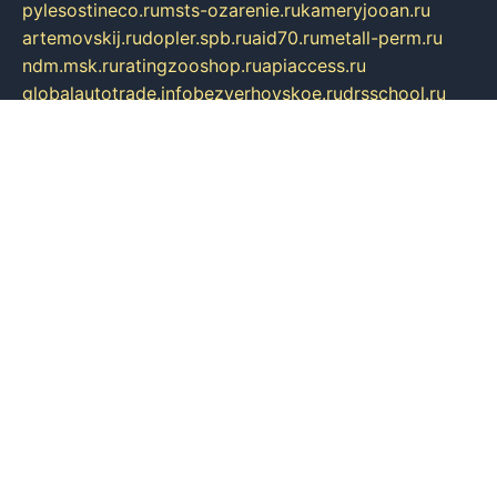
pylesostineco.ru
msts-ozarenie.ru
kameryjooan.ru
artemovskij.ru
dopler.spb.ru
aid70.ru
metall-perm.ru
ndm.msk.ru
ratingzooshop.ru
apiaccess.ru
globalautotrade.info
bezverhovskoe.ru
drsschool.ru
ZOOSMART.SPB.RU
dalakony.ru
medikijob.ru
remontt.spb.ru
photostudia.spb.ru
myragon.ru
terramia.ru
academy62.ru
gardengallereya.ru
rti.com.ru
artem-news.ru
biserinca.ru
krasnodarkurort.com
imshowtv.ru
mebel-v-tule.ru
mobtopik.ru
pcsecurity.net.ru
tool-sib.ru
multimetrunit.ru
sp-tour.ru
fan-cs.ru
santeh-russia.ru
symbian9.net.ru
DSHAIR.RU
tmmotors.spb.ru
xjocuricopii.com
musavtomat.msk.ru
obustrojdom.ru
sovetcik.ru
ybaranovskaya.ru
ppknews.ru
cult-alshei.ru
JAPANRUSSIA.RU
proekciyamebel.ru
imper-finans.ru
rim.org.ru
glamourai.ru
brassminus.ru
zabor-pro.ru
ftn.pp.ru
dorogoe58.ru
laimengpacker.ru
kuzova-zapchasti.ru
sageerp.ru
taxodrom.ru
dsrazvitie.ru
hardcity.net.ru