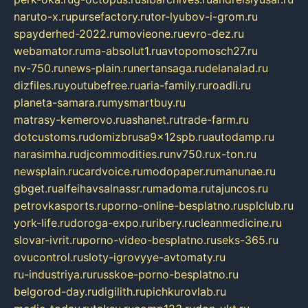
naruto-x.ru
pursefactory.ru
tor-lyubov-i-grom.ru
spayderhed-2022.ru
movieone.ru
evro-dez.ru
webamator.ru
ma-absolut1.ru
avtopomosch27.ru
nv-750.ru
news-plain.ru
nertansaga.ru
delanalad.ru
dizfiles.ru
youtubefree.ru
aria-family.ru
roadli.ru
planeta-samara.ru
mysmartbuy.ru
matrasy-kemerovo.ru
ashanet.ru
trade-farm.ru
dotcustoms.ru
domizbrusa9x12spb.ru
autodamp.ru
narasimha.ru
djcommodities.ru
nv750.ru
x-ton.ru
newsplain.ru
cardvoice.ru
modopaper.ru
manunae.ru
gbget.ru
alfeihavsalnassr.ru
madoma.ru
tajuncos.ru
petrovkasports.ru
porno-online-besplatno.ru
splclub.ru
york-life.ru
doroga-expo.ru
ribery.ru
cleanmedicine.ru
slovar-ivrit.ru
porno-video-besplatno.ru
seks-365.ru
ovucontrol.ru
sloty-igrovyye-avtomaty.ru
ru-industriya.ru
russkoe-porno-besplatno.ru
belgorod-day.ru
digilith.ru
pichkurovlab.ru