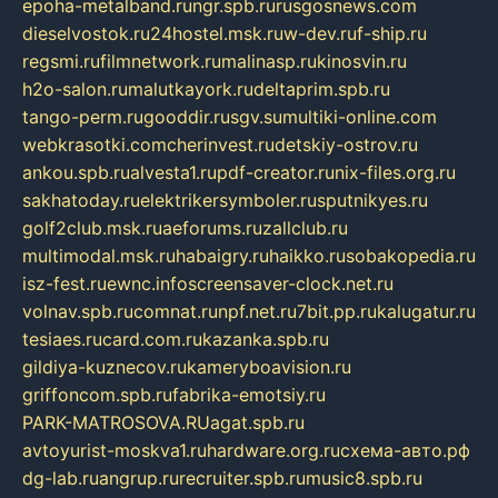
epoha-metalband.ru
ngr.spb.ru
rusgosnews.com
dieselvostok.ru
24hostel.msk.ru
w-dev.ru
f-ship.ru
regsmi.ru
filmnetwork.ru
malinasp.ru
kinosvin.ru
h2o-salon.ru
malutkayork.ru
deltaprim.spb.ru
tango-perm.ru
gooddir.ru
sgv.su
multiki-online.com
webkrasotki.com
cherinvest.ru
detskiy-ostrov.ru
ankou.spb.ru
alvesta1.ru
pdf-creator.ru
nix-files.org.ru
sakhatoday.ru
elektrikersymboler.ru
sputnikyes.ru
golf2club.msk.ru
aeforums.ru
zallclub.ru
multimodal.msk.ru
habaigry.ru
haikko.ru
sobakopedia.ru
isz-fest.ru
ewnc.info
screensaver-clock.net.ru
volnav.spb.ru
comnat.ru
npf.net.ru
7bit.pp.ru
kalugatur.ru
tesiaes.ru
card.com.ru
kazanka.spb.ru
gildiya-kuznecov.ru
kameryboavision.ru
griffoncom.spb.ru
fabrika-emotsiy.ru
PARK-MATROSOVA.RU
agat.spb.ru
avtoyurist-moskva1.ru
hardware.org.ru
схема-авто.рф
dg-lab.ru
angrup.ru
recruiter.spb.ru
music8.spb.ru