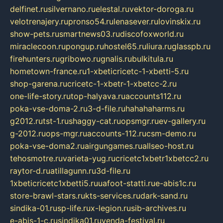
delfinet.ru
silvernano.ru
elestal.ru
vektor-doroga.ru
velotrenajery.ru
pronso54.ru
lenasever.ru
lovinskix.ru
show-pets.ru
smartnews03.ru
discofoxworld.ru
miraclecoon.ru
pongup.ru
hostel65.ru
liura.ru
glasspb.ru
firehunters.ru
gribowo.ru
gnalis.ru
bulkitula.ru
hometown-france.ru
1-xbeticricetc-1-xbetti-5.ru
shop-garena.ru
cricetc-1-xbetr-1-xbetcc-2.ru
one-life-story.ru
top-halyava.ru
accounts112.ru
poka-vse-doma-2.ru
3-d-file.ru
hahahaharms.ru
g2012.ru
tst-1.ru
shaggy-cat.ru
opsmgr.ru
ev-gallery.ru
g-2012.ru
ops-mgr.ru
accounts-112.ru
csm-demo.ru
poka-vse-doma2.ru
airgungames.ru
allseo-host.ru
tehosmotre.ru
varieta-yug.ru
cricetc1xbetr1xbetcc2.ru
raytor-d.ru
atillagunn.ru
3d-file.ru
1xbeticricetc1xbetti5.ru
uafoot-statti.ru
e-abis1c.ru
store-brawl-stars.ru
kts-services.ru
dark-sand.ru
sindika-01.ru
sp-life.ru
x-legion.ru
sib-archives.ru
e-abis-1-c.ru
sindika01.ru
venda-festival.ru