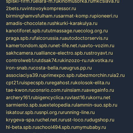
spiski-firm.ru
elara-m.ru
kinomusorka.ru
mkcslava.ru
2bets.ru
vintovoykompressor.ru
birminghamvsfulham.ru
sarmat-komp.ru
pioneeri.ru
amadis-chocolate.ru
shkurki-karakulya.ru
kanotiforet.spb.ru
tutmassage.ru
ecolog.org.ru
praga.spb.ru
falcorussia.ru
autodoctorservis.ru
kamertondom.spb.ru
net-life.net.ru
avto-vozim.ru
sakhcamera.ru
alliance-electro.spb.ru
stroyavt.ru
controlweb1.ru
tdsak74.ru
kinzozo-ru.ru
kvotka.ru
iron-snab.ru
costa-bella.ru
eugrus.pp.ru
associaciya39.ru
primexpo.spb.ru
bezmorchin.ru
ia2.ru
cpt21.ru
ispecspb.ru
regahost.ru
kolosok-elita.ru
tae-kwon.ru
consrio.com.ru
insiam.ru
avegainfo.ru
archery161.ru
bigencyclica.ru
vlast16.ru
korru.net
sarmiento.spb.su
extelopedia.ru
lammin-suo.spb.ru
iskatour.spb.ru
snpi.org.ru
running-line.ru
krygeva-spa.ru
chel.net.ru
rust-loco.ru
dugshop.ru
hl-beta.spb.ru
school494.spb.ru
mymubaby.ru