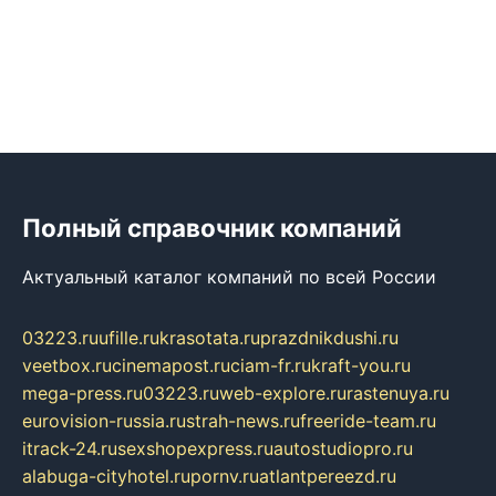
Полный справочник компаний
Актуальный каталог компаний по всей России
03223.ru
ufille.ru
krasotata.ru
prazdnikdushi.ru
veetbox.ru
cinemapost.ru
ciam-fr.ru
kraft-you.ru
mega-press.ru
03223.ru
web-explore.ru
rastenuya.ru
eurovision-russia.ru
strah-news.ru
freeride-team.ru
itrack-24.ru
sexshopexpress.ru
autostudiopro.ru
alabuga-cityhotel.ru
pornv.ru
atlantpereezd.ru