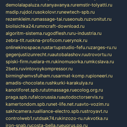
demolalapaluza.ru
tanyavanya.ru
remstir-tolyatti.ru
msdip.ru
jdol.ru
sokolovr.ru
newtech-spb.ru
rezemkleim.ru
massage-tai.ru
seonub.ru
zvonitut.ru
biolisichka24.ru
mncraft-download.ru
algoritm-sistema.ru
godflesh.ru
ru-industria.ru
zebra-tlt.ru
okna-proficom.ru
erynok.ru
onlinekinospace.ru
startupstudio-fefu.ru
zarges-ru.ru
gegenjustizunrecht.ru
autobalashov.ru
utrovortu.ru
spiski-firm.ru
elara-m.ru
kinomusorka.ru
mkcslava.ru
2bets.ru
vintovoykompressor.ru
birminghamvsfulham.ru
sarmat-komp.ru
pioneeri.ru
amadis-chocolate.ru
shkurki-karakulya.ru
kanotiforet.spb.ru
tutmassage.ru
ecolog.org.ru
praga.spb.ru
falcorussia.ru
autodoctorservis.ru
kamertondom.spb.ru
net-life.net.ru
avto-vozim.ru
sakhcamera.ru
alliance-electro.spb.ru
stroyavt.ru
controlweb1.ru
tdsak74.ru
kinzozo-ru.ru
kvotka.ru
iron-snab.ru
costa-bella.ru
eugrus.pp.ru