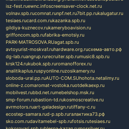
isz-fest.ru
ewnc.info
screensaver-clock.net.ru
volnav.spb.ru
comnat.ru
npf.net.ru
7bit.pp.ru
kalugatur.ru
tesiaes.ru
card.com.ru
kazanka.spb.ru
gildiya-kuznecov.ru
kameryboavision.ru
griffoncom.spb.ru
fabrika-emotsiy.ru
PARK-MATROSOVA.RU
agat.spb.ru
avtoyurist-moskva1.ru
hardware.org.ru
схема-авто.рф
dg-lab.ru
angrup.ru
recruiter.spb.ru
music8.spb.ru
krsk124.ru
kubok.spb.ru
romanofforex.ru
analitikaplus.ru
spyonline.ru
zosikamery.ru
sloboda-ural.pp.ru
AUTO-COM.SU
hohota.net
alimy.ru
online-z.com
aromat-vostoka.ru
otdelkaexp.ru
mobilvest.ru
bbd.net.ru
mebelshop.msk.ru
smp-forum.ru
bastion-td.ru
kosmoscreative.ru
avrmotors.ru
art-galadesign.ru
tiffany-c.ru
ecostep-samara.ru
d-p.spb.ru
галактика73.рф
sko.com.ru
davitamebel-spb.ru
fotsis.ru
tesiaes.ru
kokoroyari.spb.ru
blesna-kazan.ru
mossilver.ru