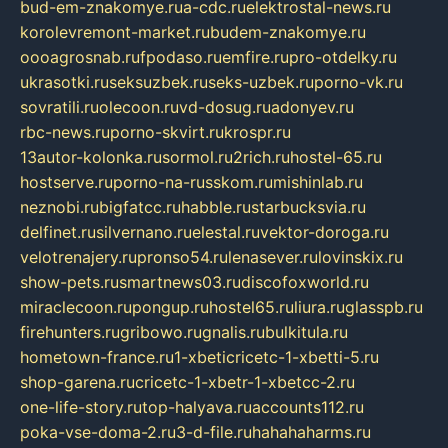
bud-em-znakomye.ru
a-cdc.ru
elektrostal-news.ru
korolevremont-market.ru
budem-znakomye.ru
oooagrosnab.ru
fpodaso.ru
emfire.ru
pro-otdelky.ru
ukrasotki.ru
seksuzbek.ru
seks-uzbek.ru
porno-vk.ru
sovratili.ru
olecoon.ru
vd-dosug.ru
adonyev.ru
rbc-news.ru
porno-skvirt.ru
krospr.ru
13autor-kolonka.ru
sormol.ru
2rich.ru
hostel-65.ru
hostserve.ru
porno-na-russkom.ru
mishinlab.ru
neznobi.ru
bigfatcc.ru
habble.ru
starbucksvia.ru
delfinet.ru
silvernano.ru
elestal.ru
vektor-doroga.ru
velotrenajery.ru
pronso54.ru
lenasever.ru
lovinskix.ru
show-pets.ru
smartnews03.ru
discofoxworld.ru
miraclecoon.ru
pongup.ru
hostel65.ru
liura.ru
glasspb.ru
firehunters.ru
gribowo.ru
gnalis.ru
bulkitula.ru
hometown-france.ru
1-xbeticricetc-1-xbetti-5.ru
shop-garena.ru
cricetc-1-xbetr-1-xbetcc-2.ru
one-life-story.ru
top-halyava.ru
accounts112.ru
poka-vse-doma-2.ru
3-d-file.ru
hahahaharms.ru