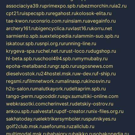
associaciya39.ru
primexpo.spb.ru
bezmorchin.ru
ia2.ru
cpt21.ru
ispecspb.ru
regahost.ru
kolosok-elita.ru
tae-kwon.ru
consrio.com.ru
insiam.ru
avegainfo.ru
archery161.ru
bigencyclica.ru
vlast16.ru
korru.net
sarmiento.spb.su
extelopedia.ru
lammin-suo.spb.ru
iskatour.spb.ru
snpi.org.ru
running-line.ru
krygeva-spa.ru
chel.net.ru
rust-loco.ru
dugshop.ru
hl-beta.spb.ru
school494.spb.ru
mymubaby.ru
epoha-metalband.ru
ngr.spb.ru
rusgosnews.com
dieselvostok.ru
24hostel.msk.ru
w-dev.ru
f-ship.ru
regsmi.ru
filmnetwork.ru
malinasp.ru
kinosvin.ru
h2o-salon.ru
malutkayork.ru
deltaprim.spb.ru
tango-perm.ru
gooddir.ru
sgv.su
multiki-online.com
webkrasotki.com
cherinvest.ru
detskiy-ostrov.ru
ankou.spb.ru
alvesta1.ru
pdf-creator.ru
nix-files.org.ru
sakhatoday.ru
elektrikersymboler.ru
sputnikyes.ru
golf2club.msk.ru
aeforums.ru
zallclub.ru
multimodal.msk.ru
habaigry.ru
haikko.ru
sobakopedia.ru