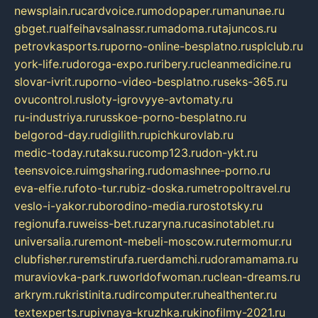
newsplain.ru
cardvoice.ru
modopaper.ru
manunae.ru
gbget.ru
alfeihavsalnassr.ru
madoma.ru
tajuncos.ru
petrovkasports.ru
porno-online-besplatno.ru
splclub.ru
york-life.ru
doroga-expo.ru
ribery.ru
cleanmedicine.ru
slovar-ivrit.ru
porno-video-besplatno.ru
seks-365.ru
ovucontrol.ru
sloty-igrovyye-avtomaty.ru
ru-industriya.ru
russkoe-porno-besplatno.ru
belgorod-day.ru
digilith.ru
pichkurovlab.ru
medic-today.ru
taksu.ru
comp123.ru
don-ykt.ru
teensvoice.ru
imgsharing.ru
domashnee-porno.ru
eva-elfie.ru
foto-tur.ru
biz-doska.ru
metropoltravel.ru
veslo-i-yakor.ru
borodino-media.ru
rostotsky.ru
regionufa.ru
weiss-bet.ru
zaryna.ru
casinotablet.ru
universalia.ru
remont-mebeli-moscow.ru
termomur.ru
clubfisher.ru
remstirufa.ru
erdamchi.ru
doramamama.ru
muraviovka-park.ru
worldofwoman.ru
clean-dreams.ru
arkrym.ru
kristinita.ru
dircomputer.ru
healthenter.ru
textexperts.ru
pivnaya-kruzhka.ru
kinofilmy-2021.ru