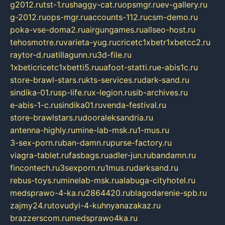
g2012.ru
tst-1.ru
shaggy-cat.ru
opsmgr.ru
ev-gallery.ru
g-2012.ru
ops-mgr.ru
accounts-112.ru
csm-demo.ru
poka-vse-doma2.ru
airgungames.ru
allseo-host.ru
tehosmotre.ru
varieta-yug.ru
cricetc1xbetr1xbetcc2.ru
raytor-d.ru
atillagunn.ru
3d-file.ru
1xbeticricetc1xbetti5.ru
uafoot-statti.ru
e-abis1c.ru
store-brawl-stars.ru
kts-services.ru
dark-sand.ru
sindika-01.ru
sp-life.ru
x-legion.ru
sib-archives.ru
e-abis-1-c.ru
sindika01.ru
venda-festival.ru
store-brawlstars.ru
dooraleksandria.ru
antenna-highly.ru
mine-lab-msk.ru
1-mus.ru
3-sex-porn.ru
ban-damn.ru
purse-factory.ru
viagra-tablet.ru
fasbags.ru
adler-jun.ru
bandamn.ru
fincontech.ru
3sexporn.ru
1mus.ru
darksand.ru
rebus-toys.ru
minelab-msk.ru
alabuga-cityhotel.ru
medsprawo-4-ka.ru
2864420.ru
blagodarenie-spb.ru
zajmy24.ru
tovudyi-4-kuhnyanazakaz.ru
brazzerscom.ru
medsprawo4ka.ru