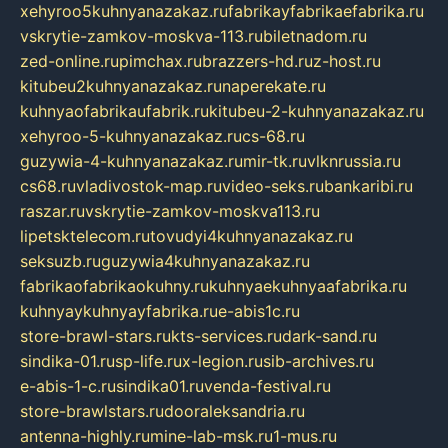
xehyroo5kuhnyanazakaz.ru
fabrikayfabrikaefabrika.ru
vskrytie-zamkov-moskva-113.ru
biletnadom.ru
zed-online.ru
pimchax.ru
brazzers-hd.ru
z-host.ru
kitubeu2kuhnyanazakaz.ru
naperekate.ru
kuhnyaofabrikaufabrik.ru
kitubeu-2-kuhnyanazakaz.ru
xehyroo-5-kuhnyanazakaz.ru
cs-68.ru
guzywia-4-kuhnyanazakaz.ru
mir-tk.ru
vlknrussia.ru
cs68.ru
vladivostok-map.ru
video-seks.ru
bankaribi.ru
raszar.ru
vskrytie-zamkov-moskva113.ru
lipetsktelecom.ru
tovudyi4kuhnyanazakaz.ru
seksuzb.ru
guzywia4kuhnyanazakaz.ru
fabrikaofabrikaokuhny.ru
kuhnyaekuhnyaafabrika.ru
kuhnyaykuhnyayfabrika.ru
e-abis1c.ru
store-brawl-stars.ru
kts-services.ru
dark-sand.ru
sindika-01.ru
sp-life.ru
x-legion.ru
sib-archives.ru
e-abis-1-c.ru
sindika01.ru
venda-festival.ru
store-brawlstars.ru
dooraleksandria.ru
antenna-highly.ru
mine-lab-msk.ru
1-mus.ru