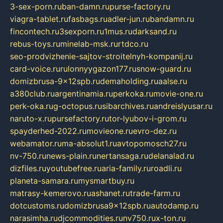
3-sex-porn.ru
ban-damn.ru
purse-factory.ru
viagra-tablet.ru
fasbags.ru
adler-jun.ru
bandamn.ru
fincontech.ru
3sexporn.ru
1mus.ru
darksand.ru
rebus-toys.ru
minelab-msk.ru
rtdco.ru
seo-prodvizhenie-sajtov-stroitelnyh-kompanij.ru
card-voice.ru
rulonnyygazon177.ru
snow-guard.ru
domizbrusa-9x12spb.ru
demaholding.ru
aalse.ru
a380club.ru
argentinamia.ru
perkoka.ru
movie-one.ru
perk-oka.ru
g-octopus.ru
sibarchives.ru
andreislyusar.ru
naruto-x.ru
pursefactory.ru
tor-lyubov-i-grom.ru
spayderhed-2022.ru
movieone.ru
evro-dez.ru
webamator.ru
ma-absolut1.ru
avtopomosch27.ru
nv-750.ru
news-plain.ru
nertansaga.ru
delanalad.ru
dizfiles.ru
youtubefree.ru
aria-family.ru
roadli.ru
planeta-samara.ru
mysmartbuy.ru
matrasy-kemerovo.ru
ashanet.ru
trade-farm.ru
dotcustoms.ru
domizbrusa9x12spb.ru
autodamp.ru
narasimha.ru
djcommodities.ru
nv750.ru
x-ton.ru