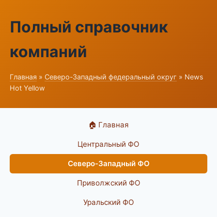
Полный справочник
компаний
Главная
»
Северо-Западный федеральный округ
» News
Hot Yellow
🏠 Главная
Центральный ФО
Северо-Западный ФО
Приволжский ФО
Уральский ФО