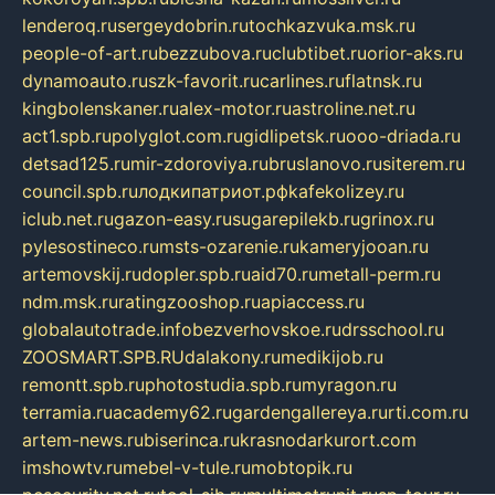
lenderoq.ru
sergeydobrin.ru
tochkazvuka.msk.ru
people-of-art.ru
bezzubova.ru
clubtibet.ru
orior-aks.ru
dynamoauto.ru
szk-favorit.ru
carlines.ru
flatnsk.ru
kingbolenskaner.ru
alex-motor.ru
astroline.net.ru
act1.spb.ru
polyglot.com.ru
gidlipetsk.ru
ooo-driada.ru
detsad125.ru
mir-zdoroviya.ru
bruslanovo.ru
siterem.ru
council.spb.ru
лодкипатриот.рф
kafekolizey.ru
iclub.net.ru
gazon-easy.ru
sugarepilekb.ru
grinox.ru
pylesostineco.ru
msts-ozarenie.ru
kameryjooan.ru
artemovskij.ru
dopler.spb.ru
aid70.ru
metall-perm.ru
ndm.msk.ru
ratingzooshop.ru
apiaccess.ru
globalautotrade.info
bezverhovskoe.ru
drsschool.ru
ZOOSMART.SPB.RU
dalakony.ru
medikijob.ru
remontt.spb.ru
photostudia.spb.ru
myragon.ru
terramia.ru
academy62.ru
gardengallereya.ru
rti.com.ru
artem-news.ru
biserinca.ru
krasnodarkurort.com
imshowtv.ru
mebel-v-tule.ru
mobtopik.ru
pcsecurity.net.ru
tool-sib.ru
multimetrunit.ru
sp-tour.ru