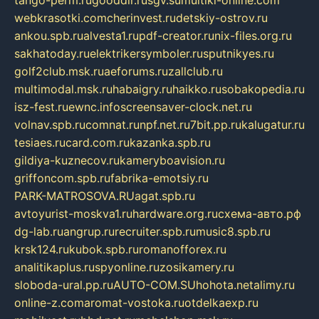
tango-perm.ru
gooddir.ru
sgv.su
multiki-online.com
webkrasotki.com
cherinvest.ru
detskiy-ostrov.ru
ankou.spb.ru
alvesta1.ru
pdf-creator.ru
nix-files.org.ru
sakhatoday.ru
elektrikersymboler.ru
sputnikyes.ru
golf2club.msk.ru
aeforums.ru
zallclub.ru
multimodal.msk.ru
habaigry.ru
haikko.ru
sobakopedia.ru
isz-fest.ru
ewnc.info
screensaver-clock.net.ru
volnav.spb.ru
comnat.ru
npf.net.ru
7bit.pp.ru
kalugatur.ru
tesiaes.ru
card.com.ru
kazanka.spb.ru
gildiya-kuznecov.ru
kameryboavision.ru
griffoncom.spb.ru
fabrika-emotsiy.ru
PARK-MATROSOVA.RU
agat.spb.ru
avtoyurist-moskva1.ru
hardware.org.ru
схема-авто.рф
dg-lab.ru
angrup.ru
recruiter.spb.ru
music8.spb.ru
krsk124.ru
kubok.spb.ru
romanofforex.ru
analitikaplus.ru
spyonline.ru
zosikamery.ru
sloboda-ural.pp.ru
AUTO-COM.SU
hohota.net
alimy.ru
online-z.com
aromat-vostoka.ru
otdelkaexp.ru