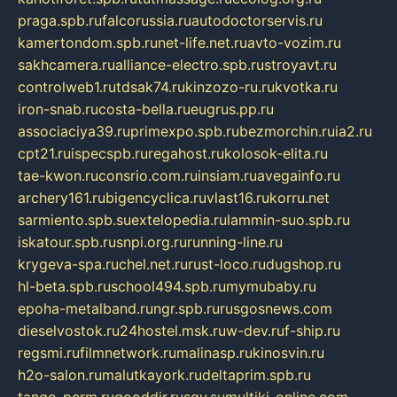
praga.spb.ru
falcorussia.ru
autodoctorservis.ru
kamertondom.spb.ru
net-life.net.ru
avto-vozim.ru
sakhcamera.ru
alliance-electro.spb.ru
stroyavt.ru
controlweb1.ru
tdsak74.ru
kinzozo-ru.ru
kvotka.ru
iron-snab.ru
costa-bella.ru
eugrus.pp.ru
associaciya39.ru
primexpo.spb.ru
bezmorchin.ru
ia2.ru
cpt21.ru
ispecspb.ru
regahost.ru
kolosok-elita.ru
tae-kwon.ru
consrio.com.ru
insiam.ru
avegainfo.ru
archery161.ru
bigencyclica.ru
vlast16.ru
korru.net
sarmiento.spb.su
extelopedia.ru
lammin-suo.spb.ru
iskatour.spb.ru
snpi.org.ru
running-line.ru
krygeva-spa.ru
chel.net.ru
rust-loco.ru
dugshop.ru
hl-beta.spb.ru
school494.spb.ru
mymubaby.ru
epoha-metalband.ru
ngr.spb.ru
rusgosnews.com
dieselvostok.ru
24hostel.msk.ru
w-dev.ru
f-ship.ru
regsmi.ru
filmnetwork.ru
malinasp.ru
kinosvin.ru
h2o-salon.ru
malutkayork.ru
deltaprim.spb.ru