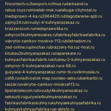
fincontech.ru
3sexporn.ru
1mus.ru
darksand.ru
rebus-toys.ru
minelab-msk.ru
alabuga-cityhotel.ru
medsprawo-4-ka.ru
2864420.ru
blagodarenie-spb.ru
zajmy24.ru
tovudyi-4-kuhnyanazakaz.ru
brazzerscom.ru
medsprawo4ka.ru
xehyroo5kuhnyanazakaz.ru
fabrikayfabrikaefabrika.ru
vskrytie-zamkov-moskva-113.ru
biletnadom.ru
zed-online.ru
pimchax.ru
brazzers-hd.ru
z-host.ru
kitubeu2kuhnyanazakaz.ru
naperekate.ru
kuhnyaofabrikaufabrik.ru
kitubeu-2-kuhnyanazakaz.ru
xehyroo-5-kuhnyanazakaz.ru
cs-68.ru
guzywia-4-kuhnyanazakaz.ru
mir-tk.ru
vlknrussia.ru
cs68.ru
vladivostok-map.ru
video-seks.ru
bankaribi.ru
raszar.ru
vskrytie-zamkov-moskva113.ru
lipetsktelecom.ru
tovudyi4kuhnyanazakaz.ru
seksuzb.ru
guzywia4kuhnyanazakaz.ru
fabrikaofabrikaokuhny.ru
kuhnyaekuhnyaafabrika.ru
kuhnyaykuhnyayfabrika.ru
e-abis1c.ru