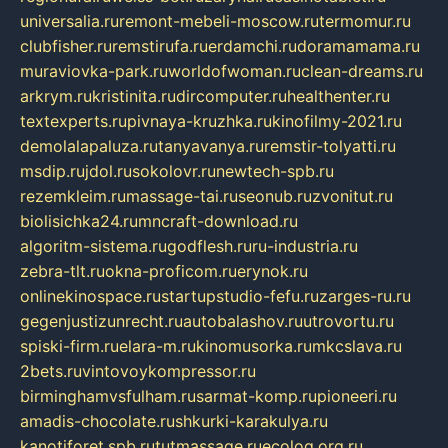
universalia.ru
remont-mebeli-moscow.ru
termomur.ru
clubfisher.ru
remstirufa.ru
erdamchi.ru
doramamama.ru
muraviovka-park.ru
worldofwoman.ru
clean-dreams.ru
arkrym.ru
kristinita.ru
dircomputer.ru
healthenter.ru
textexperts.ru
pivnaya-kruzhka.ru
kinofilmy-2021.ru
demolalapaluza.ru
tanyavanya.ru
remstir-tolyatti.ru
msdip.ru
jdol.ru
sokolovr.ru
newtech-spb.ru
rezemkleim.ru
massage-tai.ru
seonub.ru
zvonitut.ru
biolisichka24.ru
mncraft-download.ru
algoritm-sistema.ru
godflesh.ru
ru-industria.ru
zebra-tlt.ru
okna-proficom.ru
erynok.ru
onlinekinospace.ru
startupstudio-fefu.ru
zarges-ru.ru
gegenjustizunrecht.ru
autobalashov.ru
utrovortu.ru
spiski-firm.ru
elara-m.ru
kinomusorka.ru
mkcslava.ru
2bets.ru
vintovoykompressor.ru
birminghamvsfulham.ru
sarmat-komp.ru
pioneeri.ru
amadis-chocolate.ru
shkurki-karakulya.ru
kanotiforet.spb.ru
tutmassage.ru
ecolog.org.ru