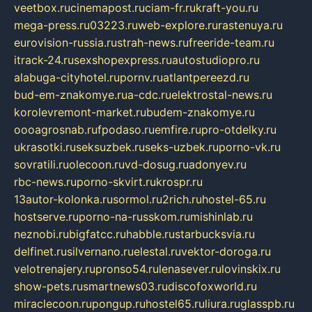
veetbox.ru
cinemapost.ru
ciam-fr.ru
kraft-you.ru
mega-press.ru
03223.ru
web-explore.ru
rastenuya.ru
eurovision-russia.ru
strah-news.ru
freeride-team.ru
itrack-24.ru
sexshopexpress.ru
autostudiopro.ru
alabuga-cityhotel.ru
pornv.ru
atlantpereezd.ru
bud-em-znakomye.ru
a-cdc.ru
elektrostal-news.ru
korolevremont-market.ru
budem-znakomye.ru
oooagrosnab.ru
fpodaso.ru
emfire.ru
pro-otdelky.ru
ukrasotki.ru
seksuzbek.ru
seks-uzbek.ru
porno-vk.ru
sovratili.ru
olecoon.ru
vd-dosug.ru
adonyev.ru
rbc-news.ru
porno-skvirt.ru
krospr.ru
13autor-kolonka.ru
sormol.ru
2rich.ru
hostel-65.ru
hostserve.ru
porno-na-russkom.ru
mishinlab.ru
neznobi.ru
bigfatcc.ru
habble.ru
starbucksvia.ru
delfinet.ru
silvernano.ru
elestal.ru
vektor-doroga.ru
velotrenajery.ru
pronso54.ru
lenasever.ru
lovinskix.ru
show-pets.ru
smartnews03.ru
discofoxworld.ru
miraclecoon.ru
pongup.ru
hostel65.ru
liura.ru
glasspb.ru