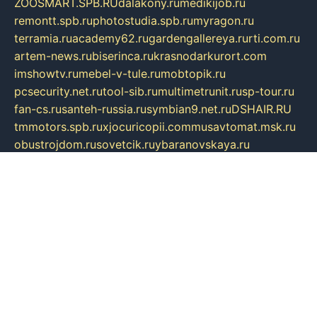
ZOOSMART.SPB.RU
dalakony.ru
medikijob.ru
remontt.spb.ru
photostudia.spb.ru
myragon.ru
terramia.ru
academy62.ru
gardengallereya.ru
rti.com.ru
artem-news.ru
biserinca.ru
krasnodarkurort.com
imshowtv.ru
mebel-v-tule.ru
mobtopik.ru
pcsecurity.net.ru
tool-sib.ru
multimetrunit.ru
sp-tour.ru
fan-cs.ru
santeh-russia.ru
symbian9.net.ru
DSHAIR.RU
tmmotors.spb.ru
xjocuricopii.com
musavtomat.msk.ru
obustrojdom.ru
sovetcik.ru
ybaranovskaya.ru
ppknews.ru
cult-alshei.ru
JAPANRUSSIA.RU
proekciyamebel.ru
imper-finans.ru
rim.org.ru
glamourai.ru
brassminus.ru
zabor-pro.ru
ftn.pp.ru
dorogoe58.ru
laimengpacker.ru
kuzova-zapchasti.ru
sageerp.ru
taxodrom.ru
dsrazvitie.ru
hardcity.net.ru
ratinghomegames.ru
topservice25.ru
gubernyan.ru
gtglasslined.ru
ii4.ru
tssport.spb.ru
andorra24.com
blackwallstreet.ru
oboimos.ru
optim-doors.com.ru
ikuch.ru
nycr.org.ru
npa21.ru
vremya-ch.spb.ru