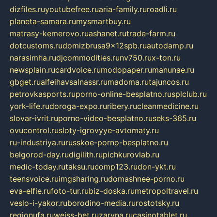
dizfiles.ru
youtubefree.ru
aria-family.ru
roadli.ru
planeta-samara.ru
mysmartbuy.ru
matrasy-kemerovo.ru
ashanet.ru
trade-farm.ru
dotcustoms.ru
domizbrusa9x12spb.ru
autodamp.ru
narasimha.ru
djcommodities.ru
nv750.ru
x-ton.ru
newsplain.ru
cardvoice.ru
modopaper.ru
manunae.ru
gbget.ru
alfeihavsalnassr.ru
madoma.ru
tajuncos.ru
petrovkasports.ru
porno-online-besplatno.ru
splclub.ru
york-life.ru
doroga-expo.ru
ribery.ru
cleanmedicine.ru
slovar-ivrit.ru
porno-video-besplatno.ru
seks-365.ru
ovucontrol.ru
sloty-igrovyye-avtomaty.ru
ru-industriya.ru
russkoe-porno-besplatno.ru
belgorod-day.ru
digilith.ru
pichkurovlab.ru
medic-today.ru
taksu.ru
comp123.ru
don-ykt.ru
teensvoice.ru
imgsharing.ru
domashnee-porno.ru
eva-elfie.ru
foto-tur.ru
biz-doska.ru
metropoltravel.ru
veslo-i-yakor.ru
borodino-media.ru
rostotsky.ru
regionufa.ru
weiss-bet.ru
zaryna.ru
casinotablet.ru