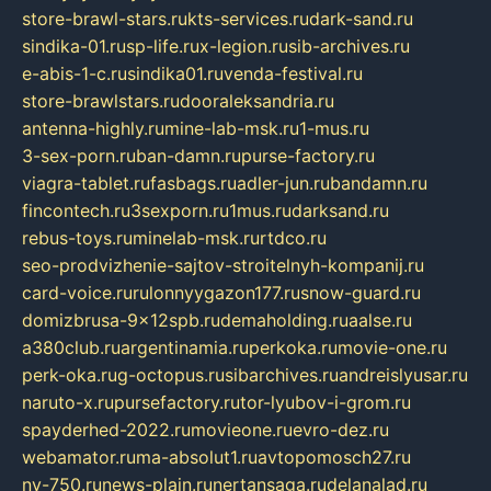
store-brawl-stars.ru
kts-services.ru
dark-sand.ru
sindika-01.ru
sp-life.ru
x-legion.ru
sib-archives.ru
e-abis-1-c.ru
sindika01.ru
venda-festival.ru
store-brawlstars.ru
dooraleksandria.ru
antenna-highly.ru
mine-lab-msk.ru
1-mus.ru
3-sex-porn.ru
ban-damn.ru
purse-factory.ru
viagra-tablet.ru
fasbags.ru
adler-jun.ru
bandamn.ru
fincontech.ru
3sexporn.ru
1mus.ru
darksand.ru
rebus-toys.ru
minelab-msk.ru
rtdco.ru
seo-prodvizhenie-sajtov-stroitelnyh-kompanij.ru
card-voice.ru
rulonnyygazon177.ru
snow-guard.ru
domizbrusa-9x12spb.ru
demaholding.ru
aalse.ru
a380club.ru
argentinamia.ru
perkoka.ru
movie-one.ru
perk-oka.ru
g-octopus.ru
sibarchives.ru
andreislyusar.ru
naruto-x.ru
pursefactory.ru
tor-lyubov-i-grom.ru
spayderhed-2022.ru
movieone.ru
evro-dez.ru
webamator.ru
ma-absolut1.ru
avtopomosch27.ru
nv-750.ru
news-plain.ru
nertansaga.ru
delanalad.ru