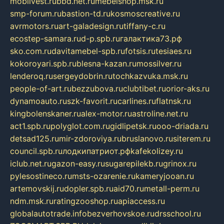
mobilvest.ru
bbd.net.ru
mebelshop.msk.ru
smp-forum.ru
bastion-td.ru
kosmoscreative.ru
avrmotors.ru
art-galadesign.ru
tiffany-c.ru
ecostep-samara.ru
d-p.spb.ru
галактика73.рф
sko.com.ru
davitamebel-spb.ru
fotsis.ru
tesiaes.ru
kokoroyari.spb.ru
blesna-kazan.ru
mossilver.ru
lenderoq.ru
sergeydobrin.ru
tochkazvuka.msk.ru
people-of-art.ru
bezzubova.ru
clubtibet.ru
orior-aks.ru
dynamoauto.ru
szk-favorit.ru
carlines.ru
flatnsk.ru
kingbolenskaner.ru
alex-motor.ru
astroline.net.ru
act1.spb.ru
polyglot.com.ru
gidlipetsk.ru
ooo-driada.ru
detsad125.ru
mir-zdoroviya.ru
bruslanovo.ru
siterem.ru
council.spb.ru
лодкипатриот.рф
kafekolizey.ru
iclub.net.ru
gazon-easy.ru
sugarepilekb.ru
grinox.ru
pylesostineco.ru
msts-ozarenie.ru
kameryjooan.ru
artemovskij.ru
dopler.spb.ru
aid70.ru
metall-perm.ru
ndm.msk.ru
ratingzooshop.ru
apiaccess.ru
globalautotrade.info
bezverhovskoe.ru
drsschool.ru