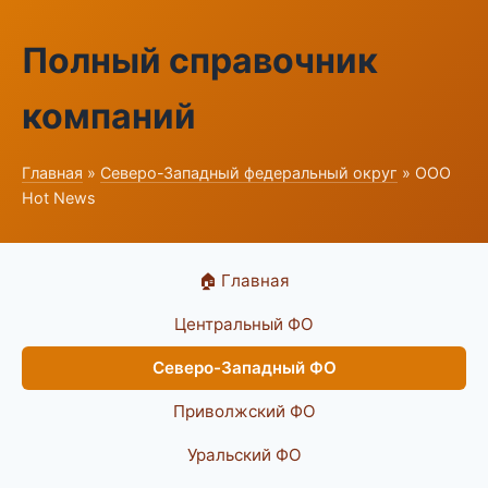
Полный справочник
компаний
Главная
»
Северо-Западный федеральный округ
» ООО
Hot News
🏠 Главная
Центральный ФО
Северо-Западный ФО
Приволжский ФО
Уральский ФО