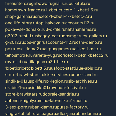
firehunters.ru
gribowo.ru
gnalis.ru
bulkitula.ru
hometown-france.ru
1-xbeticricetc-1-xbetti-5.ru
shop-garena.ru
cricetc-1-xbetr-1-xbetcc-2.ru
one-life-story.ru
top-halyava.ru
accounts112.ru
poka-vse-doma-2.ru
3-d-file.ru
hahahaharms.ru
g2012.ru
tst-1.ru
shaggy-cat.ru
opsmgr.ru
ev-gallery.ru
g-2012.ru
ops-mgr.ru
accounts-112.ru
csm-demo.ru
poka-vse-doma2.ru
airgungames.ru
allseo-host.ru
tehosmotre.ru
varieta-yug.ru
cricetc1xbetr1xbetcc2.ru
raytor-d.ru
atillagunn.ru
3d-file.ru
1xbeticricetc1xbetti5.ru
uafoot-statti.ru
e-abis1c.ru
store-brawl-stars.ru
kts-services.ru
dark-sand.ru
sindika-01.ru
sp-life.ru
x-legion.ru
sib-archives.ru
e-abis-1-c.ru
sindika01.ru
venda-festival.ru
store-brawlstars.ru
dooraleksandria.ru
antenna-highly.ru
mine-lab-msk.ru
1-mus.ru
3-sex-porn.ru
ban-damn.ru
purse-factory.ru
viagra-tablet.ru
fasbags.ru
adler-jun.ru
bandamn.ru