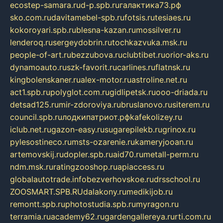
ecostep-samara.ru
d-p.spb.ru
галактика73.рф
sko.com.ru
davitamebel-spb.ru
fotsis.ru
tesiaes.ru
kokoroyari.spb.ru
blesna-kazan.ru
mossilver.ru
lenderoq.ru
sergeydobrin.ru
tochkazvuka.msk.ru
people-of-art.ru
bezzubova.ru
clubtibet.ru
orior-aks.ru
dynamoauto.ru
szk-favorit.ru
carlines.ru
flatnsk.ru
kingbolenskaner.ru
alex-motor.ru
astroline.net.ru
act1.spb.ru
polyglot.com.ru
gidlipetsk.ru
ooo-driada.ru
detsad125.ru
mir-zdoroviya.ru
bruslanovo.ru
siterem.ru
council.spb.ru
лодкипатриот.рф
kafekolizey.ru
iclub.net.ru
gazon-easy.ru
sugarepilekb.ru
grinox.ru
pylesostineco.ru
msts-ozarenie.ru
kameryjooan.ru
artemovskij.ru
dopler.spb.ru
aid70.ru
metall-perm.ru
ndm.msk.ru
ratingzooshop.ru
apiaccess.ru
globalautotrade.info
bezverhovskoe.ru
drsschool.ru
ZOOSMART.SPB.RU
dalakony.ru
medikijob.ru
remontt.spb.ru
photostudia.spb.ru
myragon.ru
terramia.ru
academy62.ru
gardengallereya.ru
rti.com.ru