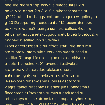
one-life-story.ru
top-halyava.ru
accounts112.ru
poka-vse-doma-2.ru
3-d-file.ru
hahahaharms.ru
g2012.ru
tst-1.ru
shaggy-cat.ru
opsmgr.ru
ev-gallery.ru
g-2012.ru
ops-mgr.ru
accounts-112.ru
csm-demo.ru
poka-vse-doma2.ru
airgungames.ru
allseo-host.ru
tehosmotre.ru
varieta-yug.ru
cricetc1xbetr1xbetcc2.ru
raytor-d.ru
atillagunn.ru
3d-file.ru
1xbeticricetc1xbetti5.ru
uafoot-statti.ru
e-abis1c.ru
store-brawl-stars.ru
kts-services.ru
dark-sand.ru
sindika-01.ru
sp-life.ru
x-legion.ru
sib-archives.ru
e-abis-1-c.ru
sindika01.ru
venda-festival.ru
store-brawlstars.ru
dooraleksandria.ru
antenna-highly.ru
mine-lab-msk.ru
1-mus.ru
3-sex-porn.ru
ban-damn.ru
purse-factory.ru
viagra-tablet.ru
fasbags.ru
adler-jun.ru
bandamn.ru
fincontech.ru
3sexporn.ru
1mus.ru
darksand.ru
rebus-toys.ru
minelab-msk.ru
alabuga-cityhotel.ru
medsprawo-4-ka.ru
2864420.ru
blagodarenie-spb.ru