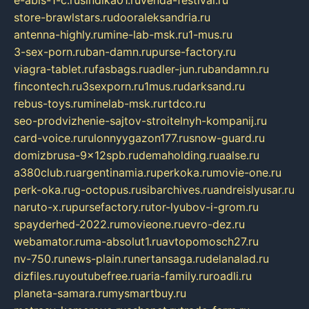
store-brawlstars.ru
dooraleksandria.ru
antenna-highly.ru
mine-lab-msk.ru
1-mus.ru
3-sex-porn.ru
ban-damn.ru
purse-factory.ru
viagra-tablet.ru
fasbags.ru
adler-jun.ru
bandamn.ru
fincontech.ru
3sexporn.ru
1mus.ru
darksand.ru
rebus-toys.ru
minelab-msk.ru
rtdco.ru
seo-prodvizhenie-sajtov-stroitelnyh-kompanij.ru
card-voice.ru
rulonnyygazon177.ru
snow-guard.ru
domizbrusa-9x12spb.ru
demaholding.ru
aalse.ru
a380club.ru
argentinamia.ru
perkoka.ru
movie-one.ru
perk-oka.ru
g-octopus.ru
sibarchives.ru
andreislyusar.ru
naruto-x.ru
pursefactory.ru
tor-lyubov-i-grom.ru
spayderhed-2022.ru
movieone.ru
evro-dez.ru
webamator.ru
ma-absolut1.ru
avtopomosch27.ru
nv-750.ru
news-plain.ru
nertansaga.ru
delanalad.ru
dizfiles.ru
youtubefree.ru
aria-family.ru
roadli.ru
planeta-samara.ru
mysmartbuy.ru