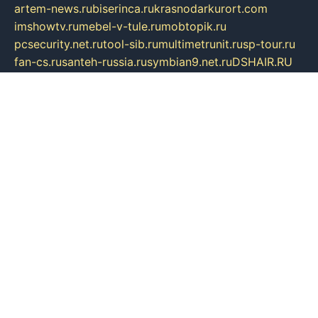
artem-news.ru
biserinca.ru
krasnodarkurort.com
imshowtv.ru
mebel-v-tule.ru
mobtopik.ru
pcsecurity.net.ru
tool-sib.ru
multimetrunit.ru
sp-tour.ru
fan-cs.ru
santeh-russia.ru
symbian9.net.ru
DSHAIR.RU
tmmotors.spb.ru
xjocuricopii.com
musavtomat.msk.ru
obustrojdom.ru
sovetcik.ru
ybaranovskaya.ru
ppknews.ru
cult-alshei.ru
JAPANRUSSIA.RU
proekciyamebel.ru
imper-finans.ru
rim.org.ru
glamourai.ru
brassminus.ru
zabor-pro.ru
ftn.pp.ru
dorogoe58.ru
laimengpacker.ru
kuzova-zapchasti.ru
sageerp.ru
taxodrom.ru
dsrazvitie.ru
hardcity.net.ru
ratinghomegames.ru
topservice25.ru
gubernyan.ru
gtglasslined.ru
ii4.ru
tssport.spb.ru
andorra24.com
blackwallstreet.ru
oboimos.ru
optim-doors.com.ru
ikuch.ru
nycr.org.ru
npa21.ru
vremya-ch.spb.ru
desert000.ru
ivtorgi.ru
ifiori.ru
catalog-statei.ru
dcv.org.ru
spetsmaster174.ru
ipkameryhiseeu.ru
dum26.ru
ruspol.spb.ru
fr-opendp.ru
kam-solnyshko.ru