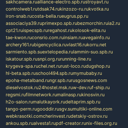
sakhcamera.ru
alliance-electro.spb.ru
stroyavt.ru
controlweb1.ru
tdsak74.ru
kinzozo-ru.ru
kvotka.ru
iron-snab.ru
costa-bella.ru
eugrus.pp.ru
associaciya39.ru
primexpo.spb.ru
bezmorchin.ru
ia2.ru
cpt21.ru
ispecspb.ru
regahost.ru
kolosok-elita.ru
tae-kwon.ru
consrio.com.ru
insiam.ru
avegainfo.ru
archery161.ru
bigencyclica.ru
vlast16.ru
korru.net
sarmiento.spb.su
extelopedia.ru
lammin-suo.spb.ru
iskatour.spb.ru
snpi.org.ru
running-line.ru
krygeva-spa.ru
chel.net.ru
rust-loco.ru
dugshop.ru
hl-beta.spb.ru
school494.spb.ru
mymubaby.ru
epoha-metalband.ru
ngr.spb.ru
rusgosnews.com
dieselvostok.ru
24hostel.msk.ru
w-dev.ru
f-ship.ru
regsmi.ru
filmnetwork.ru
malinasp.ru
kinosvin.ru
h2o-salon.ru
malutkayork.ru
deltaprim.spb.ru
tango-perm.ru
gooddir.ru
sgv.su
multiki-online.com
webkrasotki.com
cherinvest.ru
detskiy-ostrov.ru
ankou.spb.ru
alvesta1.ru
pdf-creator.ru
nix-files.org.ru