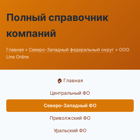
Полный справочник
компаний
Главная
»
Северо-Западный федеральный округ
» ООО
Line Online
🏠 Главная
Центральный ФО
Северо-Западный ФО
Приволжский ФО
Уральский ФО