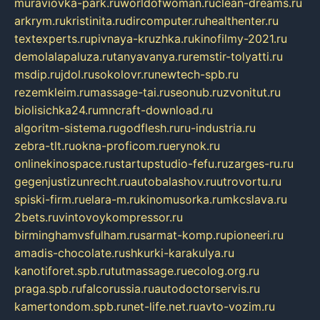
muraviovka-park.ru
worldofwoman.ru
clean-dreams.ru
arkrym.ru
kristinita.ru
dircomputer.ru
healthenter.ru
textexperts.ru
pivnaya-kruzhka.ru
kinofilmy-2021.ru
demolalapaluza.ru
tanyavanya.ru
remstir-tolyatti.ru
msdip.ru
jdol.ru
sokolovr.ru
newtech-spb.ru
rezemkleim.ru
massage-tai.ru
seonub.ru
zvonitut.ru
biolisichka24.ru
mncraft-download.ru
algoritm-sistema.ru
godflesh.ru
ru-industria.ru
zebra-tlt.ru
okna-proficom.ru
erynok.ru
onlinekinospace.ru
startupstudio-fefu.ru
zarges-ru.ru
gegenjustizunrecht.ru
autobalashov.ru
utrovortu.ru
spiski-firm.ru
elara-m.ru
kinomusorka.ru
mkcslava.ru
2bets.ru
vintovoykompressor.ru
birminghamvsfulham.ru
sarmat-komp.ru
pioneeri.ru
amadis-chocolate.ru
shkurki-karakulya.ru
kanotiforet.spb.ru
tutmassage.ru
ecolog.org.ru
praga.spb.ru
falcorussia.ru
autodoctorservis.ru
kamertondom.spb.ru
net-life.net.ru
avto-vozim.ru