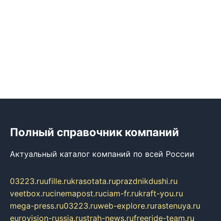
Полный справочник компаний
Актуальный каталог компаний по всей России
03223.ru
ufille.ru
krasotata.ru
prazdnikdushi.ru
veetbox.ru
cinemapost.ru
ciam-fr.ru
kraft-you.ru
mega-press.ru
03223.ru
web-explore.ru
rastenuya.ru
eurovision-russia.ru
strah-news.ru
freeride-team.ru