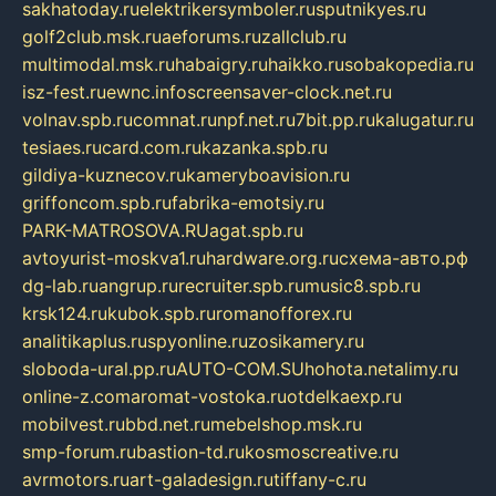
sakhatoday.ru
elektrikersymboler.ru
sputnikyes.ru
golf2club.msk.ru
aeforums.ru
zallclub.ru
multimodal.msk.ru
habaigry.ru
haikko.ru
sobakopedia.ru
isz-fest.ru
ewnc.info
screensaver-clock.net.ru
volnav.spb.ru
comnat.ru
npf.net.ru
7bit.pp.ru
kalugatur.ru
tesiaes.ru
card.com.ru
kazanka.spb.ru
gildiya-kuznecov.ru
kameryboavision.ru
griffoncom.spb.ru
fabrika-emotsiy.ru
PARK-MATROSOVA.RU
agat.spb.ru
avtoyurist-moskva1.ru
hardware.org.ru
схема-авто.рф
dg-lab.ru
angrup.ru
recruiter.spb.ru
music8.spb.ru
krsk124.ru
kubok.spb.ru
romanofforex.ru
analitikaplus.ru
spyonline.ru
zosikamery.ru
sloboda-ural.pp.ru
AUTO-COM.SU
hohota.net
alimy.ru
online-z.com
aromat-vostoka.ru
otdelkaexp.ru
mobilvest.ru
bbd.net.ru
mebelshop.msk.ru
smp-forum.ru
bastion-td.ru
kosmoscreative.ru
avrmotors.ru
art-galadesign.ru
tiffany-c.ru