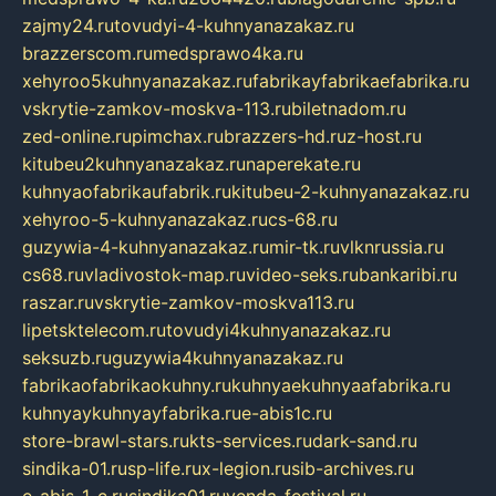
zajmy24.ru
tovudyi-4-kuhnyanazakaz.ru
brazzerscom.ru
medsprawo4ka.ru
xehyroo5kuhnyanazakaz.ru
fabrikayfabrikaefabrika.ru
vskrytie-zamkov-moskva-113.ru
biletnadom.ru
zed-online.ru
pimchax.ru
brazzers-hd.ru
z-host.ru
kitubeu2kuhnyanazakaz.ru
naperekate.ru
kuhnyaofabrikaufabrik.ru
kitubeu-2-kuhnyanazakaz.ru
xehyroo-5-kuhnyanazakaz.ru
cs-68.ru
guzywia-4-kuhnyanazakaz.ru
mir-tk.ru
vlknrussia.ru
cs68.ru
vladivostok-map.ru
video-seks.ru
bankaribi.ru
raszar.ru
vskrytie-zamkov-moskva113.ru
lipetsktelecom.ru
tovudyi4kuhnyanazakaz.ru
seksuzb.ru
guzywia4kuhnyanazakaz.ru
fabrikaofabrikaokuhny.ru
kuhnyaekuhnyaafabrika.ru
kuhnyaykuhnyayfabrika.ru
e-abis1c.ru
store-brawl-stars.ru
kts-services.ru
dark-sand.ru
sindika-01.ru
sp-life.ru
x-legion.ru
sib-archives.ru
e-abis-1-c.ru
sindika01.ru
venda-festival.ru