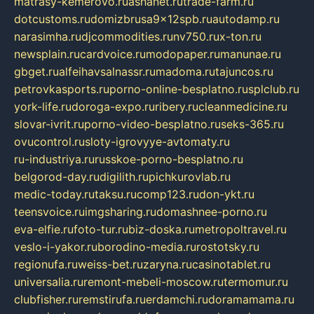
matrasy-kemerovo.ru
ashanet.ru
trade-farm.ru
dotcustoms.ru
domizbrusa9x12spb.ru
autodamp.ru
narasimha.ru
djcommodities.ru
nv750.ru
x-ton.ru
newsplain.ru
cardvoice.ru
modopaper.ru
manunae.ru
gbget.ru
alfeihavsalnassr.ru
madoma.ru
tajuncos.ru
petrovkasports.ru
porno-online-besplatno.ru
splclub.ru
york-life.ru
doroga-expo.ru
ribery.ru
cleanmedicine.ru
slovar-ivrit.ru
porno-video-besplatno.ru
seks-365.ru
ovucontrol.ru
sloty-igrovyye-avtomaty.ru
ru-industriya.ru
russkoe-porno-besplatno.ru
belgorod-day.ru
digilith.ru
pichkurovlab.ru
medic-today.ru
taksu.ru
comp123.ru
don-ykt.ru
teensvoice.ru
imgsharing.ru
domashnee-porno.ru
eva-elfie.ru
foto-tur.ru
biz-doska.ru
metropoltravel.ru
veslo-i-yakor.ru
borodino-media.ru
rostotsky.ru
regionufa.ru
weiss-bet.ru
zaryna.ru
casinotablet.ru
universalia.ru
remont-mebeli-moscow.ru
termomur.ru
clubfisher.ru
remstirufa.ru
erdamchi.ru
doramamama.ru