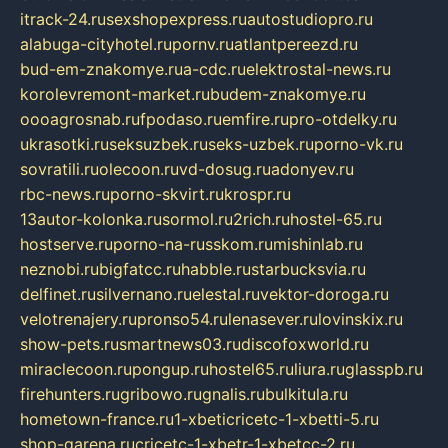
itrack-24.ru
sexshopexpress.ru
autostudiopro.ru
alabuga-cityhotel.ru
pornv.ru
atlantpereezd.ru
bud-em-znakomye.ru
a-cdc.ru
elektrostal-news.ru
korolevremont-market.ru
budem-znakomye.ru
oooagrosnab.ru
fpodaso.ru
emfire.ru
pro-otdelky.ru
ukrasotki.ru
seksuzbek.ru
seks-uzbek.ru
porno-vk.ru
sovratili.ru
olecoon.ru
vd-dosug.ru
adonyev.ru
rbc-news.ru
porno-skvirt.ru
krospr.ru
13autor-kolonka.ru
sormol.ru
2rich.ru
hostel-65.ru
hostserve.ru
porno-na-russkom.ru
mishinlab.ru
neznobi.ru
bigfatcc.ru
habble.ru
starbucksvia.ru
delfinet.ru
silvernano.ru
elestal.ru
vektor-doroga.ru
velotrenajery.ru
pronso54.ru
lenasever.ru
lovinskix.ru
show-pets.ru
smartnews03.ru
discofoxworld.ru
miraclecoon.ru
pongup.ru
hostel65.ru
liura.ru
glasspb.ru
firehunters.ru
gribowo.ru
gnalis.ru
bulkitula.ru
hometown-france.ru
1-xbeticricetc-1-xbetti-5.ru
shop-garena.ru
cricetc-1-xbetr-1-xbetcc-2.ru