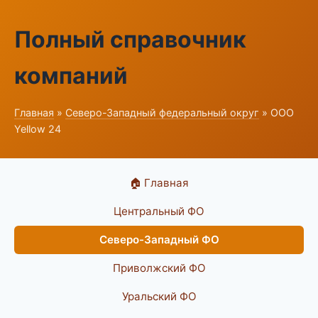
Полный справочник
компаний
Главная
»
Северо-Западный федеральный округ
» ООО
Yellow 24
🏠 Главная
Центральный ФО
Северо-Западный ФО
Приволжский ФО
Уральский ФО