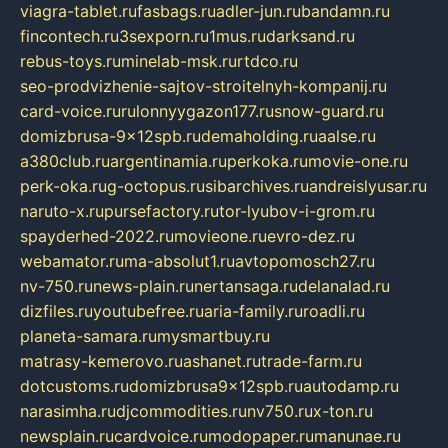
viagra-tablet.ru
fasbags.ru
adler-jun.ru
bandamn.ru
fincontech.ru
3sexporn.ru
1mus.ru
darksand.ru
rebus-toys.ru
minelab-msk.ru
rtdco.ru
seo-prodvizhenie-sajtov-stroitelnyh-kompanij.ru
card-voice.ru
rulonnyygazon177.ru
snow-guard.ru
domizbrusa-9x12spb.ru
demaholding.ru
aalse.ru
a380club.ru
argentinamia.ru
perkoka.ru
movie-one.ru
perk-oka.ru
g-octopus.ru
sibarchives.ru
andreislyusar.ru
naruto-x.ru
pursefactory.ru
tor-lyubov-i-grom.ru
spayderhed-2022.ru
movieone.ru
evro-dez.ru
webamator.ru
ma-absolut1.ru
avtopomosch27.ru
nv-750.ru
news-plain.ru
nertansaga.ru
delanalad.ru
dizfiles.ru
youtubefree.ru
aria-family.ru
roadli.ru
planeta-samara.ru
mysmartbuy.ru
matrasy-kemerovo.ru
ashanet.ru
trade-farm.ru
dotcustoms.ru
domizbrusa9x12spb.ru
autodamp.ru
narasimha.ru
djcommodities.ru
nv750.ru
x-ton.ru
newsplain.ru
cardvoice.ru
modopaper.ru
manunae.ru