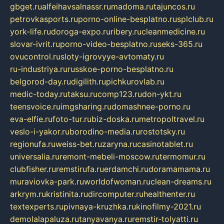
gbget.ru
alfeihavsalnassr.ru
madoma.ru
tajuncos.ru
petrovkasports.ru
porno-online-besplatno.ru
splclub.ru
york-life.ru
doroga-expo.ru
ribery.ru
cleanmedicine.ru
slovar-ivrit.ru
porno-video-besplatno.ru
seks-365.ru
ovucontrol.ru
sloty-igrovyye-avtomaty.ru
ru-industriya.ru
russkoe-porno-besplatno.ru
belgorod-day.ru
digilith.ru
pichkurovlab.ru
medic-today.ru
taksu.ru
comp123.ru
don-ykt.ru
teensvoice.ru
imgsharing.ru
domashnee-porno.ru
eva-elfie.ru
foto-tur.ru
biz-doska.ru
metropoltravel.ru
veslo-i-yakor.ru
borodino-media.ru
rostotsky.ru
regionufa.ru
weiss-bet.ru
zaryna.ru
casinotablet.ru
universalia.ru
remont-mebeli-moscow.ru
termomur.ru
clubfisher.ru
remstirufa.ru
erdamchi.ru
doramamama.ru
muraviovka-park.ru
worldofwoman.ru
clean-dreams.ru
arkrym.ru
kristinita.ru
dircomputer.ru
healthenter.ru
textexperts.ru
pivnaya-kruzhka.ru
kinofilmy-2021.ru
demolalapaluza.ru
tanyavanya.ru
remstir-tolyatti.ru