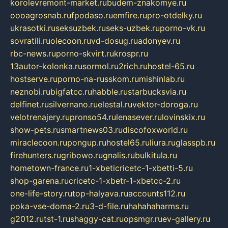
korolevremont-market.ru
budem-znakomye.ru
oooagrosnab.ru
fpodaso.ru
emfire.ru
pro-otdelky.ru
ukrasotki.ru
seksuzbek.ru
seks-uzbek.ru
porno-vk.ru
sovratili.ru
olecoon.ru
vd-dosug.ru
adonyev.ru
rbc-news.ru
porno-skvirt.ru
krospr.ru
13autor-kolonka.ru
sormol.ru
2rich.ru
hostel-65.ru
hostserve.ru
porno-na-russkom.ru
mishinlab.ru
neznobi.ru
bigfatcc.ru
habble.ru
starbucksvia.ru
delfinet.ru
silvernano.ru
elestal.ru
vektor-doroga.ru
velotrenajery.ru
pronso54.ru
lenasever.ru
lovinskix.ru
show-pets.ru
smartnews03.ru
discofoxworld.ru
miraclecoon.ru
pongup.ru
hostel65.ru
liura.ru
glasspb.ru
firehunters.ru
gribowo.ru
gnalis.ru
bulkitula.ru
hometown-france.ru
1-xbeticricetc-1-xbetti-5.ru
shop-garena.ru
cricetc-1-xbetr-1-xbetcc-2.ru
one-life-story.ru
top-halyava.ru
accounts112.ru
poka-vse-doma-2.ru
3-d-file.ru
hahahaharms.ru
g2012.ru
tst-1.ru
shaggy-cat.ru
opsmgr.ru
ev-gallery.ru