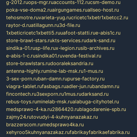
g-2012.ru
ops-mgr.ru
accounts-112.ru
csm-demo.ru
poka-vse-doma2.ru
airgungames.ru
allseo-host.ru
tehosmotre.ru
varieta-yug.ru
cricetc1xbetr1xbetcc2.ru
raytor-d.ru
atillagunn.ru
3d-file.ru
1xbeticricetc1xbetti5.ru
uafoot-statti.ru
e-abis1c.ru
store-brawl-stars.ru
kts-services.ru
dark-sand.ru
sindika-01.ru
sp-life.ru
x-legion.ru
sib-archives.ru
e-abis-1-c.ru
sindika01.ru
venda-festival.ru
store-brawlstars.ru
dooraleksandria.ru
antenna-highly.ru
mine-lab-msk.ru
1-mus.ru
3-sex-porn.ru
ban-damn.ru
purse-factory.ru
viagra-tablet.ru
fasbags.ru
adler-jun.ru
bandamn.ru
fincontech.ru
3sexporn.ru
1mus.ru
darksand.ru
rebus-toys.ru
minelab-msk.ru
alabuga-cityhotel.ru
medsprawo-4-ka.ru
2864420.ru
blagodarenie-spb.ru
zajmy24.ru
tovudyi-4-kuhnyanazakaz.ru
brazzerscom.ru
medsprawo4ka.ru
xehyroo5kuhnyanazakaz.ru
fabrikayfabrikaefabrika.ru