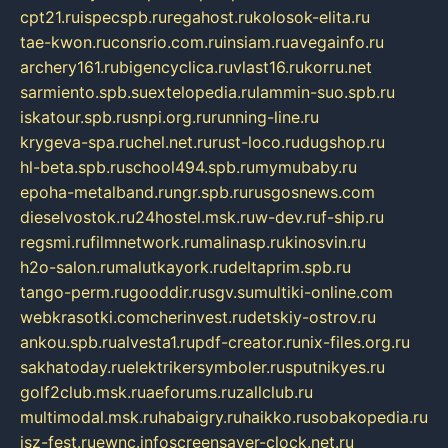
cpt21.ru
ispecspb.ru
regahost.ru
kolosok-elita.ru
tae-kwon.ru
consrio.com.ru
insiam.ru
avegainfo.ru
archery161.ru
bigencyclica.ru
vlast16.ru
korru.net
sarmiento.spb.su
extelopedia.ru
lammin-suo.spb.ru
iskatour.spb.ru
snpi.org.ru
running-line.ru
krygeva-spa.ru
chel.net.ru
rust-loco.ru
dugshop.ru
hl-beta.spb.ru
school494.spb.ru
mymubaby.ru
epoha-metalband.ru
ngr.spb.ru
rusgosnews.com
dieselvostok.ru
24hostel.msk.ru
w-dev.ru
f-ship.ru
regsmi.ru
filmnetwork.ru
malinasp.ru
kinosvin.ru
h2o-salon.ru
malutkayork.ru
deltaprim.spb.ru
tango-perm.ru
gooddir.ru
sgv.su
multiki-online.com
webkrasotki.com
cherinvest.ru
detskiy-ostrov.ru
ankou.spb.ru
alvesta1.ru
pdf-creator.ru
nix-files.org.ru
sakhatoday.ru
elektrikersymboler.ru
sputnikyes.ru
golf2club.msk.ru
aeforums.ru
zallclub.ru
multimodal.msk.ru
habaigry.ru
haikko.ru
sobakopedia.ru
isz-fest.ru
ewnc.info
screensaver-clock.net.ru