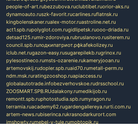
people-of-art.ru
bezzubova.ru
clubtibet.ru
orior-aks.ru
dynamoauto.ru
szk-favorit.ru
carlines.ru
flatnsk.ru
kingbolenskaner.ru
alex-motor.ru
astroline.net.ru
act1.spb.ru
polyglot.com.ru
gidlipetsk.ru
ooo-driada.ru
detsad125.ru
mir-zdoroviya.ru
bruslanovo.ru
siterem.ru
council.spb.ru
лодкипатриот.рф
kafekolizey.ru
iclub.net.ru
gazon-easy.ru
sugarepilekb.ru
grinox.ru
pylesostineco.ru
msts-ozarenie.ru
kameryjooan.ru
artemovskij.ru
dopler.spb.ru
aid70.ru
metall-perm.ru
ndm.msk.ru
ratingzooshop.ru
apiaccess.ru
globalautotrade.info
bezverhovskoe.ru
drsschool.ru
ZOOSMART.SPB.RU
dalakony.ru
medikijob.ru
remontt.spb.ru
photostudia.spb.ru
myragon.ru
terramia.ru
academy62.ru
gardengallereya.ru
rti.com.ru
artem-news.ru
biserinca.ru
krasnodarkurort.com
imshowtv.ru
mebel-v-tule.ru
mobtopik.ru
pcsecurity.net.ru
tool-sib.ru
multimetrunit.ru
sp-tour.ru
fan-cs.ru
santeh-russia.ru
symbian9.net.ru
DSHAIR.RU