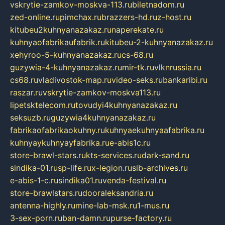
vskrytie-zamkov-moskva-113.ru
biletnadom.ru
zed-online.ru
pimchax.ru
brazzers-hd.ru
z-host.ru
kitubeu2kuhnyanazakaz.ru
naperekate.ru
kuhnyaofabrikaufabrik.ru
kitubeu-2-kuhnyanazakaz.ru
xehyroo-5-kuhnyanazakaz.ru
cs-68.ru
guzywia-4-kuhnyanazakaz.ru
mir-tk.ru
vlknrussia.ru
cs68.ru
vladivostok-map.ru
video-seks.ru
bankaribi.ru
raszar.ru
vskrytie-zamkov-moskva113.ru
lipetsktelecom.ru
tovudyi4kuhnyanazakaz.ru
seksuzb.ru
guzywia4kuhnyanazakaz.ru
fabrikaofabrikaokuhny.ru
kuhnyaekuhnyaafabrika.ru
kuhnyaykuhnyayfabrika.ru
e-abis1c.ru
store-brawl-stars.ru
kts-services.ru
dark-sand.ru
sindika-01.ru
sp-life.ru
x-legion.ru
sib-archives.ru
e-abis-1-c.ru
sindika01.ru
venda-festival.ru
store-brawlstars.ru
dooraleksandria.ru
antenna-highly.ru
mine-lab-msk.ru
1-mus.ru
3-sex-porn.ru
ban-damn.ru
purse-factory.ru