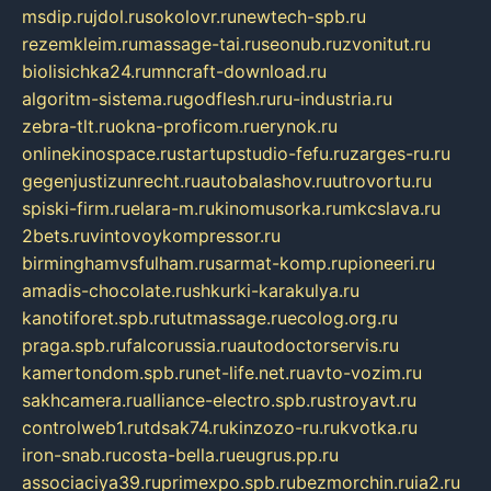
msdip.ru
jdol.ru
sokolovr.ru
newtech-spb.ru
rezemkleim.ru
massage-tai.ru
seonub.ru
zvonitut.ru
biolisichka24.ru
mncraft-download.ru
algoritm-sistema.ru
godflesh.ru
ru-industria.ru
zebra-tlt.ru
okna-proficom.ru
erynok.ru
onlinekinospace.ru
startupstudio-fefu.ru
zarges-ru.ru
gegenjustizunrecht.ru
autobalashov.ru
utrovortu.ru
spiski-firm.ru
elara-m.ru
kinomusorka.ru
mkcslava.ru
2bets.ru
vintovoykompressor.ru
birminghamvsfulham.ru
sarmat-komp.ru
pioneeri.ru
amadis-chocolate.ru
shkurki-karakulya.ru
kanotiforet.spb.ru
tutmassage.ru
ecolog.org.ru
praga.spb.ru
falcorussia.ru
autodoctorservis.ru
kamertondom.spb.ru
net-life.net.ru
avto-vozim.ru
sakhcamera.ru
alliance-electro.spb.ru
stroyavt.ru
controlweb1.ru
tdsak74.ru
kinzozo-ru.ru
kvotka.ru
iron-snab.ru
costa-bella.ru
eugrus.pp.ru
associaciya39.ru
primexpo.spb.ru
bezmorchin.ru
ia2.ru