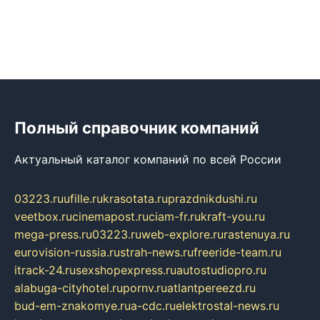
Полный справочник компаний
Актуальный каталог компаний по всей России
03223.ru
ufille.ru
krasotata.ru
prazdnikdushi.ru
veetbox.ru
cinemapost.ru
ciam-fr.ru
kraft-you.ru
mega-press.ru
03223.ru
web-explore.ru
rastenuya.ru
eurovision-russia.ru
strah-news.ru
freeride-team.ru
itrack-24.ru
sexshopexpress.ru
autostudiopro.ru
alabuga-cityhotel.ru
pornv.ru
atlantpereezd.ru
bud-em-znakomye.ru
a-cdc.ru
elektrostal-news.ru