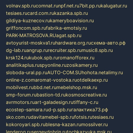
volnav.spb.ru
comnat.ru
npf.net.ru
7bit.pp.ru
kalugatur.ru
tesiaes.ru
card.com.ru
kazanka.spb.ru
gildiya-kuznecov.ru
kameryboavision.ru
griffoncom.spb.ru
fabrika-emotsiy.ru
PARK-MATROSOVA.RU
agat.spb.ru
avtoyurist-moskva1.ru
hardware.org.ru
схема-авто.рф
dg-lab.ru
angrup.ru
recruiter.spb.ru
music8.spb.ru
krsk124.ru
kubok.spb.ru
romanofforex.ru
analitikaplus.ru
spyonline.ru
zosikamery.ru
sloboda-ural.pp.ru
AUTO-COM.SU
hohota.net
alimy.ru
online-z.com
aromat-vostoka.ru
otdelkaexp.ru
mobilvest.ru
bbd.net.ru
mebelshop.msk.ru
smp-forum.ru
bastion-td.ru
kosmoscreative.ru
avrmotors.ru
art-galadesign.ru
tiffany-c.ru
ecostep-samara.ru
d-p.spb.ru
галактика73.рф
sko.com.ru
davitamebel-spb.ru
fotsis.ru
tesiaes.ru
kokoroyari.spb.ru
blesna-kazan.ru
mossilver.ru
lenderoq.ru
sergeydobrin.ru
tochkazvuka.msk.ru