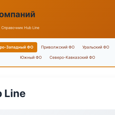
компаний
 Справочник Hub Line
ро-Западный ФО
Приволжский ФО
Уральский ФО
Южный ФО
Северо-Кавказский ФО
 Line