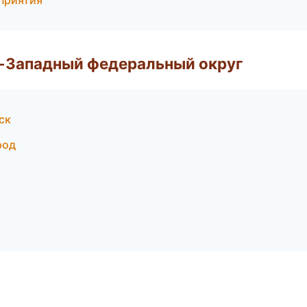
оприятия
о-Западный федеральный округ
ск
род