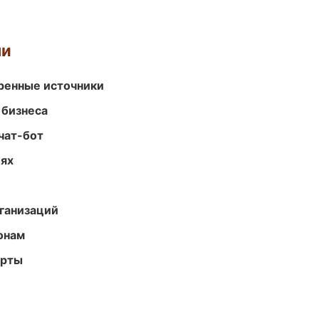
ми
еренные источники
 бизнеса
чат-бот
иях
ганизаций
онам
арты