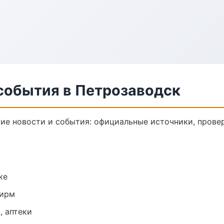
 события в Петрозаводск
е новости и события: официальные источники, провер
ке
фирм
, аптеки