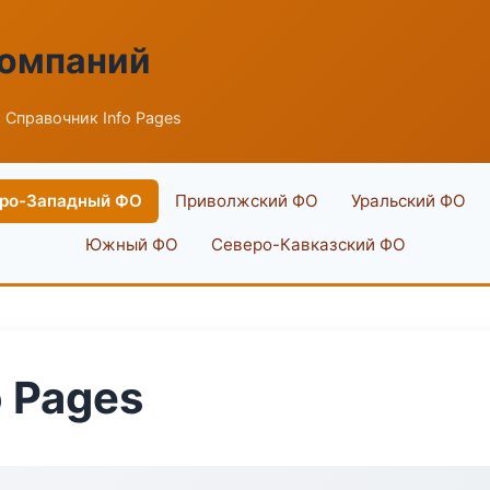
компаний
 Справочник Info Pages
ро-Западный ФО
Приволжский ФО
Уральский ФО
Южный ФО
Северо-Кавказский ФО
o Pages