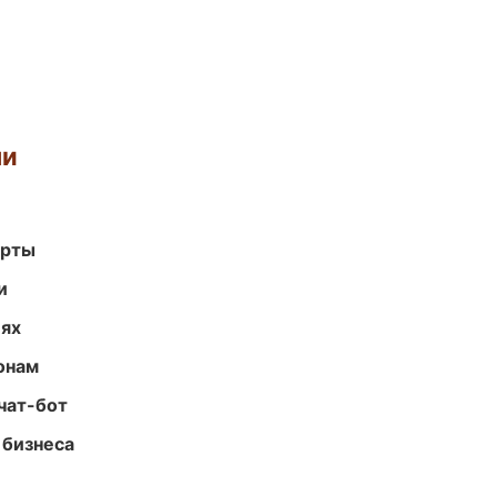
ми
арты
и
иях
онам
чат-бот
 бизнеса