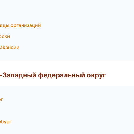
ницы организаций
доски
вакансии
о-Западный федеральный округ
рг
рбург