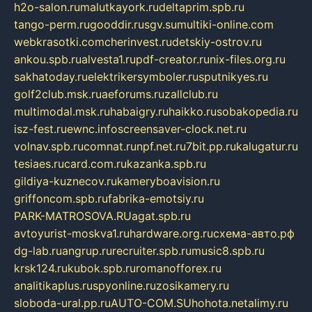
h2o-salon.ru
malutkayork.ru
deltaprim.spb.ru
tango-perm.ru
gooddir.ru
sgv.su
multiki-online.com
webkrasotki.com
cherinvest.ru
detskiy-ostrov.ru
ankou.spb.ru
alvesta1.ru
pdf-creator.ru
nix-files.org.ru
sakhatoday.ru
elektrikersymboler.ru
sputnikyes.ru
golf2club.msk.ru
aeforums.ru
zallclub.ru
multimodal.msk.ru
habaigry.ru
haikko.ru
sobakopedia.ru
isz-fest.ru
ewnc.info
screensaver-clock.net.ru
volnav.spb.ru
comnat.ru
npf.net.ru
7bit.pp.ru
kalugatur.ru
tesiaes.ru
card.com.ru
kazanka.spb.ru
gildiya-kuznecov.ru
kameryboavision.ru
griffoncom.spb.ru
fabrika-emotsiy.ru
PARK-MATROSOVA.RU
agat.spb.ru
avtoyurist-moskva1.ru
hardware.org.ru
схема-авто.рф
dg-lab.ru
angrup.ru
recruiter.spb.ru
music8.spb.ru
krsk124.ru
kubok.spb.ru
romanofforex.ru
analitikaplus.ru
spyonline.ru
zosikamery.ru
sloboda-ural.pp.ru
AUTO-COM.SU
hohota.net
alimy.ru