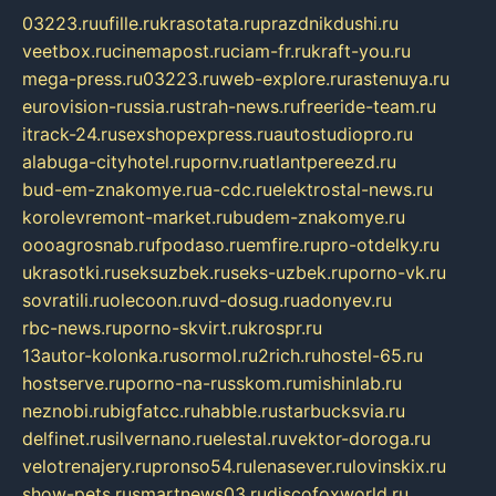
03223.ru
ufille.ru
krasotata.ru
prazdnikdushi.ru
veetbox.ru
cinemapost.ru
ciam-fr.ru
kraft-you.ru
mega-press.ru
03223.ru
web-explore.ru
rastenuya.ru
eurovision-russia.ru
strah-news.ru
freeride-team.ru
itrack-24.ru
sexshopexpress.ru
autostudiopro.ru
alabuga-cityhotel.ru
pornv.ru
atlantpereezd.ru
bud-em-znakomye.ru
a-cdc.ru
elektrostal-news.ru
korolevremont-market.ru
budem-znakomye.ru
oooagrosnab.ru
fpodaso.ru
emfire.ru
pro-otdelky.ru
ukrasotki.ru
seksuzbek.ru
seks-uzbek.ru
porno-vk.ru
sovratili.ru
olecoon.ru
vd-dosug.ru
adonyev.ru
rbc-news.ru
porno-skvirt.ru
krospr.ru
13autor-kolonka.ru
sormol.ru
2rich.ru
hostel-65.ru
hostserve.ru
porno-na-russkom.ru
mishinlab.ru
neznobi.ru
bigfatcc.ru
habble.ru
starbucksvia.ru
delfinet.ru
silvernano.ru
elestal.ru
vektor-doroga.ru
velotrenajery.ru
pronso54.ru
lenasever.ru
lovinskix.ru
show-pets.ru
smartnews03.ru
discofoxworld.ru