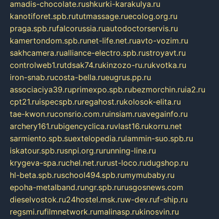
amadis-chocolate.ru
shkurki-karakulya.ru
kanotiforet.spb.ru
tutmassage.ru
ecolog.org.ru
praga.spb.ru
falcorussia.ru
autodoctorservis.ru
kamertondom.spb.ru
net-life.net.ru
avto-vozim.ru
sakhcamera.ru
alliance-electro.spb.ru
stroyavt.ru
controlweb1.ru
tdsak74.ru
kinzozo-ru.ru
kvotka.ru
iron-snab.ru
costa-bella.ru
eugrus.pp.ru
associaciya39.ru
primexpo.spb.ru
bezmorchin.ru
ia2.ru
cpt21.ru
ispecspb.ru
regahost.ru
kolosok-elita.ru
tae-kwon.ru
consrio.com.ru
insiam.ru
avegainfo.ru
archery161.ru
bigencyclica.ru
vlast16.ru
korru.net
sarmiento.spb.su
extelopedia.ru
lammin-suo.spb.ru
iskatour.spb.ru
snpi.org.ru
running-line.ru
krygeva-spa.ru
chel.net.ru
rust-loco.ru
dugshop.ru
hl-beta.spb.ru
school494.spb.ru
mymubaby.ru
epoha-metalband.ru
ngr.spb.ru
rusgosnews.com
dieselvostok.ru
24hostel.msk.ru
w-dev.ru
f-ship.ru
regsmi.ru
filmnetwork.ru
malinasp.ru
kinosvin.ru