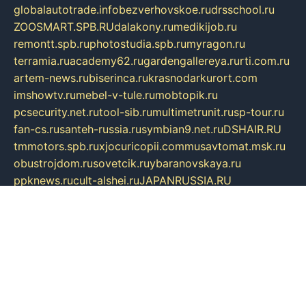
globalautotrade.info
bezverhovskoe.ru
drsschool.ru
ZOOSMART.SPB.RU
dalakony.ru
medikijob.ru
remontt.spb.ru
photostudia.spb.ru
myragon.ru
terramia.ru
academy62.ru
gardengallereya.ru
rti.com.ru
artem-news.ru
biserinca.ru
krasnodarkurort.com
imshowtv.ru
mebel-v-tule.ru
mobtopik.ru
pcsecurity.net.ru
tool-sib.ru
multimetrunit.ru
sp-tour.ru
fan-cs.ru
santeh-russia.ru
symbian9.net.ru
DSHAIR.RU
tmmotors.spb.ru
xjocuricopii.com
musavtomat.msk.ru
obustrojdom.ru
sovetcik.ru
ybaranovskaya.ru
ppknews.ru
cult-alshei.ru
JAPANRUSSIA.RU
proekciyamebel.ru
imper-finans.ru
rim.org.ru
glamourai.ru
brassminus.ru
zabor-pro.ru
ftn.pp.ru
dorogoe58.ru
laimengpacker.ru
kuzova-zapchasti.ru
sageerp.ru
taxodrom.ru
dsrazvitie.ru
hardcity.net.ru
ratinghomegames.ru
topservice25.ru
gubernyan.ru
gtglasslined.ru
ii4.ru
tssport.spb.ru
andorra24.com
blackwallstreet.ru
oboimos.ru
optim-doors.com.ru