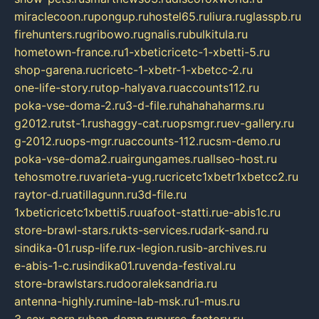
miraclecoon.ru
pongup.ru
hostel65.ru
liura.ru
glasspb.ru
firehunters.ru
gribowo.ru
gnalis.ru
bulkitula.ru
hometown-france.ru
1-xbeticricetc-1-xbetti-5.ru
shop-garena.ru
cricetc-1-xbetr-1-xbetcc-2.ru
one-life-story.ru
top-halyava.ru
accounts112.ru
poka-vse-doma-2.ru
3-d-file.ru
hahahaharms.ru
g2012.ru
tst-1.ru
shaggy-cat.ru
opsmgr.ru
ev-gallery.ru
g-2012.ru
ops-mgr.ru
accounts-112.ru
csm-demo.ru
poka-vse-doma2.ru
airgungames.ru
allseo-host.ru
tehosmotre.ru
varieta-yug.ru
cricetc1xbetr1xbetcc2.ru
raytor-d.ru
atillagunn.ru
3d-file.ru
1xbeticricetc1xbetti5.ru
uafoot-statti.ru
e-abis1c.ru
store-brawl-stars.ru
kts-services.ru
dark-sand.ru
sindika-01.ru
sp-life.ru
x-legion.ru
sib-archives.ru
e-abis-1-c.ru
sindika01.ru
venda-festival.ru
store-brawlstars.ru
dooraleksandria.ru
antenna-highly.ru
mine-lab-msk.ru
1-mus.ru
3-sex-porn.ru
ban-damn.ru
purse-factory.ru