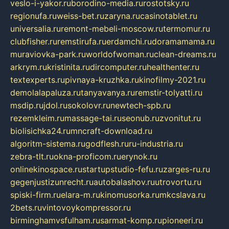
veslo-i-yakor.ru
borodino-media.ru
rostotsky.ru
regionufa.ru
weiss-bet.ru
zaryna.ru
casinotablet.ru
universalia.ru
remont-mebeli-moscow.ru
termomur.ru
clubfisher.ru
remstirufa.ru
erdamchi.ru
doramamama.ru
muraviovka-park.ru
worldofwoman.ru
clean-dreams.ru
arkrym.ru
kristinita.ru
dircomputer.ru
healthenter.ru
textexperts.ru
pivnaya-kruzhka.ru
kinofilmy-2021.ru
demolalapaluza.ru
tanyavanya.ru
remstir-tolyatti.ru
msdip.ru
jdol.ru
sokolovr.ru
newtech-spb.ru
rezemkleim.ru
massage-tai.ru
seonub.ru
zvonitut.ru
biolisichka24.ru
mncraft-download.ru
algoritm-sistema.ru
godflesh.ru
ru-industria.ru
zebra-tlt.ru
okna-proficom.ru
erynok.ru
onlinekinospace.ru
startupstudio-fefu.ru
zarges-ru.ru
gegenjustizunrecht.ru
autobalashov.ru
utrovortu.ru
spiski-firm.ru
elara-m.ru
kinomusorka.ru
mkcslava.ru
2bets.ru
vintovoykompressor.ru
birminghamvsfulham.ru
sarmat-komp.ru
pioneeri.ru