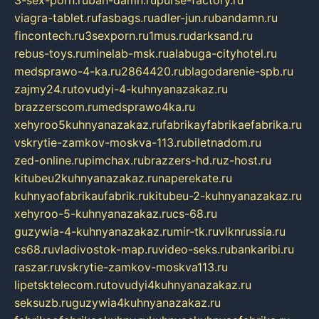
viagra-tablet.ru
fasbags.ru
adler-jun.ru
bandamn.ru
fincontech.ru
3sexporn.ru
1mus.ru
darksand.ru
rebus-toys.ru
minelab-msk.ru
alabuga-cityhotel.ru
medsprawo-4-ka.ru
2864420.ru
blagodarenie-spb.ru
zajmy24.ru
tovudyi-4-kuhnyanazakaz.ru
brazzerscom.ru
medsprawo4ka.ru
xehyroo5kuhnyanazakaz.ru
fabrikayfabrikaefabrika.ru
vskrytie-zamkov-moskva-113.ru
biletnadom.ru
zed-online.ru
pimchax.ru
brazzers-hd.ru
z-host.ru
kitubeu2kuhnyanazakaz.ru
naperekate.ru
kuhnyaofabrikaufabrik.ru
kitubeu-2-kuhnyanazakaz.ru
xehyroo-5-kuhnyanazakaz.ru
cs-68.ru
guzywia-4-kuhnyanazakaz.ru
mir-tk.ru
vlknrussia.ru
cs68.ru
vladivostok-map.ru
video-seks.ru
bankaribi.ru
raszar.ru
vskrytie-zamkov-moskva113.ru
lipetsktelecom.ru
tovudyi4kuhnyanazakaz.ru
seksuzb.ru
guzywia4kuhnyanazakaz.ru