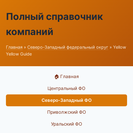
Полный справочник
компаний
Главная
»
Северо-Западный федеральный округ
» Yellow
Yellow Guide
🏠 Главная
Центральный ФО
Северо-Западный ФО
Приволжский ФО
Уральский ФО