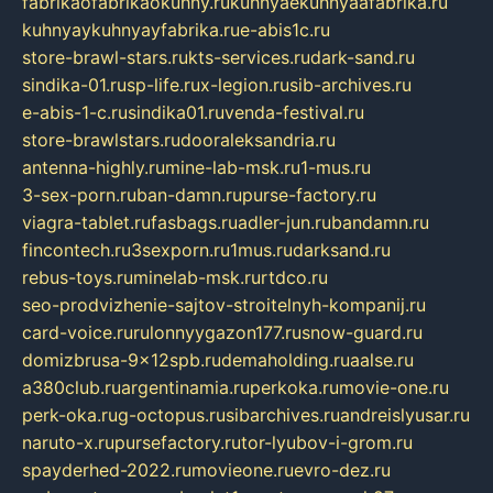
fabrikaofabrikaokuhny.ru
kuhnyaekuhnyaafabrika.ru
kuhnyaykuhnyayfabrika.ru
e-abis1c.ru
store-brawl-stars.ru
kts-services.ru
dark-sand.ru
sindika-01.ru
sp-life.ru
x-legion.ru
sib-archives.ru
e-abis-1-c.ru
sindika01.ru
venda-festival.ru
store-brawlstars.ru
dooraleksandria.ru
antenna-highly.ru
mine-lab-msk.ru
1-mus.ru
3-sex-porn.ru
ban-damn.ru
purse-factory.ru
viagra-tablet.ru
fasbags.ru
adler-jun.ru
bandamn.ru
fincontech.ru
3sexporn.ru
1mus.ru
darksand.ru
rebus-toys.ru
minelab-msk.ru
rtdco.ru
seo-prodvizhenie-sajtov-stroitelnyh-kompanij.ru
card-voice.ru
rulonnyygazon177.ru
snow-guard.ru
domizbrusa-9x12spb.ru
demaholding.ru
aalse.ru
a380club.ru
argentinamia.ru
perkoka.ru
movie-one.ru
perk-oka.ru
g-octopus.ru
sibarchives.ru
andreislyusar.ru
naruto-x.ru
pursefactory.ru
tor-lyubov-i-grom.ru
spayderhed-2022.ru
movieone.ru
evro-dez.ru