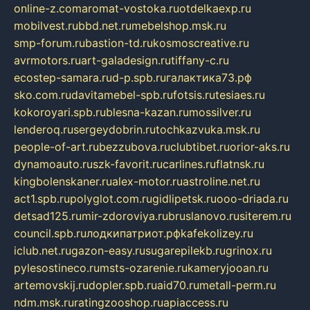
online-z.com
aromat-vostoka.ru
otdelkaexp.ru
mobilvest.ru
bbd.net.ru
mebelshop.msk.ru
smp-forum.ru
bastion-td.ru
kosmoscreative.ru
avrmotors.ru
art-galadesign.ru
tiffany-c.ru
ecostep-samara.ru
d-p.spb.ru
галактика73.рф
sko.com.ru
davitamebel-spb.ru
fotsis.ru
tesiaes.ru
kokoroyari.spb.ru
blesna-kazan.ru
mossilver.ru
lenderoq.ru
sergeydobrin.ru
tochkazvuka.msk.ru
people-of-art.ru
bezzubova.ru
clubtibet.ru
orior-aks.ru
dynamoauto.ru
szk-favorit.ru
carlines.ru
flatnsk.ru
kingbolenskaner.ru
alex-motor.ru
astroline.net.ru
act1.spb.ru
polyglot.com.ru
gidlipetsk.ru
ooo-driada.ru
detsad125.ru
mir-zdoroviya.ru
bruslanovo.ru
siterem.ru
council.spb.ru
лодкипатриот.рф
kafekolizey.ru
iclub.net.ru
gazon-easy.ru
sugarepilekb.ru
grinox.ru
pylesostineco.ru
msts-ozarenie.ru
kameryjooan.ru
artemovskij.ru
dopler.spb.ru
aid70.ru
metall-perm.ru
ndm.msk.ru
ratingzooshop.ru
apiaccess.ru