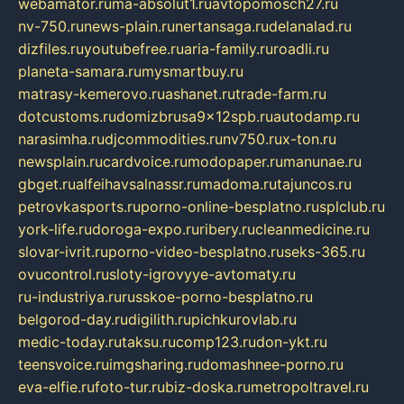
webamator.ru
ma-absolut1.ru
avtopomosch27.ru
nv-750.ru
news-plain.ru
nertansaga.ru
delanalad.ru
dizfiles.ru
youtubefree.ru
aria-family.ru
roadli.ru
planeta-samara.ru
mysmartbuy.ru
matrasy-kemerovo.ru
ashanet.ru
trade-farm.ru
dotcustoms.ru
domizbrusa9x12spb.ru
autodamp.ru
narasimha.ru
djcommodities.ru
nv750.ru
x-ton.ru
newsplain.ru
cardvoice.ru
modopaper.ru
manunae.ru
gbget.ru
alfeihavsalnassr.ru
madoma.ru
tajuncos.ru
petrovkasports.ru
porno-online-besplatno.ru
splclub.ru
york-life.ru
doroga-expo.ru
ribery.ru
cleanmedicine.ru
slovar-ivrit.ru
porno-video-besplatno.ru
seks-365.ru
ovucontrol.ru
sloty-igrovyye-avtomaty.ru
ru-industriya.ru
russkoe-porno-besplatno.ru
belgorod-day.ru
digilith.ru
pichkurovlab.ru
medic-today.ru
taksu.ru
comp123.ru
don-ykt.ru
teensvoice.ru
imgsharing.ru
domashnee-porno.ru
eva-elfie.ru
foto-tur.ru
biz-doska.ru
metropoltravel.ru