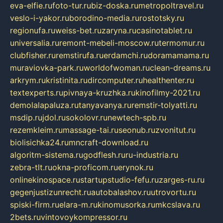
eva-elfie.ru
foto-tur.ru
biz-doska.ru
metropoltravel.ru
veslo-i-yakor.ru
borodino-media.ru
rostotsky.ru
regionufa.ru
weiss-bet.ru
zaryna.ru
casinotablet.ru
universalia.ru
remont-mebeli-moscow.ru
termomur.ru
clubfisher.ru
remstirufa.ru
erdamchi.ru
doramamama.ru
muraviovka-park.ru
worldofwoman.ru
clean-dreams.ru
arkrym.ru
kristinita.ru
dircomputer.ru
healthenter.ru
textexperts.ru
pivnaya-kruzhka.ru
kinofilmy-2021.ru
demolalapaluza.ru
tanyavanya.ru
remstir-tolyatti.ru
msdip.ru
jdol.ru
sokolovr.ru
newtech-spb.ru
rezemkleim.ru
massage-tai.ru
seonub.ru
zvonitut.ru
biolisichka24.ru
mncraft-download.ru
algoritm-sistema.ru
godflesh.ru
ru-industria.ru
zebra-tlt.ru
okna-proficom.ru
erynok.ru
onlinekinospace.ru
startupstudio-fefu.ru
zarges-ru.ru
gegenjustizunrecht.ru
autobalashov.ru
utrovortu.ru
spiski-firm.ru
elara-m.ru
kinomusorka.ru
mkcslava.ru
2bets.ru
vintovoykompressor.ru