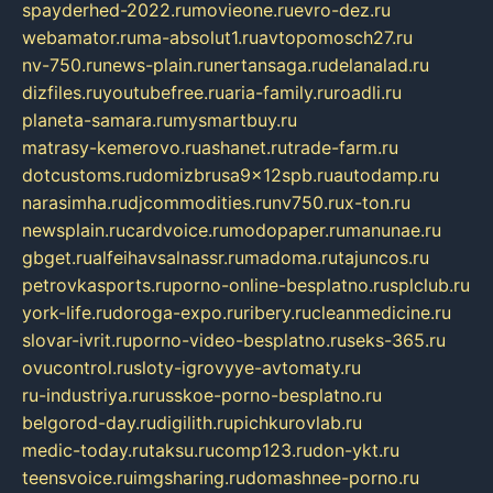
spayderhed-2022.ru
movieone.ru
evro-dez.ru
webamator.ru
ma-absolut1.ru
avtopomosch27.ru
nv-750.ru
news-plain.ru
nertansaga.ru
delanalad.ru
dizfiles.ru
youtubefree.ru
aria-family.ru
roadli.ru
planeta-samara.ru
mysmartbuy.ru
matrasy-kemerovo.ru
ashanet.ru
trade-farm.ru
dotcustoms.ru
domizbrusa9x12spb.ru
autodamp.ru
narasimha.ru
djcommodities.ru
nv750.ru
x-ton.ru
newsplain.ru
cardvoice.ru
modopaper.ru
manunae.ru
gbget.ru
alfeihavsalnassr.ru
madoma.ru
tajuncos.ru
petrovkasports.ru
porno-online-besplatno.ru
splclub.ru
york-life.ru
doroga-expo.ru
ribery.ru
cleanmedicine.ru
slovar-ivrit.ru
porno-video-besplatno.ru
seks-365.ru
ovucontrol.ru
sloty-igrovyye-avtomaty.ru
ru-industriya.ru
russkoe-porno-besplatno.ru
belgorod-day.ru
digilith.ru
pichkurovlab.ru
medic-today.ru
taksu.ru
comp123.ru
don-ykt.ru
teensvoice.ru
imgsharing.ru
domashnee-porno.ru