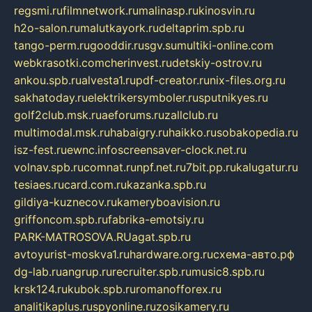
regsmi.ru
filmnetwork.ru
malinasp.ru
kinosvin.ru
h2o-salon.ru
malutkayork.ru
deltaprim.spb.ru
tango-perm.ru
gooddir.ru
sgv.su
multiki-online.com
webkrasotki.com
cherinvest.ru
detskiy-ostrov.ru
ankou.spb.ru
alvesta1.ru
pdf-creator.ru
nix-files.org.ru
sakhatoday.ru
elektrikersymboler.ru
sputnikyes.ru
golf2club.msk.ru
aeforums.ru
zallclub.ru
multimodal.msk.ru
habaigry.ru
haikko.ru
sobakopedia.ru
isz-fest.ru
ewnc.info
screensaver-clock.net.ru
volnav.spb.ru
comnat.ru
npf.net.ru
7bit.pp.ru
kalugatur.ru
tesiaes.ru
card.com.ru
kazanka.spb.ru
gildiya-kuznecov.ru
kameryboavision.ru
griffoncom.spb.ru
fabrika-emotsiy.ru
PARK-MATROSOVA.RU
agat.spb.ru
avtoyurist-moskva1.ru
hardware.org.ru
схема-авто.рф
dg-lab.ru
angrup.ru
recruiter.spb.ru
music8.spb.ru
krsk124.ru
kubok.spb.ru
romanofforex.ru
analitikaplus.ru
spyonline.ru
zosikamery.ru