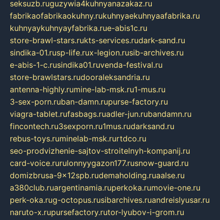
seksuzb.ru
guzywia4kuhnyanazakaz.ru
fabrikaofabrikaokuhny.ru
kuhnyaekuhnyaafabrika.ru
kuhnyaykuhnyayfabrika.ru
e-abis1c.ru
store-brawl-stars.ru
kts-services.ru
dark-sand.ru
sindika-01.ru
sp-life.ru
x-legion.ru
sib-archives.ru
e-abis-1-c.ru
sindika01.ru
venda-festival.ru
store-brawlstars.ru
dooraleksandria.ru
antenna-highly.ru
mine-lab-msk.ru
1-mus.ru
3-sex-porn.ru
ban-damn.ru
purse-factory.ru
viagra-tablet.ru
fasbags.ru
adler-jun.ru
bandamn.ru
fincontech.ru
3sexporn.ru
1mus.ru
darksand.ru
rebus-toys.ru
minelab-msk.ru
rtdco.ru
seo-prodvizhenie-sajtov-stroitelnyh-kompanij.ru
card-voice.ru
rulonnyygazon177.ru
snow-guard.ru
domizbrusa-9x12spb.ru
demaholding.ru
aalse.ru
a380club.ru
argentinamia.ru
perkoka.ru
movie-one.ru
perk-oka.ru
g-octopus.ru
sibarchives.ru
andreislyusar.ru
naruto-x.ru
pursefactory.ru
tor-lyubov-i-grom.ru