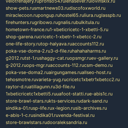
velotrenajery.ru
pronso54.ru
lenasever.ru
lovinskix.ru
show-pets.ru
smartnews03.ru
discofoxworld.ru
miraclecoon.ru
pongup.ru
hostel65.ru
liura.ru
glasspb.ru
firehunters.ru
gribowo.ru
gnalis.ru
bulkitula.ru
hometown-france.ru
1-xbeticricetc-1-xbetti-5.ru
shop-garena.ru
cricetc-1-xbetr-1-xbetcc-2.ru
one-life-story.ru
top-halyava.ru
accounts112.ru
poka-vse-doma-2.ru
3-d-file.ru
hahahaharms.ru
g2012.ru
tst-1.ru
shaggy-cat.ru
opsmgr.ru
ev-gallery.ru
g-2012.ru
ops-mgr.ru
accounts-112.ru
csm-demo.ru
poka-vse-doma2.ru
airgungames.ru
allseo-host.ru
tehosmotre.ru
varieta-yug.ru
cricetc1xbetr1xbetcc2.ru
raytor-d.ru
atillagunn.ru
3d-file.ru
1xbeticricetc1xbetti5.ru
uafoot-statti.ru
e-abis1c.ru
store-brawl-stars.ru
kts-services.ru
dark-sand.ru
sindika-01.ru
sp-life.ru
x-legion.ru
sib-archives.ru
e-abis-1-c.ru
sindika01.ru
venda-festival.ru
store-brawlstars.ru
dooraleksandria.ru