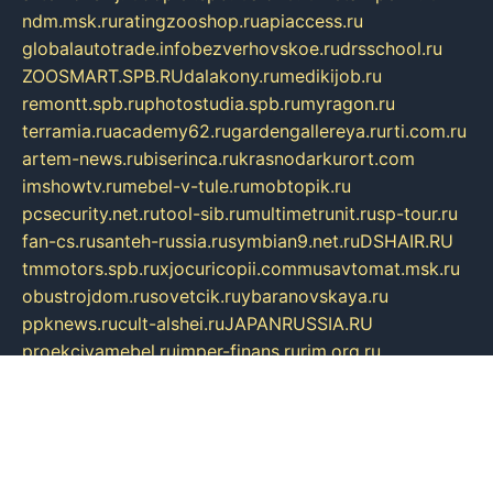
ndm.msk.ru
ratingzooshop.ru
apiaccess.ru
globalautotrade.info
bezverhovskoe.ru
drsschool.ru
ZOOSMART.SPB.RU
dalakony.ru
medikijob.ru
remontt.spb.ru
photostudia.spb.ru
myragon.ru
terramia.ru
academy62.ru
gardengallereya.ru
rti.com.ru
artem-news.ru
biserinca.ru
krasnodarkurort.com
imshowtv.ru
mebel-v-tule.ru
mobtopik.ru
pcsecurity.net.ru
tool-sib.ru
multimetrunit.ru
sp-tour.ru
fan-cs.ru
santeh-russia.ru
symbian9.net.ru
DSHAIR.RU
tmmotors.spb.ru
xjocuricopii.com
musavtomat.msk.ru
obustrojdom.ru
sovetcik.ru
ybaranovskaya.ru
ppknews.ru
cult-alshei.ru
JAPANRUSSIA.RU
proekciyamebel.ru
imper-finans.ru
rim.org.ru
glamourai.ru
brassminus.ru
zabor-pro.ru
ftn.pp.ru
dorogoe58.ru
laimengpacker.ru
kuzova-zapchasti.ru
sageerp.ru
taxodrom.ru
dsrazvitie.ru
hardcity.net.ru
ratinghomegames.ru
topservice25.ru
gubernyan.ru
gtglasslined.ru
ii4.ru
tssport.spb.ru
andorra24.com