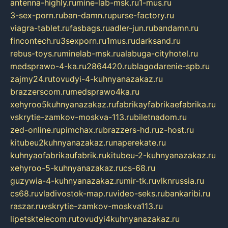
antenna-highly.ru
mine-lab-msk.ru
1-mus.ru
3-sex-porn.ru
ban-damn.ru
purse-factory.ru
viagra-tablet.ru
fasbags.ru
adler-jun.ru
bandamn.ru
fincontech.ru
3sexporn.ru
1mus.ru
darksand.ru
rebus-toys.ru
minelab-msk.ru
alabuga-cityhotel.ru
medsprawo-4-ka.ru
2864420.ru
blagodarenie-spb.ru
zajmy24.ru
tovudyi-4-kuhnyanazakaz.ru
brazzerscom.ru
medsprawo4ka.ru
xehyroo5kuhnyanazakaz.ru
fabrikayfabrikaefabrika.ru
vskrytie-zamkov-moskva-113.ru
biletnadom.ru
zed-online.ru
pimchax.ru
brazzers-hd.ru
z-host.ru
kitubeu2kuhnyanazakaz.ru
naperekate.ru
kuhnyaofabrikaufabrik.ru
kitubeu-2-kuhnyanazakaz.ru
xehyroo-5-kuhnyanazakaz.ru
cs-68.ru
guzywia-4-kuhnyanazakaz.ru
mir-tk.ru
vlknrussia.ru
cs68.ru
vladivostok-map.ru
video-seks.ru
bankaribi.ru
raszar.ru
vskrytie-zamkov-moskva113.ru
lipetsktelecom.ru
tovudyi4kuhnyanazakaz.ru