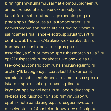
birminghamvsfulham.ru
sarmat-komp.ru
pioneeri.ru
amadis-chocolate.ru
shkurki-karakulya.ru
kanotiforet.spb.ru
tutmassage.ru
ecolog.org.ru
praga.spb.ru
falcorussia.ru
autodoctorservis.ru
kamertondom.spb.ru
net-life.net.ru
avto-vozim.ru
sakhcamera.ru
alliance-electro.spb.ru
stroyavt.ru
controlweb1.ru
tdsak74.ru
kinzozo-ru.ru
kvotka.ru
iron-snab.ru
costa-bella.ru
eugrus.pp.ru
associaciya39.ru
primexpo.spb.ru
bezmorchin.ru
ia2.ru
cpt21.ru
ispecspb.ru
regahost.ru
kolosok-elita.ru
tae-kwon.ru
consrio.com.ru
insiam.ru
avegainfo.ru
archery161.ru
bigencyclica.ru
vlast16.ru
korru.net
sarmiento.spb.su
extelopedia.ru
lammin-suo.spb.ru
iskatour.spb.ru
snpi.org.ru
running-line.ru
krygeva-spa.ru
chel.net.ru
rust-loco.ru
dugshop.ru
hl-beta.spb.ru
school494.spb.ru
mymubaby.ru
epoha-metalband.ru
ngr.spb.ru
rusgosnews.com
dieselvostok.ru
24hostel.msk.ru
w-dev.ru
f-ship.ru