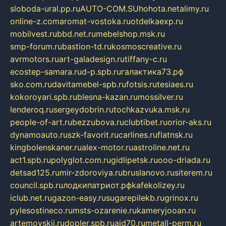
sloboda-ural.pp.ru
AUTO-COM.SU
hohota.net
alimy.ru
online-z.com
aromat-vostoka.ru
otdelkaexp.ru
mobilvest.ru
bbd.net.ru
mebelshop.msk.ru
smp-forum.ru
bastion-td.ru
kosmoscreative.ru
avrmotors.ru
art-galadesign.ru
tiffany-c.ru
ecostep-samara.ru
d-p.spb.ru
галактика73.рф
sko.com.ru
davitamebel-spb.ru
fotsis.ru
tesiaes.ru
kokoroyari.spb.ru
blesna-kazan.ru
mossilver.ru
lenderoq.ru
sergeydobrin.ru
tochkazvuka.msk.ru
people-of-art.ru
bezzubova.ru
clubtibet.ru
orior-aks.ru
dynamoauto.ru
szk-favorit.ru
carlines.ru
flatnsk.ru
kingbolenskaner.ru
alex-motor.ru
astroline.net.ru
act1.spb.ru
polyglot.com.ru
gidlipetsk.ru
ooo-driada.ru
detsad125.ru
mir-zdoroviya.ru
bruslanovo.ru
siterem.ru
council.spb.ru
лодкипатриот.рф
kafekolizey.ru
iclub.net.ru
gazon-easy.ru
sugarepilekb.ru
grinox.ru
pylesostineco.ru
msts-ozarenie.ru
kameryjooan.ru
artemovskij.ru
dopler.spb.ru
aid70.ru
metall-perm.ru