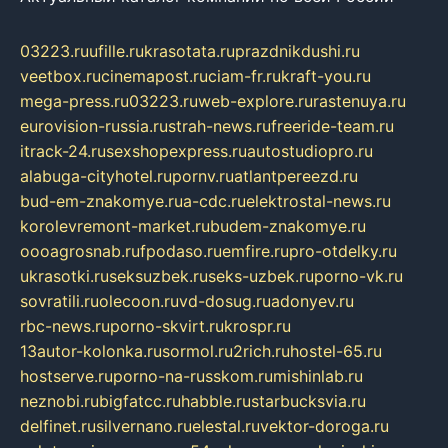
03223.ru
ufille.ru
krasotata.ru
prazdnikdushi.ru
veetbox.ru
cinemapost.ru
ciam-fr.ru
kraft-you.ru
mega-press.ru
03223.ru
web-explore.ru
rastenuya.ru
eurovision-russia.ru
strah-news.ru
freeride-team.ru
itrack-24.ru
sexshopexpress.ru
autostudiopro.ru
alabuga-cityhotel.ru
pornv.ru
atlantpereezd.ru
bud-em-znakomye.ru
a-cdc.ru
elektrostal-news.ru
korolevremont-market.ru
budem-znakomye.ru
oooagrosnab.ru
fpodaso.ru
emfire.ru
pro-otdelky.ru
ukrasotki.ru
seksuzbek.ru
seks-uzbek.ru
porno-vk.ru
sovratili.ru
olecoon.ru
vd-dosug.ru
adonyev.ru
rbc-news.ru
porno-skvirt.ru
krospr.ru
13autor-kolonka.ru
sormol.ru
2rich.ru
hostel-65.ru
hostserve.ru
porno-na-russkom.ru
mishinlab.ru
neznobi.ru
bigfatcc.ru
habble.ru
starbucksvia.ru
delfinet.ru
silvernano.ru
elestal.ru
vektor-doroga.ru