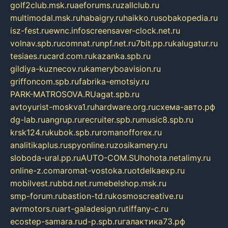
golf2club.msk.ru
aeforums.ru
zallclub.ru
multimodal.msk.ru
habaigry.ru
haikko.ru
sobakopedia.ru
isz-fest.ru
ewnc.info
screensaver-clock.net.ru
volnav.spb.ru
comnat.ru
npf.net.ru
7bit.pp.ru
kalugatur.ru
tesiaes.ru
card.com.ru
kazanka.spb.ru
gildiya-kuznecov.ru
kameryboavision.ru
griffoncom.spb.ru
fabrika-emotsiy.ru
PARK-MATROSOVA.RU
agat.spb.ru
avtoyurist-moskva1.ru
hardware.org.ru
схема-авто.рф
dg-lab.ru
angrup.ru
recruiter.spb.ru
music8.spb.ru
krsk124.ru
kubok.spb.ru
romanofforex.ru
analitikaplus.ru
spyonline.ru
zosikamery.ru
sloboda-ural.pp.ru
AUTO-COM.SU
hohota.net
alimy.ru
online-z.com
aromat-vostoka.ru
otdelkaexp.ru
mobilvest.ru
bbd.net.ru
mebelshop.msk.ru
smp-forum.ru
bastion-td.ru
kosmoscreative.ru
avrmotors.ru
art-galadesign.ru
tiffany-c.ru
ecostep-samara.ru
d-p.spb.ru
галактика73.рф