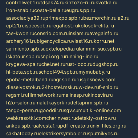
controlweb1.ru
tdsak74.ru
kinzozo-ru.ru
kvotka.ru
iron-snab.ru
costa-bella.ru
eugrus.pp.ru
associaciya39.ru
primexpo.spb.ru
bezmorchin.ru
ia2.ru
cpt21.ru
ispecspb.ru
regahost.ru
kolosok-elita.ru
tae-kwon.ru
consrio.com.ru
insiam.ru
avegainfo.ru
archery161.ru
bigencyclica.ru
vlast16.ru
korru.net
sarmiento.spb.su
extelopedia.ru
lammin-suo.spb.ru
iskatour.spb.ru
snpi.org.ru
running-line.ru
krygeva-spa.ru
chel.net.ru
rust-loco.ru
dugshop.ru
hl-beta.spb.ru
school494.spb.ru
mymubaby.ru
epoha-metalband.ru
ngr.spb.ru
rusgosnews.com
dieselvostok.ru
24hostel.msk.ru
w-dev.ru
f-ship.ru
regsmi.ru
filmnetwork.ru
malinasp.ru
kinosvin.ru
h2o-salon.ru
malutkayork.ru
deltaprim.spb.ru
tango-perm.ru
gooddir.ru
sgv.su
multiki-online.com
webkrasotki.com
cherinvest.ru
detskiy-ostrov.ru
ankou.spb.ru
alvesta1.ru
pdf-creator.ru
nix-files.org.ru
sakhatoday.ru
elektrikersymboler.ru
sputnikyes.ru