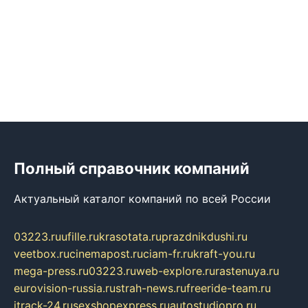
Полный справочник компаний
Актуальный каталог компаний по всей России
03223.ru
ufille.ru
krasotata.ru
prazdnikdushi.ru
veetbox.ru
cinemapost.ru
ciam-fr.ru
kraft-you.ru
mega-press.ru
03223.ru
web-explore.ru
rastenuya.ru
eurovision-russia.ru
strah-news.ru
freeride-team.ru
itrack-24.ru
sexshopexpress.ru
autostudiopro.ru