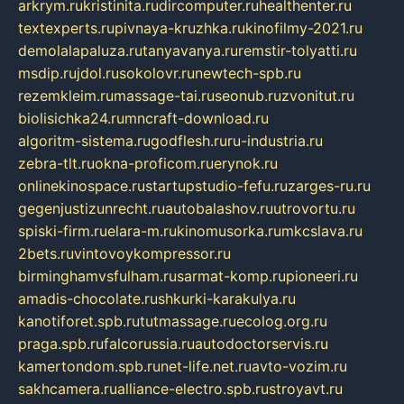
arkrym.ru
kristinita.ru
dircomputer.ru
healthenter.ru
textexperts.ru
pivnaya-kruzhka.ru
kinofilmy-2021.ru
demolalapaluza.ru
tanyavanya.ru
remstir-tolyatti.ru
msdip.ru
jdol.ru
sokolovr.ru
newtech-spb.ru
rezemkleim.ru
massage-tai.ru
seonub.ru
zvonitut.ru
biolisichka24.ru
mncraft-download.ru
algoritm-sistema.ru
godflesh.ru
ru-industria.ru
zebra-tlt.ru
okna-proficom.ru
erynok.ru
onlinekinospace.ru
startupstudio-fefu.ru
zarges-ru.ru
gegenjustizunrecht.ru
autobalashov.ru
utrovortu.ru
spiski-firm.ru
elara-m.ru
kinomusorka.ru
mkcslava.ru
2bets.ru
vintovoykompressor.ru
birminghamvsfulham.ru
sarmat-komp.ru
pioneeri.ru
amadis-chocolate.ru
shkurki-karakulya.ru
kanotiforet.spb.ru
tutmassage.ru
ecolog.org.ru
praga.spb.ru
falcorussia.ru
autodoctorservis.ru
kamertondom.spb.ru
net-life.net.ru
avto-vozim.ru
sakhcamera.ru
alliance-electro.spb.ru
stroyavt.ru