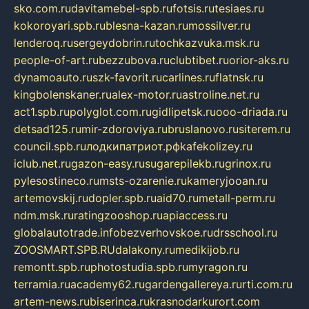
sko.com.ru
davitamebel-spb.ru
fotsis.ru
tesiaes.ru
kokoroyari.spb.ru
blesna-kazan.ru
mossilver.ru
lenderoq.ru
sergeydobrin.ru
tochkazvuka.msk.ru
people-of-art.ru
bezzubova.ru
clubtibet.ru
orior-aks.ru
dynamoauto.ru
szk-favorit.ru
carlines.ru
flatnsk.ru
kingbolenskaner.ru
alex-motor.ru
astroline.net.ru
act1.spb.ru
polyglot.com.ru
gidlipetsk.ru
ooo-driada.ru
detsad125.ru
mir-zdoroviya.ru
bruslanovo.ru
siterem.ru
council.spb.ru
лодкипатриот.рф
kafekolizey.ru
iclub.net.ru
gazon-easy.ru
sugarepilekb.ru
grinox.ru
pylesostineco.ru
msts-ozarenie.ru
kameryjooan.ru
artemovskij.ru
dopler.spb.ru
aid70.ru
metall-perm.ru
ndm.msk.ru
ratingzooshop.ru
apiaccess.ru
globalautotrade.info
bezverhovskoe.ru
drsschool.ru
ZOOSMART.SPB.RU
dalakony.ru
medikijob.ru
remontt.spb.ru
photostudia.spb.ru
myragon.ru
terramia.ru
academy62.ru
gardengallereya.ru
rti.com.ru
artem-news.ru
biserinca.ru
krasnodarkurort.com