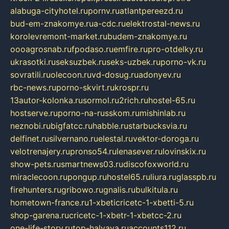
alabuga-cityhotel.ru
pornv.ru
atlantpereezd.ru
bud-em-znakomye.ru
a-cdc.ru
elektrostal-news.ru
korolevremont-market.ru
budem-znakomye.ru
oooagrosnab.ru
fpodaso.ru
emfire.ru
pro-otdelky.ru
ukrasotki.ru
seksuzbek.ru
seks-uzbek.ru
porno-vk.ru
sovratili.ru
olecoon.ru
vd-dosug.ru
adonyev.ru
rbc-news.ru
porno-skvirt.ru
krospr.ru
13autor-kolonka.ru
sormol.ru
2rich.ru
hostel-65.ru
hostserve.ru
porno-na-russkom.ru
mishinlab.ru
neznobi.ru
bigfatcc.ru
habble.ru
starbucksvia.ru
delfinet.ru
silvernano.ru
elestal.ru
vektor-doroga.ru
velotrenajery.ru
pronso54.ru
lenasever.ru
lovinskix.ru
show-pets.ru
smartnews03.ru
discofoxworld.ru
miraclecoon.ru
pongup.ru
hostel65.ru
liura.ru
glasspb.ru
firehunters.ru
gribowo.ru
gnalis.ru
bulkitula.ru
hometown-france.ru
1-xbeticricetc-1-xbetti-5.ru
shop-garena.ru
cricetc-1-xbetr-1-xbetcc-2.ru
one-life-story.ru
top-halyava.ru
accounts112.ru