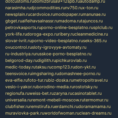
dotcustoms.ru
domizbrusa9x12spb.ru
autodamp.ru
narasimha.ru
djcommodities.ru
nv750.ru
x-ton.ru
newsplain.ru
cardvoice.ru
modopaper.ru
manunae.ru
gbget.ru
alfeihavsalnassr.ru
madoma.ru
tajuncos.ru
petrovkasports.ru
porno-online-besplatno.ru
splclub.ru
york-life.ru
doroga-expo.ru
ribery.ru
cleanmedicine.ru
slovar-ivrit.ru
porno-video-besplatno.ru
seks-365.ru
ovucontrol.ru
sloty-igrovyye-avtomaty.ru
ru-industriya.ru
russkoe-porno-besplatno.ru
belgorod-day.ru
digilith.ru
pichkurovlab.ru
medic-today.ru
taksu.ru
comp123.ru
don-ykt.ru
teensvoice.ru
imgsharing.ru
domashnee-porno.ru
eva-elfie.ru
foto-tur.ru
biz-doska.ru
metropoltravel.ru
veslo-i-yakor.ru
borodino-media.ru
rostotsky.ru
regionufa.ru
weiss-bet.ru
zaryna.ru
casinotablet.ru
universalia.ru
remont-mebeli-moscow.ru
termomur.ru
clubfisher.ru
remstirufa.ru
erdamchi.ru
doramamama.ru
muraviovka-park.ru
worldofwoman.ru
clean-dreams.ru