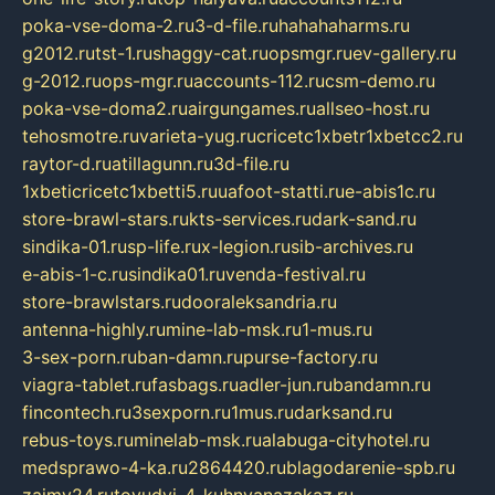
poka-vse-doma-2.ru
3-d-file.ru
hahahaharms.ru
g2012.ru
tst-1.ru
shaggy-cat.ru
opsmgr.ru
ev-gallery.ru
g-2012.ru
ops-mgr.ru
accounts-112.ru
csm-demo.ru
poka-vse-doma2.ru
airgungames.ru
allseo-host.ru
tehosmotre.ru
varieta-yug.ru
cricetc1xbetr1xbetcc2.ru
raytor-d.ru
atillagunn.ru
3d-file.ru
1xbeticricetc1xbetti5.ru
uafoot-statti.ru
e-abis1c.ru
store-brawl-stars.ru
kts-services.ru
dark-sand.ru
sindika-01.ru
sp-life.ru
x-legion.ru
sib-archives.ru
e-abis-1-c.ru
sindika01.ru
venda-festival.ru
store-brawlstars.ru
dooraleksandria.ru
antenna-highly.ru
mine-lab-msk.ru
1-mus.ru
3-sex-porn.ru
ban-damn.ru
purse-factory.ru
viagra-tablet.ru
fasbags.ru
adler-jun.ru
bandamn.ru
fincontech.ru
3sexporn.ru
1mus.ru
darksand.ru
rebus-toys.ru
minelab-msk.ru
alabuga-cityhotel.ru
medsprawo-4-ka.ru
2864420.ru
blagodarenie-spb.ru