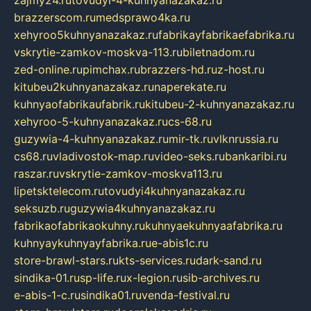
zajmy24.ru
tovudyi-4-kuhnyanazakaz.ru
brazzerscom.ru
medsprawo4ka.ru
xehyroo5kuhnyanazakaz.ru
fabrikayfabrikaefabrika.ru
vskrytie-zamkov-moskva-113.ru
biletnadom.ru
zed-online.ru
pimchax.ru
brazzers-hd.ru
z-host.ru
kitubeu2kuhnyanazakaz.ru
naperekate.ru
kuhnyaofabrikaufabrik.ru
kitubeu-2-kuhnyanazakaz.ru
xehyroo-5-kuhnyanazakaz.ru
cs-68.ru
guzywia-4-kuhnyanazakaz.ru
mir-tk.ru
vlknrussia.ru
cs68.ru
vladivostok-map.ru
video-seks.ru
bankaribi.ru
raszar.ru
vskrytie-zamkov-moskva113.ru
lipetsktelecom.ru
tovudyi4kuhnyanazakaz.ru
seksuzb.ru
guzywia4kuhnyanazakaz.ru
fabrikaofabrikaokuhny.ru
kuhnyaekuhnyaafabrika.ru
kuhnyaykuhnyayfabrika.ru
e-abis1c.ru
store-brawl-stars.ru
kts-services.ru
dark-sand.ru
sindika-01.ru
sp-life.ru
x-legion.ru
sib-archives.ru
e-abis-1-c.ru
sindika01.ru
venda-festival.ru