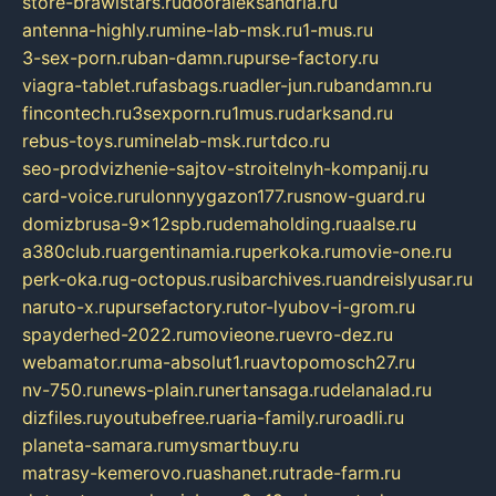
store-brawlstars.ru
dooraleksandria.ru
antenna-highly.ru
mine-lab-msk.ru
1-mus.ru
3-sex-porn.ru
ban-damn.ru
purse-factory.ru
viagra-tablet.ru
fasbags.ru
adler-jun.ru
bandamn.ru
fincontech.ru
3sexporn.ru
1mus.ru
darksand.ru
rebus-toys.ru
minelab-msk.ru
rtdco.ru
seo-prodvizhenie-sajtov-stroitelnyh-kompanij.ru
card-voice.ru
rulonnyygazon177.ru
snow-guard.ru
domizbrusa-9x12spb.ru
demaholding.ru
aalse.ru
a380club.ru
argentinamia.ru
perkoka.ru
movie-one.ru
perk-oka.ru
g-octopus.ru
sibarchives.ru
andreislyusar.ru
naruto-x.ru
pursefactory.ru
tor-lyubov-i-grom.ru
spayderhed-2022.ru
movieone.ru
evro-dez.ru
webamator.ru
ma-absolut1.ru
avtopomosch27.ru
nv-750.ru
news-plain.ru
nertansaga.ru
delanalad.ru
dizfiles.ru
youtubefree.ru
aria-family.ru
roadli.ru
planeta-samara.ru
mysmartbuy.ru
matrasy-kemerovo.ru
ashanet.ru
trade-farm.ru