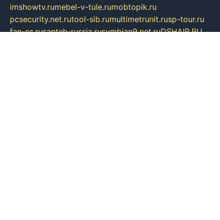
imshowtv.ru
mebel-v-tule.ru
mobtopik.ru
pcsecurity.net.ru
tool-sib.ru
multimetrunit.ru
sp-tour.ru
fan-cs.ru
santeh-russia.ru
symbian9.net.ru
DSHAIR.RU
tmmotors.spb.ru
xjocuricopii.com
musavtomat.msk.ru
obustrojdom.ru
sovetcik.ru
ybaranovskaya.ru
ppknews.ru
cult-alshei.ru
JAPANRUSSIA.RU
proekciyamebel.ru
imper-finans.ru
rim.org.ru
glamourai.ru
brassminus.ru
zabor-pro.ru
ftn.pp.ru
dorogoe58.ru
laimengpacker.ru
kuzova-zapchasti.ru
sageerp.ru
taxodrom.ru
dsrazvitie.ru
hardcity.net.ru
ratinghomegames.ru
topservice25.ru
gubernyan.ru
gtglasslined.ru
ii4.ru
tssport.spb.ru
andorra24.com
blackwallstreet.ru
oboimos.ru
optim-doors.com.ru
ikuch.ru
nycr.org.ru
npa21.ru
vremya-ch.spb.ru
desert000.ru
ivtorgi.ru
ifiori.ru
catalog-statei.ru
dcv.org.ru
spetsmaster174.ru
ipkameryhiseeu.ru
dum26.ru
ruspol.spb.ru
fr-opendp.ru
kam-solnyshko.ru
cheyenne-arapaho.ru
sevzapmetal.spb.ru