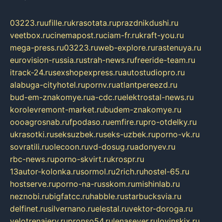
03223.ru
ufille.ru
krasotata.ru
prazdnikdushi.ru
veetbox.ru
cinemapost.ru
ciam-fr.ru
kraft-you.ru
mega-press.ru
03223.ru
web-explore.ru
rastenuya.ru
eurovision-russia.ru
strah-news.ru
freeride-team.ru
itrack-24.ru
sexshopexpress.ru
autostudiopro.ru
alabuga-cityhotel.ru
pornv.ru
atlantpereezd.ru
bud-em-znakomye.ru
a-cdc.ru
elektrostal-news.ru
korolevremont-market.ru
budem-znakomye.ru
oooagrosnab.ru
fpodaso.ru
emfire.ru
pro-otdelky.ru
ukrasotki.ru
seksuzbek.ru
seks-uzbek.ru
porno-vk.ru
sovratili.ru
olecoon.ru
vd-dosug.ru
adonyev.ru
rbc-news.ru
porno-skvirt.ru
krospr.ru
13autor-kolonka.ru
sormol.ru
2rich.ru
hostel-65.ru
hostserve.ru
porno-na-russkom.ru
mishinlab.ru
neznobi.ru
bigfatcc.ru
habble.ru
starbucksvia.ru
delfinet.ru
silvernano.ru
elestal.ru
vektor-doroga.ru
velotrenajery.ru
pronso54.ru
lenasever.ru
lovinskix.ru