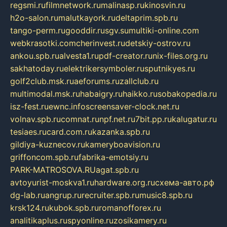
regsmi.ru
filmnetwork.ru
malinasp.ru
kinosvin.ru
h2o-salon.ru
malutkayork.ru
deltaprim.spb.ru
tango-perm.ru
gooddir.ru
sgv.su
multiki-online.com
webkrasotki.com
cherinvest.ru
detskiy-ostrov.ru
ankou.spb.ru
alvesta1.ru
pdf-creator.ru
nix-files.org.ru
sakhatoday.ru
elektrikersymboler.ru
sputnikyes.ru
golf2club.msk.ru
aeforums.ru
zallclub.ru
multimodal.msk.ru
habaigry.ru
haikko.ru
sobakopedia.ru
isz-fest.ru
ewnc.info
screensaver-clock.net.ru
volnav.spb.ru
comnat.ru
npf.net.ru
7bit.pp.ru
kalugatur.ru
tesiaes.ru
card.com.ru
kazanka.spb.ru
gildiya-kuznecov.ru
kameryboavision.ru
griffoncom.spb.ru
fabrika-emotsiy.ru
PARK-MATROSOVA.RU
agat.spb.ru
avtoyurist-moskva1.ru
hardware.org.ru
схема-авто.рф
dg-lab.ru
angrup.ru
recruiter.spb.ru
music8.spb.ru
krsk124.ru
kubok.spb.ru
romanofforex.ru
analitikaplus.ru
spyonline.ru
zosikamery.ru