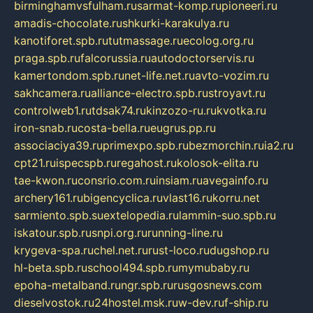
birminghamvsfulham.ru
sarmat-komp.ru
pioneeri.ru
amadis-chocolate.ru
shkurki-karakulya.ru
kanotiforet.spb.ru
tutmassage.ru
ecolog.org.ru
praga.spb.ru
falcorussia.ru
autodoctorservis.ru
kamertondom.spb.ru
net-life.net.ru
avto-vozim.ru
sakhcamera.ru
alliance-electro.spb.ru
stroyavt.ru
controlweb1.ru
tdsak74.ru
kinzozo-ru.ru
kvotka.ru
iron-snab.ru
costa-bella.ru
eugrus.pp.ru
associaciya39.ru
primexpo.spb.ru
bezmorchin.ru
ia2.ru
cpt21.ru
ispecspb.ru
regahost.ru
kolosok-elita.ru
tae-kwon.ru
consrio.com.ru
insiam.ru
avegainfo.ru
archery161.ru
bigencyclica.ru
vlast16.ru
korru.net
sarmiento.spb.su
extelopedia.ru
lammin-suo.spb.ru
iskatour.spb.ru
snpi.org.ru
running-line.ru
krygeva-spa.ru
chel.net.ru
rust-loco.ru
dugshop.ru
hl-beta.spb.ru
school494.spb.ru
mymubaby.ru
epoha-metalband.ru
ngr.spb.ru
rusgosnews.com
dieselvostok.ru
24hostel.msk.ru
w-dev.ru
f-ship.ru