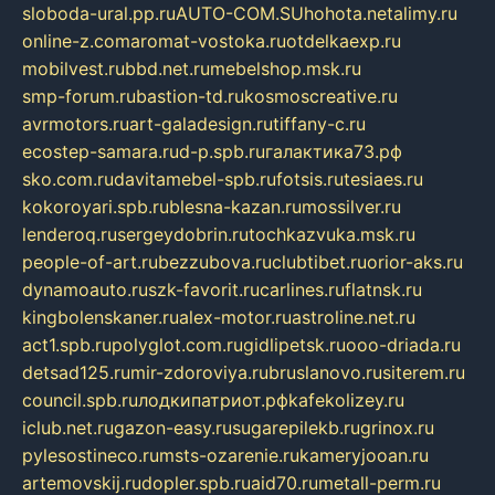
sloboda-ural.pp.ru
AUTO-COM.SU
hohota.net
alimy.ru
online-z.com
aromat-vostoka.ru
otdelkaexp.ru
mobilvest.ru
bbd.net.ru
mebelshop.msk.ru
smp-forum.ru
bastion-td.ru
kosmoscreative.ru
avrmotors.ru
art-galadesign.ru
tiffany-c.ru
ecostep-samara.ru
d-p.spb.ru
галактика73.рф
sko.com.ru
davitamebel-spb.ru
fotsis.ru
tesiaes.ru
kokoroyari.spb.ru
blesna-kazan.ru
mossilver.ru
lenderoq.ru
sergeydobrin.ru
tochkazvuka.msk.ru
people-of-art.ru
bezzubova.ru
clubtibet.ru
orior-aks.ru
dynamoauto.ru
szk-favorit.ru
carlines.ru
flatnsk.ru
kingbolenskaner.ru
alex-motor.ru
astroline.net.ru
act1.spb.ru
polyglot.com.ru
gidlipetsk.ru
ooo-driada.ru
detsad125.ru
mir-zdoroviya.ru
bruslanovo.ru
siterem.ru
council.spb.ru
лодкипатриот.рф
kafekolizey.ru
iclub.net.ru
gazon-easy.ru
sugarepilekb.ru
grinox.ru
pylesostineco.ru
msts-ozarenie.ru
kameryjooan.ru
artemovskij.ru
dopler.spb.ru
aid70.ru
metall-perm.ru