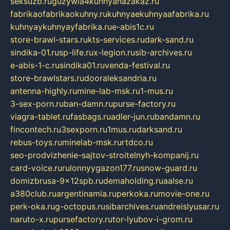
seksuzb.ru
guzywia4kuhnyanazakaz.ru
fabrikaofabrikaokuhny.ru
kuhnyaekuhnyaafabrika.ru
kuhnyaykuhnyayfabrika.ru
e-abis1c.ru
store-brawl-stars.ru
kts-services.ru
dark-sand.ru
sindika-01.ru
sp-life.ru
x-legion.ru
sib-archives.ru
e-abis-1-c.ru
sindika01.ru
venda-festival.ru
store-brawlstars.ru
dooraleksandria.ru
antenna-highly.ru
mine-lab-msk.ru
1-mus.ru
3-sex-porn.ru
ban-damn.ru
purse-factory.ru
viagra-tablet.ru
fasbags.ru
adler-jun.ru
bandamn.ru
fincontech.ru
3sexporn.ru
1mus.ru
darksand.ru
rebus-toys.ru
minelab-msk.ru
rtdco.ru
seo-prodvizhenie-sajtov-stroitelnyh-kompanij.ru
card-voice.ru
rulonnyygazon177.ru
snow-guard.ru
domizbrusa-9x12spb.ru
demaholding.ru
aalse.ru
a380club.ru
argentinamia.ru
perkoka.ru
movie-one.ru
perk-oka.ru
g-octopus.ru
sibarchives.ru
andreislyusar.ru
naruto-x.ru
pursefactory.ru
tor-lyubov-i-grom.ru