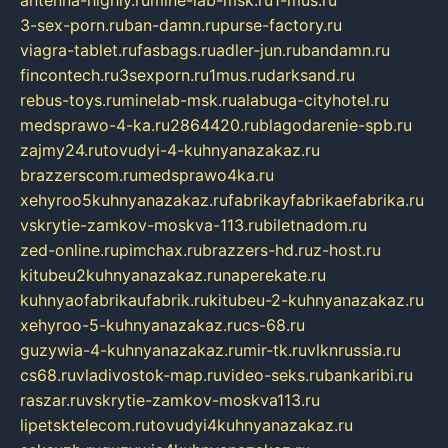
3-sex-porn.ru
ban-damn.ru
purse-factory.ru
viagra-tablet.ru
fasbags.ru
adler-jun.ru
bandamn.ru
fincontech.ru
3sexporn.ru
1mus.ru
darksand.ru
rebus-toys.ru
minelab-msk.ru
alabuga-cityhotel.ru
medsprawo-4-ka.ru
2864420.ru
blagodarenie-spb.ru
zajmy24.ru
tovudyi-4-kuhnyanazakaz.ru
brazzerscom.ru
medsprawo4ka.ru
xehyroo5kuhnyanazakaz.ru
fabrikayfabrikaefabrika.ru
vskrytie-zamkov-moskva-113.ru
biletnadom.ru
zed-online.ru
pimchax.ru
brazzers-hd.ru
z-host.ru
kitubeu2kuhnyanazakaz.ru
naperekate.ru
kuhnyaofabrikaufabrik.ru
kitubeu-2-kuhnyanazakaz.ru
xehyroo-5-kuhnyanazakaz.ru
cs-68.ru
guzywia-4-kuhnyanazakaz.ru
mir-tk.ru
vlknrussia.ru
cs68.ru
vladivostok-map.ru
video-seks.ru
bankaribi.ru
raszar.ru
vskrytie-zamkov-moskva113.ru
lipetsktelecom.ru
tovudyi4kuhnyanazakaz.ru