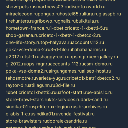
show-pets.ru
smartnews03.ru
discofoxworld.ru
miraclecoon.ru
pongup.ru
hostel65.ru
liura.ru
glasspb.ru
firehunters.ru
gribowo.ru
gnalis.ru
bulkitula.ru
hometown-france.ru
1-xbeticricetc-1-xbetti-5.ru
shop-garena.ru
cricetc-1-xbetr-1-xbetcc-2.ru
one-life-story.ru
top-halyava.ru
accounts112.ru
poka-vse-doma-2.ru
3-d-file.ru
hahahaharms.ru
g2012.ru
tst-1.ru
shaggy-cat.ru
opsmgr.ru
ev-gallery.ru
g-2012.ru
ops-mgr.ru
accounts-112.ru
csm-demo.ru
poka-vse-doma2.ru
airgungames.ru
allseo-host.ru
tehosmotre.ru
varieta-yug.ru
cricetc1xbetr1xbetcc2.ru
raytor-d.ru
atillagunn.ru
3d-file.ru
1xbeticricetc1xbetti5.ru
uafoot-statti.ru
e-abis1c.ru
store-brawl-stars.ru
kts-services.ru
dark-sand.ru
sindika-01.ru
sp-life.ru
x-legion.ru
sib-archives.ru
e-abis-1-c.ru
sindika01.ru
venda-festival.ru
store-brawlstars.ru
dooraleksandria.ru
antenna-highly.ru
mine-lab-msk.ru
1-mus.ru