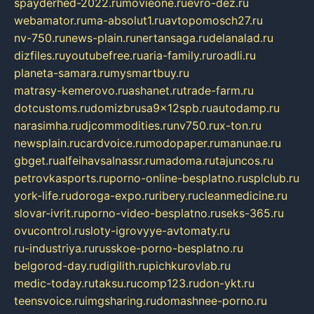
spayderhed-2022.ru
movieone.ru
evro-dez.ru
webamator.ru
ma-absolut1.ru
avtopomosch27.ru
nv-750.ru
news-plain.ru
nertansaga.ru
delanalad.ru
dizfiles.ru
youtubefree.ru
aria-family.ru
roadli.ru
planeta-samara.ru
mysmartbuy.ru
matrasy-kemerovo.ru
ashanet.ru
trade-farm.ru
dotcustoms.ru
domizbrusa9x12spb.ru
autodamp.ru
narasimha.ru
djcommodities.ru
nv750.ru
x-ton.ru
newsplain.ru
cardvoice.ru
modopaper.ru
manunae.ru
gbget.ru
alfeihavsalnassr.ru
madoma.ru
tajuncos.ru
petrovkasports.ru
porno-online-besplatno.ru
splclub.ru
york-life.ru
doroga-expo.ru
ribery.ru
cleanmedicine.ru
slovar-ivrit.ru
porno-video-besplatno.ru
seks-365.ru
ovucontrol.ru
sloty-igrovyye-avtomaty.ru
ru-industriya.ru
russkoe-porno-besplatno.ru
belgorod-day.ru
digilith.ru
pichkurovlab.ru
medic-today.ru
taksu.ru
comp123.ru
don-ykt.ru
teensvoice.ru
imgsharing.ru
domashnee-porno.ru