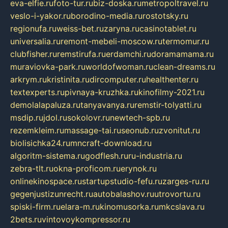
eva-elfie.ru
foto-tur.ru
biz-doska.ru
metropoltravel.ru
veslo-i-yakor.ru
borodino-media.ru
rostotsky.ru
regionufa.ru
weiss-bet.ru
zaryna.ru
casinotablet.ru
universalia.ru
remont-mebeli-moscow.ru
termomur.ru
clubfisher.ru
remstirufa.ru
erdamchi.ru
doramamama.ru
muraviovka-park.ru
worldofwoman.ru
clean-dreams.ru
arkrym.ru
kristinita.ru
dircomputer.ru
healthenter.ru
textexperts.ru
pivnaya-kruzhka.ru
kinofilmy-2021.ru
demolalapaluza.ru
tanyavanya.ru
remstir-tolyatti.ru
msdip.ru
jdol.ru
sokolovr.ru
newtech-spb.ru
rezemkleim.ru
massage-tai.ru
seonub.ru
zvonitut.ru
biolisichka24.ru
mncraft-download.ru
algoritm-sistema.ru
godflesh.ru
ru-industria.ru
zebra-tlt.ru
okna-proficom.ru
erynok.ru
onlinekinospace.ru
startupstudio-fefu.ru
zarges-ru.ru
gegenjustizunrecht.ru
autobalashov.ru
utrovortu.ru
spiski-firm.ru
elara-m.ru
kinomusorka.ru
mkcslava.ru
2bets.ru
vintovoykompressor.ru