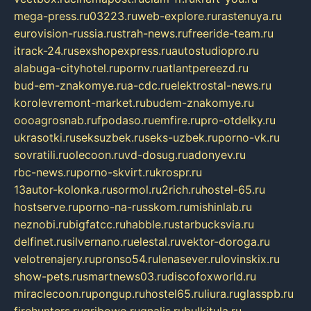
mega-press.ru
03223.ru
web-explore.ru
rastenuya.ru
eurovision-russia.ru
strah-news.ru
freeride-team.ru
itrack-24.ru
sexshopexpress.ru
autostudiopro.ru
alabuga-cityhotel.ru
pornv.ru
atlantpereezd.ru
bud-em-znakomye.ru
a-cdc.ru
elektrostal-news.ru
korolevremont-market.ru
budem-znakomye.ru
oooagrosnab.ru
fpodaso.ru
emfire.ru
pro-otdelky.ru
ukrasotki.ru
seksuzbek.ru
seks-uzbek.ru
porno-vk.ru
sovratili.ru
olecoon.ru
vd-dosug.ru
adonyev.ru
rbc-news.ru
porno-skvirt.ru
krospr.ru
13autor-kolonka.ru
sormol.ru
2rich.ru
hostel-65.ru
hostserve.ru
porno-na-russkom.ru
mishinlab.ru
neznobi.ru
bigfatcc.ru
habble.ru
starbucksvia.ru
delfinet.ru
silvernano.ru
elestal.ru
vektor-doroga.ru
velotrenajery.ru
pronso54.ru
lenasever.ru
lovinskix.ru
show-pets.ru
smartnews03.ru
discofoxworld.ru
miraclecoon.ru
pongup.ru
hostel65.ru
liura.ru
glasspb.ru