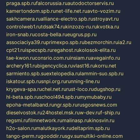
praga.spb.ru
falcorussia.ru
autodoctorservis.ru
kamertondom.spb.ru
net-life.net.ru
avto-vozim.ru
sakhcamera.ru
alliance-electro.spb.ru
stroyavt.ru
controlweb1.ru
tdsak74.ru
kinzozo-ru.ru
kvotka.ru
iron-snab.ru
costa-bella.ru
eugrus.pp.ru
associaciya39.ru
primexpo.spb.ru
bezmorchin.ru
ia2.ru
cpt21.ru
ispecspb.ru
regahost.ru
kolosok-elita.ru
tae-kwon.ru
consrio.com.ru
insiam.ru
avegainfo.ru
archery161.ru
bigencyclica.ru
vlast16.ru
korru.net
sarmiento.spb.su
extelopedia.ru
lammin-suo.spb.ru
iskatour.spb.ru
snpi.org.ru
running-line.ru
krygeva-spa.ru
chel.net.ru
rust-loco.ru
dugshop.ru
hl-beta.spb.ru
school494.spb.ru
mymubaby.ru
epoha-metalband.ru
ngr.spb.ru
rusgosnews.com
dieselvostok.ru
24hostel.msk.ru
w-dev.ru
f-ship.ru
regsmi.ru
filmnetwork.ru
malinasp.ru
kinosvin.ru
h2o-salon.ru
malutkayork.ru
deltaprim.spb.ru
tango-perm.ru
gooddir.ru
sgv.su
multiki-online.com