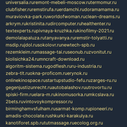
universalia.ru
remont-mebeli-moscow.ru
termomur.ru
clubfisher.ru
remstirufa.ru
erdamchi.ru
doramamama.ru
muraviovka-park.ru
worldofwoman.ru
clean-dreams.ru
arkrym.ru
kristinita.ru
dircomputer.ru
healthenter.ru
textexperts.ru
pivnaya-kruzhka.ru
kinofilmy-2021.ru
demolalapaluza.ru
tanyavanya.ru
remstir-tolyatti.ru
msdip.ru
jdol.ru
sokolovr.ru
newtech-spb.ru
rezemkleim.ru
massage-tai.ru
seonub.ru
zvonitut.ru
biolisichka24.ru
mncraft-download.ru
algoritm-sistema.ru
godflesh.ru
ru-industria.ru
zebra-tlt.ru
okna-proficom.ru
erynok.ru
onlinekinospace.ru
startupstudio-fefu.ru
zarges-ru.ru
gegenjustizunrecht.ru
autobalashov.ru
utrovortu.ru
spiski-firm.ru
elara-m.ru
kinomusorka.ru
mkcslava.ru
2bets.ru
vintovoykompressor.ru
birminghamvsfulham.ru
sarmat-komp.ru
pioneeri.ru
amadis-chocolate.ru
shkurki-karakulya.ru
kanotiforet.spb.ru
tutmassage.ru
ecolog.org.ru