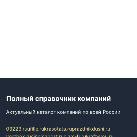
Полный справочник компаний
Актуальный каталог компаний по всей России
03223.ru
ufille.ru
krasotata.ru
prazdnikdushi.ru
veetbox.ru
cinemapost.ru
ciam-fr.ru
kraft-you.ru