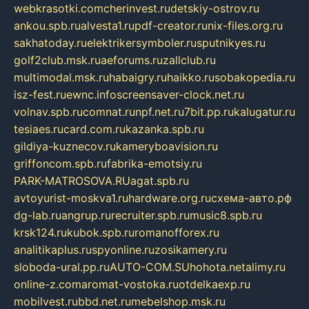
webkrasotki.com
cherinvest.ru
detskiy-ostrov.ru
ankou.spb.ru
alvesta1.ru
pdf-creator.ru
nix-files.org.ru
sakhatoday.ru
elektrikersymboler.ru
sputnikyes.ru
golf2club.msk.ru
aeforums.ru
zallclub.ru
multimodal.msk.ru
habaigry.ru
haikko.ru
sobakopedia.ru
isz-fest.ru
ewnc.info
screensaver-clock.net.ru
volnav.spb.ru
comnat.ru
npf.net.ru
7bit.pp.ru
kalugatur.ru
tesiaes.ru
card.com.ru
kazanka.spb.ru
gildiya-kuznecov.ru
kameryboavision.ru
griffoncom.spb.ru
fabrika-emotsiy.ru
PARK-MATROSOVA.RU
agat.spb.ru
avtoyurist-moskva1.ru
hardware.org.ru
схема-авто.рф
dg-lab.ru
angrup.ru
recruiter.spb.ru
music8.spb.ru
krsk124.ru
kubok.spb.ru
romanofforex.ru
analitikaplus.ru
spyonline.ru
zosikamery.ru
sloboda-ural.pp.ru
AUTO-COM.SU
hohota.net
alimy.ru
online-z.com
aromat-vostoka.ru
otdelkaexp.ru
mobilvest.ru
bbd.net.ru
mebelshop.msk.ru