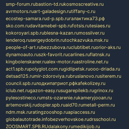
smp-forum.ru
bastion-td.ru
kosmoscreative.ru
avrmotors.ru
art-galadesign.ru
tiffany-c.ru
ecostep-samara.ru
d-p.spb.ru
галактика73.рф
sko.com.ru
davitamebel-spb.ru
fotsis.ru
tesiaes.ru
kokoroyari.spb.ru
blesna-kazan.ru
mossilver.ru
lenderoq.ru
sergeydobrin.ru
tochkazvuka.msk.ru
people-of-art.ru
bezzubova.ru
clubtibet.ru
orior-aks.ru
dynamoauto.ru
szk-favorit.ru
carlines.ru
flatnsk.ru
kingbolenskaner.ru
alex-motor.ru
astroline.net.ru
act1.spb.ru
polyglot.com.ru
gidlipetsk.ru
ooo-driada.ru
detsad125.ru
mir-zdoroviya.ru
bruslanovo.ru
siterem.ru
council.spb.ru
лодкипатриот.рф
kafekolizey.ru
iclub.net.ru
gazon-easy.ru
sugarepilekb.ru
grinox.ru
pylesostineco.ru
msts-ozarenie.ru
kameryjooan.ru
artemovskij.ru
dopler.spb.ru
aid70.ru
metall-perm.ru
ndm.msk.ru
ratingzooshop.ru
apiaccess.ru
globalautotrade.info
bezverhovskoe.ru
drsschool.ru
ZOOSMART.SPB.RU
dalakony.ru
medikijob.ru