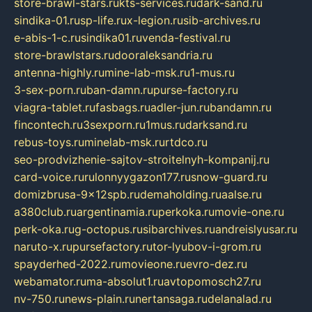
store-brawl-stars.ru
kts-services.ru
dark-sand.ru
sindika-01.ru
sp-life.ru
x-legion.ru
sib-archives.ru
e-abis-1-c.ru
sindika01.ru
venda-festival.ru
store-brawlstars.ru
dooraleksandria.ru
antenna-highly.ru
mine-lab-msk.ru
1-mus.ru
3-sex-porn.ru
ban-damn.ru
purse-factory.ru
viagra-tablet.ru
fasbags.ru
adler-jun.ru
bandamn.ru
fincontech.ru
3sexporn.ru
1mus.ru
darksand.ru
rebus-toys.ru
minelab-msk.ru
rtdco.ru
seo-prodvizhenie-sajtov-stroitelnyh-kompanij.ru
card-voice.ru
rulonnyygazon177.ru
snow-guard.ru
domizbrusa-9x12spb.ru
demaholding.ru
aalse.ru
a380club.ru
argentinamia.ru
perkoka.ru
movie-one.ru
perk-oka.ru
g-octopus.ru
sibarchives.ru
andreislyusar.ru
naruto-x.ru
pursefactory.ru
tor-lyubov-i-grom.ru
spayderhed-2022.ru
movieone.ru
evro-dez.ru
webamator.ru
ma-absolut1.ru
avtopomosch27.ru
nv-750.ru
news-plain.ru
nertansaga.ru
delanalad.ru