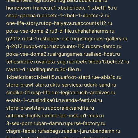
firehunters.ru
gribowo.ru
gnalis.ru
bulkitula.ru
hometown-france.ru
1-xbeticricetc-1-xbetti-5.ru
shop-garena.ru
cricetc-1-xbetr-1-xbetcc-2.ru
one-life-story.ru
top-halyava.ru
accounts112.ru
poka-vse-doma-2.ru
3-d-file.ru
hahahaharms.ru
g2012.ru
tst-1.ru
shaggy-cat.ru
opsmgr.ru
ev-gallery.ru
g-2012.ru
ops-mgr.ru
accounts-112.ru
csm-demo.ru
poka-vse-doma2.ru
airgungames.ru
allseo-host.ru
tehosmotre.ru
varieta-yug.ru
cricetc1xbetr1xbetcc2.ru
raytor-d.ru
atillagunn.ru
3d-file.ru
1xbeticricetc1xbetti5.ru
uafoot-statti.ru
e-abis1c.ru
store-brawl-stars.ru
kts-services.ru
dark-sand.ru
sindika-01.ru
sp-life.ru
x-legion.ru
sib-archives.ru
e-abis-1-c.ru
sindika01.ru
venda-festival.ru
store-brawlstars.ru
dooraleksandria.ru
antenna-highly.ru
mine-lab-msk.ru
1-mus.ru
3-sex-porn.ru
ban-damn.ru
purse-factory.ru
viagra-tablet.ru
fasbags.ru
adler-jun.ru
bandamn.ru