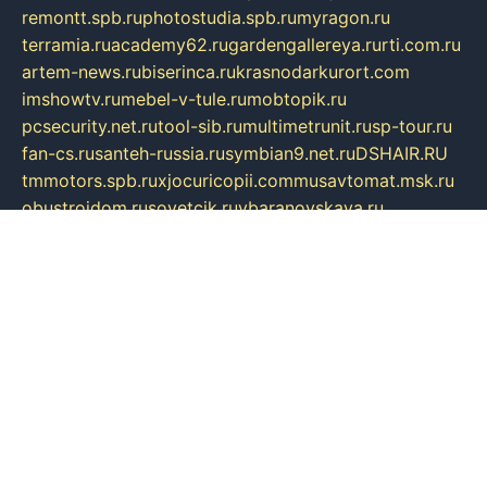
remontt.spb.ru
photostudia.spb.ru
myragon.ru
terramia.ru
academy62.ru
gardengallereya.ru
rti.com.ru
artem-news.ru
biserinca.ru
krasnodarkurort.com
imshowtv.ru
mebel-v-tule.ru
mobtopik.ru
pcsecurity.net.ru
tool-sib.ru
multimetrunit.ru
sp-tour.ru
fan-cs.ru
santeh-russia.ru
symbian9.net.ru
DSHAIR.RU
tmmotors.spb.ru
xjocuricopii.com
musavtomat.msk.ru
obustrojdom.ru
sovetcik.ru
ybaranovskaya.ru
ppknews.ru
cult-alshei.ru
JAPANRUSSIA.RU
proekciyamebel.ru
imper-finans.ru
rim.org.ru
glamourai.ru
brassminus.ru
zabor-pro.ru
ftn.pp.ru
dorogoe58.ru
laimengpacker.ru
kuzova-zapchasti.ru
sageerp.ru
taxodrom.ru
dsrazvitie.ru
hardcity.net.ru
ratinghomegames.ru
topservice25.ru
gubernyan.ru
gtglasslined.ru
ii4.ru
tssport.spb.ru
andorra24.com
blackwallstreet.ru
oboimos.ru
optim-doors.com.ru
ikuch.ru
nycr.org.ru
npa21.ru
vremya-ch.spb.ru
desert000.ru
ivtorgi.ru
ifiori.ru
catalog-statei.ru