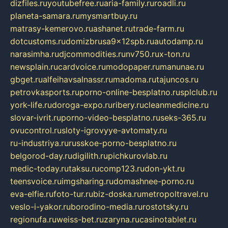
dizfiles.ru
youtubefree.ru
aria-family.ru
roadli.ru
planeta-samara.ru
mysmartbuy.ru
matrasy-kemerovo.ru
ashanet.ru
trade-farm.ru
dotcustoms.ru
domizbrusa9x12spb.ru
autodamp.ru
narasimha.ru
djcommodities.ru
nv750.ru
x-ton.ru
newsplain.ru
cardvoice.ru
modopaper.ru
manunae.ru
gbget.ru
alfeihavsalnassr.ru
madoma.ru
tajuncos.ru
petrovkasports.ru
porno-online-besplatno.ru
splclub.ru
york-life.ru
doroga-expo.ru
ribery.ru
cleanmedicine.ru
slovar-ivrit.ru
porno-video-besplatno.ru
seks-365.ru
ovucontrol.ru
sloty-igrovyye-avtomaty.ru
ru-industriya.ru
russkoe-porno-besplatno.ru
belgorod-day.ru
digilith.ru
pichkurovlab.ru
medic-today.ru
taksu.ru
comp123.ru
don-ykt.ru
teensvoice.ru
imgsharing.ru
domashnee-porno.ru
eva-elfie.ru
foto-tur.ru
biz-doska.ru
metropoltravel.ru
veslo-i-yakor.ru
borodino-media.ru
rostotsky.ru
regionufa.ru
weiss-bet.ru
zaryna.ru
casinotablet.ru