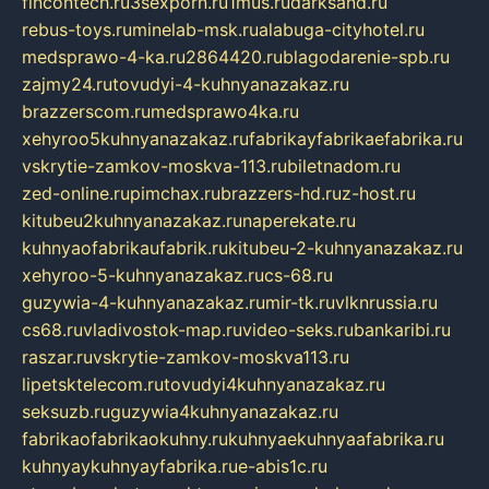
fincontech.ru
3sexporn.ru
1mus.ru
darksand.ru
rebus-toys.ru
minelab-msk.ru
alabuga-cityhotel.ru
medsprawo-4-ka.ru
2864420.ru
blagodarenie-spb.ru
zajmy24.ru
tovudyi-4-kuhnyanazakaz.ru
brazzerscom.ru
medsprawo4ka.ru
xehyroo5kuhnyanazakaz.ru
fabrikayfabrikaefabrika.ru
vskrytie-zamkov-moskva-113.ru
biletnadom.ru
zed-online.ru
pimchax.ru
brazzers-hd.ru
z-host.ru
kitubeu2kuhnyanazakaz.ru
naperekate.ru
kuhnyaofabrikaufabrik.ru
kitubeu-2-kuhnyanazakaz.ru
xehyroo-5-kuhnyanazakaz.ru
cs-68.ru
guzywia-4-kuhnyanazakaz.ru
mir-tk.ru
vlknrussia.ru
cs68.ru
vladivostok-map.ru
video-seks.ru
bankaribi.ru
raszar.ru
vskrytie-zamkov-moskva113.ru
lipetsktelecom.ru
tovudyi4kuhnyanazakaz.ru
seksuzb.ru
guzywia4kuhnyanazakaz.ru
fabrikaofabrikaokuhny.ru
kuhnyaekuhnyaafabrika.ru
kuhnyaykuhnyayfabrika.ru
e-abis1c.ru