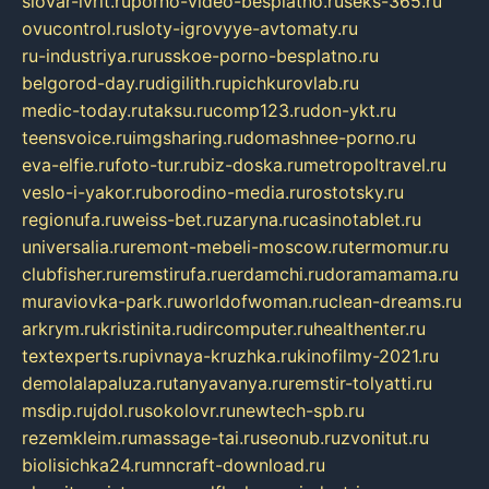
slovar-ivrit.ru
porno-video-besplatno.ru
seks-365.ru
ovucontrol.ru
sloty-igrovyye-avtomaty.ru
ru-industriya.ru
russkoe-porno-besplatno.ru
belgorod-day.ru
digilith.ru
pichkurovlab.ru
medic-today.ru
taksu.ru
comp123.ru
don-ykt.ru
teensvoice.ru
imgsharing.ru
domashnee-porno.ru
eva-elfie.ru
foto-tur.ru
biz-doska.ru
metropoltravel.ru
veslo-i-yakor.ru
borodino-media.ru
rostotsky.ru
regionufa.ru
weiss-bet.ru
zaryna.ru
casinotablet.ru
universalia.ru
remont-mebeli-moscow.ru
termomur.ru
clubfisher.ru
remstirufa.ru
erdamchi.ru
doramamama.ru
muraviovka-park.ru
worldofwoman.ru
clean-dreams.ru
arkrym.ru
kristinita.ru
dircomputer.ru
healthenter.ru
textexperts.ru
pivnaya-kruzhka.ru
kinofilmy-2021.ru
demolalapaluza.ru
tanyavanya.ru
remstir-tolyatti.ru
msdip.ru
jdol.ru
sokolovr.ru
newtech-spb.ru
rezemkleim.ru
massage-tai.ru
seonub.ru
zvonitut.ru
biolisichka24.ru
mncraft-download.ru