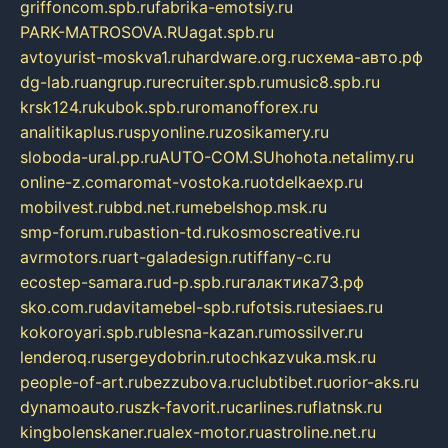
griffoncom.spb.ru
fabrika-emotsiy.ru
PARK-MATROSOVA.RU
agat.spb.ru
avtoyurist-moskva1.ru
hardware.org.ru
схема-авто.рф
dg-lab.ru
angrup.ru
recruiter.spb.ru
music8.spb.ru
krsk124.ru
kubok.spb.ru
romanofforex.ru
analitikaplus.ru
spyonline.ru
zosikamery.ru
sloboda-ural.pp.ru
AUTO-COM.SU
hohota.net
alimy.ru
online-z.com
aromat-vostoka.ru
otdelkaexp.ru
mobilvest.ru
bbd.net.ru
mebelshop.msk.ru
smp-forum.ru
bastion-td.ru
kosmoscreative.ru
avrmotors.ru
art-galadesign.ru
tiffany-c.ru
ecostep-samara.ru
d-p.spb.ru
галактика73.рф
sko.com.ru
davitamebel-spb.ru
fotsis.ru
tesiaes.ru
kokoroyari.spb.ru
blesna-kazan.ru
mossilver.ru
lenderoq.ru
sergeydobrin.ru
tochkazvuka.msk.ru
people-of-art.ru
bezzubova.ru
clubtibet.ru
orior-aks.ru
dynamoauto.ru
szk-favorit.ru
carlines.ru
flatnsk.ru
kingbolenskaner.ru
alex-motor.ru
astroline.net.ru