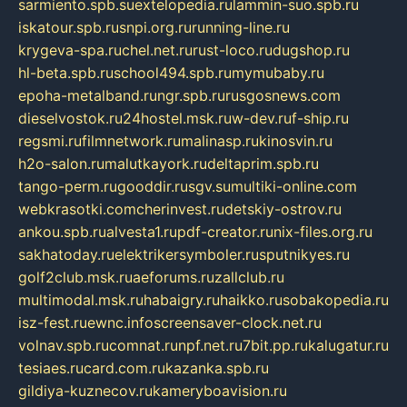
sarmiento.spb.su
extelopedia.ru
lammin-suo.spb.ru
iskatour.spb.ru
snpi.org.ru
running-line.ru
krygeva-spa.ru
chel.net.ru
rust-loco.ru
dugshop.ru
hl-beta.spb.ru
school494.spb.ru
mymubaby.ru
epoha-metalband.ru
ngr.spb.ru
rusgosnews.com
dieselvostok.ru
24hostel.msk.ru
w-dev.ru
f-ship.ru
regsmi.ru
filmnetwork.ru
malinasp.ru
kinosvin.ru
h2o-salon.ru
malutkayork.ru
deltaprim.spb.ru
tango-perm.ru
gooddir.ru
sgv.su
multiki-online.com
webkrasotki.com
cherinvest.ru
detskiy-ostrov.ru
ankou.spb.ru
alvesta1.ru
pdf-creator.ru
nix-files.org.ru
sakhatoday.ru
elektrikersymboler.ru
sputnikyes.ru
golf2club.msk.ru
aeforums.ru
zallclub.ru
multimodal.msk.ru
habaigry.ru
haikko.ru
sobakopedia.ru
isz-fest.ru
ewnc.info
screensaver-clock.net.ru
volnav.spb.ru
comnat.ru
npf.net.ru
7bit.pp.ru
kalugatur.ru
tesiaes.ru
card.com.ru
kazanka.spb.ru
gildiya-kuznecov.ru
kameryboavision.ru