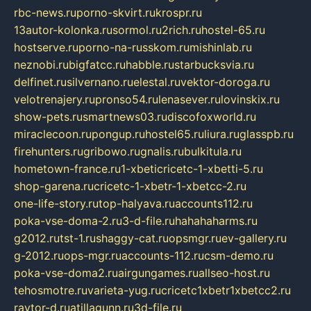
rbc-news.ru
porno-skvirt.ru
krospr.ru
13autor-kolonka.ru
sormol.ru
2rich.ru
hostel-65.ru
hostserve.ru
porno-na-russkom.ru
mishinlab.ru
neznobi.ru
bigfatcc.ru
habble.ru
starbucksvia.ru
delfinet.ru
silvernano.ru
elestal.ru
vektor-doroga.ru
velotrenajery.ru
pronso54.ru
lenasever.ru
lovinskix.ru
show-pets.ru
smartnews03.ru
discofoxworld.ru
miraclecoon.ru
pongup.ru
hostel65.ru
liura.ru
glasspb.ru
firehunters.ru
gribowo.ru
gnalis.ru
bulkitula.ru
hometown-france.ru
1-xbeticricetc-1-xbetti-5.ru
shop-garena.ru
cricetc-1-xbetr-1-xbetcc-2.ru
one-life-story.ru
top-halyava.ru
accounts112.ru
poka-vse-doma-2.ru
3-d-file.ru
hahahaharms.ru
g2012.ru
tst-1.ru
shaggy-cat.ru
opsmgr.ru
ev-gallery.ru
g-2012.ru
ops-mgr.ru
accounts-112.ru
csm-demo.ru
poka-vse-doma2.ru
airgungames.ru
allseo-host.ru
tehosmotre.ru
varieta-yug.ru
cricetc1xbetr1xbetcc2.ru
raytor-d.ru
atillagunn.ru
3d-file.ru