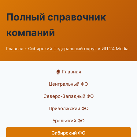
Полный справочник
компаний
Главная
»
Сибирский федеральный округ
» ИП 24 Media
🏠 Главная
Центральный ФО
Северо-Западный ФО
Приволжский ФО
Уральский ФО
Сибирский ФО