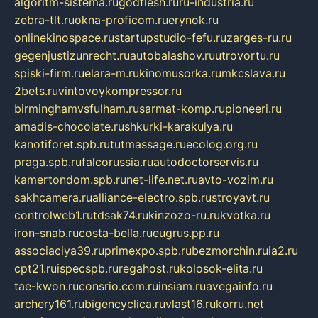
algoritm-sistema.ru
godflesh.ru
ru-industria.ru
zebra-tlt.ru
okna-proficom.ru
erynok.ru
onlinekinospace.ru
startupstudio-fefu.ru
zarges-ru.ru
gegenjustizunrecht.ru
autobalashov.ru
utrovortu.ru
spiski-firm.ru
elara-m.ru
kinomusorka.ru
mkcslava.ru
2bets.ru
vintovoykompressor.ru
birminghamvsfulham.ru
sarmat-komp.ru
pioneeri.ru
amadis-chocolate.ru
shkurki-karakulya.ru
kanotiforet.spb.ru
tutmassage.ru
ecolog.org.ru
praga.spb.ru
falcorussia.ru
autodoctorservis.ru
kamertondom.spb.ru
net-life.net.ru
avto-vozim.ru
sakhcamera.ru
alliance-electro.spb.ru
stroyavt.ru
controlweb1.ru
tdsak74.ru
kinzozo-ru.ru
kvotka.ru
iron-snab.ru
costa-bella.ru
eugrus.pp.ru
associaciya39.ru
primexpo.spb.ru
bezmorchin.ru
ia2.ru
cpt21.ru
ispecspb.ru
regahost.ru
kolosok-elita.ru
tae-kwon.ru
consrio.com.ru
insiam.ru
avegainfo.ru
archery161.ru
bigencyclica.ru
vlast16.ru
korru.net