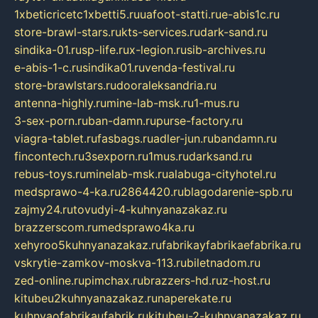
1xbeticricetc1xbetti5.ru
uafoot-statti.ru
e-abis1c.ru
store-brawl-stars.ru
kts-services.ru
dark-sand.ru
sindika-01.ru
sp-life.ru
x-legion.ru
sib-archives.ru
e-abis-1-c.ru
sindika01.ru
venda-festival.ru
store-brawlstars.ru
dooraleksandria.ru
antenna-highly.ru
mine-lab-msk.ru
1-mus.ru
3-sex-porn.ru
ban-damn.ru
purse-factory.ru
viagra-tablet.ru
fasbags.ru
adler-jun.ru
bandamn.ru
fincontech.ru
3sexporn.ru
1mus.ru
darksand.ru
rebus-toys.ru
minelab-msk.ru
alabuga-cityhotel.ru
medsprawo-4-ka.ru
2864420.ru
blagodarenie-spb.ru
zajmy24.ru
tovudyi-4-kuhnyanazakaz.ru
brazzerscom.ru
medsprawo4ka.ru
xehyroo5kuhnyanazakaz.ru
fabrikayfabrikaefabrika.ru
vskrytie-zamkov-moskva-113.ru
biletnadom.ru
zed-online.ru
pimchax.ru
brazzers-hd.ru
z-host.ru
kitubeu2kuhnyanazakaz.ru
naperekate.ru
kuhnyaofabrikaufabrik.ru
kitubeu-2-kuhnyanazakaz.ru