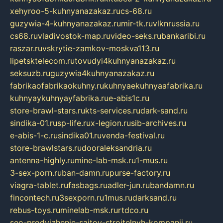
xehyroo-5-kuhnyanazakaz.ru
cs-68.ru
guzywia-4-kuhnyanazakaz.ru
mir-tk.ru
vlknrussia.ru
cs68.ru
vladivostok-map.ru
video-seks.ru
bankaribi.ru
raszar.ru
vskrytie-zamkov-moskva113.ru
lipetsktelecom.ru
tovudyi4kuhnyanazakaz.ru
seksuzb.ru
guzywia4kuhnyanazakaz.ru
fabrikaofabrikaokuhny.ru
kuhnyaekuhnyaafabrika.ru
kuhnyaykuhnyayfabrika.ru
e-abis1c.ru
store-brawl-stars.ru
kts-services.ru
dark-sand.ru
sindika-01.ru
sp-life.ru
x-legion.ru
sib-archives.ru
e-abis-1-c.ru
sindika01.ru
venda-festival.ru
store-brawlstars.ru
dooraleksandria.ru
antenna-highly.ru
mine-lab-msk.ru
1-mus.ru
3-sex-porn.ru
ban-damn.ru
purse-factory.ru
viagra-tablet.ru
fasbags.ru
adler-jun.ru
bandamn.ru
fincontech.ru
3sexporn.ru
1mus.ru
darksand.ru
rebus-toys.ru
minelab-msk.ru
rtdco.ru
seo-prodvizhenie-sajtov-stroitelnyh-kompanij.ru