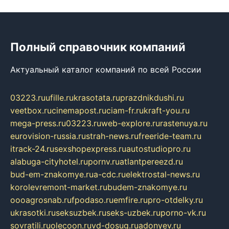
Полный справочник компаний
Актуальный каталог компаний по всей России
03223.ru
ufille.ru
krasotata.ru
prazdnikdushi.ru
veetbox.ru
cinemapost.ru
ciam-fr.ru
kraft-you.ru
mega-press.ru
03223.ru
web-explore.ru
rastenuya.ru
eurovision-russia.ru
strah-news.ru
freeride-team.ru
itrack-24.ru
sexshopexpress.ru
autostudiopro.ru
alabuga-cityhotel.ru
pornv.ru
atlantpereezd.ru
bud-em-znakomye.ru
a-cdc.ru
elektrostal-news.ru
korolevremont-market.ru
budem-znakomye.ru
oooagrosnab.ru
fpodaso.ru
emfire.ru
pro-otdelky.ru
ukrasotki.ru
seksuzbek.ru
seks-uzbek.ru
porno-vk.ru
sovratili.ru
olecoon.ru
vd-dosug.ru
adonyev.ru