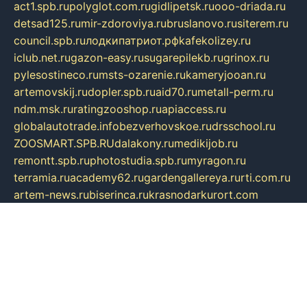
act1.spb.ru
polyglot.com.ru
gidlipetsk.ru
ooo-driada.ru
detsad125.ru
mir-zdoroviya.ru
bruslanovo.ru
siterem.ru
council.spb.ru
лодкипатриот.рф
kafekolizey.ru
iclub.net.ru
gazon-easy.ru
sugarepilekb.ru
grinox.ru
pylesostineco.ru
msts-ozarenie.ru
kameryjooan.ru
artemovskij.ru
dopler.spb.ru
aid70.ru
metall-perm.ru
ndm.msk.ru
ratingzooshop.ru
apiaccess.ru
globalautotrade.info
bezverhovskoe.ru
drsschool.ru
ZOOSMART.SPB.RU
dalakony.ru
medikijob.ru
remontt.spb.ru
photostudia.spb.ru
myragon.ru
terramia.ru
academy62.ru
gardengallereya.ru
rti.com.ru
artem-news.ru
biserinca.ru
krasnodarkurort.com
imshowtv.ru
mebel-v-tule.ru
mobtopik.ru
pcsecurity.net.ru
tool-sib.ru
multimetrunit.ru
sp-tour.ru
fan-cs.ru
santeh-russia.ru
symbian9.net.ru
DSHAIR.RU
tmmotors.spb.ru
xjocuricopii.com
musavtomat.msk.ru
obustrojdom.ru
sovetcik.ru
ybaranovskaya.ru
ppknews.ru
cult-alshei.ru
JAPANRUSSIA.RU