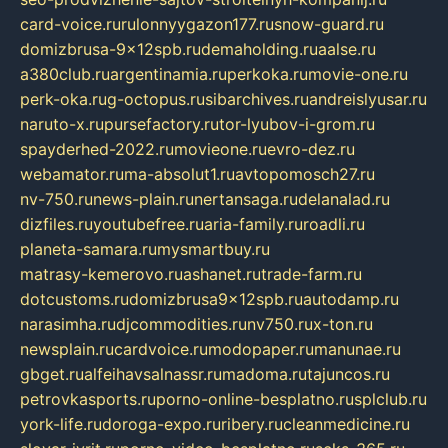
card-voice.ru
rulonnyygazon177.ru
snow-guard.ru
domizbrusa-9x12spb.ru
demaholding.ru
aalse.ru
a380club.ru
argentinamia.ru
perkoka.ru
movie-one.ru
perk-oka.ru
g-octopus.ru
sibarchives.ru
andreislyusar.ru
naruto-x.ru
pursefactory.ru
tor-lyubov-i-grom.ru
spayderhed-2022.ru
movieone.ru
evro-dez.ru
webamator.ru
ma-absolut1.ru
avtopomosch27.ru
nv-750.ru
news-plain.ru
nertansaga.ru
delanalad.ru
dizfiles.ru
youtubefree.ru
aria-family.ru
roadli.ru
planeta-samara.ru
mysmartbuy.ru
matrasy-kemerovo.ru
ashanet.ru
trade-farm.ru
dotcustoms.ru
domizbrusa9x12spb.ru
autodamp.ru
narasimha.ru
djcommodities.ru
nv750.ru
x-ton.ru
newsplain.ru
cardvoice.ru
modopaper.ru
manunae.ru
gbget.ru
alfeihavsalnassr.ru
madoma.ru
tajuncos.ru
petrovkasports.ru
porno-online-besplatno.ru
splclub.ru
york-life.ru
doroga-expo.ru
ribery.ru
cleanmedicine.ru