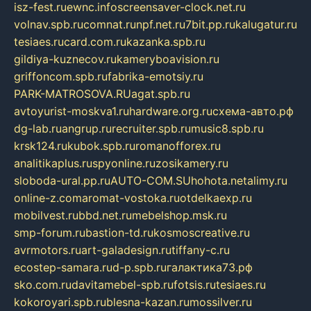
isz-fest.ru
ewnc.info
screensaver-clock.net.ru
volnav.spb.ru
comnat.ru
npf.net.ru
7bit.pp.ru
kalugatur.ru
tesiaes.ru
card.com.ru
kazanka.spb.ru
gildiya-kuznecov.ru
kameryboavision.ru
griffoncom.spb.ru
fabrika-emotsiy.ru
PARK-MATROSOVA.RU
agat.spb.ru
avtoyurist-moskva1.ru
hardware.org.ru
схема-авто.рф
dg-lab.ru
angrup.ru
recruiter.spb.ru
music8.spb.ru
krsk124.ru
kubok.spb.ru
romanofforex.ru
analitikaplus.ru
spyonline.ru
zosikamery.ru
sloboda-ural.pp.ru
AUTO-COM.SU
hohota.net
alimy.ru
online-z.com
aromat-vostoka.ru
otdelkaexp.ru
mobilvest.ru
bbd.net.ru
mebelshop.msk.ru
smp-forum.ru
bastion-td.ru
kosmoscreative.ru
avrmotors.ru
art-galadesign.ru
tiffany-c.ru
ecostep-samara.ru
d-p.spb.ru
галактика73.рф
sko.com.ru
davitamebel-spb.ru
fotsis.ru
tesiaes.ru
kokoroyari.spb.ru
blesna-kazan.ru
mossilver.ru