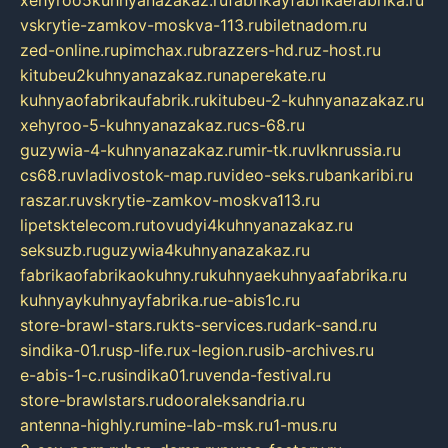
xehyroo5kuhnyanazakaz.ru
fabrikayfabrikaefabrika.ru
vskrytie-zamkov-moskva-113.ru
biletnadom.ru
zed-online.ru
pimchax.ru
brazzers-hd.ru
z-host.ru
kitubeu2kuhnyanazakaz.ru
naperekate.ru
kuhnyaofabrikaufabrik.ru
kitubeu-2-kuhnyanazakaz.ru
xehyroo-5-kuhnyanazakaz.ru
cs-68.ru
guzywia-4-kuhnyanazakaz.ru
mir-tk.ru
vlknrussia.ru
cs68.ru
vladivostok-map.ru
video-seks.ru
bankaribi.ru
raszar.ru
vskrytie-zamkov-moskva113.ru
lipetsktelecom.ru
tovudyi4kuhnyanazakaz.ru
seksuzb.ru
guzywia4kuhnyanazakaz.ru
fabrikaofabrikaokuhny.ru
kuhnyaekuhnyaafabrika.ru
kuhnyaykuhnyayfabrika.ru
e-abis1c.ru
store-brawl-stars.ru
kts-services.ru
dark-sand.ru
sindika-01.ru
sp-life.ru
x-legion.ru
sib-archives.ru
e-abis-1-c.ru
sindika01.ru
venda-festival.ru
store-brawlstars.ru
dooraleksandria.ru
antenna-highly.ru
mine-lab-msk.ru
1-mus.ru