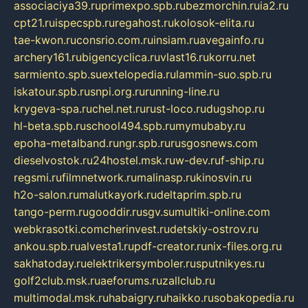
associaciya39.ru
primexpo.spb.ru
bezmorchin.ru
ia2.ru
cpt21.ru
ispecspb.ru
regahost.ru
kolosok-elita.ru
tae-kwon.ru
consrio.com.ru
insiam.ru
avegainfo.ru
archery161.ru
bigencyclica.ru
vlast16.ru
korru.net
sarmiento.spb.su
extelopedia.ru
lammin-suo.spb.ru
iskatour.spb.ru
snpi.org.ru
running-line.ru
krygeva-spa.ru
chel.net.ru
rust-loco.ru
dugshop.ru
hl-beta.spb.ru
school494.spb.ru
mymubaby.ru
epoha-metalband.ru
ngr.spb.ru
rusgosnews.com
dieselvostok.ru
24hostel.msk.ru
w-dev.ru
f-ship.ru
regsmi.ru
filmnetwork.ru
malinasp.ru
kinosvin.ru
h2o-salon.ru
malutkayork.ru
deltaprim.spb.ru
tango-perm.ru
gooddir.ru
sgv.su
multiki-online.com
webkrasotki.com
cherinvest.ru
detskiy-ostrov.ru
ankou.spb.ru
alvesta1.ru
pdf-creator.ru
nix-files.org.ru
sakhatoday.ru
elektrikersymboler.ru
sputnikyes.ru
golf2club.msk.ru
aeforums.ru
zallclub.ru
multimodal.msk.ru
habaigry.ru
haikko.ru
sobakopedia.ru