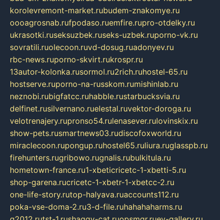
korolevremont-market.ru
budem-znakomye.ru
oooagrosnab.ru
fpodaso.ru
emfire.ru
pro-otdelky.ru
ukrasotki.ru
seksuzbek.ru
seks-uzbek.ru
porno-vk.ru
sovratili.ru
olecoon.ru
vd-dosug.ru
adonyev.ru
rbc-news.ru
porno-skvirt.ru
krospr.ru
13autor-kolonka.ru
sormol.ru
2rich.ru
hostel-65.ru
hostserve.ru
porno-na-russkom.ru
mishinlab.ru
neznobi.ru
bigfatcc.ru
habble.ru
starbucksvia.ru
delfinet.ru
silvernano.ru
elestal.ru
vektor-doroga.ru
velotrenajery.ru
pronso54.ru
lenasever.ru
lovinskix.ru
show-pets.ru
smartnews03.ru
discofoxworld.ru
miraclecoon.ru
pongup.ru
hostel65.ru
liura.ru
glasspb.ru
firehunters.ru
gribowo.ru
gnalis.ru
bulkitula.ru
hometown-france.ru
1-xbeticricetc-1-xbetti-5.ru
shop-garena.ru
cricetc-1-xbetr-1-xbetcc-2.ru
one-life-story.ru
top-halyava.ru
accounts112.ru
poka-vse-doma-2.ru
3-d-file.ru
hahahaharms.ru
g2012.ru
tst-1.ru
shaggy-cat.ru
opsmgr.ru
ev-gallery.ru