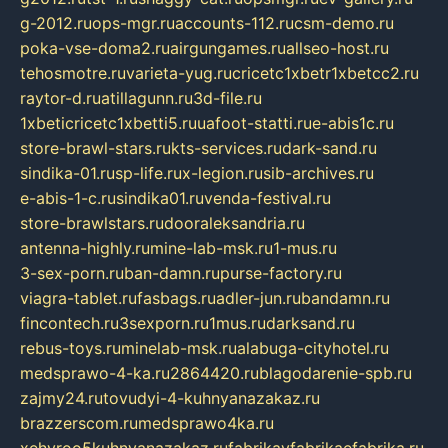
g-2012.ru
ops-mgr.ru
accounts-112.ru
csm-demo.ru
poka-vse-doma2.ru
airgungames.ru
allseo-host.ru
tehosmotre.ru
varieta-yug.ru
cricetc1xbetr1xbetcc2.ru
raytor-d.ru
atillagunn.ru
3d-file.ru
1xbeticricetc1xbetti5.ru
uafoot-statti.ru
e-abis1c.ru
store-brawl-stars.ru
kts-services.ru
dark-sand.ru
sindika-01.ru
sp-life.ru
x-legion.ru
sib-archives.ru
e-abis-1-c.ru
sindika01.ru
venda-festival.ru
store-brawlstars.ru
dooraleksandria.ru
antenna-highly.ru
mine-lab-msk.ru
1-mus.ru
3-sex-porn.ru
ban-damn.ru
purse-factory.ru
viagra-tablet.ru
fasbags.ru
adler-jun.ru
bandamn.ru
fincontech.ru
3sexporn.ru
1mus.ru
darksand.ru
rebus-toys.ru
minelab-msk.ru
alabuga-cityhotel.ru
medsprawo-4-ka.ru
2864420.ru
blagodarenie-spb.ru
zajmy24.ru
tovudyi-4-kuhnyanazakaz.ru
brazzerscom.ru
medsprawo4ka.ru