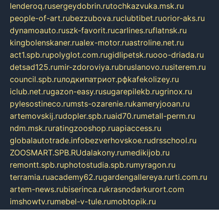
lenderoq.ru
sergeydobrin.ru
tochkazvuka.msk.ru
people-of-art.ru
bezzubova.ru
clubtibet.ru
orior-aks.ru
dynamoauto.ru
szk-favorit.ru
carlines.ru
flatnsk.ru
kingbolenskaner.ru
alex-motor.ru
astroline.net.ru
act1.spb.ru
polyglot.com.ru
gidlipetsk.ru
ooo-driada.ru
detsad125.ru
mir-zdoroviya.ru
bruslanovo.ru
siterem.ru
council.spb.ru
лодкипатриот.рф
kafekolizey.ru
iclub.net.ru
gazon-easy.ru
sugarepilekb.ru
grinox.ru
pylesostineco.ru
msts-ozarenie.ru
kameryjooan.ru
artemovskij.ru
dopler.spb.ru
aid70.ru
metall-perm.ru
ndm.msk.ru
ratingzooshop.ru
apiaccess.ru
globalautotrade.info
bezverhovskoe.ru
drsschool.ru
ZOOSMART.SPB.RU
dalakony.ru
medikijob.ru
remontt.spb.ru
photostudia.spb.ru
myragon.ru
terramia.ru
academy62.ru
gardengallereya.ru
rti.com.ru
artem-news.ru
biserinca.ru
krasnodarkurort.com
imshowtv.ru
mebel-v-tule.ru
mobtopik.ru
pcsecurity.net.ru
tool-sib.ru
multimetrunit.ru
sp-tour.ru