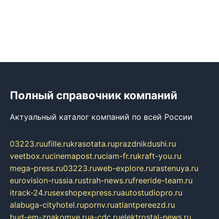
Полный справочник компаний
Актуальный каталог компаний по всей России
03223.ru
ufille.ru
krasotata.ru
prazdnikdushi.ru
veetbox.ru
cinemapost.ru
ciam-fr.ru
kraft-you.ru
mega-press.ru
03223.ru
web-explore.ru
rastenuya.ru
eurovision-russia.ru
strah-news.ru
freeride-team.ru
itrack-24.ru
sexshopexpress.ru
autostudiopro.ru
alabuga-cityhotel.ru
pornv.ru
atlantpereezd.ru
bud-em-znakomye.ru
a-cdc.ru
elektrostal-news.ru