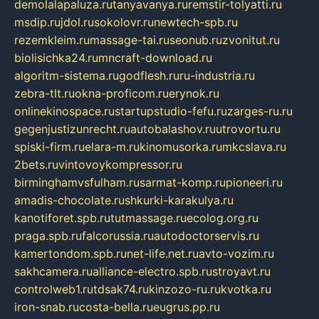
demolalapaluza.ru
tanyavanya.ru
remstir-tolyatti.ru
msdip.ru
jdol.ru
sokolovr.ru
newtech-spb.ru
rezemkleim.ru
massage-tai.ru
seonub.ru
zvonitut.ru
biolisichka24.ru
mncraft-download.ru
algoritm-sistema.ru
godflesh.ru
ru-industria.ru
zebra-tlt.ru
okna-proficom.ru
erynok.ru
onlinekinospace.ru
startupstudio-fefu.ru
zarges-ru.ru
gegenjustizunrecht.ru
autobalashov.ru
utrovortu.ru
spiski-firm.ru
elara-m.ru
kinomusorka.ru
mkcslava.ru
2bets.ru
vintovoykompressor.ru
birminghamvsfulham.ru
sarmat-komp.ru
pioneeri.ru
amadis-chocolate.ru
shkurki-karakulya.ru
kanotiforet.spb.ru
tutmassage.ru
ecolog.org.ru
praga.spb.ru
falcorussia.ru
autodoctorservis.ru
kamertondom.spb.ru
net-life.net.ru
avto-vozim.ru
sakhcamera.ru
alliance-electro.spb.ru
stroyavt.ru
controlweb1.ru
tdsak74.ru
kinzozo-ru.ru
kvotka.ru
iron-snab.ru
costa-bella.ru
eugrus.pp.ru