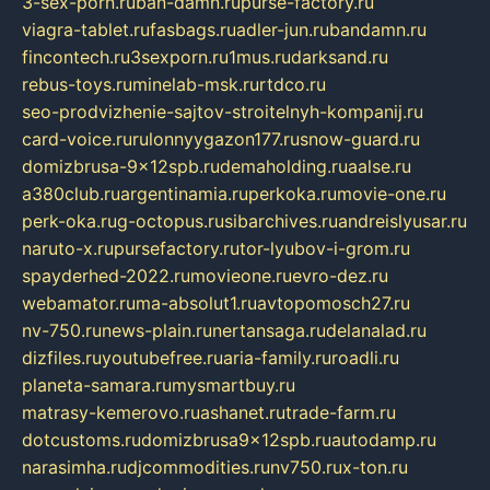
3-sex-porn.ru
ban-damn.ru
purse-factory.ru
viagra-tablet.ru
fasbags.ru
adler-jun.ru
bandamn.ru
fincontech.ru
3sexporn.ru
1mus.ru
darksand.ru
rebus-toys.ru
minelab-msk.ru
rtdco.ru
seo-prodvizhenie-sajtov-stroitelnyh-kompanij.ru
card-voice.ru
rulonnyygazon177.ru
snow-guard.ru
domizbrusa-9x12spb.ru
demaholding.ru
aalse.ru
a380club.ru
argentinamia.ru
perkoka.ru
movie-one.ru
perk-oka.ru
g-octopus.ru
sibarchives.ru
andreislyusar.ru
naruto-x.ru
pursefactory.ru
tor-lyubov-i-grom.ru
spayderhed-2022.ru
movieone.ru
evro-dez.ru
webamator.ru
ma-absolut1.ru
avtopomosch27.ru
nv-750.ru
news-plain.ru
nertansaga.ru
delanalad.ru
dizfiles.ru
youtubefree.ru
aria-family.ru
roadli.ru
planeta-samara.ru
mysmartbuy.ru
matrasy-kemerovo.ru
ashanet.ru
trade-farm.ru
dotcustoms.ru
domizbrusa9x12spb.ru
autodamp.ru
narasimha.ru
djcommodities.ru
nv750.ru
x-ton.ru