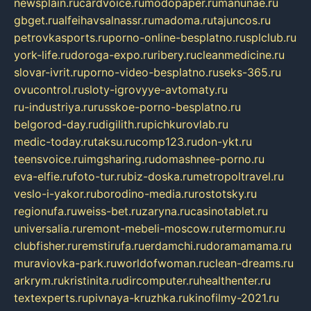
newsplain.ru
cardvoice.ru
modopaper.ru
manunae.ru
gbget.ru
alfeihavsalnassr.ru
madoma.ru
tajuncos.ru
petrovkasports.ru
porno-online-besplatno.ru
splclub.ru
york-life.ru
doroga-expo.ru
ribery.ru
cleanmedicine.ru
slovar-ivrit.ru
porno-video-besplatno.ru
seks-365.ru
ovucontrol.ru
sloty-igrovyye-avtomaty.ru
ru-industriya.ru
russkoe-porno-besplatno.ru
belgorod-day.ru
digilith.ru
pichkurovlab.ru
medic-today.ru
taksu.ru
comp123.ru
don-ykt.ru
teensvoice.ru
imgsharing.ru
domashnee-porno.ru
eva-elfie.ru
foto-tur.ru
biz-doska.ru
metropoltravel.ru
veslo-i-yakor.ru
borodino-media.ru
rostotsky.ru
regionufa.ru
weiss-bet.ru
zaryna.ru
casinotablet.ru
universalia.ru
remont-mebeli-moscow.ru
termomur.ru
clubfisher.ru
remstirufa.ru
erdamchi.ru
doramamama.ru
muraviovka-park.ru
worldofwoman.ru
clean-dreams.ru
arkrym.ru
kristinita.ru
dircomputer.ru
healthenter.ru
textexperts.ru
pivnaya-kruzhka.ru
kinofilmy-2021.ru