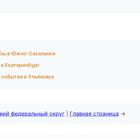
жбы в Южно-Сахалинск
 в Екатеринбург
 события в Ульяновск
ский федеральный округ
|
Главная страница
→