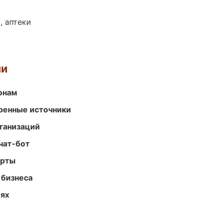
, аптеки
ми
онам
еренные источники
ганизаций
чат-бот
арты
 бизнеса
иях