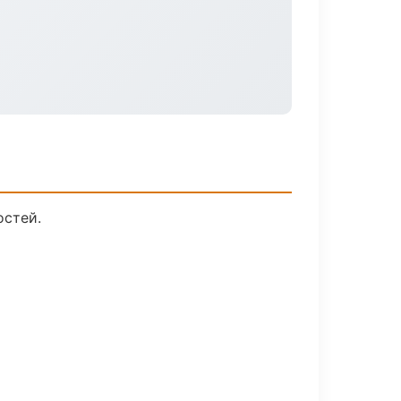
остей.