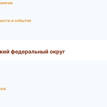
приятия
овости и события
ский федеральный округ
рск