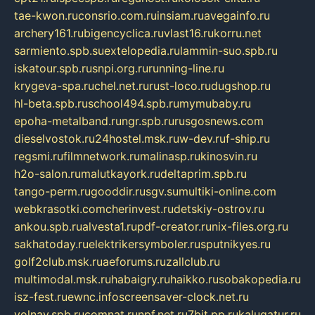
tae-kwon.ru
consrio.com.ru
insiam.ru
avegainfo.ru
archery161.ru
bigencyclica.ru
vlast16.ru
korru.net
sarmiento.spb.su
extelopedia.ru
lammin-suo.spb.ru
iskatour.spb.ru
snpi.org.ru
running-line.ru
krygeva-spa.ru
chel.net.ru
rust-loco.ru
dugshop.ru
hl-beta.spb.ru
school494.spb.ru
mymubaby.ru
epoha-metalband.ru
ngr.spb.ru
rusgosnews.com
dieselvostok.ru
24hostel.msk.ru
w-dev.ru
f-ship.ru
regsmi.ru
filmnetwork.ru
malinasp.ru
kinosvin.ru
h2o-salon.ru
malutkayork.ru
deltaprim.spb.ru
tango-perm.ru
gooddir.ru
sgv.su
multiki-online.com
webkrasotki.com
cherinvest.ru
detskiy-ostrov.ru
ankou.spb.ru
alvesta1.ru
pdf-creator.ru
nix-files.org.ru
sakhatoday.ru
elektrikersymboler.ru
sputnikyes.ru
golf2club.msk.ru
aeforums.ru
zallclub.ru
multimodal.msk.ru
habaigry.ru
haikko.ru
sobakopedia.ru
isz-fest.ru
ewnc.info
screensaver-clock.net.ru
volnav.spb.ru
comnat.ru
npf.net.ru
7bit.pp.ru
kalugatur.ru