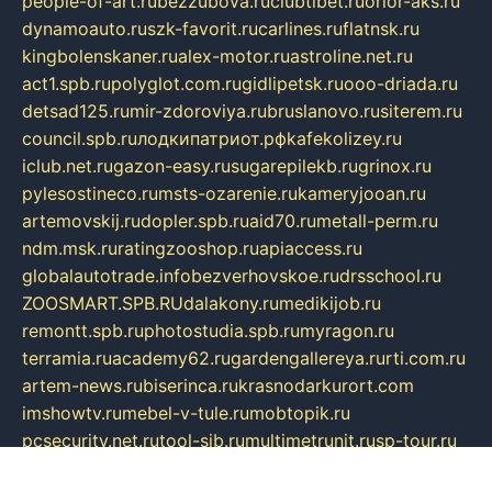
people-of-art.ru
bezzubova.ru
clubtibet.ru
orior-aks.ru
dynamoauto.ru
szk-favorit.ru
carlines.ru
flatnsk.ru
kingbolenskaner.ru
alex-motor.ru
astroline.net.ru
act1.spb.ru
polyglot.com.ru
gidlipetsk.ru
ooo-driada.ru
detsad125.ru
mir-zdoroviya.ru
bruslanovo.ru
siterem.ru
council.spb.ru
лодкипатриот.рф
kafekolizey.ru
iclub.net.ru
gazon-easy.ru
sugarepilekb.ru
grinox.ru
pylesostineco.ru
msts-ozarenie.ru
kameryjooan.ru
artemovskij.ru
dopler.spb.ru
aid70.ru
metall-perm.ru
ndm.msk.ru
ratingzooshop.ru
apiaccess.ru
globalautotrade.info
bezverhovskoe.ru
drsschool.ru
ZOOSMART.SPB.RU
dalakony.ru
medikijob.ru
remontt.spb.ru
photostudia.spb.ru
myragon.ru
terramia.ru
academy62.ru
gardengallereya.ru
rti.com.ru
artem-news.ru
biserinca.ru
krasnodarkurort.com
imshowtv.ru
mebel-v-tule.ru
mobtopik.ru
pcsecurity.net.ru
tool-sib.ru
multimetrunit.ru
sp-tour.ru
fan-cs.ru
santeh-russia.ru
symbian9.net.ru
DSHAIR.RU