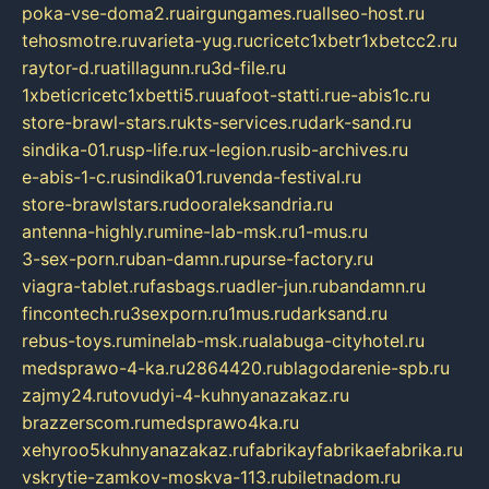
poka-vse-doma2.ru
airgungames.ru
allseo-host.ru
tehosmotre.ru
varieta-yug.ru
cricetc1xbetr1xbetcc2.ru
raytor-d.ru
atillagunn.ru
3d-file.ru
1xbeticricetc1xbetti5.ru
uafoot-statti.ru
e-abis1c.ru
store-brawl-stars.ru
kts-services.ru
dark-sand.ru
sindika-01.ru
sp-life.ru
x-legion.ru
sib-archives.ru
e-abis-1-c.ru
sindika01.ru
venda-festival.ru
store-brawlstars.ru
dooraleksandria.ru
antenna-highly.ru
mine-lab-msk.ru
1-mus.ru
3-sex-porn.ru
ban-damn.ru
purse-factory.ru
viagra-tablet.ru
fasbags.ru
adler-jun.ru
bandamn.ru
fincontech.ru
3sexporn.ru
1mus.ru
darksand.ru
rebus-toys.ru
minelab-msk.ru
alabuga-cityhotel.ru
medsprawo-4-ka.ru
2864420.ru
blagodarenie-spb.ru
zajmy24.ru
tovudyi-4-kuhnyanazakaz.ru
brazzerscom.ru
medsprawo4ka.ru
xehyroo5kuhnyanazakaz.ru
fabrikayfabrikaefabrika.ru
vskrytie-zamkov-moskva-113.ru
biletnadom.ru