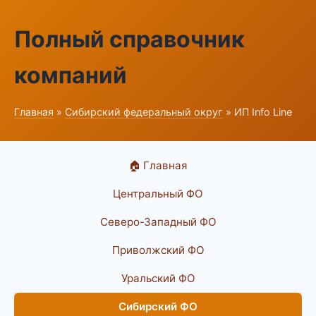
Полный справочник
компаний
Главная
»
Сибирский федеральный округ
» ИП Info Line
🏠 Главная
Центральный ФО
Северо-Западный ФО
Приволжский ФО
Уральский ФО
Сибирский ФО