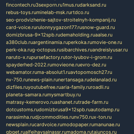
fincontech.ru
3sexporn.ru
1mus.ru
darksand.ru
rebus-toys.ru
minelab-msk.ru
rtdco.ru
seo-prodvizhenie-sajtov-stroitelnyh-kompanij.ru
card-voice.ru
rulonnyygazon177.ru
snow-guard.ru
domizbrusa-9x12spb.ru
demaholding.ru
aalse.ru
a380club.ru
argentinamia.ru
perkoka.ru
movie-one.ru
perk-oka.ru
g-octopus.ru
sibarchives.ru
andreislyusar.ru
naruto-x.ru
pursefactory.ru
tor-lyubov-i-grom.ru
spayderhed-2022.ru
movieone.ru
evro-dez.ru
webamator.ru
ma-absolut1.ru
avtopomosch27.ru
nv-750.ru
news-plain.ru
nertansaga.ru
delanalad.ru
dizfiles.ru
youtubefree.ru
aria-family.ru
roadli.ru
planeta-samara.ru
mysmartbuy.ru
matrasy-kemerovo.ru
ashanet.ru
trade-farm.ru
dotcustoms.ru
domizbrusa9x12spb.ru
autodamp.ru
narasimha.ru
djcommodities.ru
nv750.ru
x-ton.ru
newsplain.ru
cardvoice.ru
modopaper.ru
manunae.ru
gbget.ru
alfeihavsalnassr.ru
madoma.ru
tajuncos.ru