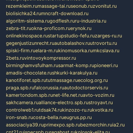
rezemkleim.ru
massage-tai.ru
seonub.ru
zvonitut.ru
biolisichka24.ru
mncraft-download.ru
algoritm-sistema.ru
godflesh.ru
ru-industria.ru
zebra-tlt.ru
okna-proficom.ru
erynok.ru
onlinekinospace.ru
startupstudio-fefu.ru
zarges-ru.ru
gegenjustizunrecht.ru
autobalashov.ru
utrovortu.ru
spiski-firm.ru
elara-m.ru
kinomusorka.ru
mkcslava.ru
2bets.ru
vintovoykompressor.ru
birminghamvsfulham.ru
sarmat-komp.ru
pioneeri.ru
amadis-chocolate.ru
shkurki-karakulya.ru
kanotiforet.spb.ru
tutmassage.ru
ecolog.org.ru
praga.spb.ru
falcorussia.ru
autodoctorservis.ru
kamertondom.spb.ru
net-life.net.ru
avto-vozim.ru
sakhcamera.ru
alliance-electro.spb.ru
stroyavt.ru
controlweb1.ru
tdsak74.ru
kinzozo-ru.ru
kvotka.ru
iron-snab.ru
costa-bella.ru
eugrus.pp.ru
associaciya39.ru
primexpo.spb.ru
bezmorchin.ru
ia2.ru
cpt21.ru
ispecspb.ru
regahost.ru
kolosok-elita.ru