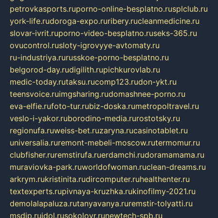
petrovkasports.ru
porno-online-besplatno.ru
splclub.ru
york-life.ru
doroga-expo.ru
ribery.ru
cleanmedicine.ru
slovar-ivrit.ru
porno-video-besplatno.ru
seks-365.ru
ovucontrol.ru
sloty-igrovyye-avtomaty.ru
ru-industriya.ru
russkoe-porno-besplatno.ru
belgorod-day.ru
digilith.ru
pichkurovlab.ru
medic-today.ru
taksu.ru
comp123.ru
don-ykt.ru
teensvoice.ru
imgsharing.ru
domashnee-porno.ru
eva-elfie.ru
foto-tur.ru
biz-doska.ru
metropoltravel.ru
veslo-i-yakor.ru
borodino-media.ru
rostotsky.ru
regionufa.ru
weiss-bet.ru
zaryna.ru
casinotablet.ru
universalia.ru
remont-mebeli-moscow.ru
termomur.ru
clubfisher.ru
remstirufa.ru
erdamchi.ru
doramamama.ru
muraviovka-park.ru
worldofwoman.ru
clean-dreams.ru
arkrym.ru
kristinita.ru
dircomputer.ru
healthenter.ru
textexperts.ru
pivnaya-kruzhka.ru
kinofilmy-2021.ru
demolalapaluza.ru
tanyavanya.ru
remstir-tolyatti.ru
msdip.ru
jdol.ru
sokolovr.ru
newtech-spb.ru