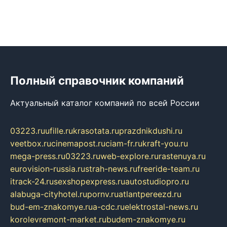
Полный справочник компаний
Актуальный каталог компаний по всей России
03223.ru
ufille.ru
krasotata.ru
prazdnikdushi.ru
veetbox.ru
cinemapost.ru
ciam-fr.ru
kraft-you.ru
mega-press.ru
03223.ru
web-explore.ru
rastenuya.ru
eurovision-russia.ru
strah-news.ru
freeride-team.ru
itrack-24.ru
sexshopexpress.ru
autostudiopro.ru
alabuga-cityhotel.ru
pornv.ru
atlantpereezd.ru
bud-em-znakomye.ru
a-cdc.ru
elektrostal-news.ru
korolevremont-market.ru
budem-znakomye.ru