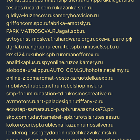
tesiaes.ru
card.com.ru
kazanka.spb.ru
gildiya-kuznecov.ru
kameryboavision.ru
griffoncom.spb.ru
fabrika-emotsiy.ru
PARK-MATROSOVA.RU
agat.spb.ru
avtoyurist-moskva1.ru
hardware.org.ru
схема-авто.рф
dg-lab.ru
angrup.ru
recruiter.spb.ru
music8.spb.ru
krsk124.ru
kubok.spb.ru
romanofforex.ru
analitikaplus.ru
spyonline.ru
zosikamery.ru
sloboda-ural.pp.ru
AUTO-COM.SU
hohota.net
alimy.ru
online-z.com
aromat-vostoka.ru
otdelkaexp.ru
mobilvest.ru
bbd.net.ru
mebelshop.msk.ru
smp-forum.ru
bastion-td.ru
kosmoscreative.ru
avrmotors.ru
art-galadesign.ru
tiffany-c.ru
ecostep-samara.ru
d-p.spb.ru
галактика73.рф
sko.com.ru
davitamebel-spb.ru
fotsis.ru
tesiaes.ru
kokoroyari.spb.ru
blesna-kazan.ru
mossilver.ru
lenderoq.ru
sergeydobrin.ru
tochkazvuka.msk.ru