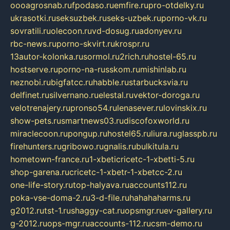
oooagrosnab.ru
fpodaso.ru
emfire.ru
pro-otdelky.ru
ukrasotki.ru
seksuzbek.ru
seks-uzbek.ru
porno-vk.ru
sovratili.ru
olecoon.ru
vd-dosug.ru
adonyev.ru
rbc-news.ru
porno-skvirt.ru
krospr.ru
13autor-kolonka.ru
sormol.ru
2rich.ru
hostel-65.ru
hostserve.ru
porno-na-russkom.ru
mishinlab.ru
neznobi.ru
bigfatcc.ru
habble.ru
starbucksvia.ru
delfinet.ru
silvernano.ru
elestal.ru
vektor-doroga.ru
velotrenajery.ru
pronso54.ru
lenasever.ru
lovinskix.ru
show-pets.ru
smartnews03.ru
discofoxworld.ru
miraclecoon.ru
pongup.ru
hostel65.ru
liura.ru
glasspb.ru
firehunters.ru
gribowo.ru
gnalis.ru
bulkitula.ru
hometown-france.ru
1-xbeticricetc-1-xbetti-5.ru
shop-garena.ru
cricetc-1-xbetr-1-xbetcc-2.ru
one-life-story.ru
top-halyava.ru
accounts112.ru
poka-vse-doma-2.ru
3-d-file.ru
hahahaharms.ru
g2012.ru
tst-1.ru
shaggy-cat.ru
opsmgr.ru
ev-gallery.ru
g-2012.ru
ops-mgr.ru
accounts-112.ru
csm-demo.ru