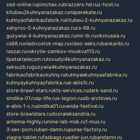
zed-online.ru
pimchax.ru
brazzers-hd.ru
z-host.ru
kitubeu2kuhnyanazakaz.ru
naperekate.ru
kuhnyaofabrikaufabrik.ru
kitubeu-2-kuhnyanazakaz.ru
xehyroo-5-kuhnyanazakaz.ru
cs-68.ru
guzywia-4-kuhnyanazakaz.ru
mir-tk.ru
vlknrussia.ru
cs68.ru
vladivostok-map.ru
video-seks.ru
bankaribi.ru
raszar.ru
vskrytie-zamkov-moskva113.ru
lipetsktelecom.ru
tovudyi4kuhnyanazakaz.ru
seksuzb.ru
guzywia4kuhnyanazakaz.ru
fabrikaofabrikaokuhny.ru
kuhnyaekuhnyaafabrika.ru
kuhnyaykuhnyayfabrika.ru
e-abis1c.ru
store-brawl-stars.ru
kts-services.ru
dark-sand.ru
sindika-01.ru
sp-life.ru
x-legion.ru
sib-archives.ru
e-abis-1-c.ru
sindika01.ru
venda-festival.ru
store-brawlstars.ru
dooraleksandria.ru
antenna-highly.ru
mine-lab-msk.ru
1-mus.ru
3-sex-porn.ru
ban-damn.ru
purse-factory.ru
viagra-tablet.ru
fasbags.ru
adler-jun.ru
bandamn.ru