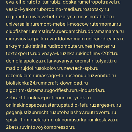
eva-elfie.ru
foto-tur.ru
biz-doska.ru
metropoltravel.ru
veslo-i-yakor.ru
borodino-media.ru
rostotsky.ru
regionufa.ru
weiss-bet.ru
zaryna.ru
casinotablet.ru
universalia.ru
remont-mebeli-moscow.ru
termomur.ru
clubfisher.ru
remstirufa.ru
erdamchi.ru
doramamama.ru
muraviovka-park.ru
worldofwoman.ru
clean-dreams.ru
arkrym.ru
kristinita.ru
dircomputer.ru
healthenter.ru
textexperts.ru
pivnaya-kruzhka.ru
kinofilmy-2021.ru
demolalapaluza.ru
tanyavanya.ru
remstir-tolyatti.ru
msdip.ru
jdol.ru
sokolovr.ru
newtech-spb.ru
rezemkleim.ru
massage-tai.ru
seonub.ru
zvonitut.ru
biolisichka24.ru
mncraft-download.ru
algoritm-sistema.ru
godflesh.ru
ru-industria.ru
zebra-tlt.ru
okna-proficom.ru
erynok.ru
onlinekinospace.ru
startupstudio-fefu.ru
zarges-ru.ru
gegenjustizunrecht.ru
autobalashov.ru
utrovortu.ru
spiski-firm.ru
elara-m.ru
kinomusorka.ru
mkcslava.ru
2bets.ru
vintovoykompressor.ru