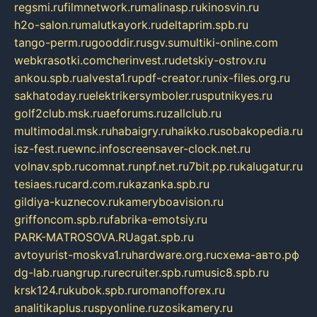
regsmi.ru
filmnetwork.ru
malinasp.ru
kinosvin.ru
h2o-salon.ru
malutkayork.ru
deltaprim.spb.ru
tango-perm.ru
gooddir.ru
sgv.su
multiki-online.com
webkrasotki.com
cherinvest.ru
detskiy-ostrov.ru
ankou.spb.ru
alvesta1.ru
pdf-creator.ru
nix-files.org.ru
sakhatoday.ru
elektrikersymboler.ru
sputnikyes.ru
golf2club.msk.ru
aeforums.ru
zallclub.ru
multimodal.msk.ru
habaigry.ru
haikko.ru
sobakopedia.ru
isz-fest.ru
ewnc.info
screensaver-clock.net.ru
volnav.spb.ru
comnat.ru
npf.net.ru
7bit.pp.ru
kalugatur.ru
tesiaes.ru
card.com.ru
kazanka.spb.ru
gildiya-kuznecov.ru
kameryboavision.ru
griffoncom.spb.ru
fabrika-emotsiy.ru
PARK-MATROSOVA.RU
agat.spb.ru
avtoyurist-moskva1.ru
hardware.org.ru
схема-авто.рф
dg-lab.ru
angrup.ru
recruiter.spb.ru
music8.spb.ru
krsk124.ru
kubok.spb.ru
romanofforex.ru
analitikaplus.ru
spyonline.ru
zosikamery.ru