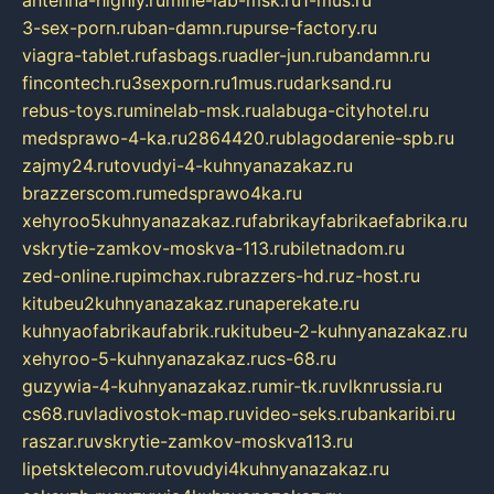
antenna-highly.ru
mine-lab-msk.ru
1-mus.ru
3-sex-porn.ru
ban-damn.ru
purse-factory.ru
viagra-tablet.ru
fasbags.ru
adler-jun.ru
bandamn.ru
fincontech.ru
3sexporn.ru
1mus.ru
darksand.ru
rebus-toys.ru
minelab-msk.ru
alabuga-cityhotel.ru
medsprawo-4-ka.ru
2864420.ru
blagodarenie-spb.ru
zajmy24.ru
tovudyi-4-kuhnyanazakaz.ru
brazzerscom.ru
medsprawo4ka.ru
xehyroo5kuhnyanazakaz.ru
fabrikayfabrikaefabrika.ru
vskrytie-zamkov-moskva-113.ru
biletnadom.ru
zed-online.ru
pimchax.ru
brazzers-hd.ru
z-host.ru
kitubeu2kuhnyanazakaz.ru
naperekate.ru
kuhnyaofabrikaufabrik.ru
kitubeu-2-kuhnyanazakaz.ru
xehyroo-5-kuhnyanazakaz.ru
cs-68.ru
guzywia-4-kuhnyanazakaz.ru
mir-tk.ru
vlknrussia.ru
cs68.ru
vladivostok-map.ru
video-seks.ru
bankaribi.ru
raszar.ru
vskrytie-zamkov-moskva113.ru
lipetsktelecom.ru
tovudyi4kuhnyanazakaz.ru