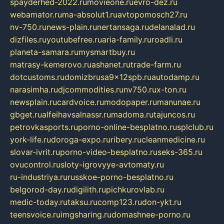
spayderhed-2022.ru
movieone.ru
evro-dez.ru
webamator.ru
ma-absolut1.ru
avtopomosch27.ru
nv-750.ru
news-plain.ru
nertansaga.ru
delanalad.ru
dizfiles.ru
youtubefree.ru
aria-family.ru
roadli.ru
planeta-samara.ru
mysmartbuy.ru
matrasy-kemerovo.ru
ashanet.ru
trade-farm.ru
dotcustoms.ru
domizbrusa9x12spb.ru
autodamp.ru
narasimha.ru
djcommodities.ru
nv750.ru
x-ton.ru
newsplain.ru
cardvoice.ru
modopaper.ru
manunae.ru
gbget.ru
alfeihavsalnassr.ru
madoma.ru
tajuncos.ru
petrovkasports.ru
porno-online-besplatno.ru
splclub.ru
york-life.ru
doroga-expo.ru
ribery.ru
cleanmedicine.ru
slovar-ivrit.ru
porno-video-besplatno.ru
seks-365.ru
ovucontrol.ru
sloty-igrovyye-avtomaty.ru
ru-industriya.ru
russkoe-porno-besplatno.ru
belgorod-day.ru
digilith.ru
pichkurovlab.ru
medic-today.ru
taksu.ru
comp123.ru
don-ykt.ru
teensvoice.ru
imgsharing.ru
domashnee-porno.ru