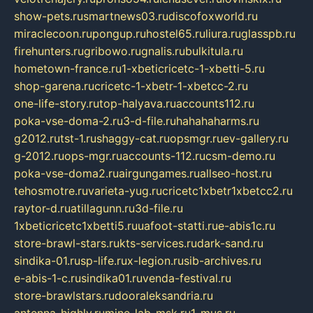
show-pets.ru
smartnews03.ru
discofoxworld.ru
miraclecoon.ru
pongup.ru
hostel65.ru
liura.ru
glasspb.ru
firehunters.ru
gribowo.ru
gnalis.ru
bulkitula.ru
hometown-france.ru
1-xbeticricetc-1-xbetti-5.ru
shop-garena.ru
cricetc-1-xbetr-1-xbetcc-2.ru
one-life-story.ru
top-halyava.ru
accounts112.ru
poka-vse-doma-2.ru
3-d-file.ru
hahahaharms.ru
g2012.ru
tst-1.ru
shaggy-cat.ru
opsmgr.ru
ev-gallery.ru
g-2012.ru
ops-mgr.ru
accounts-112.ru
csm-demo.ru
poka-vse-doma2.ru
airgungames.ru
allseo-host.ru
tehosmotre.ru
varieta-yug.ru
cricetc1xbetr1xbetcc2.ru
raytor-d.ru
atillagunn.ru
3d-file.ru
1xbeticricetc1xbetti5.ru
uafoot-statti.ru
e-abis1c.ru
store-brawl-stars.ru
kts-services.ru
dark-sand.ru
sindika-01.ru
sp-life.ru
x-legion.ru
sib-archives.ru
e-abis-1-c.ru
sindika01.ru
venda-festival.ru
store-brawlstars.ru
dooraleksandria.ru