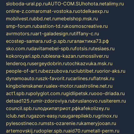
sloboda-ural.pp.ru
AUTO-COM.SU
hohota.net
alimy.ru
online-z.com
aromat-vostoka.ru
otdelkaexp.ru
mobilvest.ru
bbd.net.ru
mebelshop.msk.ru
smp-forum.ru
bastion-td.ru
kosmoscreative.ru
avrmotors.ru
art-galadesign.ru
tiffany-c.ru
ecostep-samara.ru
d-p.spb.ru
галактика73.рф
sko.com.ru
davitamebel-spb.ru
fotsis.ru
tesiaes.ru
kokoroyari.spb.ru
blesna-kazan.ru
mossilver.ru
lenderoq.ru
sergeydobrin.ru
tochkazvuka.msk.ru
people-of-art.ru
bezzubova.ru
clubtibet.ru
orior-aks.ru
dynamoauto.ru
szk-favorit.ru
carlines.ru
flatnsk.ru
kingbolenskaner.ru
alex-motor.ru
astroline.net.ru
act1.spb.ru
polyglot.com.ru
gidlipetsk.ru
ooo-driada.ru
detsad125.ru
mir-zdoroviya.ru
bruslanovo.ru
siterem.ru
council.spb.ru
лодкипатриот.рф
kafekolizey.ru
iclub.net.ru
gazon-easy.ru
sugarepilekb.ru
grinox.ru
pylesostineco.ru
msts-ozarenie.ru
kameryjooan.ru
artemovskij.ru
dopler.spb.ru
aid70.ru
metall-perm.ru