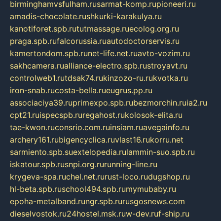
birminghamvsfulham.ru
sarmat-komp.ru
pioneeri.ru
amadis-chocolate.ru
shkurki-karakulya.ru
kanotiforet.spb.ru
tutmassage.ru
ecolog.org.ru
praga.spb.ru
falcorussia.ru
autodoctorservis.ru
kamertondom.spb.ru
net-life.net.ru
avto-vozim.ru
sakhcamera.ru
alliance-electro.spb.ru
stroyavt.ru
controlweb1.ru
tdsak74.ru
kinzozo-ru.ru
kvotka.ru
iron-snab.ru
costa-bella.ru
eugrus.pp.ru
associaciya39.ru
primexpo.spb.ru
bezmorchin.ru
ia2.ru
cpt21.ru
ispecspb.ru
regahost.ru
kolosok-elita.ru
tae-kwon.ru
consrio.com.ru
insiam.ru
avegainfo.ru
archery161.ru
bigencyclica.ru
vlast16.ru
korru.net
sarmiento.spb.su
extelopedia.ru
lammin-suo.spb.ru
iskatour.spb.ru
snpi.org.ru
running-line.ru
krygeva-spa.ru
chel.net.ru
rust-loco.ru
dugshop.ru
hl-beta.spb.ru
school494.spb.ru
mymubaby.ru
epoha-metalband.ru
ngr.spb.ru
rusgosnews.com
dieselvostok.ru
24hostel.msk.ru
w-dev.ru
f-ship.ru