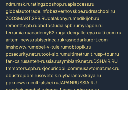
ndm.msk.ru
ratingzooshop.ru
apiaccess.ru
globalautotrade.info
bezverhovskoe.ru
drsschool.ru
ZOOSMART.SPB.RU
dalakony.ru
medikijob.ru
remontt.spb.ru
photostudia.spb.ru
myragon.ru
terramia.ru
academy62.ru
gardengallereya.ru
rti.com.ru
artem-news.ru
biserinca.ru
krasnodarkurort.com
imshowtv.ru
mebel-v-tule.ru
mobtopik.ru
pcsecurity.net.ru
tool-sib.ru
multimetrunit.ru
sp-tour.ru
fan-cs.ru
santeh-russia.ru
symbian9.net.ru
DSHAIR.RU
tmmotors.spb.ru
xjocuricopii.com
musavtomat.msk.ru
obustrojdom.ru
sovetcik.ru
ybaranovskaya.ru
ppknews.ru
cult-alshei.ru
JAPANRUSSIA.RU
proekciyamebel.ru
imper-finans.ru
rim.org.ru
glamourai.ru
brassminus.ru
zabor-pro.ru
ftn.pp.ru
dorogoe58.ru
laimengpacker.ru
kuzova-zapchasti.ru
sageerp.ru
taxodrom.ru
dsrazvitie.ru
hardcity.net.ru
ratinghomegames.ru
topservice25.ru
gubernyan.ru
gtglasslined.ru
ii4.ru
tssport.spb.ru
andorra24.com