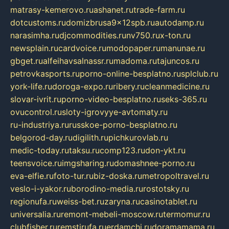
matrasy-kemerovo.ru
ashanet.ru
trade-farm.ru
dotcustoms.ru
domizbrusa9x12spb.ru
autodamp.ru
narasimha.ru
djcommodities.ru
nv750.ru
x-ton.ru
newsplain.ru
cardvoice.ru
modopaper.ru
manunae.ru
gbget.ru
alfeihavsalnassr.ru
madoma.ru
tajuncos.ru
petrovkasports.ru
porno-online-besplatno.ru
splclub.ru
york-life.ru
doroga-expo.ru
ribery.ru
cleanmedicine.ru
slovar-ivrit.ru
porno-video-besplatno.ru
seks-365.ru
ovucontrol.ru
sloty-igrovyye-avtomaty.ru
ru-industriya.ru
russkoe-porno-besplatno.ru
belgorod-day.ru
digilith.ru
pichkurovlab.ru
medic-today.ru
taksu.ru
comp123.ru
don-ykt.ru
teensvoice.ru
imgsharing.ru
domashnee-porno.ru
eva-elfie.ru
foto-tur.ru
biz-doska.ru
metropoltravel.ru
veslo-i-yakor.ru
borodino-media.ru
rostotsky.ru
regionufa.ru
weiss-bet.ru
zaryna.ru
casinotablet.ru
universalia.ru
remont-mebeli-moscow.ru
termomur.ru
clubfisher.ru
remstirufa.ru
erdamchi.ru
doramamama.ru