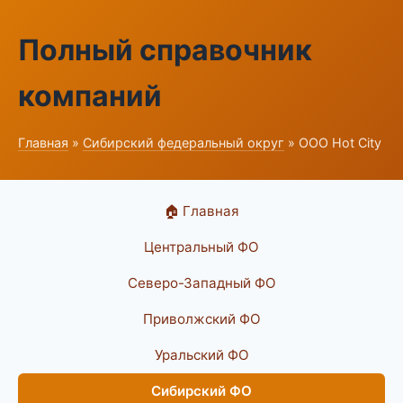
Полный справочник
компаний
Главная
»
Сибирский федеральный округ
» ООО Hot City
🏠 Главная
Центральный ФО
Северо-Западный ФО
Приволжский ФО
Уральский ФО
Сибирский ФО