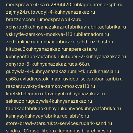
medsprawo-4-ka.ru
2864420.ru
blagodarenie-spb.ru
zajmy24.ru
tovudyi-4-kuhnyanazakaz.ru
brazzerscom.ru
medsprawo4ka.ru
xehyroo5kuhnyanazakaz.ru
fabrikayfabrikaefabrika.ru
vskrytie-zamkov-moskva-113.ru
biletnadom.ru
zed-online.ru
pimchax.ru
brazzers-hd.ru
z-host.ru
kitubeu2kuhnyanazakaz.ru
naperekate.ru
kuhnyaofabrikaufabrik.ru
kitubeu-2-kuhnyanazakaz.ru
xehyroo-5-kuhnyanazakaz.ru
cs-68.ru
guzywia-4-kuhnyanazakaz.ru
mir-tk.ru
vlknrussia.ru
cs68.ru
vladivostok-map.ru
video-seks.ru
bankaribi.ru
raszar.ru
vskrytie-zamkov-moskva113.ru
lipetsktelecom.ru
tovudyi4kuhnyanazakaz.ru
seksuzb.ru
guzywia4kuhnyanazakaz.ru
fabrikaofabrikaokuhny.ru
kuhnyaekuhnyaafabrika.ru
kuhnyaykuhnyayfabrika.ru
e-abis1c.ru
store-brawl-stars.ru
kts-services.ru
dark-sand.ru
sindika-01.ru
sp-life.ru
x-legion.ru
sib-archives.ru