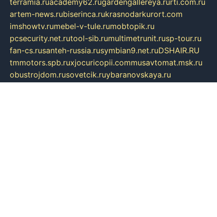
terramia.ru
academy62.ru
gardengallereya.ru
rti.com.ru
artem-news.ru
biserinca.ru
krasnodarkurort.com
imshowtv.ru
mebel-v-tule.ru
mobtopik.ru
pcsecurity.net.ru
tool-sib.ru
multimetrunit.ru
sp-tour.ru
fan-cs.ru
santeh-russia.ru
symbian9.net.ru
DSHAIR.RU
tmmotors.spb.ru
xjocuricopii.com
musavtomat.msk.ru
obustrojdom.ru
sovetcik.ru
ybaranovskaya.ru
ppknews.ru
cult-alshei.ru
JAPANRUSSIA.RU
proekciyamebel.ru
imper-finans.ru
rim.org.ru
glamourai.ru
brassminus.ru
zabor-pro.ru
ftn.pp.ru
dorogoe58.ru
laimengpacker.ru
kuzova-zapchasti.ru
sageerp.ru
taxodrom.ru
dsrazvitie.ru
hardcity.net.ru
ratinghomegames.ru
topservice25.ru
gubernyan.ru
gtglasslined.ru
ii4.ru
tssport.spb.ru
andorra24.com
blackwallstreet.ru
oboimos.ru
optim-doors.com.ru
ikuch.ru
nycr.org.ru
npa21.ru
vremya-ch.spb.ru
desert000.ru
ivtorgi.ru
ifiori.ru
catalog-statei.ru
dcv.org.ru
spetsmaster174.ru
ipkameryhiseeu.ru