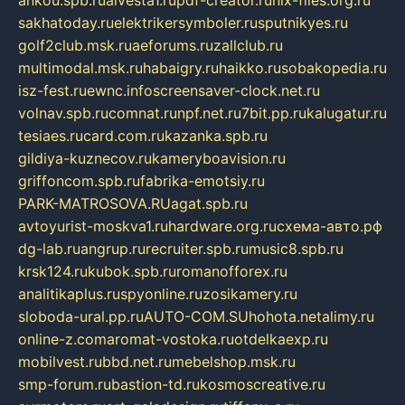
ankou.spb.ru
alvesta1.ru
pdf-creator.ru
nix-files.org.ru
sakhatoday.ru
elektrikersymboler.ru
sputnikyes.ru
golf2club.msk.ru
aeforums.ru
zallclub.ru
multimodal.msk.ru
habaigry.ru
haikko.ru
sobakopedia.ru
isz-fest.ru
ewnc.info
screensaver-clock.net.ru
volnav.spb.ru
comnat.ru
npf.net.ru
7bit.pp.ru
kalugatur.ru
tesiaes.ru
card.com.ru
kazanka.spb.ru
gildiya-kuznecov.ru
kameryboavision.ru
griffoncom.spb.ru
fabrika-emotsiy.ru
PARK-MATROSOVA.RU
agat.spb.ru
avtoyurist-moskva1.ru
hardware.org.ru
схема-авто.рф
dg-lab.ru
angrup.ru
recruiter.spb.ru
music8.spb.ru
krsk124.ru
kubok.spb.ru
romanofforex.ru
analitikaplus.ru
spyonline.ru
zosikamery.ru
sloboda-ural.pp.ru
AUTO-COM.SU
hohota.net
alimy.ru
online-z.com
aromat-vostoka.ru
otdelkaexp.ru
mobilvest.ru
bbd.net.ru
mebelshop.msk.ru
smp-forum.ru
bastion-td.ru
kosmoscreative.ru