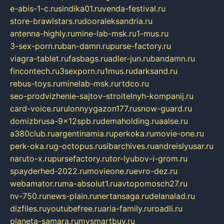
e-abis-1-c.ru
sindika01.ru
venda-festival.ru
store-brawlstars.ru
dooraleksandria.ru
antenna-highly.ru
mine-lab-msk.ru
1-mus.ru
3-sex-porn.ru
ban-damn.ru
purse-factory.ru
viagra-tablet.ru
fasbags.ru
adler-jun.ru
bandamn.ru
fincontech.ru
3sexporn.ru
1mus.ru
darksand.ru
rebus-toys.ru
minelab-msk.ru
rtdco.ru
seo-prodvizhenie-sajtov-stroitelnyh-kompanij.ru
card-voice.ru
rulonnyygazon177.ru
snow-guard.ru
domizbrusa-9x12spb.ru
demaholding.ru
aalse.ru
a380club.ru
argentinamia.ru
perkoka.ru
movie-one.ru
perk-oka.ru
g-octopus.ru
sibarchives.ru
andreislyusar.ru
naruto-x.ru
pursefactory.ru
tor-lyubov-i-grom.ru
spayderhed-2022.ru
movieone.ru
evro-dez.ru
webamator.ru
ma-absolut1.ru
avtopomosch27.ru
nv-750.ru
news-plain.ru
nertansaga.ru
delanalad.ru
dizfiles.ru
youtubefree.ru
aria-family.ru
roadli.ru
planeta-samara.ru
mysmartbuy.ru