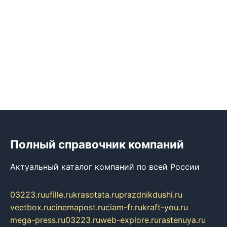
Полный справочник компаний
Актуальный каталог компаний по всей России
03223.ru
ufille.ru
krasotata.ru
prazdnikdushi.ru
veetbox.ru
cinemapost.ru
ciam-fr.ru
kraft-you.ru
mega-press.ru
03223.ru
web-explore.ru
rastenuya.ru