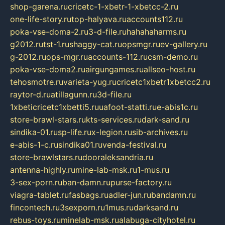
shop-garena.ru
cricetc-1-xbetr-1-xbetcc-2.ru
one-life-story.ru
top-halyava.ru
accounts112.ru
poka-vse-doma-2.ru
3-d-file.ru
hahahaharms.ru
g2012.ru
tst-1.ru
shaggy-cat.ru
opsmgr.ru
ev-gallery.ru
g-2012.ru
ops-mgr.ru
accounts-112.ru
csm-demo.ru
poka-vse-doma2.ru
airgungames.ru
allseo-host.ru
tehosmotre.ru
varieta-yug.ru
cricetc1xbetr1xbetcc2.ru
raytor-d.ru
atillagunn.ru
3d-file.ru
1xbeticricetc1xbetti5.ru
uafoot-statti.ru
e-abis1c.ru
store-brawl-stars.ru
kts-services.ru
dark-sand.ru
sindika-01.ru
sp-life.ru
x-legion.ru
sib-archives.ru
e-abis-1-c.ru
sindika01.ru
venda-festival.ru
store-brawlstars.ru
dooraleksandria.ru
antenna-highly.ru
mine-lab-msk.ru
1-mus.ru
3-sex-porn.ru
ban-damn.ru
purse-factory.ru
viagra-tablet.ru
fasbags.ru
adler-jun.ru
bandamn.ru
fincontech.ru
3sexporn.ru
1mus.ru
darksand.ru
rebus-toys.ru
minelab-msk.ru
alabuga-cityhotel.ru