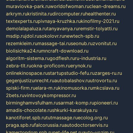
muraviovka-park.ru
worldofwoman.ru
clean-dreams.ru
arkrym.ru
kristinita.ru
dircomputer.ru
healthenter.ru
textexperts.ru
pivnaya-kruzhka.ru
kinofilmy-2021.ru
demolalapaluza.ru
tanyavanya.ru
remstir-tolyatti.ru
msdip.ru
jdol.ru
sokolovr.ru
newtech-spb.ru
rezemkleim.ru
massage-tai.ru
seonub.ru
zvonitut.ru
biolisichka24.ru
mncraft-download.ru
algoritm-sistema.ru
godflesh.ru
ru-industria.ru
zebra-tlt.ru
okna-proficom.ru
erynok.ru
onlinekinospace.ru
startupstudio-fefu.ru
zarges-ru.ru
gegenjustizunrecht.ru
autobalashov.ru
utrovortu.ru
spiski-firm.ru
elara-m.ru
kinomusorka.ru
mkcslava.ru
2bets.ru
vintovoykompressor.ru
birminghamvsfulham.ru
sarmat-komp.ru
pioneeri.ru
amadis-chocolate.ru
shkurki-karakulya.ru
kanotiforet.spb.ru
tutmassage.ru
ecolog.org.ru
praga.spb.ru
falcorussia.ru
autodoctorservis.ru
kamertondom.spb.ru
net-life.net.ru
avto-vozim.ru