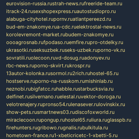
eurovision-russia.ru
strah-news.ru
freeride-team.ru
itrack-24.ru
sexshopexpress.ru
autostudiopro.ru
alabuga-cityhotel.ru
pornv.ru
atlantpereezd.ru
bud-em-znakomye.ru
a-cdc.ru
elektrostal-news.ru
korolevremont-market.ru
budem-znakomye.ru
oooagrosnab.ru
fpodaso.ru
emfire.ru
pro-otdelky.ru
ukrasotki.ru
seksuzbek.ru
seks-uzbek.ru
porno-vk.ru
sovratili.ru
olecoon.ru
vd-dosug.ru
adonyev.ru
rbc-news.ru
porno-skvirt.ru
krospr.ru
13autor-kolonka.ru
sormol.ru
2rich.ru
hostel-65.ru
hostserve.ru
porno-na-russkom.ru
mishinlab.ru
neznobi.ru
bigfatcc.ru
habble.ru
starbucksvia.ru
delfinet.ru
silvernano.ru
elestal.ru
vektor-doroga.ru
velotrenajery.ru
pronso54.ru
lenasever.ru
lovinskix.ru
show-pets.ru
smartnews03.ru
discofoxworld.ru
miraclecoon.ru
pongup.ru
hostel65.ru
liura.ru
glasspb.ru
firehunters.ru
gribowo.ru
gnalis.ru
bulkitula.ru
hometown-france.ru
1-xbeticricetc-1-xbetti-5.ru