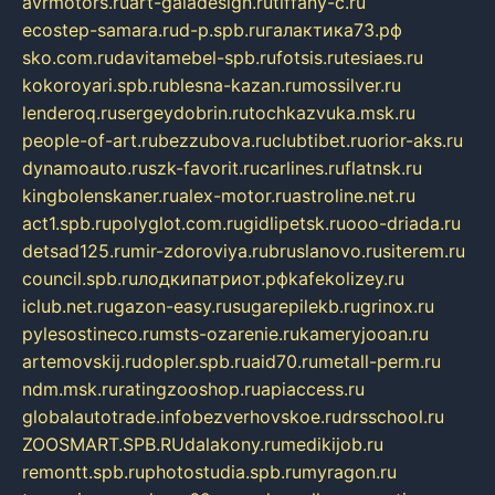
avrmotors.ru
art-galadesign.ru
tiffany-c.ru
ecostep-samara.ru
d-p.spb.ru
галактика73.рф
sko.com.ru
davitamebel-spb.ru
fotsis.ru
tesiaes.ru
kokoroyari.spb.ru
blesna-kazan.ru
mossilver.ru
lenderoq.ru
sergeydobrin.ru
tochkazvuka.msk.ru
people-of-art.ru
bezzubova.ru
clubtibet.ru
orior-aks.ru
dynamoauto.ru
szk-favorit.ru
carlines.ru
flatnsk.ru
kingbolenskaner.ru
alex-motor.ru
astroline.net.ru
act1.spb.ru
polyglot.com.ru
gidlipetsk.ru
ooo-driada.ru
detsad125.ru
mir-zdoroviya.ru
bruslanovo.ru
siterem.ru
council.spb.ru
лодкипатриот.рф
kafekolizey.ru
iclub.net.ru
gazon-easy.ru
sugarepilekb.ru
grinox.ru
pylesostineco.ru
msts-ozarenie.ru
kameryjooan.ru
artemovskij.ru
dopler.spb.ru
aid70.ru
metall-perm.ru
ndm.msk.ru
ratingzooshop.ru
apiaccess.ru
globalautotrade.info
bezverhovskoe.ru
drsschool.ru
ZOOSMART.SPB.RU
dalakony.ru
medikijob.ru
remontt.spb.ru
photostudia.spb.ru
myragon.ru