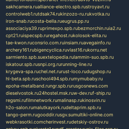
sakhcamera.ru
alliance-electro.spb.ru
stroyavt.ru
controlweb1.ru
tdsak74.ru
kinzozo-ru.ru
kvotka.ru
iron-snab.ru
costa-bella.ru
eugrus.pp.ru
associaciya39.ru
primexpo.spb.ru
bezmorchin.ru
ia2.ru
cpt21.ru
ispecspb.ru
regahost.ru
kolosok-elita.ru
tae-kwon.ru
consrio.com.ru
insiam.ru
avegainfo.ru
archery161.ru
bigencyclica.ru
vlast16.ru
korru.net
sarmiento.spb.su
extelopedia.ru
lammin-suo.spb.ru
iskatour.spb.ru
snpi.org.ru
running-line.ru
krygeva-spa.ru
chel.net.ru
rust-loco.ru
dugshop.ru
hl-beta.spb.ru
school494.spb.ru
mymubaby.ru
epoha-metalband.ru
ngr.spb.ru
rusgosnews.com
dieselvostok.ru
24hostel.msk.ru
w-dev.ru
f-ship.ru
regsmi.ru
filmnetwork.ru
malinasp.ru
kinosvin.ru
h2o-salon.ru
malutkayork.ru
deltaprim.spb.ru
tango-perm.ru
gooddir.ru
sgv.su
multiki-online.com
webkrasotki.com
cherinvest.ru
detskiy-ostrov.ru