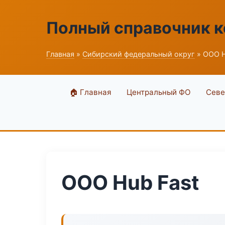
Полный справочник 
Главная
»
Сибирский федеральный округ
» ООО H
🏠 Главная
Центральный ФО
Севе
ООО Hub Fast