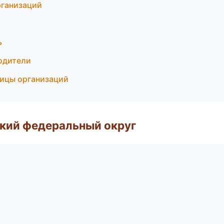
рганизаций
ь
водители
ницы организаций
ский федеральный округ