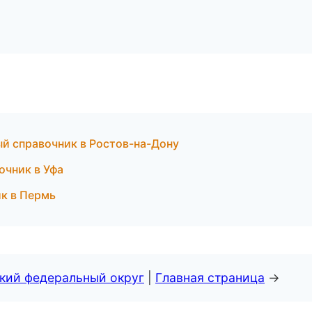
ый справочник в Ростов-на-Дону
очник в Уфа
ик в Пермь
ский федеральный округ
|
Главная страница
→