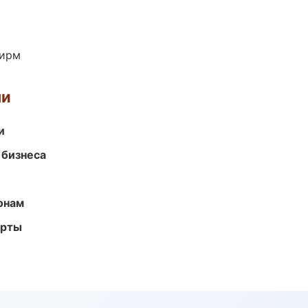
фирм
ми
и
 бизнеса
онам
арты