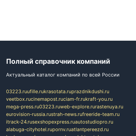
Полный справочник компаний
Актуальный каталог компаний по всей России
03223.ru
ufille.ru
krasotata.ru
prazdnikdushi.ru
veetbox.ru
cinemapost.ru
ciam-fr.ru
kraft-you.ru
mega-press.ru
03223.ru
web-explore.ru
rastenuya.ru
eurovision-russia.ru
strah-news.ru
freeride-team.ru
itrack-24.ru
sexshopexpress.ru
autostudiopro.ru
alabuga-cityhotel.ru
pornv.ru
atlantpereezd.ru