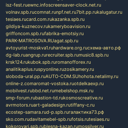
isz-fest.ru
ewnc.info
screensaver-clock.net.ru
volnav.spb.ru
comnat.ru
npf.net.ru
7bit.pp.ru
kalugatur.ru
tesiaes.ru
card.com.ru
kazanka.spb.ru
gildiya-kuznecov.ru
kameryboavision.ru
griffoncom.spb.ru
fabrika-emotsiy.ru
PARK-MATROSOVA.RU
agat.spb.ru
avtoyurist-moskva1.ru
hardware.org.ru
схема-авто.рф
dg-lab.ru
angrup.ru
recruiter.spb.ru
music8.spb.ru
krsk124.ru
kubok.spb.ru
romanofforex.ru
analitikaplus.ru
spyonline.ru
zosikamery.ru
sloboda-ural.pp.ru
AUTO-COM.SU
hohota.net
alimy.ru
online-z.com
aromat-vostoka.ru
otdelkaexp.ru
mobilvest.ru
bbd.net.ru
mebelshop.msk.ru
smp-forum.ru
bastion-td.ru
kosmoscreative.ru
avrmotors.ru
art-galadesign.ru
tiffany-c.ru
ecostep-samara.ru
d-p.spb.ru
галактика73.рф
sko.com.ru
davitamebel-spb.ru
fotsis.ru
tesiaes.ru
kokoroyari.spb.ru
blesna-kazan.ru
mossilver.ru