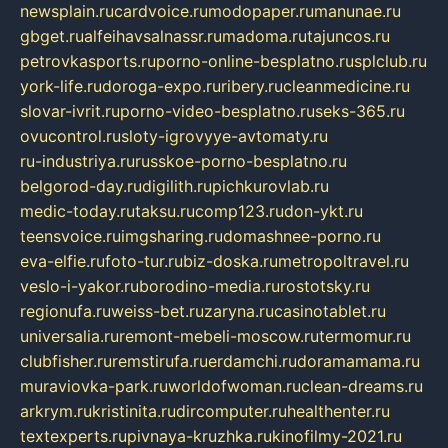
newsplain.ru
cardvoice.ru
modopaper.ru
manunae.ru
gbget.ru
alfeihavsalnassr.ru
madoma.ru
tajuncos.ru
petrovkasports.ru
porno-online-besplatno.ru
splclub.ru
york-life.ru
doroga-expo.ru
ribery.ru
cleanmedicine.ru
slovar-ivrit.ru
porno-video-besplatno.ru
seks-365.ru
ovucontrol.ru
sloty-igrovyye-avtomaty.ru
ru-industriya.ru
russkoe-porno-besplatno.ru
belgorod-day.ru
digilith.ru
pichkurovlab.ru
medic-today.ru
taksu.ru
comp123.ru
don-ykt.ru
teensvoice.ru
imgsharing.ru
domashnee-porno.ru
eva-elfie.ru
foto-tur.ru
biz-doska.ru
metropoltravel.ru
veslo-i-yakor.ru
borodino-media.ru
rostotsky.ru
regionufa.ru
weiss-bet.ru
zaryna.ru
casinotablet.ru
universalia.ru
remont-mebeli-moscow.ru
termomur.ru
clubfisher.ru
remstirufa.ru
erdamchi.ru
doramamama.ru
muraviovka-park.ru
worldofwoman.ru
clean-dreams.ru
arkrym.ru
kristinita.ru
dircomputer.ru
healthenter.ru
textexperts.ru
pivnaya-kruzhka.ru
kinofilmy-2021.ru