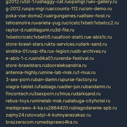
g2012.ru
tst-1.ru
shaggy-cat.ru
opsmgr.ru
ev-gallery.ru
g-2012.ru
ops-mgr.ru
accounts-112.ru
csm-demo.ru
poka-vse-doma2.ru
airgungames.ru
allseo-host.ru
tehosmotre.ru
varieta-yug.ru
cricetc1xbetr1xbetcc2.ru
raytor-d.ru
atillagunn.ru
3d-file.ru
1xbeticricetc1xbetti5.ru
uafoot-statti.ru
e-abis1c.ru
store-brawl-stars.ru
kts-services.ru
dark-sand.ru
sindika-01.ru
sp-life.ru
x-legion.ru
sib-archives.ru
e-abis-1-c.ru
sindika01.ru
venda-festival.ru
store-brawlstars.ru
dooraleksandria.ru
antenna-highly.ru
mine-lab-msk.ru
1-mus.ru
3-sex-porn.ru
ban-damn.ru
purse-factory.ru
viagra-tablet.ru
fasbags.ru
adler-jun.ru
bandamn.ru
fincontech.ru
3sexporn.ru
1mus.ru
darksand.ru
rebus-toys.ru
minelab-msk.ru
alabuga-cityhotel.ru
medsprawo-4-ka.ru
2864420.ru
blagodarenie-spb.ru
zajmy24.ru
tovudyi-4-kuhnyanazakaz.ru
brazzerscom.ru
medsprawo4ka.ru