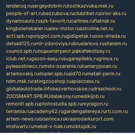
lenderoq.ru
sergeydobrin.ru
tochkazvuka.msk.ru
people-of-art.ru
bezzubova.ru
clubtibet.ru
orior-aks.ru
dynamoauto.ru
szk-favorit.ru
carlines.ru
flatnsk.ru
kingbolenskaner.ru
alex-motor.ru
astroline.net.ru
act1.spb.ru
polyglot.com.ru
gidlipetsk.ru
ooo-driada.ru
detsad125.ru
mir-zdoroviya.ru
bruslanovo.ru
siterem.ru
council.spb.ru
лодкипатриот.рф
kafekolizey.ru
iclub.net.ru
gazon-easy.ru
sugarepilekb.ru
grinox.ru
pylesostineco.ru
msts-ozarenie.ru
kameryjooan.ru
artemovskij.ru
dopler.spb.ru
aid70.ru
metall-perm.ru
ndm.msk.ru
ratingzooshop.ru
apiaccess.ru
globalautotrade.info
bezverhovskoe.ru
drsschool.ru
ZOOSMART.SPB.RU
dalakony.ru
medikijob.ru
remontt.spb.ru
photostudia.spb.ru
myragon.ru
terramia.ru
academy62.ru
gardengallereya.ru
rti.com.ru
artem-news.ru
biserinca.ru
krasnodarkurort.com
imshowtv.ru
mebel-v-tule.ru
mobtopik.ru
pcsecurity.net.ru
tool-sib.ru
multimetrunit.ru
sp-tour.ru