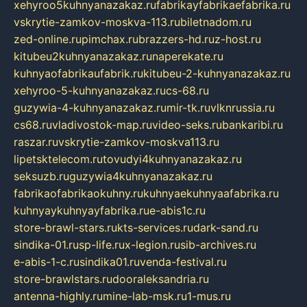
xehyroo5kuhnyanazakaz.ru
fabrikayfabrikaefabrika.ru
vskrytie-zamkov-moskva-113.ru
biletnadom.ru
zed-online.ru
pimchax.ru
brazzers-hd.ru
z-host.ru
kitubeu2kuhnyanazakaz.ru
naperekate.ru
kuhnyaofabrikaufabrik.ru
kitubeu-2-kuhnyanazakaz.ru
xehyroo-5-kuhnyanazakaz.ru
cs-68.ru
guzywia-4-kuhnyanazakaz.ru
mir-tk.ru
vlknrussia.ru
cs68.ru
vladivostok-map.ru
video-seks.ru
bankaribi.ru
raszar.ru
vskrytie-zamkov-moskva113.ru
lipetsktelecom.ru
tovudyi4kuhnyanazakaz.ru
seksuzb.ru
guzywia4kuhnyanazakaz.ru
fabrikaofabrikaokuhny.ru
kuhnyaekuhnyaafabrika.ru
kuhnyaykuhnyayfabrika.ru
e-abis1c.ru
store-brawl-stars.ru
kts-services.ru
dark-sand.ru
sindika-01.ru
sp-life.ru
x-legion.ru
sib-archives.ru
e-abis-1-c.ru
sindika01.ru
venda-festival.ru
store-brawlstars.ru
dooraleksandria.ru
antenna-highly.ru
mine-lab-msk.ru
1-mus.ru