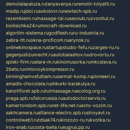
demolalapaluza.ru
tanyavanya.ru
remstir-tolyatti.ru
msdip.ru
jdol.ru
sokolovr.ru
newtech-spb.ru
rezemkleim.ru
massage-tai.ru
seonub.ru
zvonitut.ru
biolisichka24.ru
mncraft-download.ru
algoritm-sistema.ru
godflesh.ru
ru-industria.ru
zebra-tlt.ru
okna-proficom.ru
erynok.ru
onlinekinospace.ru
startupstudio-fefu.ru
zarges-ru.ru
gegenjustizunrecht.ru
autobalashov.ru
utrovortu.ru
spiski-firm.ru
elara-m.ru
kinomusorka.ru
mkcslava.ru
2bets.ru
vintovoykompressor.ru
birminghamvsfulham.ru
sarmat-komp.ru
pioneeri.ru
amadis-chocolate.ru
shkurki-karakulya.ru
kanotiforet.spb.ru
tutmassage.ru
ecolog.org.ru
praga.spb.ru
falcorussia.ru
autodoctorservis.ru
kamertondom.spb.ru
net-life.net.ru
avto-vozim.ru
sakhcamera.ru
alliance-electro.spb.ru
stroyavt.ru
controlweb1.ru
tdsak74.ru
kinzozo-ru.ru
kvotka.ru
iron-snab.ru
costa-bella.ru
eugrus.pp.ru