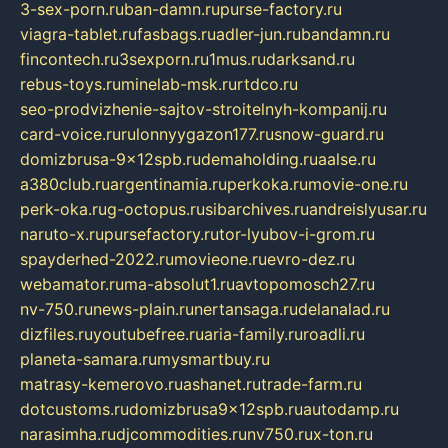
3-sex-porn.ru
ban-damn.ru
purse-factory.ru
viagra-tablet.ru
fasbags.ru
adler-jun.ru
bandamn.ru
fincontech.ru
3sexporn.ru
1mus.ru
darksand.ru
rebus-toys.ru
minelab-msk.ru
rtdco.ru
seo-prodvizhenie-sajtov-stroitelnyh-kompanij.ru
card-voice.ru
rulonnyygazon177.ru
snow-guard.ru
domizbrusa-9x12spb.ru
demaholding.ru
aalse.ru
a380club.ru
argentinamia.ru
perkoka.ru
movie-one.ru
perk-oka.ru
g-octopus.ru
sibarchives.ru
andreislyusar.ru
naruto-x.ru
pursefactory.ru
tor-lyubov-i-grom.ru
spayderhed-2022.ru
movieone.ru
evro-dez.ru
webamator.ru
ma-absolut1.ru
avtopomosch27.ru
nv-750.ru
news-plain.ru
nertansaga.ru
delanalad.ru
dizfiles.ru
youtubefree.ru
aria-family.ru
roadli.ru
planeta-samara.ru
mysmartbuy.ru
matrasy-kemerovo.ru
ashanet.ru
trade-farm.ru
dotcustoms.ru
domizbrusa9x12spb.ru
autodamp.ru
narasimha.ru
djcommodities.ru
nv750.ru
x-ton.ru