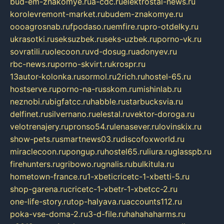
bud-em-znakomye.ru
a-cdc.ru
elektrostal-news.ru
korolevremont-market.ru
budem-znakomye.ru
oooagrosnab.ru
fpodaso.ru
emfire.ru
pro-otdelky.ru
ukrasotki.ru
seksuzbek.ru
seks-uzbek.ru
porno-vk.ru
sovratili.ru
olecoon.ru
vd-dosug.ru
adonyev.ru
rbc-news.ru
porno-skvirt.ru
krospr.ru
13autor-kolonka.ru
sormol.ru
2rich.ru
hostel-65.ru
hostserve.ru
porno-na-russkom.ru
mishinlab.ru
neznobi.ru
bigfatcc.ru
habble.ru
starbucksvia.ru
delfinet.ru
silvernano.ru
elestal.ru
vektor-doroga.ru
velotrenajery.ru
pronso54.ru
lenasever.ru
lovinskix.ru
show-pets.ru
smartnews03.ru
discofoxworld.ru
miraclecoon.ru
pongup.ru
hostel65.ru
liura.ru
glasspb.ru
firehunters.ru
gribowo.ru
gnalis.ru
bulkitula.ru
hometown-france.ru
1-xbeticricetc-1-xbetti-5.ru
shop-garena.ru
cricetc-1-xbetr-1-xbetcc-2.ru
one-life-story.ru
top-halyava.ru
accounts112.ru
poka-vse-doma-2.ru
3-d-file.ru
hahahaharms.ru