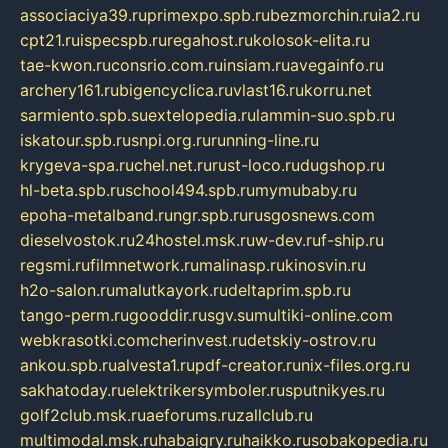
associaciya39.ru
primexpo.spb.ru
bezmorchin.ru
ia2.ru
cpt21.ru
ispecspb.ru
regahost.ru
kolosok-elita.ru
tae-kwon.ru
consrio.com.ru
insiam.ru
avegainfo.ru
archery161.ru
bigencyclica.ru
vlast16.ru
korru.net
sarmiento.spb.su
extelopedia.ru
lammin-suo.spb.ru
iskatour.spb.ru
snpi.org.ru
running-line.ru
krygeva-spa.ru
chel.net.ru
rust-loco.ru
dugshop.ru
hl-beta.spb.ru
school494.spb.ru
mymubaby.ru
epoha-metalband.ru
ngr.spb.ru
rusgosnews.com
dieselvostok.ru
24hostel.msk.ru
w-dev.ru
f-ship.ru
regsmi.ru
filmnetwork.ru
malinasp.ru
kinosvin.ru
h2o-salon.ru
malutkayork.ru
deltaprim.spb.ru
tango-perm.ru
gooddir.ru
sgv.su
multiki-online.com
webkrasotki.com
cherinvest.ru
detskiy-ostrov.ru
ankou.spb.ru
alvesta1.ru
pdf-creator.ru
nix-files.org.ru
sakhatoday.ru
elektrikersymboler.ru
sputnikyes.ru
golf2club.msk.ru
aeforums.ru
zallclub.ru
multimodal.msk.ru
habaigry.ru
haikko.ru
sobakopedia.ru