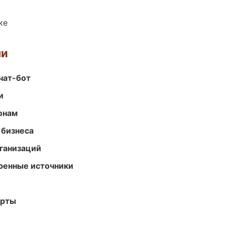
ке
ми
чат-бот
и
онам
 бизнеса
ганизаций
еренные источники
арты