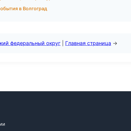
события в Волгоград
ский федеральный округ
|
Главная страница
→
сии