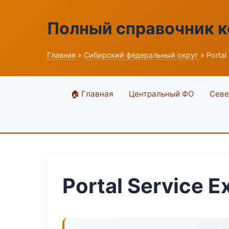
Полный справочник 
Главная
»
Сибирский федеральный округ
» Portal
🏠 Главная
Центральный ФО
Севе
Portal Service E