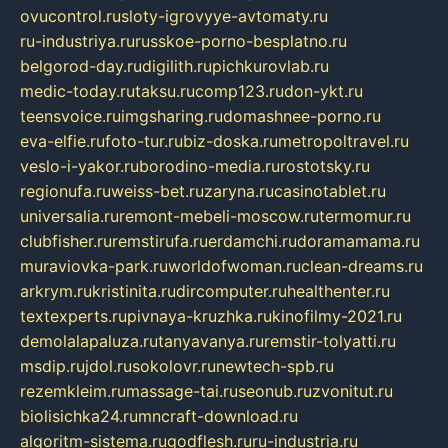
ovucontrol.ru
sloty-igrovyye-avtomaty.ru
ru-industriya.ru
russkoe-porno-besplatno.ru
belgorod-day.ru
digilith.ru
pichkurovlab.ru
medic-today.ru
taksu.ru
comp123.ru
don-ykt.ru
teensvoice.ru
imgsharing.ru
domashnee-porno.ru
eva-elfie.ru
foto-tur.ru
biz-doska.ru
metropoltravel.ru
veslo-i-yakor.ru
borodino-media.ru
rostotsky.ru
regionufa.ru
weiss-bet.ru
zaryna.ru
casinotablet.ru
universalia.ru
remont-mebeli-moscow.ru
termomur.ru
clubfisher.ru
remstirufa.ru
erdamchi.ru
doramamama.ru
muraviovka-park.ru
worldofwoman.ru
clean-dreams.ru
arkrym.ru
kristinita.ru
dircomputer.ru
healthenter.ru
textexperts.ru
pivnaya-kruzhka.ru
kinofilmy-2021.ru
demolalapaluza.ru
tanyavanya.ru
remstir-tolyatti.ru
msdip.ru
jdol.ru
sokolovr.ru
newtech-spb.ru
rezemkleim.ru
massage-tai.ru
seonub.ru
zvonitut.ru
biolisichka24.ru
mncraft-download.ru
algoritm-sistema.ru
godflesh.ru
ru-industria.ru