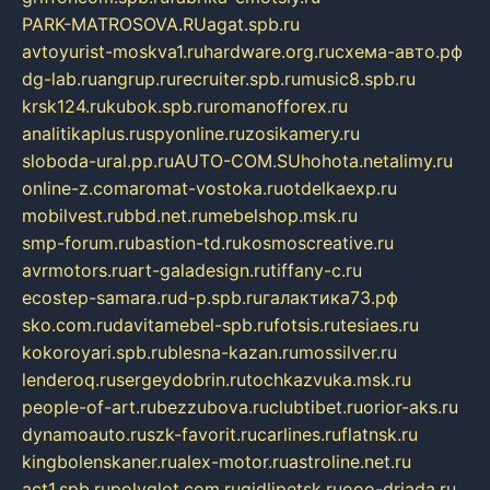
PARK-MATROSOVA.RU
agat.spb.ru
avtoyurist-moskva1.ru
hardware.org.ru
схема-авто.рф
dg-lab.ru
angrup.ru
recruiter.spb.ru
music8.spb.ru
krsk124.ru
kubok.spb.ru
romanofforex.ru
analitikaplus.ru
spyonline.ru
zosikamery.ru
sloboda-ural.pp.ru
AUTO-COM.SU
hohota.net
alimy.ru
online-z.com
aromat-vostoka.ru
otdelkaexp.ru
mobilvest.ru
bbd.net.ru
mebelshop.msk.ru
smp-forum.ru
bastion-td.ru
kosmoscreative.ru
avrmotors.ru
art-galadesign.ru
tiffany-c.ru
ecostep-samara.ru
d-p.spb.ru
галактика73.рф
sko.com.ru
davitamebel-spb.ru
fotsis.ru
tesiaes.ru
kokoroyari.spb.ru
blesna-kazan.ru
mossilver.ru
lenderoq.ru
sergeydobrin.ru
tochkazvuka.msk.ru
people-of-art.ru
bezzubova.ru
clubtibet.ru
orior-aks.ru
dynamoauto.ru
szk-favorit.ru
carlines.ru
flatnsk.ru
kingbolenskaner.ru
alex-motor.ru
astroline.net.ru
act1.spb.ru
polyglot.com.ru
gidlipetsk.ru
ooo-driada.ru