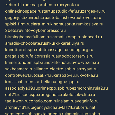
zebra-tlt.ru
okna-proficom.ru
erynok.ru
onlinekinospace.ru
startupstudio-fefu.ru
zarges-ru.ru
gegenjustizunrecht.ru
autobalashov.ru
utrovortu.ru
spiski-firm.ru
elara-m.ru
kinomusorka.ru
mkcslava.ru
2bets.ru
vintovoykompressor.ru
birminghamvsfulham.ru
sarmat-komp.ru
pioneeri.ru
amadis-chocolate.ru
shkurki-karakulya.ru
kanotiforet.spb.ru
tutmassage.ru
ecolog.org.ru
praga.spb.ru
falcorussia.ru
autodoctorservis.ru
kamertondom.spb.ru
net-life.net.ru
avto-vozim.ru
sakhcamera.ru
alliance-electro.spb.ru
stroyavt.ru
controlweb1.ru
tdsak74.ru
kinzozo-ru.ru
kvotka.ru
iron-snab.ru
costa-bella.ru
eugrus.pp.ru
associaciya39.ru
primexpo.spb.ru
bezmorchin.ru
ia2.ru
cpt21.ru
ispecspb.ru
regahost.ru
kolosok-elita.ru
tae-kwon.ru
consrio.com.ru
insiam.ru
avegainfo.ru
archery161.ru
bigencyclica.ru
vlast16.ru
korru.net
sarmiento.spb.su
extelopedia.ru
lammin-suo.spb.ru