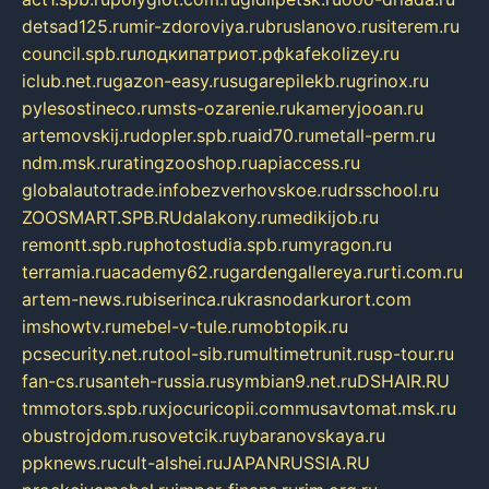
detsad125.ru
mir-zdoroviya.ru
bruslanovo.ru
siterem.ru
council.spb.ru
лодкипатриот.рф
kafekolizey.ru
iclub.net.ru
gazon-easy.ru
sugarepilekb.ru
grinox.ru
pylesostineco.ru
msts-ozarenie.ru
kameryjooan.ru
artemovskij.ru
dopler.spb.ru
aid70.ru
metall-perm.ru
ndm.msk.ru
ratingzooshop.ru
apiaccess.ru
globalautotrade.info
bezverhovskoe.ru
drsschool.ru
ZOOSMART.SPB.RU
dalakony.ru
medikijob.ru
remontt.spb.ru
photostudia.spb.ru
myragon.ru
terramia.ru
academy62.ru
gardengallereya.ru
rti.com.ru
artem-news.ru
biserinca.ru
krasnodarkurort.com
imshowtv.ru
mebel-v-tule.ru
mobtopik.ru
pcsecurity.net.ru
tool-sib.ru
multimetrunit.ru
sp-tour.ru
fan-cs.ru
santeh-russia.ru
symbian9.net.ru
DSHAIR.RU
tmmotors.spb.ru
xjocuricopii.com
musavtomat.msk.ru
obustrojdom.ru
sovetcik.ru
ybaranovskaya.ru
ppknews.ru
cult-alshei.ru
JAPANRUSSIA.RU