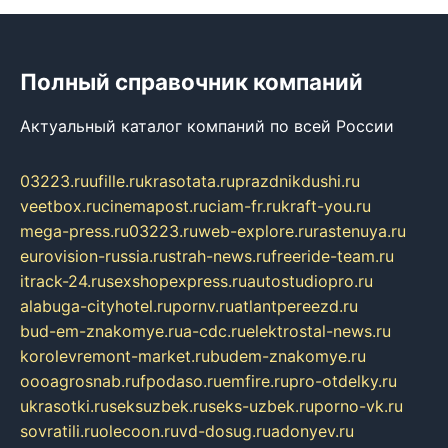
Полный справочник компаний
Актуальный каталог компаний по всей России
03223.ru
ufille.ru
krasotata.ru
prazdnikdushi.ru
veetbox.ru
cinemapost.ru
ciam-fr.ru
kraft-you.ru
mega-press.ru
03223.ru
web-explore.ru
rastenuya.ru
eurovision-russia.ru
strah-news.ru
freeride-team.ru
itrack-24.ru
sexshopexpress.ru
autostudiopro.ru
alabuga-cityhotel.ru
pornv.ru
atlantpereezd.ru
bud-em-znakomye.ru
a-cdc.ru
elektrostal-news.ru
korolevremont-market.ru
budem-znakomye.ru
oooagrosnab.ru
fpodaso.ru
emfire.ru
pro-otdelky.ru
ukrasotki.ru
seksuzbek.ru
seks-uzbek.ru
porno-vk.ru
sovratili.ru
olecoon.ru
vd-dosug.ru
adonyev.ru