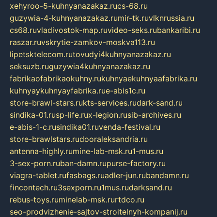
xehyroo-5-kuhnyanazakaz.ru
cs-68.ru
guzywia-4-kuhnyanazakaz.ru
mir-tk.ru
vlknrussia.ru
cs68.ru
vladivostok-map.ru
video-seks.ru
bankaribi.ru
raszar.ru
vskrytie-zamkov-moskva113.ru
lipetsktelecom.ru
tovudyi4kuhnyanazakaz.ru
seksuzb.ru
guzywia4kuhnyanazakaz.ru
fabrikaofabrikaokuhny.ru
kuhnyaekuhnyaafabrika.ru
kuhnyaykuhnyayfabrika.ru
e-abis1c.ru
store-brawl-stars.ru
kts-services.ru
dark-sand.ru
sindika-01.ru
sp-life.ru
x-legion.ru
sib-archives.ru
e-abis-1-c.ru
sindika01.ru
venda-festival.ru
store-brawlstars.ru
dooraleksandria.ru
antenna-highly.ru
mine-lab-msk.ru
1-mus.ru
3-sex-porn.ru
ban-damn.ru
purse-factory.ru
viagra-tablet.ru
fasbags.ru
adler-jun.ru
bandamn.ru
fincontech.ru
3sexporn.ru
1mus.ru
darksand.ru
rebus-toys.ru
minelab-msk.ru
rtdco.ru
seo-prodvizhenie-sajtov-stroitelnyh-kompanij.ru