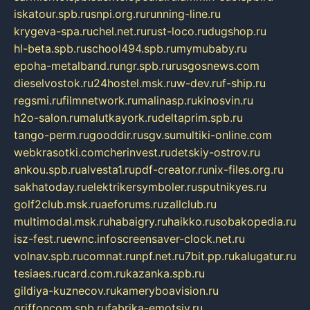
iskatour.spb.ru
snpi.org.ru
running-line.ru
krygeva-spa.ru
chel.net.ru
rust-loco.ru
dugshop.ru
hl-beta.spb.ru
school494.spb.ru
mymubaby.ru
epoha-metalband.ru
ngr.spb.ru
rusgosnews.com
dieselvostok.ru
24hostel.msk.ru
w-dev.ru
f-ship.ru
regsmi.ru
filmnetwork.ru
malinasp.ru
kinosvin.ru
h2o-salon.ru
malutkayork.ru
deltaprim.spb.ru
tango-perm.ru
gooddir.ru
sgv.su
multiki-online.com
webkrasotki.com
cherinvest.ru
detskiy-ostrov.ru
ankou.spb.ru
alvesta1.ru
pdf-creator.ru
nix-files.org.ru
sakhatoday.ru
elektrikersymboler.ru
sputnikyes.ru
golf2club.msk.ru
aeforums.ru
zallclub.ru
multimodal.msk.ru
habaigry.ru
haikko.ru
sobakopedia.ru
isz-fest.ru
ewnc.info
screensaver-clock.net.ru
volnav.spb.ru
comnat.ru
npf.net.ru
7bit.pp.ru
kalugatur.ru
tesiaes.ru
card.com.ru
kazanka.spb.ru
gildiya-kuznecov.ru
kameryboavision.ru
griffoncom.spb.ru
fabrika-emotsiy.ru