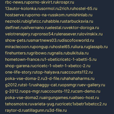
rbc-news.ru
porno-skvirt.ru
krospr.ru
13autor-kolonka.ru
sormol.ru
2rich.ru
hostel-65.ru
hostserve.ru
porno-na-russkom.ru
mishinlab.ru
neznobi.ru
bigfatcc.ru
habble.ru
starbucksvia.ru
delfinet.ru
silvernano.ru
elestal.ru
vektor-doroga.ru
velotrenajery.ru
pronso54.ru
lenasever.ru
lovinskix.ru
show-pets.ru
smartnews03.ru
discofoxworld.ru
miraclecoon.ru
pongup.ru
hostel65.ru
liura.ru
glasspb.ru
firehunters.ru
gribowo.ru
gnalis.ru
bulkitula.ru
hometown-france.ru
1-xbeticricetc-1-xbetti-5.ru
shop-garena.ru
cricetc-1-xbetr-1-xbetcc-2.ru
one-life-story.ru
top-halyava.ru
accounts112.ru
poka-vse-doma-2.ru
3-d-file.ru
hahahaharms.ru
g2012.ru
tst-1.ru
shaggy-cat.ru
opsmgr.ru
ev-gallery.ru
g-2012.ru
ops-mgr.ru
accounts-112.ru
csm-demo.ru
poka-vse-doma2.ru
airgungames.ru
allseo-host.ru
tehosmotre.ru
varieta-yug.ru
cricetc1xbetr1xbetcc2.ru
raytor-d.ru
atillagunn.ru
3d-file.ru