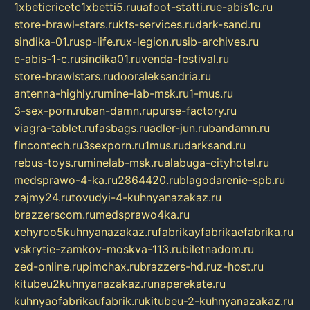
1xbeticricetc1xbetti5.ru
uafoot-statti.ru
e-abis1c.ru
store-brawl-stars.ru
kts-services.ru
dark-sand.ru
sindika-01.ru
sp-life.ru
x-legion.ru
sib-archives.ru
e-abis-1-c.ru
sindika01.ru
venda-festival.ru
store-brawlstars.ru
dooraleksandria.ru
antenna-highly.ru
mine-lab-msk.ru
1-mus.ru
3-sex-porn.ru
ban-damn.ru
purse-factory.ru
viagra-tablet.ru
fasbags.ru
adler-jun.ru
bandamn.ru
fincontech.ru
3sexporn.ru
1mus.ru
darksand.ru
rebus-toys.ru
minelab-msk.ru
alabuga-cityhotel.ru
medsprawo-4-ka.ru
2864420.ru
blagodarenie-spb.ru
zajmy24.ru
tovudyi-4-kuhnyanazakaz.ru
brazzerscom.ru
medsprawo4ka.ru
xehyroo5kuhnyanazakaz.ru
fabrikayfabrikaefabrika.ru
vskrytie-zamkov-moskva-113.ru
biletnadom.ru
zed-online.ru
pimchax.ru
brazzers-hd.ru
z-host.ru
kitubeu2kuhnyanazakaz.ru
naperekate.ru
kuhnyaofabrikaufabrik.ru
kitubeu-2-kuhnyanazakaz.ru