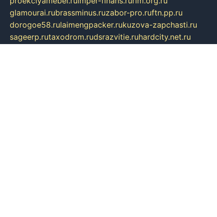
proekciyamebel.ru
imper-finans.ru
rim.org.ru
glamourai.ru
brassminus.ru
zabor-pro.ru
ftn.pp.ru
dorogoe58.ru
laimengpacker.ru
kuzova-zapchasti.ru
sageerp.ru
taxodrom.ru
dsrazvitie.ru
hardcity.net.ru
ratinghomegames.ru
topservice25.ru
gubernyan.ru
gtglasslined.ru
ii4.ru
tssport.spb.ru
andorra24.com
blackwallstreet.ru
oboimos.ru
optim-doors.com.ru
ikuch.ru
nycr.org.ru
npa21.ru
vremya-ch.spb.ru
desert000.ru
ivtorgi.ru
ifiori.ru
catalog-statei.ru
dcv.org.ru
spetsmaster174.ru
ipkameryhiseeu.ru
dum26.ru
ruspol.spb.ru
fr-opendp.ru
kam-solnyshko.ru
cheyenne-arapaho.ru
sevzapmetal.spb.ru
ted-lapidus.spb.ru
parasite-eliminator.ru
sigma-complete.ru
modernworld.ru
dama-moda.ru
eholot-group.ru
sk-nvkz.ru
DRONGOLD.RU
democratia2.ru
i-farmer.ru
mass-sport.org
jablonex.spb.ru
bookmess.ru
linkword.ru
refineua.com.ru
cs-spec.net.ru
altay-mebel.ru