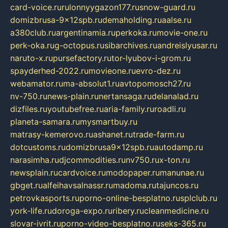
card-voice.ru
rulonnyygazon177.ru
snow-guard.ru
domizbrusa-9x12spb.ru
demaholding.ru
aalse.ru
a380club.ru
argentinamia.ru
perkoka.ru
movie-one.ru
perk-oka.ru
g-octopus.ru
sibarchives.ru
andreislyusar.ru
naruto-x.ru
pursefactory.ru
tor-lyubov-i-grom.ru
spayderhed-2022.ru
movieone.ru
evro-dez.ru
webamator.ru
ma-absolut1.ru
avtopomosch27.ru
nv-750.ru
news-plain.ru
nertansaga.ru
delanalad.ru
dizfiles.ru
youtubefree.ru
aria-family.ru
roadli.ru
planeta-samara.ru
mysmartbuy.ru
matrasy-kemerovo.ru
ashanet.ru
trade-farm.ru
dotcustoms.ru
domizbrusa9x12spb.ru
autodamp.ru
narasimha.ru
djcommodities.ru
nv750.ru
x-ton.ru
newsplain.ru
cardvoice.ru
modopaper.ru
manunae.ru
gbget.ru
alfeihavsalnassr.ru
madoma.ru
tajuncos.ru
petrovkasports.ru
porno-online-besplatno.ru
splclub.ru
york-life.ru
doroga-expo.ru
ribery.ru
cleanmedicine.ru
slovar-ivrit.ru
porno-video-besplatno.ru
seks-365.ru