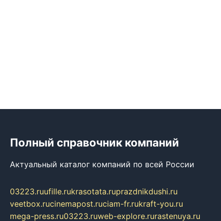
Полный справочник компаний
Актуальный каталог компаний по всей России
03223.ru
ufille.ru
krasotata.ru
prazdnikdushi.ru
veetbox.ru
cinemapost.ru
ciam-fr.ru
kraft-you.ru
mega-press.ru
03223.ru
web-explore.ru
rastenuya.ru