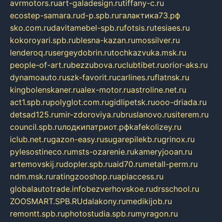
avrmotors.ru
art-galadesign.ru
tiffany-c.ru
ecostep-samara.ru
d-p.spb.ru
галактика73.рф
sko.com.ru
davitamebel-spb.ru
fotsis.ru
tesiaes.ru
kokoroyari.spb.ru
blesna-kazan.ru
mossilver.ru
lenderoq.ru
sergeydobrin.ru
tochkazvuka.msk.ru
people-of-art.ru
bezzubova.ru
clubtibet.ru
orior-aks.ru
dynamoauto.ru
szk-favorit.ru
carlines.ru
flatnsk.ru
kingbolenskaner.ru
alex-motor.ru
astroline.net.ru
act1.spb.ru
polyglot.com.ru
gidlipetsk.ru
ooo-driada.ru
detsad125.ru
mir-zdoroviya.ru
bruslanovo.ru
siterem.ru
council.spb.ru
лодкипатриот.рф
kafekolizey.ru
iclub.net.ru
gazon-easy.ru
sugarepilekb.ru
grinox.ru
pylesostineco.ru
msts-ozarenie.ru
kameryjooan.ru
artemovskij.ru
dopler.spb.ru
aid70.ru
metall-perm.ru
ndm.msk.ru
ratingzooshop.ru
apiaccess.ru
globalautotrade.info
bezverhovskoe.ru
drsschool.ru
ZOOSMART.SPB.RU
dalakony.ru
medikijob.ru
remontt.spb.ru
photostudia.spb.ru
myragon.ru