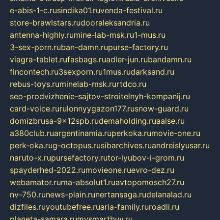
e-abis-1-c.ru
sindika01.ru
venda-festival.ru
store-brawlstars.ru
dooraleksandria.ru
antenna-highly.ru
mine-lab-msk.ru
1-mus.ru
3-sex-porn.ru
ban-damn.ru
purse-factory.ru
viagra-tablet.ru
fasbags.ru
adler-jun.ru
bandamn.ru
fincontech.ru
3sexporn.ru
1mus.ru
darksand.ru
rebus-toys.ru
minelab-msk.ru
rtdco.ru
seo-prodvizhenie-sajtov-stroitelnyh-kompanij.ru
card-voice.ru
rulonnyygazon177.ru
snow-guard.ru
domizbrusa-9x12spb.ru
demaholding.ru
aalse.ru
a380club.ru
argentinamia.ru
perkoka.ru
movie-one.ru
perk-oka.ru
g-octopus.ru
sibarchives.ru
andreislyusar.ru
naruto-x.ru
pursefactory.ru
tor-lyubov-i-grom.ru
spayderhed-2022.ru
movieone.ru
evro-dez.ru
webamator.ru
ma-absolut1.ru
avtopomosch27.ru
nv-750.ru
news-plain.ru
nertansaga.ru
delanalad.ru
dizfiles.ru
youtubefree.ru
aria-family.ru
roadli.ru
planeta-samara.ru
mysmartbuy.ru