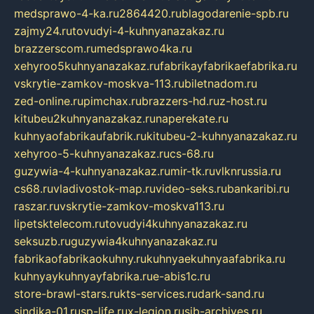
medsprawo-4-ka.ru
2864420.ru
blagodarenie-spb.ru
zajmy24.ru
tovudyi-4-kuhnyanazakaz.ru
brazzerscom.ru
medsprawo4ka.ru
xehyroo5kuhnyanazakaz.ru
fabrikayfabrikaefabrika.ru
vskrytie-zamkov-moskva-113.ru
biletnadom.ru
zed-online.ru
pimchax.ru
brazzers-hd.ru
z-host.ru
kitubeu2kuhnyanazakaz.ru
naperekate.ru
kuhnyaofabrikaufabrik.ru
kitubeu-2-kuhnyanazakaz.ru
xehyroo-5-kuhnyanazakaz.ru
cs-68.ru
guzywia-4-kuhnyanazakaz.ru
mir-tk.ru
vlknrussia.ru
cs68.ru
vladivostok-map.ru
video-seks.ru
bankaribi.ru
raszar.ru
vskrytie-zamkov-moskva113.ru
lipetsktelecom.ru
tovudyi4kuhnyanazakaz.ru
seksuzb.ru
guzywia4kuhnyanazakaz.ru
fabrikaofabrikaokuhny.ru
kuhnyaekuhnyaafabrika.ru
kuhnyaykuhnyayfabrika.ru
e-abis1c.ru
store-brawl-stars.ru
kts-services.ru
dark-sand.ru
sindika-01.ru
sp-life.ru
x-legion.ru
sib-archives.ru