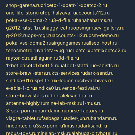
shop-garena.ru
cricetc-1-xbetr-1-xbetcc-2.ru
one-life-story.ru
top-halyava.ru
accounts112.ru
poka-vse-doma-2.ru
3-d-file.ru
hahahaharms.ru
g2012.ru
tst-1.ru
shaggy-cat.ru
opsmgr.ru
ev-gallery.ru
g-2012.ru
ops-mgr.ru
accounts-112.ru
csm-demo.ru
poka-vse-doma2.ru
airgungames.ru
allseo-host.ru
tehosmotre.ru
varieta-yug.ru
cricetc1xbetr1xbetcc2.ru
raytor-d.ru
atillagunn.ru
3d-file.ru
1xbeticricetc1xbetti5.ru
uafoot-statti.ru
e-abis1c.ru
store-brawl-stars.ru
kts-services.ru
dark-sand.ru
sindika-01.ru
sp-life.ru
x-legion.ru
sib-archives.ru
e-abis-1-c.ru
sindika01.ru
venda-festival.ru
store-brawlstars.ru
dooraleksandria.ru
antenna-highly.ru
mine-lab-msk.ru
1-mus.ru
3-sex-porn.ru
ban-damn.ru
purse-factory.ru
viagra-tablet.ru
fasbags.ru
adler-jun.ru
bandamn.ru
fincontech.ru
3sexporn.ru
1mus.ru
darksand.ru
rebus-toys.ru
minelab-msk.ru
alabuga-cityhotel.ru