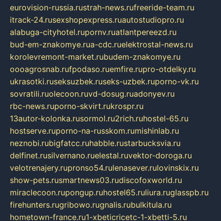
eurovision-russia.ru
strah-news.ru
freeride-team.ru
itrack-24.ru
sexshopexpress.ru
autostudiopro.ru
alabuga-cityhotel.ru
pornv.ru
atlantpereezd.ru
bud-em-znakomye.ru
a-cdc.ru
elektrostal-news.ru
korolevremont-market.ru
budem-znakomye.ru
oooagrosnab.ru
fpodaso.ru
emfire.ru
pro-otdelky.ru
ukrasotki.ru
seksuzbek.ru
seks-uzbek.ru
porno-vk.ru
sovratili.ru
olecoon.ru
vd-dosug.ru
adonyev.ru
rbc-news.ru
porno-skvirt.ru
krospr.ru
13autor-kolonka.ru
sormol.ru
2rich.ru
hostel-65.ru
hostserve.ru
porno-na-russkom.ru
mishinlab.ru
neznobi.ru
bigfatcc.ru
habble.ru
starbucksvia.ru
delfinet.ru
silvernano.ru
elestal.ru
vektor-doroga.ru
velotrenajery.ru
pronso54.ru
lenasever.ru
lovinskix.ru
show-pets.ru
smartnews03.ru
discofoxworld.ru
miraclecoon.ru
pongup.ru
hostel65.ru
liura.ru
glasspb.ru
firehunters.ru
gribowo.ru
gnalis.ru
bulkitula.ru
hometown-france.ru
1-xbeticricetc-1-xbetti-5.ru