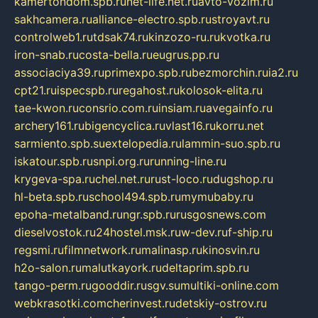
kamertondom.spb.ru
net-life.net.ru
avto-vozim.ru
sakhcamera.ru
alliance-electro.spb.ru
stroyavt.ru
controlweb1.ru
tdsak74.ru
kinzozo-ru.ru
kvotka.ru
iron-snab.ru
costa-bella.ru
eugrus.pp.ru
associaciya39.ru
primexpo.spb.ru
bezmorchin.ru
ia2.ru
cpt21.ru
ispecspb.ru
regahost.ru
kolosok-elita.ru
tae-kwon.ru
consrio.com.ru
insiam.ru
avegainfo.ru
archery161.ru
bigencyclica.ru
vlast16.ru
korru.net
sarmiento.spb.su
extelopedia.ru
lammin-suo.spb.ru
iskatour.spb.ru
snpi.org.ru
running-line.ru
krygeva-spa.ru
chel.net.ru
rust-loco.ru
dugshop.ru
hl-beta.spb.ru
school494.spb.ru
mymubaby.ru
epoha-metalband.ru
ngr.spb.ru
rusgosnews.com
dieselvostok.ru
24hostel.msk.ru
w-dev.ru
f-ship.ru
regsmi.ru
filmnetwork.ru
malinasp.ru
kinosvin.ru
h2o-salon.ru
malutkayork.ru
deltaprim.spb.ru
tango-perm.ru
gooddir.ru
sgv.su
multiki-online.com
webkrasotki.com
cherinvest.ru
detskiy-ostrov.ru