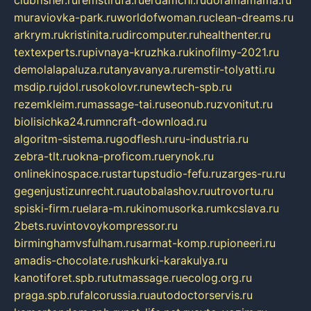
muraviovka-park.ru
worldofwoman.ru
clean-dreams.ru
arkrym.ru
kristinita.ru
dircomputer.ru
healthenter.ru
textexperts.ru
pivnaya-kruzhka.ru
kinofilmy-2021.ru
demolalapaluza.ru
tanyavanya.ru
remstir-tolyatti.ru
msdip.ru
jdol.ru
sokolovr.ru
newtech-spb.ru
rezemkleim.ru
massage-tai.ru
seonub.ru
zvonitut.ru
biolisichka24.ru
mncraft-download.ru
algoritm-sistema.ru
godflesh.ru
ru-industria.ru
zebra-tlt.ru
okna-proficom.ru
erynok.ru
onlinekinospace.ru
startupstudio-fefu.ru
zarges-ru.ru
gegenjustizunrecht.ru
autobalashov.ru
utrovortu.ru
spiski-firm.ru
elara-m.ru
kinomusorka.ru
mkcslava.ru
2bets.ru
vintovoykompressor.ru
birminghamvsfulham.ru
sarmat-komp.ru
pioneeri.ru
amadis-chocolate.ru
shkurki-karakulya.ru
kanotiforet.spb.ru
tutmassage.ru
ecolog.org.ru
praga.spb.ru
falcorussia.ru
autodoctorservis.ru