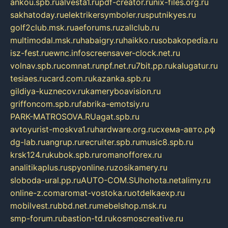
ankou.spb.ru
alvesta1.ru
pdf-creator.ru
nix-files.org.ru
sakhatoday.ru
elektrikersymboler.ru
sputnikyes.ru
golf2club.msk.ru
aeforums.ru
zallclub.ru
multimodal.msk.ru
habaigry.ru
haikko.ru
sobakopedia.ru
isz-fest.ru
ewnc.info
screensaver-clock.net.ru
volnav.spb.ru
comnat.ru
npf.net.ru
7bit.pp.ru
kalugatur.ru
tesiaes.ru
card.com.ru
kazanka.spb.ru
gildiya-kuznecov.ru
kameryboavision.ru
griffoncom.spb.ru
fabrika-emotsiy.ru
PARK-MATROSOVA.RU
agat.spb.ru
avtoyurist-moskva1.ru
hardware.org.ru
схема-авто.рф
dg-lab.ru
angrup.ru
recruiter.spb.ru
music8.spb.ru
krsk124.ru
kubok.spb.ru
romanofforex.ru
analitikaplus.ru
spyonline.ru
zosikamery.ru
sloboda-ural.pp.ru
AUTO-COM.SU
hohota.net
alimy.ru
online-z.com
aromat-vostoka.ru
otdelkaexp.ru
mobilvest.ru
bbd.net.ru
mebelshop.msk.ru
smp-forum.ru
bastion-td.ru
kosmoscreative.ru