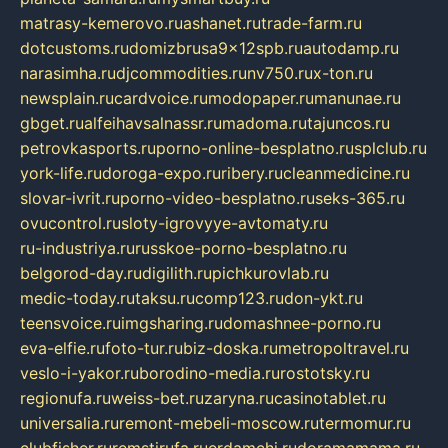
matrasy-kemerovo.ru
ashanet.ru
trade-farm.ru
dotcustoms.ru
domizbrusa9x12spb.ru
autodamp.ru
narasimha.ru
djcommodities.ru
nv750.ru
x-ton.ru
newsplain.ru
cardvoice.ru
modopaper.ru
manunae.ru
gbget.ru
alfeihavsalnassr.ru
madoma.ru
tajuncos.ru
petrovkasports.ru
porno-online-besplatno.ru
splclub.ru
york-life.ru
doroga-expo.ru
ribery.ru
cleanmedicine.ru
slovar-ivrit.ru
porno-video-besplatno.ru
seks-365.ru
ovucontrol.ru
sloty-igrovyye-avtomaty.ru
ru-industriya.ru
russkoe-porno-besplatno.ru
belgorod-day.ru
digilith.ru
pichkurovlab.ru
medic-today.ru
taksu.ru
comp123.ru
don-ykt.ru
teensvoice.ru
imgsharing.ru
domashnee-porno.ru
eva-elfie.ru
foto-tur.ru
biz-doska.ru
metropoltravel.ru
veslo-i-yakor.ru
borodino-media.ru
rostotsky.ru
regionufa.ru
weiss-bet.ru
zaryna.ru
casinotablet.ru
universalia.ru
remont-mebeli-moscow.ru
termomur.ru
clubfisher.ru
remstirufa.ru
erdamchi.ru
doramamama.ru