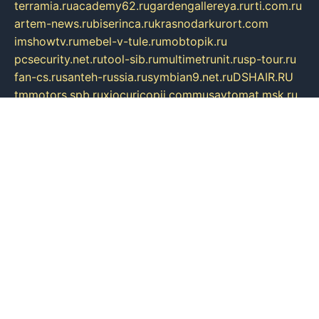
terramia.ru
academy62.ru
gardengallereya.ru
rti.com.ru
artem-news.ru
biserinca.ru
krasnodarkurort.com
imshowtv.ru
mebel-v-tule.ru
mobtopik.ru
pcsecurity.net.ru
tool-sib.ru
multimetrunit.ru
sp-tour.ru
fan-cs.ru
santeh-russia.ru
symbian9.net.ru
DSHAIR.RU
tmmotors.spb.ru
xjocuricopii.com
musavtomat.msk.ru
obustrojdom.ru
sovetcik.ru
ybaranovskaya.ru
ppknews.ru
cult-alshei.ru
JAPANRUSSIA.RU
proekciyamebel.ru
imper-finans.ru
rim.org.ru
glamourai.ru
brassminus.ru
zabor-pro.ru
ftn.pp.ru
dorogoe58.ru
laimengpacker.ru
kuzova-zapchasti.ru
sageerp.ru
taxodrom.ru
dsrazvitie.ru
hardcity.net.ru
ratinghomegames.ru
topservice25.ru
gubernyan.ru
gtglasslined.ru
ii4.ru
tssport.spb.ru
andorra24.com
blackwallstreet.ru
oboimos.ru
optim-doors.com.ru
ikuch.ru
nycr.org.ru
npa21.ru
vremya-ch.spb.ru
desert000.ru
ivtorgi.ru
ifiori.ru
catalog-statei.ru
dcv.org.ru
spetsmaster174.ru
ipkameryhiseeu.ru