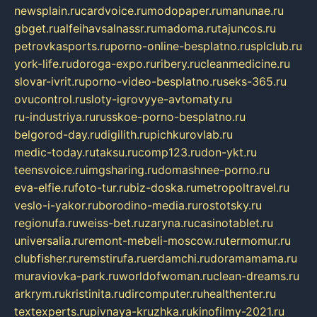
newsplain.ru
cardvoice.ru
modopaper.ru
manunae.ru
gbget.ru
alfeihavsalnassr.ru
madoma.ru
tajuncos.ru
petrovkasports.ru
porno-online-besplatno.ru
splclub.ru
york-life.ru
doroga-expo.ru
ribery.ru
cleanmedicine.ru
slovar-ivrit.ru
porno-video-besplatno.ru
seks-365.ru
ovucontrol.ru
sloty-igrovyye-avtomaty.ru
ru-industriya.ru
russkoe-porno-besplatno.ru
belgorod-day.ru
digilith.ru
pichkurovlab.ru
medic-today.ru
taksu.ru
comp123.ru
don-ykt.ru
teensvoice.ru
imgsharing.ru
domashnee-porno.ru
eva-elfie.ru
foto-tur.ru
biz-doska.ru
metropoltravel.ru
veslo-i-yakor.ru
borodino-media.ru
rostotsky.ru
regionufa.ru
weiss-bet.ru
zaryna.ru
casinotablet.ru
universalia.ru
remont-mebeli-moscow.ru
termomur.ru
clubfisher.ru
remstirufa.ru
erdamchi.ru
doramamama.ru
muraviovka-park.ru
worldofwoman.ru
clean-dreams.ru
arkrym.ru
kristinita.ru
dircomputer.ru
healthenter.ru
textexperts.ru
pivnaya-kruzhka.ru
kinofilmy-2021.ru