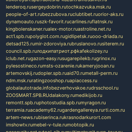
lenderoq.ru
sergeydobrin.ru
tochkazvuka.msk.ru
people-of-art.ru
bezzubova.ru
clubtibet.ru
orior-aks.ru
dynamoauto.ru
szk-favorit.ru
carlines.ru
flatnsk.ru
kingbolenskaner.ru
alex-motor.ru
astroline.net.ru
act1.spb.ru
polyglot.com.ru
gidlipetsk.ru
ooo-driada.ru
detsad125.ru
mir-zdoroviya.ru
bruslanovo.ru
siterem.ru
council.spb.ru
лодкипатриот.рф
kafekolizey.ru
iclub.net.ru
gazon-easy.ru
sugarepilekb.ru
grinox.ru
pylesostineco.ru
msts-ozarenie.ru
kameryjooan.ru
artemovskij.ru
dopler.spb.ru
aid70.ru
metall-perm.ru
ndm.msk.ru
ratingzooshop.ru
apiaccess.ru
globalautotrade.info
bezverhovskoe.ru
drsschool.ru
ZOOSMART.SPB.RU
dalakony.ru
medikijob.ru
remontt.spb.ru
photostudia.spb.ru
myragon.ru
terramia.ru
academy62.ru
gardengallereya.ru
rti.com.ru
artem-news.ru
biserinca.ru
krasnodarkurort.com
imshowtv.ru
mebel-v-tule.ru
mobtopik.ru