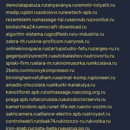
demolalapaluza.ru
tanyavanya.ru
remstir-tolyatti.ru
msdip.ru
jdol.ru
sokolovr.ru
newtech-spb.ru
rezemkleim.ru
massage-tai.ru
seonub.ru
zvonitut.ru
biolisichka24.ru
mncraft-download.ru
algoritm-sistema.ru
godflesh.ru
ru-industria.ru
zebra-tlt.ru
okna-proficom.ru
erynok.ru
onlinekinospace.ru
startupstudio-fefu.ru
zarges-ru.ru
gegenjustizunrecht.ru
autobalashov.ru
utrovortu.ru
spiski-firm.ru
elara-m.ru
kinomusorka.ru
mkcslava.ru
2bets.ru
vintovoykompressor.ru
birminghamvsfulham.ru
sarmat-komp.ru
pioneeri.ru
amadis-chocolate.ru
shkurki-karakulya.ru
kanotiforet.spb.ru
tutmassage.ru
ecolog.org.ru
praga.spb.ru
falcorussia.ru
autodoctorservis.ru
kamertondom.spb.ru
net-life.net.ru
avto-vozim.ru
sakhcamera.ru
alliance-electro.spb.ru
stroyavt.ru
controlweb1.ru
tdsak74.ru
kinzozo-ru.ru
kvotka.ru
iron-snab.ru
costa-bella.ru
eugrus.pp.ru