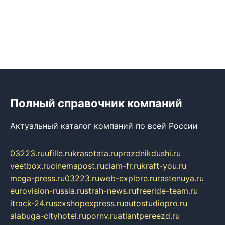
Полный справочник компаний
Актуальный каталог компаний по всей России
03223.ru
ufille.ru
krasotata.ru
prazdnikdushi.ru
veetbox.ru
cinemapost.ru
ciam-fr.ru
kraft-you.ru
mega-press.ru
03223.ru
web-explore.ru
rastenuya.ru
eurovision-russia.ru
strah-news.ru
freeride-team.ru
itrack-24.ru
sexshopexpress.ru
autostudiopro.ru
alabuga-cityhotel.ru
pornv.ru
atlantpereezd.ru