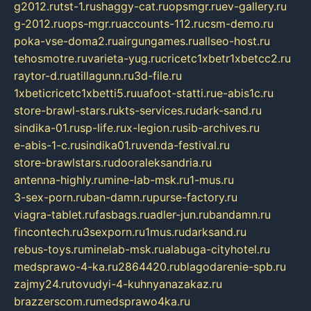
g2012.ru
tst-1.ru
shaggy-cat.ru
opsmgr.ru
ev-gallery.ru
g-2012.ru
ops-mgr.ru
accounts-112.ru
csm-demo.ru
poka-vse-doma2.ru
airgungames.ru
allseo-host.ru
tehosmotre.ru
varieta-yug.ru
cricetc1xbetr1xbetcc2.ru
raytor-d.ru
atillagunn.ru
3d-file.ru
1xbeticricetc1xbetti5.ru
uafoot-statti.ru
e-abis1c.ru
store-brawl-stars.ru
kts-services.ru
dark-sand.ru
sindika-01.ru
sp-life.ru
x-legion.ru
sib-archives.ru
e-abis-1-c.ru
sindika01.ru
venda-festival.ru
store-brawlstars.ru
dooraleksandria.ru
antenna-highly.ru
mine-lab-msk.ru
1-mus.ru
3-sex-porn.ru
ban-damn.ru
purse-factory.ru
viagra-tablet.ru
fasbags.ru
adler-jun.ru
bandamn.ru
fincontech.ru
3sexporn.ru
1mus.ru
darksand.ru
rebus-toys.ru
minelab-msk.ru
alabuga-cityhotel.ru
medsprawo-4-ka.ru
2864420.ru
blagodarenie-spb.ru
zajmy24.ru
tovudyi-4-kuhnyanazakaz.ru
brazzerscom.ru
medsprawo4ka.ru