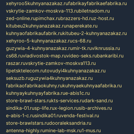
xehyroo5kuhnyanazakaz.ru
fabrikayfabrikaefabrika.ru
vskrytie-zamkov-moskva-113.ru
biletnadom.ru
zed-online.ru
pimchax.ru
brazzers-hd.ru
z-host.ru
kitubeu2kuhnyanazakaz.ru
naperekate.ru
kuhnyaofabrikaufabrik.ru
kitubeu-2-kuhnyanazakaz.ru
xehyroo-5-kuhnyanazakaz.ru
cs-68.ru
guzywia-4-kuhnyanazakaz.ru
mir-tk.ru
vlknrussia.ru
cs68.ru
vladivostok-map.ru
video-seks.ru
bankaribi.ru
raszar.ru
vskrytie-zamkov-moskva113.ru
lipetsktelecom.ru
tovudyi4kuhnyanazakaz.ru
seksuzb.ru
guzywia4kuhnyanazakaz.ru
fabrikaofabrikaokuhny.ru
kuhnyaekuhnyaafabrika.ru
kuhnyaykuhnyayfabrika.ru
e-abis1c.ru
store-brawl-stars.ru
kts-services.ru
dark-sand.ru
sindika-01.ru
sp-life.ru
x-legion.ru
sib-archives.ru
e-abis-1-c.ru
sindika01.ru
venda-festival.ru
store-brawlstars.ru
dooraleksandria.ru
antenna-highly.ru
mine-lab-msk.ru
1-mus.ru