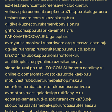
isz-fest.ru
ewnc.info
screensaver-clock.net.ru
volnav.spb.ru
comnat.ru
npf.net.ru
7bit.pp.ru
kalugatur.ru
tesiaes.ru
card.com.ru
kazanka.spb.ru
gildiya-kuznecov.ru
kameryboavision.ru
griffoncom.spb.ru
fabrika-emotsiy.ru
PARK-MATROSOVA.RU
agat.spb.ru
avtoyurist-moskva1.ru
hardware.org.ru
схема-авто.рф
dg-lab.ru
angrup.ru
recruiter.spb.ru
music8.spb.ru
krsk124.ru
kubok.spb.ru
romanofforex.ru
analitikaplus.ru
spyonline.ru
zosikamery.ru
sloboda-ural.pp.ru
AUTO-COM.SU
hohota.net
alimy.ru
online-z.com
aromat-vostoka.ru
otdelkaexp.ru
mobilvest.ru
bbd.net.ru
mebelshop.msk.ru
smp-forum.ru
bastion-td.ru
kosmoscreative.ru
avrmotors.ru
art-galadesign.ru
tiffany-c.ru
ecostep-samara.ru
d-p.spb.ru
галактика73.рф
sko.com.ru
davitamebel-spb.ru
fotsis.ru
tesiaes.ru
kokoroyari.spb.ru
blesna-kazan.ru
mossilver.ru