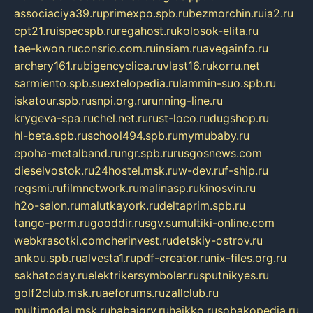
associaciya39.ru
primexpo.spb.ru
bezmorchin.ru
ia2.ru
cpt21.ru
ispecspb.ru
regahost.ru
kolosok-elita.ru
tae-kwon.ru
consrio.com.ru
insiam.ru
avegainfo.ru
archery161.ru
bigencyclica.ru
vlast16.ru
korru.net
sarmiento.spb.su
extelopedia.ru
lammin-suo.spb.ru
iskatour.spb.ru
snpi.org.ru
running-line.ru
krygeva-spa.ru
chel.net.ru
rust-loco.ru
dugshop.ru
hl-beta.spb.ru
school494.spb.ru
mymubaby.ru
epoha-metalband.ru
ngr.spb.ru
rusgosnews.com
dieselvostok.ru
24hostel.msk.ru
w-dev.ru
f-ship.ru
regsmi.ru
filmnetwork.ru
malinasp.ru
kinosvin.ru
h2o-salon.ru
malutkayork.ru
deltaprim.spb.ru
tango-perm.ru
gooddir.ru
sgv.su
multiki-online.com
webkrasotki.com
cherinvest.ru
detskiy-ostrov.ru
ankou.spb.ru
alvesta1.ru
pdf-creator.ru
nix-files.org.ru
sakhatoday.ru
elektrikersymboler.ru
sputnikyes.ru
golf2club.msk.ru
aeforums.ru
zallclub.ru
multimodal.msk.ru
habaigry.ru
haikko.ru
sobakopedia.ru