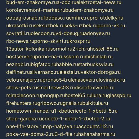
bud-em-znakomye.ru
a-cdc.ru
elektrostal-news.ru
korolevremont-market.ru
budem-znakomye.ru
oooagrosnab.ru
fpodaso.ru
emfire.ru
pro-otdelky.ru
ukrasotki.ru
seksuzbek.ru
seks-uzbek.ru
porno-vk.ru
sovratili.ru
olecoon.ru
vd-dosug.ru
adonyev.ru
rbc-news.ru
porno-skvirt.ru
krospr.ru
13autor-kolonka.ru
sormol.ru
2rich.ru
hostel-65.ru
hostserve.ru
porno-na-russkom.ru
mishinlab.ru
neznobi.ru
bigfatcc.ru
habble.ru
starbucksvia.ru
delfinet.ru
silvernano.ru
elestal.ru
vektor-doroga.ru
velotrenajery.ru
pronso54.ru
lenasever.ru
lovinskix.ru
show-pets.ru
smartnews03.ru
discofoxworld.ru
miraclecoon.ru
pongup.ru
hostel65.ru
liura.ru
glasspb.ru
firehunters.ru
gribowo.ru
gnalis.ru
bulkitula.ru
hometown-france.ru
1-xbeticricetc-1-xbetti-5.ru
shop-garena.ru
cricetc-1-xbetr-1-xbetcc-2.ru
one-life-story.ru
top-halyava.ru
accounts112.ru
poka-vse-doma-2.ru
3-d-file.ru
hahahaharms.ru