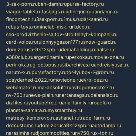
3-sex-porn.ru
ban-damn.ru
purse-factory.ru
viagra-tablet.ru
fasbags.ru
adler-jun.ru
bandamn.ru
fincontech.ru
3sexporn.ru
1mus.ru
darksand.ru
rebus-toys.ru
minelab-msk.ru
rtdco.ru
seo-prodvizhenie-sajtov-stroitelnyh-kompanij.ru
card-voice.ru
rulonnyygazon177.ru
snow-guard.ru
domizbrusa-9x12spb.ru
demaholding.ru
aalse.ru
a380club.ru
argentinamia.ru
perkoka.ru
movie-one.ru
perk-oka.ru
g-octopus.ru
sibarchives.ru
andreislyusar.ru
naruto-x.ru
pursefactory.ru
tor-lyubov-i-grom.ru
spayderhed-2022.ru
movieone.ru
evro-dez.ru
webamator.ru
ma-absolut1.ru
avtopomosch27.ru
nv-750.ru
news-plain.ru
nertansaga.ru
delanalad.ru
dizfiles.ru
youtubefree.ru
aria-family.ru
roadli.ru
planeta-samara.ru
mysmartbuy.ru
matrasy-kemerovo.ru
ashanet.ru
trade-farm.ru
dotcustoms.ru
domizbrusa9x12spb.ru
autodamp.ru
narasimha.ru
djcommodities.ru
nv750.ru
x-ton.ru