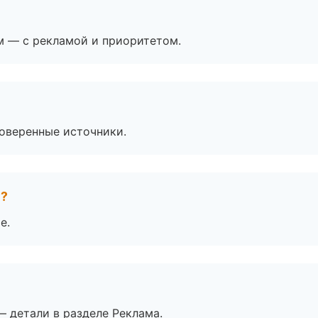
м — с рекламой и приоритетом.
роверенные источники.
е?
е.
— детали в разделе Реклама.