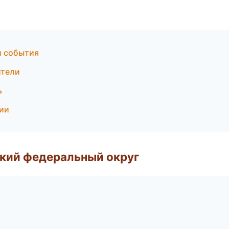
 и события
ители
ь
сии
ский федеральный округ