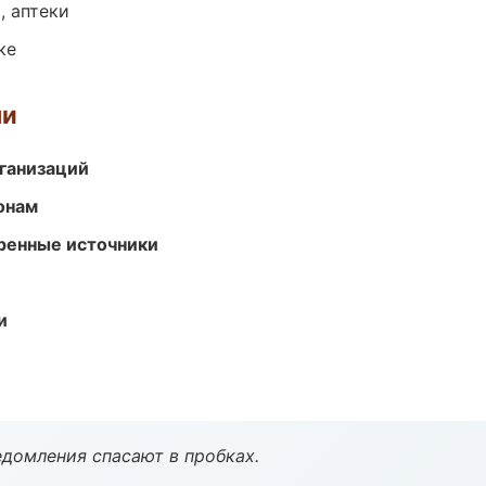
, аптеки
ке
ми
ганизаций
онам
еренные источники
и
домления спасают в пробках.