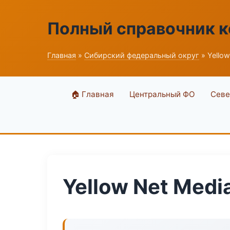
Полный справочник 
Главная
»
Сибирский федеральный округ
» Yellow
🏠 Главная
Центральный ФО
Севе
Yellow Net Medi