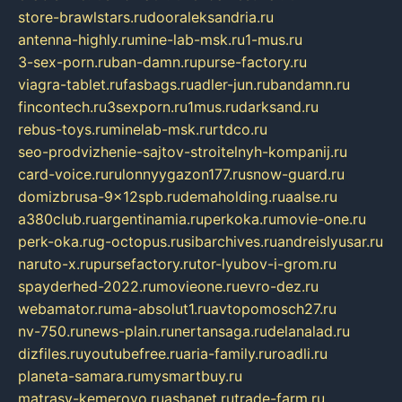
store-brawlstars.ru
dooraleksandria.ru
antenna-highly.ru
mine-lab-msk.ru
1-mus.ru
3-sex-porn.ru
ban-damn.ru
purse-factory.ru
viagra-tablet.ru
fasbags.ru
adler-jun.ru
bandamn.ru
fincontech.ru
3sexporn.ru
1mus.ru
darksand.ru
rebus-toys.ru
minelab-msk.ru
rtdco.ru
seo-prodvizhenie-sajtov-stroitelnyh-kompanij.ru
card-voice.ru
rulonnyygazon177.ru
snow-guard.ru
domizbrusa-9x12spb.ru
demaholding.ru
aalse.ru
a380club.ru
argentinamia.ru
perkoka.ru
movie-one.ru
perk-oka.ru
g-octopus.ru
sibarchives.ru
andreislyusar.ru
naruto-x.ru
pursefactory.ru
tor-lyubov-i-grom.ru
spayderhed-2022.ru
movieone.ru
evro-dez.ru
webamator.ru
ma-absolut1.ru
avtopomosch27.ru
nv-750.ru
news-plain.ru
nertansaga.ru
delanalad.ru
dizfiles.ru
youtubefree.ru
aria-family.ru
roadli.ru
planeta-samara.ru
mysmartbuy.ru
matrasy-kemerovo.ru
ashanet.ru
trade-farm.ru