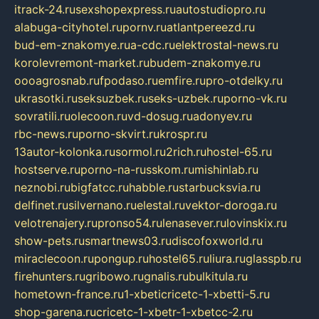
itrack-24.ru
sexshopexpress.ru
autostudiopro.ru
alabuga-cityhotel.ru
pornv.ru
atlantpereezd.ru
bud-em-znakomye.ru
a-cdc.ru
elektrostal-news.ru
korolevremont-market.ru
budem-znakomye.ru
oooagrosnab.ru
fpodaso.ru
emfire.ru
pro-otdelky.ru
ukrasotki.ru
seksuzbek.ru
seks-uzbek.ru
porno-vk.ru
sovratili.ru
olecoon.ru
vd-dosug.ru
adonyev.ru
rbc-news.ru
porno-skvirt.ru
krospr.ru
13autor-kolonka.ru
sormol.ru
2rich.ru
hostel-65.ru
hostserve.ru
porno-na-russkom.ru
mishinlab.ru
neznobi.ru
bigfatcc.ru
habble.ru
starbucksvia.ru
delfinet.ru
silvernano.ru
elestal.ru
vektor-doroga.ru
velotrenajery.ru
pronso54.ru
lenasever.ru
lovinskix.ru
show-pets.ru
smartnews03.ru
discofoxworld.ru
miraclecoon.ru
pongup.ru
hostel65.ru
liura.ru
glasspb.ru
firehunters.ru
gribowo.ru
gnalis.ru
bulkitula.ru
hometown-france.ru
1-xbeticricetc-1-xbetti-5.ru
shop-garena.ru
cricetc-1-xbetr-1-xbetcc-2.ru