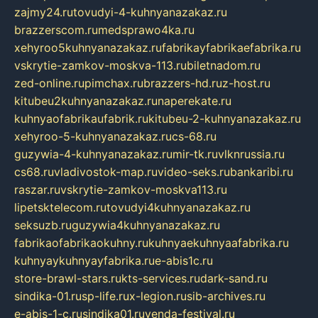
zajmy24.ru
tovudyi-4-kuhnyanazakaz.ru
brazzerscom.ru
medsprawo4ka.ru
xehyroo5kuhnyanazakaz.ru
fabrikayfabrikaefabrika.ru
vskrytie-zamkov-moskva-113.ru
biletnadom.ru
zed-online.ru
pimchax.ru
brazzers-hd.ru
z-host.ru
kitubeu2kuhnyanazakaz.ru
naperekate.ru
kuhnyaofabrikaufabrik.ru
kitubeu-2-kuhnyanazakaz.ru
xehyroo-5-kuhnyanazakaz.ru
cs-68.ru
guzywia-4-kuhnyanazakaz.ru
mir-tk.ru
vlknrussia.ru
cs68.ru
vladivostok-map.ru
video-seks.ru
bankaribi.ru
raszar.ru
vskrytie-zamkov-moskva113.ru
lipetsktelecom.ru
tovudyi4kuhnyanazakaz.ru
seksuzb.ru
guzywia4kuhnyanazakaz.ru
fabrikaofabrikaokuhny.ru
kuhnyaekuhnyaafabrika.ru
kuhnyaykuhnyayfabrika.ru
e-abis1c.ru
store-brawl-stars.ru
kts-services.ru
dark-sand.ru
sindika-01.ru
sp-life.ru
x-legion.ru
sib-archives.ru
e-abis-1-c.ru
sindika01.ru
venda-festival.ru