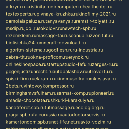
arkrym.ru
kristinita.ru
dircomputer.ru
healthenter.ru
textexperts.ru
pivnaya-kruzhka.ru
kinofilmy-2021.ru
demolalapaluza.ru
tanyavanya.ru
remstir-tolyatti.ru
msdip.ru
jdol.ru
sokolovr.ru
newtech-spb.ru
rezemkleim.ru
massage-tai.ru
seonub.ru
zvonitut.ru
biolisichka24.ru
mncraft-download.ru
algoritm-sistema.ru
godflesh.ru
ru-industria.ru
zebra-tlt.ru
okna-proficom.ru
erynok.ru
onlinekinospace.ru
startupstudio-fefu.ru
zarges-ru.ru
gegenjustizunrecht.ru
autobalashov.ru
utrovortu.ru
spiski-firm.ru
elara-m.ru
kinomusorka.ru
mkcslava.ru
2bets.ru
vintovoykompressor.ru
birminghamvsfulham.ru
sarmat-komp.ru
pioneeri.ru
amadis-chocolate.ru
shkurki-karakulya.ru
kanotiforet.spb.ru
tutmassage.ru
ecolog.org.ru
praga.spb.ru
falcorussia.ru
autodoctorservis.ru
kamertondom.spb.ru
net-life.net.ru
avto-vozim.ru