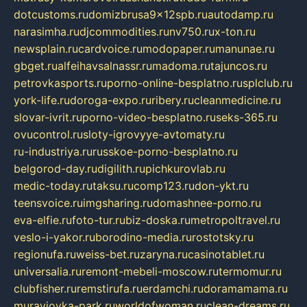
dotcustoms.ru
domizbrusa9x12spb.ru
autodamp.ru
narasimha.ru
djcommodities.ru
nv750.ru
x-ton.ru
newsplain.ru
cardvoice.ru
modopaper.ru
manunae.ru
gbget.ru
alfeihavsalnassr.ru
madoma.ru
tajuncos.ru
petrovkasports.ru
porno-online-besplatno.ru
splclub.ru
york-life.ru
doroga-expo.ru
ribery.ru
cleanmedicine.ru
slovar-ivrit.ru
porno-video-besplatno.ru
seks-365.ru
ovucontrol.ru
sloty-igrovyye-avtomaty.ru
ru-industriya.ru
russkoe-porno-besplatno.ru
belgorod-day.ru
digilith.ru
pichkurovlab.ru
medic-today.ru
taksu.ru
comp123.ru
don-ykt.ru
teensvoice.ru
imgsharing.ru
domashnee-porno.ru
eva-elfie.ru
foto-tur.ru
biz-doska.ru
metropoltravel.ru
veslo-i-yakor.ru
borodino-media.ru
rostotsky.ru
regionufa.ru
weiss-bet.ru
zaryna.ru
casinotablet.ru
universalia.ru
remont-mebeli-moscow.ru
termomur.ru
clubfisher.ru
remstirufa.ru
erdamchi.ru
doramamama.ru
muraviovka-park.ru
worldofwoman.ru
clean-dreams.ru