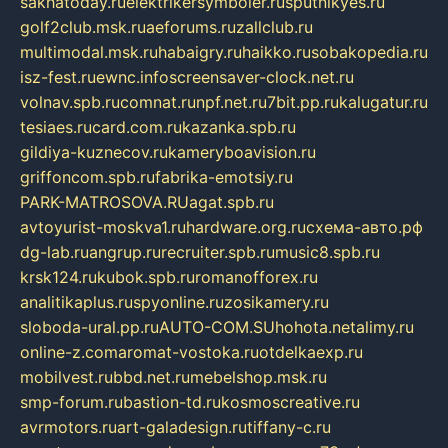
sakhatoday.ru
elektrikersymboler.ru
sputnikyes.ru
golf2club.msk.ru
aeforums.ru
zallclub.ru
multimodal.msk.ru
habaigry.ru
haikko.ru
sobakopedia.ru
isz-fest.ru
ewnc.info
screensaver-clock.net.ru
volnav.spb.ru
comnat.ru
npf.net.ru
7bit.pp.ru
kalugatur.ru
tesiaes.ru
card.com.ru
kazanka.spb.ru
gildiya-kuznecov.ru
kameryboavision.ru
griffoncom.spb.ru
fabrika-emotsiy.ru
PARK-MATROSOVA.RU
agat.spb.ru
avtoyurist-moskva1.ru
hardware.org.ru
схема-авто.рф
dg-lab.ru
angrup.ru
recruiter.spb.ru
music8.spb.ru
krsk124.ru
kubok.spb.ru
romanofforex.ru
analitikaplus.ru
spyonline.ru
zosikamery.ru
sloboda-ural.pp.ru
AUTO-COM.SU
hohota.net
alimy.ru
online-z.com
aromat-vostoka.ru
otdelkaexp.ru
mobilvest.ru
bbd.net.ru
mebelshop.msk.ru
smp-forum.ru
bastion-td.ru
kosmoscreative.ru
avrmotors.ru
art-galadesign.ru
tiffany-c.ru