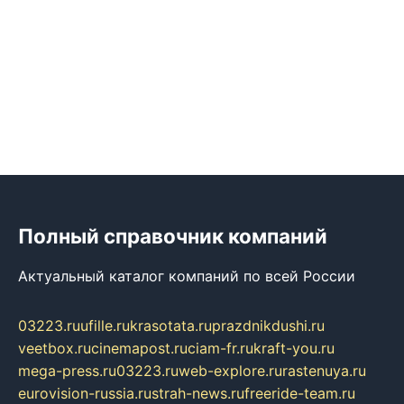
Полный справочник компаний
Актуальный каталог компаний по всей России
03223.ru
ufille.ru
krasotata.ru
prazdnikdushi.ru
veetbox.ru
cinemapost.ru
ciam-fr.ru
kraft-you.ru
mega-press.ru
03223.ru
web-explore.ru
rastenuya.ru
eurovision-russia.ru
strah-news.ru
freeride-team.ru