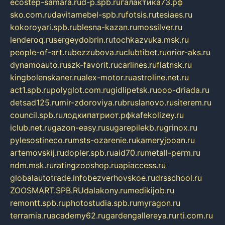
ecostep-samara.ru
d-p.spb.ru
галактика73.рф
sko.com.ru
davitamebel-spb.ru
fotsis.ru
tesiaes.ru
kokoroyari.spb.ru
blesna-kazan.ru
mossilver.ru
lenderoq.ru
sergeydobrin.ru
tochkazvuka.msk.ru
people-of-art.ru
bezzubova.ru
clubtibet.ru
orior-aks.ru
dynamoauto.ru
szk-favorit.ru
carlines.ru
flatnsk.ru
kingbolenskaner.ru
alex-motor.ru
astroline.net.ru
act1.spb.ru
polyglot.com.ru
gidlipetsk.ru
ooo-driada.ru
detsad125.ru
mir-zdoroviya.ru
bruslanovo.ru
siterem.ru
council.spb.ru
лодкипатриот.рф
kafekolizey.ru
iclub.net.ru
gazon-easy.ru
sugarepilekb.ru
grinox.ru
pylesostineco.ru
msts-ozarenie.ru
kameryjooan.ru
artemovskij.ru
dopler.spb.ru
aid70.ru
metall-perm.ru
ndm.msk.ru
ratingzooshop.ru
apiaccess.ru
globalautotrade.info
bezverhovskoe.ru
drsschool.ru
ZOOSMART.SPB.RU
dalakony.ru
medikijob.ru
remontt.spb.ru
photostudia.spb.ru
myragon.ru
terramia.ru
academy62.ru
gardengallereya.ru
rti.com.ru