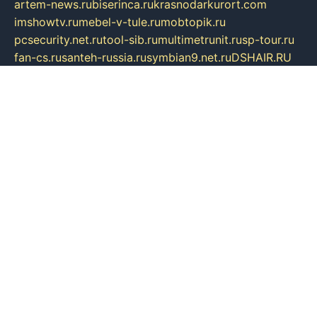
artem-news.ru
biserinca.ru
krasnodarkurort.com
imshowtv.ru
mebel-v-tule.ru
mobtopik.ru
pcsecurity.net.ru
tool-sib.ru
multimetrunit.ru
sp-tour.ru
fan-cs.ru
santeh-russia.ru
symbian9.net.ru
DSHAIR.RU
tmmotors.spb.ru
xjocuricopii.com
musavtomat.msk.ru
obustrojdom.ru
sovetcik.ru
ybaranovskaya.ru
ppknews.ru
cult-alshei.ru
JAPANRUSSIA.RU
proekciyamebel.ru
imper-finans.ru
rim.org.ru
glamourai.ru
brassminus.ru
zabor-pro.ru
ftn.pp.ru
dorogoe58.ru
laimengpacker.ru
kuzova-zapchasti.ru
sageerp.ru
taxodrom.ru
dsrazvitie.ru
hardcity.net.ru
ratinghomegames.ru
topservice25.ru
gubernyan.ru
gtglasslined.ru
ii4.ru
tssport.spb.ru
andorra24.com
blackwallstreet.ru
oboimos.ru
optim-doors.com.ru
ikuch.ru
nycr.org.ru
npa21.ru
vremya-ch.spb.ru
desert000.ru
ivtorgi.ru
ifiori.ru
catalog-statei.ru
dcv.org.ru
spetsmaster174.ru
ipkameryhiseeu.ru
dum26.ru
ruspol.spb.ru
fr-opendp.ru
kam-solnyshko.ru