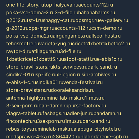
one-life-story.ru
top-halyava.ru
accounts112.ru
poka-vse-doma-2.ru
3-d-file.ru
hahahaharms.ru
g2012.ru
tst-1.ru
shaggy-cat.ru
opsmgr.ru
ev-gallery.ru
g-2012.ru
ops-mgr.ru
accounts-112.ru
csm-demo.ru
poka-vse-doma2.ru
airgungames.ru
allseo-host.ru
tehosmotre.ru
varieta-yug.ru
cricetc1xbetr1xbetcc2.ru
raytor-d.ru
atillagunn.ru
3d-file.ru
1xbeticricetc1xbetti5.ru
uafoot-statti.ru
e-abis1c.ru
store-brawl-stars.ru
kts-services.ru
dark-sand.ru
sindika-01.ru
sp-life.ru
x-legion.ru
sib-archives.ru
e-abis-1-c.ru
sindika01.ru
venda-festival.ru
store-brawlstars.ru
dooraleksandria.ru
antenna-highly.ru
mine-lab-msk.ru
1-mus.ru
3-sex-porn.ru
ban-damn.ru
purse-factory.ru
viagra-tablet.ru
fasbags.ru
adler-jun.ru
bandamn.ru
fincontech.ru
3sexporn.ru
1mus.ru
darksand.ru
rebus-toys.ru
minelab-msk.ru
alabuga-cityhotel.ru
medsprawo-4-ka.ru
2864420.ru
blagodarenie-spb.ru