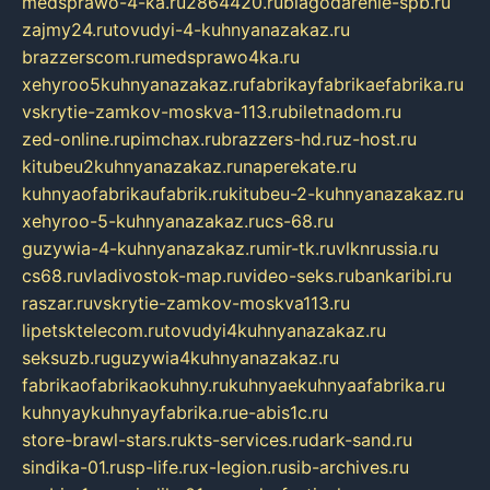
medsprawo-4-ka.ru
2864420.ru
blagodarenie-spb.ru
zajmy24.ru
tovudyi-4-kuhnyanazakaz.ru
brazzerscom.ru
medsprawo4ka.ru
xehyroo5kuhnyanazakaz.ru
fabrikayfabrikaefabrika.ru
vskrytie-zamkov-moskva-113.ru
biletnadom.ru
zed-online.ru
pimchax.ru
brazzers-hd.ru
z-host.ru
kitubeu2kuhnyanazakaz.ru
naperekate.ru
kuhnyaofabrikaufabrik.ru
kitubeu-2-kuhnyanazakaz.ru
xehyroo-5-kuhnyanazakaz.ru
cs-68.ru
guzywia-4-kuhnyanazakaz.ru
mir-tk.ru
vlknrussia.ru
cs68.ru
vladivostok-map.ru
video-seks.ru
bankaribi.ru
raszar.ru
vskrytie-zamkov-moskva113.ru
lipetsktelecom.ru
tovudyi4kuhnyanazakaz.ru
seksuzb.ru
guzywia4kuhnyanazakaz.ru
fabrikaofabrikaokuhny.ru
kuhnyaekuhnyaafabrika.ru
kuhnyaykuhnyayfabrika.ru
e-abis1c.ru
store-brawl-stars.ru
kts-services.ru
dark-sand.ru
sindika-01.ru
sp-life.ru
x-legion.ru
sib-archives.ru