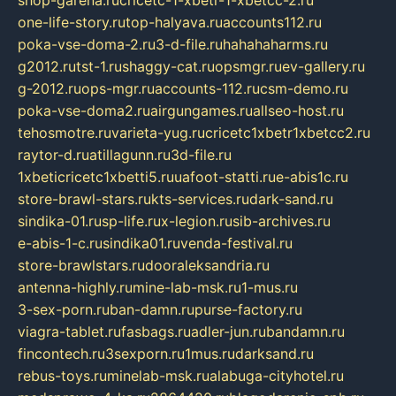
one-life-story.ru
top-halyava.ru
accounts112.ru
poka-vse-doma-2.ru
3-d-file.ru
hahahaharms.ru
g2012.ru
tst-1.ru
shaggy-cat.ru
opsmgr.ru
ev-gallery.ru
g-2012.ru
ops-mgr.ru
accounts-112.ru
csm-demo.ru
poka-vse-doma2.ru
airgungames.ru
allseo-host.ru
tehosmotre.ru
varieta-yug.ru
cricetc1xbetr1xbetcc2.ru
raytor-d.ru
atillagunn.ru
3d-file.ru
1xbeticricetc1xbetti5.ru
uafoot-statti.ru
e-abis1c.ru
store-brawl-stars.ru
kts-services.ru
dark-sand.ru
sindika-01.ru
sp-life.ru
x-legion.ru
sib-archives.ru
e-abis-1-c.ru
sindika01.ru
venda-festival.ru
store-brawlstars.ru
dooraleksandria.ru
antenna-highly.ru
mine-lab-msk.ru
1-mus.ru
3-sex-porn.ru
ban-damn.ru
purse-factory.ru
viagra-tablet.ru
fasbags.ru
adler-jun.ru
bandamn.ru
fincontech.ru
3sexporn.ru
1mus.ru
darksand.ru
rebus-toys.ru
minelab-msk.ru
alabuga-cityhotel.ru