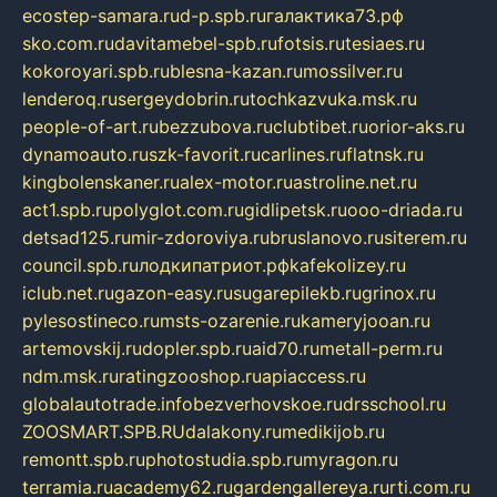
ecostep-samara.ru
d-p.spb.ru
галактика73.рф
sko.com.ru
davitamebel-spb.ru
fotsis.ru
tesiaes.ru
kokoroyari.spb.ru
blesna-kazan.ru
mossilver.ru
lenderoq.ru
sergeydobrin.ru
tochkazvuka.msk.ru
people-of-art.ru
bezzubova.ru
clubtibet.ru
orior-aks.ru
dynamoauto.ru
szk-favorit.ru
carlines.ru
flatnsk.ru
kingbolenskaner.ru
alex-motor.ru
astroline.net.ru
act1.spb.ru
polyglot.com.ru
gidlipetsk.ru
ooo-driada.ru
detsad125.ru
mir-zdoroviya.ru
bruslanovo.ru
siterem.ru
council.spb.ru
лодкипатриот.рф
kafekolizey.ru
iclub.net.ru
gazon-easy.ru
sugarepilekb.ru
grinox.ru
pylesostineco.ru
msts-ozarenie.ru
kameryjooan.ru
artemovskij.ru
dopler.spb.ru
aid70.ru
metall-perm.ru
ndm.msk.ru
ratingzooshop.ru
apiaccess.ru
globalautotrade.info
bezverhovskoe.ru
drsschool.ru
ZOOSMART.SPB.RU
dalakony.ru
medikijob.ru
remontt.spb.ru
photostudia.spb.ru
myragon.ru
terramia.ru
academy62.ru
gardengallereya.ru
rti.com.ru