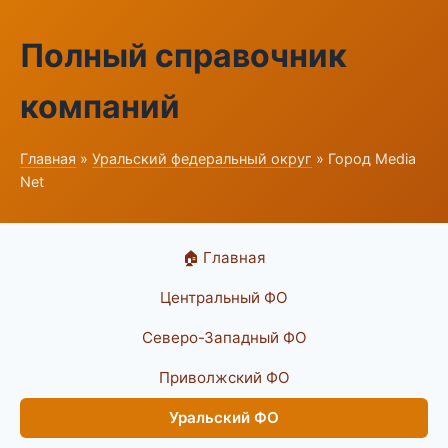
Полный справочник
компаний
Главная
»
Уральский федеральный округ
» Город Media
Net
🏠 Главная
Центральный ФО
Северо-Западный ФО
Приволжский ФО
Уральский ФО