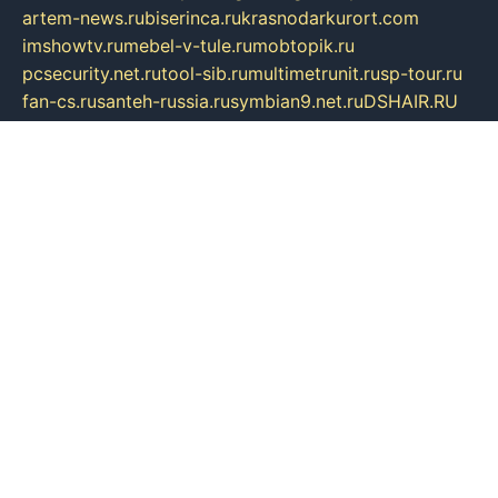
artem-news.ru
biserinca.ru
krasnodarkurort.com
imshowtv.ru
mebel-v-tule.ru
mobtopik.ru
pcsecurity.net.ru
tool-sib.ru
multimetrunit.ru
sp-tour.ru
fan-cs.ru
santeh-russia.ru
symbian9.net.ru
DSHAIR.RU
tmmotors.spb.ru
xjocuricopii.com
musavtomat.msk.ru
obustrojdom.ru
sovetcik.ru
ybaranovskaya.ru
ppknews.ru
cult-alshei.ru
JAPANRUSSIA.RU
proekciyamebel.ru
imper-finans.ru
rim.org.ru
glamourai.ru
brassminus.ru
zabor-pro.ru
ftn.pp.ru
dorogoe58.ru
laimengpacker.ru
kuzova-zapchasti.ru
sageerp.ru
taxodrom.ru
dsrazvitie.ru
hardcity.net.ru
ratinghomegames.ru
topservice25.ru
gubernyan.ru
gtglasslined.ru
ii4.ru
tssport.spb.ru
andorra24.com
blackwallstreet.ru
oboimos.ru
optim-doors.com.ru
ikuch.ru
nycr.org.ru
npa21.ru
vremya-ch.spb.ru
desert000.ru
ivtorgi.ru
ifiori.ru
catalog-statei.ru
dcv.org.ru
spetsmaster174.ru
ipkameryhiseeu.ru
dum26.ru
ruspol.spb.ru
fr-opendp.ru
kam-solnyshko.ru