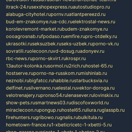
itrack-24.ru
sexshopexpress.ru
autostudiopro.ru
alabuga-cityhotel.ru
pornv.ru
atlantpereezd.ru
bud-em-znakomye.ru
a-cdc.ru
elektrostal-news.ru
korolevremont-market.ru
budem-znakomye.ru
oooagrosnab.ru
fpodaso.ru
emfire.ru
pro-otdelky.ru
ukrasotki.ru
seksuzbek.ru
seks-uzbek.ru
porno-vk.ru
sovratili.ru
olecoon.ru
vd-dosug.ru
adonyev.ru
rbc-news.ru
porno-skvirt.ru
krospr.ru
13autor-kolonka.ru
sormol.ru
2rich.ru
hostel-65.ru
hostserve.ru
porno-na-russkom.ru
mishinlab.ru
neznobi.ru
bigfatcc.ru
habble.ru
starbucksvia.ru
delfinet.ru
silvernano.ru
elestal.ru
vektor-doroga.ru
velotrenajery.ru
pronso54.ru
lenasever.ru
lovinskix.ru
show-pets.ru
smartnews03.ru
discofoxworld.ru
miraclecoon.ru
pongup.ru
hostel65.ru
liura.ru
glasspb.ru
firehunters.ru
gribowo.ru
gnalis.ru
bulkitula.ru
hometown-france.ru
1-xbeticricetc-1-xbetti-5.ru
shop-garena.ru
cricetc-1-xbetr-1-xbetcc-2.ru