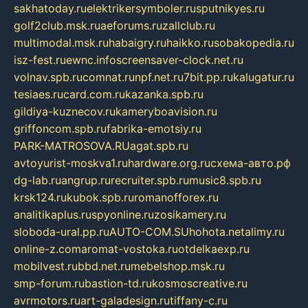
sakhatoday.ru
elektrikersymboler.ru
sputnikyes.ru
golf2club.msk.ru
aeforums.ru
zallclub.ru
multimodal.msk.ru
habaigry.ru
haikko.ru
sobakopedia.ru
isz-fest.ru
ewnc.info
screensaver-clock.net.ru
volnav.spb.ru
comnat.ru
npf.net.ru
7bit.pp.ru
kalugatur.ru
tesiaes.ru
card.com.ru
kazanka.spb.ru
gildiya-kuznecov.ru
kameryboavision.ru
griffoncom.spb.ru
fabrika-emotsiy.ru
PARK-MATROSOVA.RU
agat.spb.ru
avtoyurist-moskva1.ru
hardware.org.ru
схема-авто.рф
dg-lab.ru
angrup.ru
recruiter.spb.ru
music8.spb.ru
krsk124.ru
kubok.spb.ru
romanofforex.ru
analitikaplus.ru
spyonline.ru
zosikamery.ru
sloboda-ural.pp.ru
AUTO-COM.SU
hohota.net
alimy.ru
online-z.com
aromat-vostoka.ru
otdelkaexp.ru
mobilvest.ru
bbd.net.ru
mebelshop.msk.ru
smp-forum.ru
bastion-td.ru
kosmoscreative.ru
avrmotors.ru
art-galadesign.ru
tiffany-c.ru