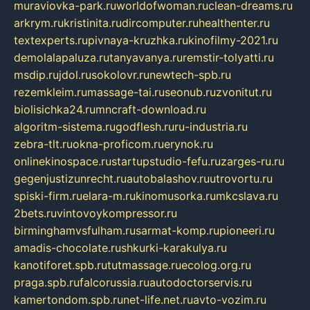
muraviovka-park.ru
worldofwoman.ru
clean-dreams.ru
arkrym.ru
kristinita.ru
dircomputer.ru
healthenter.ru
textexperts.ru
pivnaya-kruzhka.ru
kinofilmy-2021.ru
demolalapaluza.ru
tanyavanya.ru
remstir-tolyatti.ru
msdip.ru
jdol.ru
sokolovr.ru
newtech-spb.ru
rezemkleim.ru
massage-tai.ru
seonub.ru
zvonitut.ru
biolisichka24.ru
mncraft-download.ru
algoritm-sistema.ru
godflesh.ru
ru-industria.ru
zebra-tlt.ru
okna-proficom.ru
erynok.ru
onlinekinospace.ru
startupstudio-fefu.ru
zarges-ru.ru
gegenjustizunrecht.ru
autobalashov.ru
utrovortu.ru
spiski-firm.ru
elara-m.ru
kinomusorka.ru
mkcslava.ru
2bets.ru
vintovoykompressor.ru
birminghamvsfulham.ru
sarmat-komp.ru
pioneeri.ru
amadis-chocolate.ru
shkurki-karakulya.ru
kanotiforet.spb.ru
tutmassage.ru
ecolog.org.ru
praga.spb.ru
falcorussia.ru
autodoctorservis.ru
kamertondom.spb.ru
net-life.net.ru
avto-vozim.ru