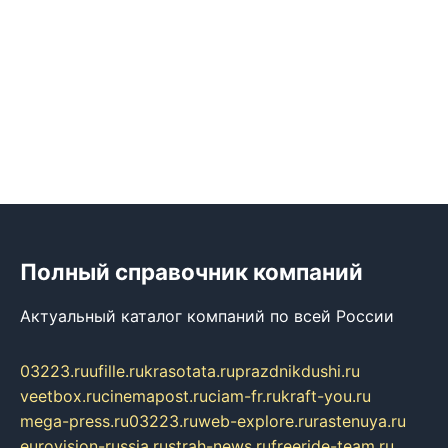
Полный справочник компаний
Актуальный каталог компаний по всей России
03223.ru
ufille.ru
krasotata.ru
prazdnikdushi.ru
veetbox.ru
cinemapost.ru
ciam-fr.ru
kraft-you.ru
mega-press.ru
03223.ru
web-explore.ru
rastenuya.ru
eurovision-russia.ru
strah-news.ru
freeride-team.ru