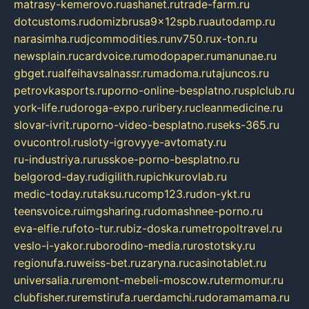
matrasy-kemerovo.ru
ashanet.ru
trade-farm.ru
dotcustoms.ru
domizbrusa9x12spb.ru
autodamp.ru
narasimha.ru
djcommodities.ru
nv750.ru
x-ton.ru
newsplain.ru
cardvoice.ru
modopaper.ru
manunae.ru
gbget.ru
alfeihavsalnassr.ru
madoma.ru
tajuncos.ru
petrovkasports.ru
porno-online-besplatno.ru
splclub.ru
york-life.ru
doroga-expo.ru
ribery.ru
cleanmedicine.ru
slovar-ivrit.ru
porno-video-besplatno.ru
seks-365.ru
ovucontrol.ru
sloty-igrovyye-avtomaty.ru
ru-industriya.ru
russkoe-porno-besplatno.ru
belgorod-day.ru
digilith.ru
pichkurovlab.ru
medic-today.ru
taksu.ru
comp123.ru
don-ykt.ru
teensvoice.ru
imgsharing.ru
domashnee-porno.ru
eva-elfie.ru
foto-tur.ru
biz-doska.ru
metropoltravel.ru
veslo-i-yakor.ru
borodino-media.ru
rostotsky.ru
regionufa.ru
weiss-bet.ru
zaryna.ru
casinotablet.ru
universalia.ru
remont-mebeli-moscow.ru
termomur.ru
clubfisher.ru
remstirufa.ru
erdamchi.ru
doramamama.ru