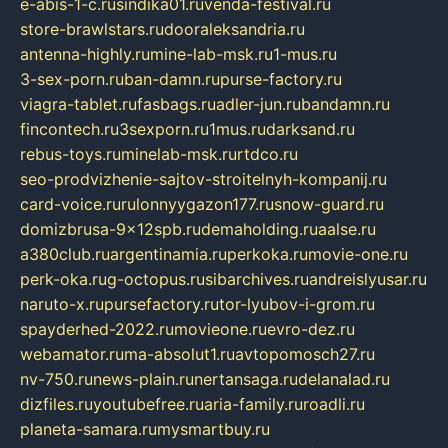
e-abis-1-c.ru
sindika01.ru
venda-festival.ru
store-brawlstars.ru
dooraleksandria.ru
antenna-highly.ru
mine-lab-msk.ru
1-mus.ru
3-sex-porn.ru
ban-damn.ru
purse-factory.ru
viagra-tablet.ru
fasbags.ru
adler-jun.ru
bandamn.ru
fincontech.ru
3sexporn.ru
1mus.ru
darksand.ru
rebus-toys.ru
minelab-msk.ru
rtdco.ru
seo-prodvizhenie-sajtov-stroitelnyh-kompanij.ru
card-voice.ru
rulonnyygazon177.ru
snow-guard.ru
domizbrusa-9x12spb.ru
demaholding.ru
aalse.ru
a380club.ru
argentinamia.ru
perkoka.ru
movie-one.ru
perk-oka.ru
g-octopus.ru
sibarchives.ru
andreislyusar.ru
naruto-x.ru
pursefactory.ru
tor-lyubov-i-grom.ru
spayderhed-2022.ru
movieone.ru
evro-dez.ru
webamator.ru
ma-absolut1.ru
avtopomosch27.ru
nv-750.ru
news-plain.ru
nertansaga.ru
delanalad.ru
dizfiles.ru
youtubefree.ru
aria-family.ru
roadli.ru
planeta-samara.ru
mysmartbuy.ru