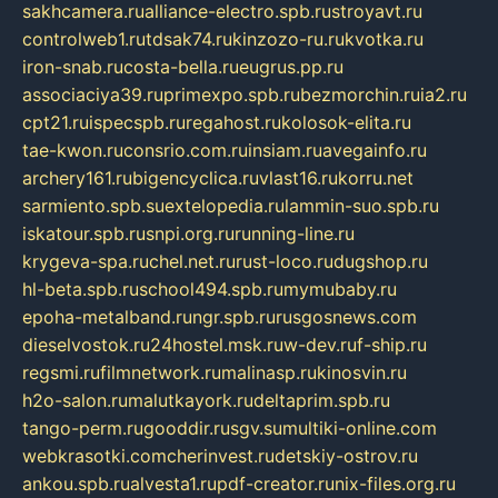
sakhcamera.ru
alliance-electro.spb.ru
stroyavt.ru
controlweb1.ru
tdsak74.ru
kinzozo-ru.ru
kvotka.ru
iron-snab.ru
costa-bella.ru
eugrus.pp.ru
associaciya39.ru
primexpo.spb.ru
bezmorchin.ru
ia2.ru
cpt21.ru
ispecspb.ru
regahost.ru
kolosok-elita.ru
tae-kwon.ru
consrio.com.ru
insiam.ru
avegainfo.ru
archery161.ru
bigencyclica.ru
vlast16.ru
korru.net
sarmiento.spb.su
extelopedia.ru
lammin-suo.spb.ru
iskatour.spb.ru
snpi.org.ru
running-line.ru
krygeva-spa.ru
chel.net.ru
rust-loco.ru
dugshop.ru
hl-beta.spb.ru
school494.spb.ru
mymubaby.ru
epoha-metalband.ru
ngr.spb.ru
rusgosnews.com
dieselvostok.ru
24hostel.msk.ru
w-dev.ru
f-ship.ru
regsmi.ru
filmnetwork.ru
malinasp.ru
kinosvin.ru
h2o-salon.ru
malutkayork.ru
deltaprim.spb.ru
tango-perm.ru
gooddir.ru
sgv.su
multiki-online.com
webkrasotki.com
cherinvest.ru
detskiy-ostrov.ru
ankou.spb.ru
alvesta1.ru
pdf-creator.ru
nix-files.org.ru