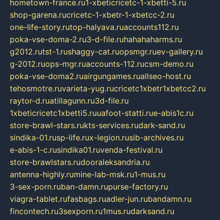
hometown-france.ru
1-xbeticricetc-1-xbetti-5.ru
shop-garena.ru
cricetc-1-xbetr-1-xbetcc-2.ru
one-life-story.ru
top-halyava.ru
accounts112.ru
poka-vse-doma-2.ru
3-d-file.ru
hahahaharms.ru
g2012.ru
tst-1.ru
shaggy-cat.ru
opsmgr.ru
ev-gallery.ru
g-2012.ru
ops-mgr.ru
accounts-112.ru
csm-demo.ru
poka-vse-doma2.ru
airgungames.ru
allseo-host.ru
tehosmotre.ru
varieta-yug.ru
cricetc1xbetr1xbetcc2.ru
raytor-d.ru
atillagunn.ru
3d-file.ru
1xbeticricetc1xbetti5.ru
uafoot-statti.ru
e-abis1c.ru
store-brawl-stars.ru
kts-services.ru
dark-sand.ru
sindika-01.ru
sp-life.ru
x-legion.ru
sib-archives.ru
e-abis-1-c.ru
sindika01.ru
venda-festival.ru
store-brawlstars.ru
dooraleksandria.ru
antenna-highly.ru
mine-lab-msk.ru
1-mus.ru
3-sex-porn.ru
ban-damn.ru
purse-factory.ru
viagra-tablet.ru
fasbags.ru
adler-jun.ru
bandamn.ru
fincontech.ru
3sexporn.ru
1mus.ru
darksand.ru