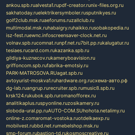
ankou.spb.ru
alvesta1.ru
pdf-creator.ru
nix-files.org.ru
sakhatoday.ru
elektrikersymboler.ru
sputnikyes.ru
golf2club.msk.ru
aeforums.ru
zallclub.ru
multimodal.msk.ru
habaigry.ru
haikko.ru
sobakopedia.ru
isz-fest.ru
ewnc.info
screensaver-clock.net.ru
volnav.spb.ru
comnat.ru
npf.net.ru
7bit.pp.ru
kalugatur.ru
tesiaes.ru
card.com.ru
kazanka.spb.ru
gildiya-kuznecov.ru
kameryboavision.ru
griffoncom.spb.ru
fabrika-emotsiy.ru
PARK-MATROSOVA.RU
agat.spb.ru
avtoyurist-moskva1.ru
hardware.org.ru
схема-авто.рф
dg-lab.ru
angrup.ru
recruiter.spb.ru
music8.spb.ru
krsk124.ru
kubok.spb.ru
romanofforex.ru
analitikaplus.ru
spyonline.ru
zosikamery.ru
sloboda-ural.pp.ru
AUTO-COM.SU
hohota.net
alimy.ru
online-z.com
aromat-vostoka.ru
otdelkaexp.ru
mobilvest.ru
bbd.net.ru
mebelshop.msk.ru
smp-forum.ru
bastion-td.ru
kosmoscreative.ru