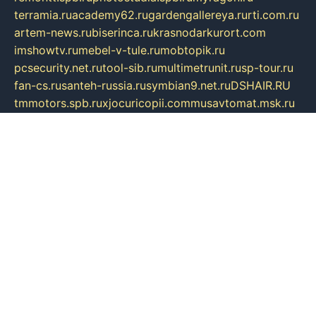
terramia.ru
academy62.ru
gardengallereya.ru
rti.com.ru
artem-news.ru
biserinca.ru
krasnodarkurort.com
imshowtv.ru
mebel-v-tule.ru
mobtopik.ru
pcsecurity.net.ru
tool-sib.ru
multimetrunit.ru
sp-tour.ru
fan-cs.ru
santeh-russia.ru
symbian9.net.ru
DSHAIR.RU
tmmotors.spb.ru
xjocuricopii.com
musavtomat.msk.ru
obustrojdom.ru
sovetcik.ru
ybaranovskaya.ru
ppknews.ru
cult-alshei.ru
JAPANRUSSIA.RU
proekciyamebel.ru
imper-finans.ru
rim.org.ru
glamourai.ru
brassminus.ru
zabor-pro.ru
ftn.pp.ru
dorogoe58.ru
laimengpacker.ru
kuzova-zapchasti.ru
sageerp.ru
taxodrom.ru
dsrazvitie.ru
hardcity.net.ru
ratinghomegames.ru
topservice25.ru
gubernyan.ru
gtglasslined.ru
ii4.ru
tssport.spb.ru
andorra24.com
blackwallstreet.ru
oboimos.ru
optim-doors.com.ru
ikuch.ru
nycr.org.ru
npa21.ru
vremya-ch.spb.ru
desert000.ru
ivtorgi.ru
ifiori.ru
catalog-statei.ru
dcv.org.ru
spetsmaster174.ru
ipkameryhiseeu.ru