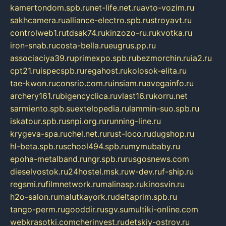
kamertondom.spb.ru
net-life.net.ru
avto-vozim.ru
sakhcamera.ru
alliance-electro.spb.ru
stroyavt.ru
controlweb1.ru
tdsak74.ru
kinzozo-ru.ru
kvotka.ru
iron-snab.ru
costa-bella.ru
eugrus.pp.ru
associaciya39.ru
primexpo.spb.ru
bezmorchin.ru
ia2.ru
cpt21.ru
ispecspb.ru
regahost.ru
kolosok-elita.ru
tae-kwon.ru
consrio.com.ru
insiam.ru
avegainfo.ru
archery161.ru
bigencyclica.ru
vlast16.ru
korru.net
sarmiento.spb.su
extelopedia.ru
lammin-suo.spb.ru
iskatour.spb.ru
snpi.org.ru
running-line.ru
krygeva-spa.ru
chel.net.ru
rust-loco.ru
dugshop.ru
hl-beta.spb.ru
school494.spb.ru
mymubaby.ru
epoha-metalband.ru
ngr.spb.ru
rusgosnews.com
dieselvostok.ru
24hostel.msk.ru
w-dev.ru
f-ship.ru
regsmi.ru
filmnetwork.ru
malinasp.ru
kinosvin.ru
h2o-salon.ru
malutkayork.ru
deltaprim.spb.ru
tango-perm.ru
gooddir.ru
sgv.su
multiki-online.com
webkrasotki.com
cherinvest.ru
detskiy-ostrov.ru