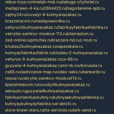
rebus-toys.ru
minelab-msk.ru
alabuga-cityhotel.ru
medsprawo-4-ka.ru
2864420.ru
blagodarenie-spb.ru
zajmy24.ru
tovudyi-4-kuhnyanazakaz.ru
brazzerscom.ru
medsprawo4ka.ru
xehyroo5kuhnyanazakaz.ru
fabrikayfabrikaefabrika.ru
vskrytie-zamkov-moskva-113.ru
biletnadom.ru
zed-online.ru
pimchax.ru
brazzers-hd.ru
z-host.ru
kitubeu2kuhnyanazakaz.ru
naperekate.ru
kuhnyaofabrikaufabrik.ru
kitubeu-2-kuhnyanazakaz.ru
xehyroo-5-kuhnyanazakaz.ru
cs-68.ru
guzywia-4-kuhnyanazakaz.ru
mir-tk.ru
vlknrussia.ru
cs68.ru
vladivostok-map.ru
video-seks.ru
bankaribi.ru
raszar.ru
vskrytie-zamkov-moskva113.ru
lipetsktelecom.ru
tovudyi4kuhnyanazakaz.ru
seksuzb.ru
guzywia4kuhnyanazakaz.ru
fabrikaofabrikaokuhny.ru
kuhnyaekuhnyaafabrika.ru
kuhnyaykuhnyayfabrika.ru
e-abis1c.ru
store-brawl-stars.ru
kts-services.ru
dark-sand.ru