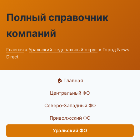
Полный справочник
компаний
Главная
»
Уральский федеральный округ
» Город News
Direct
🏠 Главная
Центральный ФО
Северо-Западный ФО
Приволжский ФО
Уральский ФО