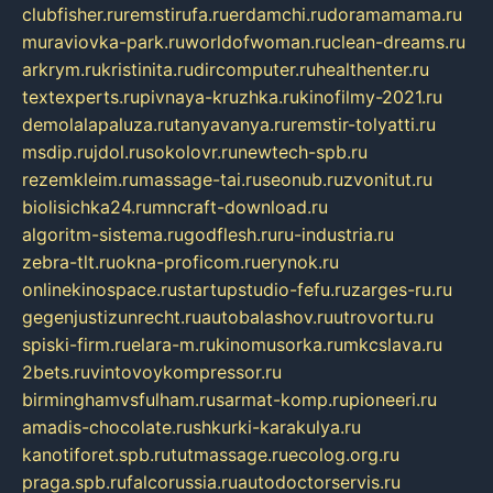
clubfisher.ru
remstirufa.ru
erdamchi.ru
doramamama.ru
muraviovka-park.ru
worldofwoman.ru
clean-dreams.ru
arkrym.ru
kristinita.ru
dircomputer.ru
healthenter.ru
textexperts.ru
pivnaya-kruzhka.ru
kinofilmy-2021.ru
demolalapaluza.ru
tanyavanya.ru
remstir-tolyatti.ru
msdip.ru
jdol.ru
sokolovr.ru
newtech-spb.ru
rezemkleim.ru
massage-tai.ru
seonub.ru
zvonitut.ru
biolisichka24.ru
mncraft-download.ru
algoritm-sistema.ru
godflesh.ru
ru-industria.ru
zebra-tlt.ru
okna-proficom.ru
erynok.ru
onlinekinospace.ru
startupstudio-fefu.ru
zarges-ru.ru
gegenjustizunrecht.ru
autobalashov.ru
utrovortu.ru
spiski-firm.ru
elara-m.ru
kinomusorka.ru
mkcslava.ru
2bets.ru
vintovoykompressor.ru
birminghamvsfulham.ru
sarmat-komp.ru
pioneeri.ru
amadis-chocolate.ru
shkurki-karakulya.ru
kanotiforet.spb.ru
tutmassage.ru
ecolog.org.ru
praga.spb.ru
falcorussia.ru
autodoctorservis.ru