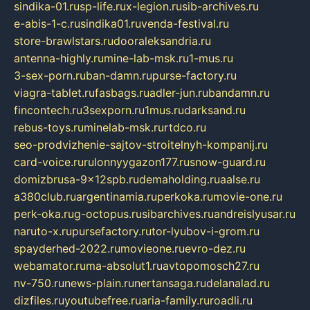
sindika-01.ru
sp-life.ru
x-legion.ru
sib-archives.ru
e-abis-1-c.ru
sindika01.ru
venda-festival.ru
store-brawlstars.ru
dooraleksandria.ru
antenna-highly.ru
mine-lab-msk.ru
1-mus.ru
3-sex-porn.ru
ban-damn.ru
purse-factory.ru
viagra-tablet.ru
fasbags.ru
adler-jun.ru
bandamn.ru
fincontech.ru
3sexporn.ru
1mus.ru
darksand.ru
rebus-toys.ru
minelab-msk.ru
rtdco.ru
seo-prodvizhenie-sajtov-stroitelnyh-kompanij.ru
card-voice.ru
rulonnyygazon177.ru
snow-guard.ru
domizbrusa-9x12spb.ru
demaholding.ru
aalse.ru
a380club.ru
argentinamia.ru
perkoka.ru
movie-one.ru
perk-oka.ru
g-octopus.ru
sibarchives.ru
andreislyusar.ru
naruto-x.ru
pursefactory.ru
tor-lyubov-i-grom.ru
spayderhed-2022.ru
movieone.ru
evro-dez.ru
webamator.ru
ma-absolut1.ru
avtopomosch27.ru
nv-750.ru
news-plain.ru
nertansaga.ru
delanalad.ru
dizfiles.ru
youtubefree.ru
aria-family.ru
roadli.ru