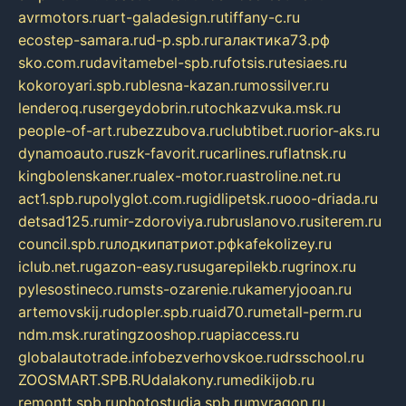
avrmotors.ru
art-galadesign.ru
tiffany-c.ru
ecostep-samara.ru
d-p.spb.ru
галактика73.рф
sko.com.ru
davitamebel-spb.ru
fotsis.ru
tesiaes.ru
kokoroyari.spb.ru
blesna-kazan.ru
mossilver.ru
lenderoq.ru
sergeydobrin.ru
tochkazvuka.msk.ru
people-of-art.ru
bezzubova.ru
clubtibet.ru
orior-aks.ru
dynamoauto.ru
szk-favorit.ru
carlines.ru
flatnsk.ru
kingbolenskaner.ru
alex-motor.ru
astroline.net.ru
act1.spb.ru
polyglot.com.ru
gidlipetsk.ru
ooo-driada.ru
detsad125.ru
mir-zdoroviya.ru
bruslanovo.ru
siterem.ru
council.spb.ru
лодкипатриот.рф
kafekolizey.ru
iclub.net.ru
gazon-easy.ru
sugarepilekb.ru
grinox.ru
pylesostineco.ru
msts-ozarenie.ru
kameryjooan.ru
artemovskij.ru
dopler.spb.ru
aid70.ru
metall-perm.ru
ndm.msk.ru
ratingzooshop.ru
apiaccess.ru
globalautotrade.info
bezverhovskoe.ru
drsschool.ru
ZOOSMART.SPB.RU
dalakony.ru
medikijob.ru
remontt.spb.ru
photostudia.spb.ru
myragon.ru