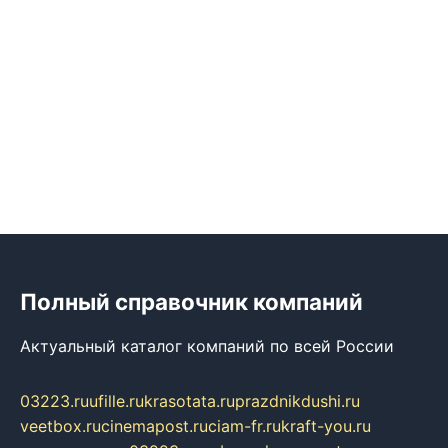
Полный справочник компаний
Актуальный каталог компаний по всей России
03223.ru
ufille.ru
krasotata.ru
prazdnikdushi.ru
veetbox.ru
cinemapost.ru
ciam-fr.ru
kraft-you.ru