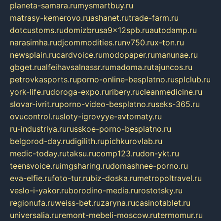
planeta-samara.ru
mysmartbuy.ru
matrasy-kemerovo.ru
ashanet.ru
trade-farm.ru
dotcustoms.ru
domizbrusa9x12spb.ru
autodamp.ru
narasimha.ru
djcommodities.ru
nv750.ru
x-ton.ru
newsplain.ru
cardvoice.ru
modopaper.ru
manunae.ru
gbget.ru
alfeihavsalnassr.ru
madoma.ru
tajuncos.ru
petrovkasports.ru
porno-online-besplatno.ru
splclub.ru
york-life.ru
doroga-expo.ru
ribery.ru
cleanmedicine.ru
slovar-ivrit.ru
porno-video-besplatno.ru
seks-365.ru
ovucontrol.ru
sloty-igrovyye-avtomaty.ru
ru-industriya.ru
russkoe-porno-besplatno.ru
belgorod-day.ru
digilith.ru
pichkurovlab.ru
medic-today.ru
taksu.ru
comp123.ru
don-ykt.ru
teensvoice.ru
imgsharing.ru
domashnee-porno.ru
eva-elfie.ru
foto-tur.ru
biz-doska.ru
metropoltravel.ru
veslo-i-yakor.ru
borodino-media.ru
rostotsky.ru
regionufa.ru
weiss-bet.ru
zaryna.ru
casinotablet.ru
universalia.ru
remont-mebeli-moscow.ru
termomur.ru