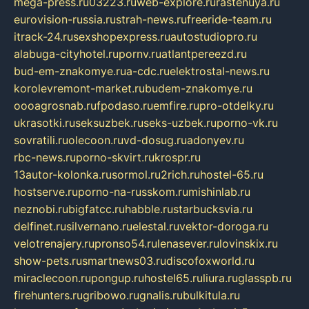
mega-press.ru
03223.ru
web-explore.ru
rastenuya.ru
eurovision-russia.ru
strah-news.ru
freeride-team.ru
itrack-24.ru
sexshopexpress.ru
autostudiopro.ru
alabuga-cityhotel.ru
pornv.ru
atlantpereezd.ru
bud-em-znakomye.ru
a-cdc.ru
elektrostal-news.ru
korolevremont-market.ru
budem-znakomye.ru
oooagrosnab.ru
fpodaso.ru
emfire.ru
pro-otdelky.ru
ukrasotki.ru
seksuzbek.ru
seks-uzbek.ru
porno-vk.ru
sovratili.ru
olecoon.ru
vd-dosug.ru
adonyev.ru
rbc-news.ru
porno-skvirt.ru
krospr.ru
13autor-kolonka.ru
sormol.ru
2rich.ru
hostel-65.ru
hostserve.ru
porno-na-russkom.ru
mishinlab.ru
neznobi.ru
bigfatcc.ru
habble.ru
starbucksvia.ru
delfinet.ru
silvernano.ru
elestal.ru
vektor-doroga.ru
velotrenajery.ru
pronso54.ru
lenasever.ru
lovinskix.ru
show-pets.ru
smartnews03.ru
discofoxworld.ru
miraclecoon.ru
pongup.ru
hostel65.ru
liura.ru
glasspb.ru
firehunters.ru
gribowo.ru
gnalis.ru
bulkitula.ru