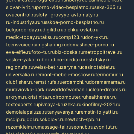
slovar-ivrit.ru
porno-video-besplatno.ru
seks-365.ru
ovucontrol.ru
sloty-igrovyye-avtomaty.ru
ru-industriya.ru
russkoe-porno-besplatno.ru
belgorod-day.ru
digilith.ru
pichkurovlab.ru
medic-today.ru
taksu.ru
comp123.ru
don-ykt.ru
teensvoice.ru
imgsharing.ru
domashnee-porno.ru
eva-elfie.ru
foto-tur.ru
biz-doska.ru
metropoltravel.ru
veslo-i-yakor.ru
borodino-media.ru
rostotsky.ru
regionufa.ru
weiss-bet.ru
zaryna.ru
casinotablet.ru
universalia.ru
remont-mebeli-moscow.ru
termomur.ru
clubfisher.ru
remstirufa.ru
erdamchi.ru
doramamama.ru
muraviovka-park.ru
worldofwoman.ru
clean-dreams.ru
arkrym.ru
kristinita.ru
dircomputer.ru
healthenter.ru
textexperts.ru
pivnaya-kruzhka.ru
kinofilmy-2021.ru
demolalapaluza.ru
tanyavanya.ru
remstir-tolyatti.ru
msdip.ru
jdol.ru
sokolovr.ru
newtech-spb.ru
rezemkleim.ru
massage-tai.ru
seonub.ru
zvonitut.ru