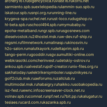
archery161.ru
bigencyclica.ru
vlast16.ru
korru.net
sarmiento.spb.su
extelopedia.ru
lammin-suo.spb.ru
iskatour.spb.ru
snpi.org.ru
running-line.ru
krygeva-spa.ru
chel.net.ru
rust-loco.ru
dugshop.ru
hl-beta.spb.ru
school494.spb.ru
mymubaby.ru
epoha-metalband.ru
ngr.spb.ru
rusgosnews.com
dieselvostok.ru
24hostel.msk.ru
w-dev.ru
f-ship.ru
regsmi.ru
filmnetwork.ru
malinasp.ru
kinosvin.ru
h2o-salon.ru
malutkayork.ru
deltaprim.spb.ru
tango-perm.ru
gooddir.ru
sgv.su
multiki-online.com
webkrasotki.com
cherinvest.ru
detskiy-ostrov.ru
ankou.spb.ru
alvesta1.ru
pdf-creator.ru
nix-files.org.ru
sakhatoday.ru
elektrikersymboler.ru
sputnikyes.ru
golf2club.msk.ru
aeforums.ru
zallclub.ru
multimodal.msk.ru
habaigry.ru
haikko.ru
sobakopedia.ru
isz-fest.ru
ewnc.info
screensaver-clock.net.ru
volnav.spb.ru
comnat.ru
npf.net.ru
7bit.pp.ru
kalugatur.ru
tesiaes.ru
card.com.ru
kazanka.spb.ru