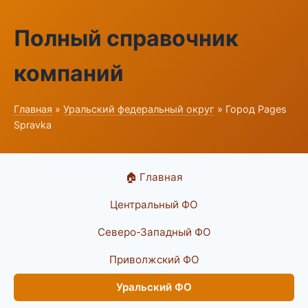
Полный справочник
компаний
Главная
»
Уральский федеральный округ
» Город Pages
Spravka
🏠 Главная
Центральный ФО
Северо-Западный ФО
Приволжский ФО
Уральский ФО