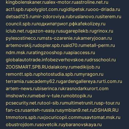
kingbolenskaner.ru
alex-motor.ru
astroline.net.ru
act1.spb.ru
polyglot.com.ru
gidlipetsk.ru
ooo-driada.ru
detsad125.ru
mir-zdoroviya.ru
bruslanovo.ru
siterem.ru
council.spb.ru
лодкипатриот.рф
kafekolizey.ru
iclub.net.ru
gazon-easy.ru
sugarepilekb.ru
grinox.ru
pylesostineco.ru
msts-ozarenie.ru
kameryjooan.ru
artemovskij.ru
dopler.spb.ru
aid70.ru
metall-perm.ru
ndm.msk.ru
ratingzooshop.ru
apiaccess.ru
globalautotrade.info
bezverhovskoe.ru
drsschool.ru
ZOOSMART.SPB.RU
dalakony.ru
medikijob.ru
remontt.spb.ru
photostudia.spb.ru
myragon.ru
terramia.ru
academy62.ru
gardengallereya.ru
rti.com.ru
artem-news.ru
biserinca.ru
krasnodarkurort.com
imshowtv.ru
mebel-v-tule.ru
mobtopik.ru
pcsecurity.net.ru
tool-sib.ru
multimetrunit.ru
sp-tour.ru
fan-cs.ru
santeh-russia.ru
symbian9.net.ru
DSHAIR.RU
tmmotors.spb.ru
xjocuricopii.com
musavtomat.msk.ru
obustrojdom.ru
sovetcik.ru
ybaranovskaya.ru