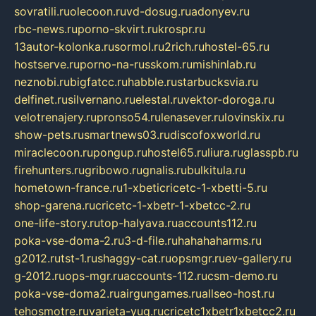
sovratili.ru
olecoon.ru
vd-dosug.ru
adonyev.ru
rbc-news.ru
porno-skvirt.ru
krospr.ru
13autor-kolonka.ru
sormol.ru
2rich.ru
hostel-65.ru
hostserve.ru
porno-na-russkom.ru
mishinlab.ru
neznobi.ru
bigfatcc.ru
habble.ru
starbucksvia.ru
delfinet.ru
silvernano.ru
elestal.ru
vektor-doroga.ru
velotrenajery.ru
pronso54.ru
lenasever.ru
lovinskix.ru
show-pets.ru
smartnews03.ru
discofoxworld.ru
miraclecoon.ru
pongup.ru
hostel65.ru
liura.ru
glasspb.ru
firehunters.ru
gribowo.ru
gnalis.ru
bulkitula.ru
hometown-france.ru
1-xbeticricetc-1-xbetti-5.ru
shop-garena.ru
cricetc-1-xbetr-1-xbetcc-2.ru
one-life-story.ru
top-halyava.ru
accounts112.ru
poka-vse-doma-2.ru
3-d-file.ru
hahahaharms.ru
g2012.ru
tst-1.ru
shaggy-cat.ru
opsmgr.ru
ev-gallery.ru
g-2012.ru
ops-mgr.ru
accounts-112.ru
csm-demo.ru
poka-vse-doma2.ru
airgungames.ru
allseo-host.ru
tehosmotre.ru
varieta-yug.ru
cricetc1xbetr1xbetcc2.ru