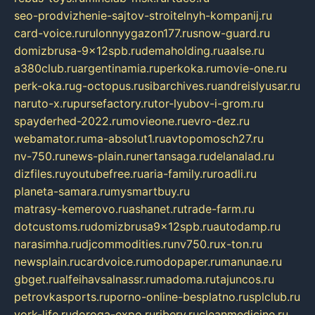
seo-prodvizhenie-sajtov-stroitelnyh-kompanij.ru
card-voice.ru
rulonnyygazon177.ru
snow-guard.ru
domizbrusa-9x12spb.ru
demaholding.ru
aalse.ru
a380club.ru
argentinamia.ru
perkoka.ru
movie-one.ru
perk-oka.ru
g-octopus.ru
sibarchives.ru
andreislyusar.ru
naruto-x.ru
pursefactory.ru
tor-lyubov-i-grom.ru
spayderhed-2022.ru
movieone.ru
evro-dez.ru
webamator.ru
ma-absolut1.ru
avtopomosch27.ru
nv-750.ru
news-plain.ru
nertansaga.ru
delanalad.ru
dizfiles.ru
youtubefree.ru
aria-family.ru
roadli.ru
planeta-samara.ru
mysmartbuy.ru
matrasy-kemerovo.ru
ashanet.ru
trade-farm.ru
dotcustoms.ru
domizbrusa9x12spb.ru
autodamp.ru
narasimha.ru
djcommodities.ru
nv750.ru
x-ton.ru
newsplain.ru
cardvoice.ru
modopaper.ru
manunae.ru
gbget.ru
alfeihavsalnassr.ru
madoma.ru
tajuncos.ru
petrovkasports.ru
porno-online-besplatno.ru
splclub.ru
york-life.ru
doroga-expo.ru
ribery.ru
cleanmedicine.ru