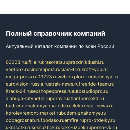
Полный справочник компаний
Актуальный каталог компаний по всей России
03223.ru
ufille.ru
krasotata.ru
prazdnikdushi.ru
veetbox.ru
cinemapost.ru
ciam-fr.ru
kraft-you.ru
mega-press.ru
03223.ru
web-explore.ru
rastenuya.ru
eurovision-russia.ru
strah-news.ru
freeride-team.ru
itrack-24.ru
sexshopexpress.ru
autostudiopro.ru
alabuga-cityhotel.ru
pornv.ru
atlantpereezd.ru
bud-em-znakomye.ru
a-cdc.ru
elektrostal-news.ru
korolevremont-market.ru
budem-znakomye.ru
oooagrosnab.ru
fpodaso.ru
emfire.ru
pro-otdelky.ru
ukrasotki.ru
seksuzbek.ru
seks-uzbek.ru
porno-vk.ru