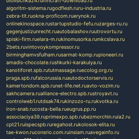
biolisichka24.ru
mncraft-download.ru
algoritm-sistema.ru
godflesh.ru
ru-industria.ru
zebra-tlt.ru
okna-proficom.ru
erynok.ru
onlinekinospace.ru
startupstudio-fefu.ru
zarges-ru.ru
gegenjustizunrecht.ru
autobalashov.ru
utrovortu.ru
spiski-firm.ru
elara-m.ru
kinomusorka.ru
mkcslava.ru
2bets.ru
vintovoykompressor.ru
birminghamvsfulham.ru
sarmat-komp.ru
pioneeri.ru
amadis-chocolate.ru
shkurki-karakulya.ru
kanotiforet.spb.ru
tutmassage.ru
ecolog.org.ru
praga.spb.ru
falcorussia.ru
autodoctorservis.ru
kamertondom.spb.ru
net-life.net.ru
avto-vozim.ru
sakhcamera.ru
alliance-electro.spb.ru
stroyavt.ru
controlweb1.ru
tdsak74.ru
kinzozo-ru.ru
kvotka.ru
iron-snab.ru
costa-bella.ru
eugrus.pp.ru
associaciya39.ru
primexpo.spb.ru
bezmorchin.ru
ia2.ru
cpt21.ru
ispecspb.ru
regahost.ru
kolosok-elita.ru
tae-kwon.ru
consrio.com.ru
insiam.ru
avegainfo.ru