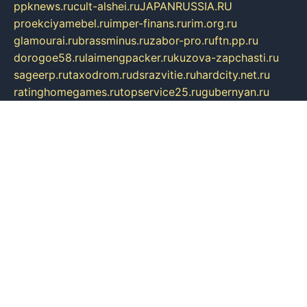
ppknews.ru
cult-alshei.ru
JAPANRUSSIA.RU
proekciyamebel.ru
imper-finans.ru
rim.org.ru
glamourai.ru
brassminus.ru
zabor-pro.ru
ftn.pp.ru
dorogoe58.ru
laimengpacker.ru
kuzova-zapchasti.ru
sageerp.ru
taxodrom.ru
dsrazvitie.ru
hardcity.net.ru
ratinghomegames.ru
topservice25.ru
gubernyan.ru
gtglasslined.ru
ii4.ru
tssport.spb.ru
andorra24.com
blackwallstreet.ru
oboimos.ru
optim-doors.com.ru
ikuch.ru
nycr.org.ru
npa21.ru
vremya-ch.spb.ru
desert000.ru
ivtorgi.ru
ifiori.ru
catalog-statei.ru
dcv.org.ru
spetsmaster174.ru
ipkameryhiseeu.ru
dum26.ru
ruspol.spb.ru
fr-opendp.ru
kam-solnyshko.ru
cheyenne-arapaho.ru
sevzapmetal.spb.ru
ted-lapidus.spb.ru
parasite-eliminator.ru
sigma-complete.ru
modernworld.ru
dama-moda.ru
eholot-group.ru
sk-nvkz.ru
DRONGOLD.RU
democratia2.ru
i-farmer.ru
mass-sport.org
jablonex.spb.ru
bookmess.ru
linkword.ru