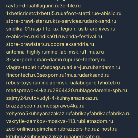
raytor-d.ru
atillagunn.ru
3d-file.ru
1xbeticricetc1xbetti5.ru
uafoot-statti.ru
e-abis1c.ru
store-brawl-stars.ru
kts-services.ru
dark-sand.ru
sindika-01.ru
sp-life.ru
x-legion.ru
sib-archives.ru
e-abis-1-c.ru
sindika01.ru
venda-festival.ru
store-brawlstars.ru
dooraleksandria.ru
antenna-highly.ru
mine-lab-msk.ru
1-mus.ru
3-sex-porn.ru
ban-damn.ru
purse-factory.ru
viagra-tablet.ru
fasbags.ru
adler-jun.ru
bandamn.ru
fincontech.ru
3sexporn.ru
1mus.ru
darksand.ru
rebus-toys.ru
minelab-msk.ru
alabuga-cityhotel.ru
medsprawo-4-ka.ru
2864420.ru
blagodarenie-spb.ru
zajmy24.ru
tovudyi-4-kuhnyanazakaz.ru
brazzerscom.ru
medsprawo4ka.ru
xehyroo5kuhnyanazakaz.ru
fabrikayfabrikaefabrika.ru
vskrytie-zamkov-moskva-113.ru
biletnadom.ru
zed-online.ru
pimchax.ru
brazzers-hd.ru
z-host.ru
kitubeu2kuhnyanazakaz.ru
naperekate.ru