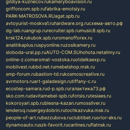
gildiya-kuznecov.ru
kameryboavision.ru
griffoncom.spb.ru
fabrika-emotsiy.ru
PARK-MATROSOVA.RU
agat.spb.ru
avtoyurist-moskva1.ru
hardware.org.ru
схема-авто.рф
dg-lab.ru
angrup.ru
recruiter.spb.ru
music8.spb.ru
krsk124.ru
kubok.spb.ru
romanofforex.ru
analitikaplus.ru
spyonline.ru
zosikamery.ru
sloboda-ural.pp.ru
AUTO-COM.SU
hohota.net
alimy.ru
online-z.com
aromat-vostoka.ru
otdelkaexp.ru
mobilvest.ru
bbd.net.ru
mebelshop.msk.ru
smp-forum.ru
bastion-td.ru
kosmoscreative.ru
avrmotors.ru
art-galadesign.ru
tiffany-c.ru
ecostep-samara.ru
d-p.spb.ru
галактика73.рф
sko.com.ru
davitamebel-spb.ru
fotsis.ru
tesiaes.ru
kokoroyari.spb.ru
blesna-kazan.ru
mossilver.ru
lenderoq.ru
sergeydobrin.ru
tochkazvuka.msk.ru
people-of-art.ru
bezzubova.ru
clubtibet.ru
orior-aks.ru
dynamoauto.ru
szk-favorit.ru
carlines.ru
flatnsk.ru