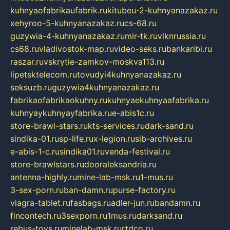
kuhnyaofabrikaufabrik.ru
kitubeu-2-kuhnyanazakaz.ru
xehyroo-5-kuhnyanazakaz.ru
cs-68.ru
guzywia-4-kuhnyanazakaz.ru
mir-tk.ru
vlknrussia.ru
cs68.ru
vladivostok-map.ru
video-seks.ru
bankaribi.ru
raszar.ru
vskrytie-zamkov-moskva113.ru
lipetsktelecom.ru
tovudyi4kuhnyanazakaz.ru
seksuzb.ru
guzywia4kuhnyanazakaz.ru
fabrikaofabrikaokuhny.ru
kuhnyaekuhnyaafabrika.ru
kuhnyaykuhnyayfabrika.ru
e-abis1c.ru
store-brawl-stars.ru
kts-services.ru
dark-sand.ru
sindika-01.ru
sp-life.ru
x-legion.ru
sib-archives.ru
e-abis-1-c.ru
sindika01.ru
venda-festival.ru
store-brawlstars.ru
dooraleksandria.ru
antenna-highly.ru
mine-lab-msk.ru
1-mus.ru
3-sex-porn.ru
ban-damn.ru
purse-factory.ru
viagra-tablet.ru
fasbags.ru
adler-jun.ru
bandamn.ru
fincontech.ru
3sexporn.ru
1mus.ru
darksand.ru
rebus-toys.ru
minelab-msk.ru
rtdco.ru