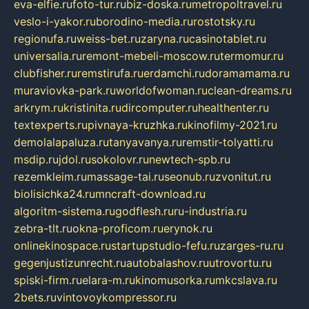
eva-elfie.ru
foto-tur.ru
biz-doska.ru
metropoltravel.ru
veslo-i-yakor.ru
borodino-media.ru
rostotsky.ru
regionufa.ru
weiss-bet.ru
zaryna.ru
casinotablet.ru
universalia.ru
remont-mebeli-moscow.ru
termomur.ru
clubfisher.ru
remstirufa.ru
erdamchi.ru
doramamama.ru
muraviovka-park.ru
worldofwoman.ru
clean-dreams.ru
arkrym.ru
kristinita.ru
dircomputer.ru
healthenter.ru
textexperts.ru
pivnaya-kruzhka.ru
kinofilmy-2021.ru
demolalapaluza.ru
tanyavanya.ru
remstir-tolyatti.ru
msdip.ru
jdol.ru
sokolovr.ru
newtech-spb.ru
rezemkleim.ru
massage-tai.ru
seonub.ru
zvonitut.ru
biolisichka24.ru
mncraft-download.ru
algoritm-sistema.ru
godflesh.ru
ru-industria.ru
zebra-tlt.ru
okna-proficom.ru
erynok.ru
onlinekinospace.ru
startupstudio-fefu.ru
zarges-ru.ru
gegenjustizunrecht.ru
autobalashov.ru
utrovortu.ru
spiski-firm.ru
elara-m.ru
kinomusorka.ru
mkcslava.ru
2bets.ru
vintovoykompressor.ru