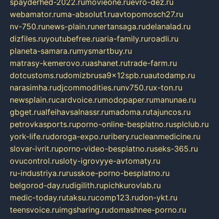
spayderhed-2022.ru
movieone.ru
evro-dez.ru
webamator.ru
ma-absolut1.ru
avtopomosch27.ru
nv-750.ru
news-plain.ru
nertansaga.ru
delanalad.ru
dizfiles.ru
youtubefree.ru
aria-family.ru
roadli.ru
planeta-samara.ru
mysmartbuy.ru
matrasy-kemerovo.ru
ashanet.ru
trade-farm.ru
dotcustoms.ru
domizbrusa9x12spb.ru
autodamp.ru
narasimha.ru
djcommodities.ru
nv750.ru
x-ton.ru
newsplain.ru
cardvoice.ru
modopaper.ru
manunae.ru
gbget.ru
alfeihavsalnassr.ru
madoma.ru
tajuncos.ru
petrovkasports.ru
porno-online-besplatno.ru
splclub.ru
york-life.ru
doroga-expo.ru
ribery.ru
cleanmedicine.ru
slovar-ivrit.ru
porno-video-besplatno.ru
seks-365.ru
ovucontrol.ru
sloty-igrovyye-avtomaty.ru
ru-industriya.ru
russkoe-porno-besplatno.ru
belgorod-day.ru
digilith.ru
pichkurovlab.ru
medic-today.ru
taksu.ru
comp123.ru
don-ykt.ru
teensvoice.ru
imgsharing.ru
domashnee-porno.ru