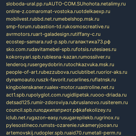
sloboda-ural.pp.ru
AUTO-COM.SU
hohota.net
alimy.ru
online-z.com
aromat-vostoka.ru
otdelkaexp.ru
mobilvest.ru
bbd.net.ru
mebelshop.msk.ru
smp-forum.ru
bastion-td.ru
kosmoscreative.ru
avrmotors.ru
art-galadesign.ru
tiffany-c.ru
ecostep-samara.ru
d-p.spb.ru
галактика73.рф
sko.com.ru
davitamebel-spb.ru
fotsis.ru
tesiaes.ru
kokoroyari.spb.ru
blesna-kazan.ru
mossilver.ru
lenderoq.ru
sergeydobrin.ru
tochkazvuka.msk.ru
people-of-art.ru
bezzubova.ru
clubtibet.ru
orior-aks.ru
dynamoauto.ru
szk-favorit.ru
carlines.ru
flatnsk.ru
kingbolenskaner.ru
alex-motor.ru
astroline.net.ru
act1.spb.ru
polyglot.com.ru
gidlipetsk.ru
ooo-driada.ru
detsad125.ru
mir-zdoroviya.ru
bruslanovo.ru
siterem.ru
council.spb.ru
лодкипатриот.рф
kafekolizey.ru
iclub.net.ru
gazon-easy.ru
sugarepilekb.ru
grinox.ru
pylesostineco.ru
msts-ozarenie.ru
kameryjooan.ru
artemovskij.ru
dopler.spb.ru
aid70.ru
metall-perm.ru