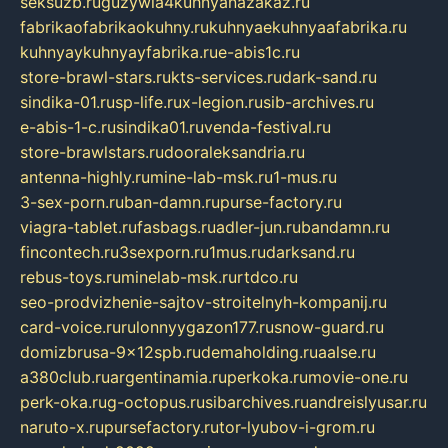
seksuzb.ru
guzywia4kuhnyanazakaz.ru
fabrikaofabrikaokuhny.ru
kuhnyaekuhnyaafabrika.ru
kuhnyaykuhnyayfabrika.ru
e-abis1c.ru
store-brawl-stars.ru
kts-services.ru
dark-sand.ru
sindika-01.ru
sp-life.ru
x-legion.ru
sib-archives.ru
e-abis-1-c.ru
sindika01.ru
venda-festival.ru
store-brawlstars.ru
dooraleksandria.ru
antenna-highly.ru
mine-lab-msk.ru
1-mus.ru
3-sex-porn.ru
ban-damn.ru
purse-factory.ru
viagra-tablet.ru
fasbags.ru
adler-jun.ru
bandamn.ru
fincontech.ru
3sexporn.ru
1mus.ru
darksand.ru
rebus-toys.ru
minelab-msk.ru
rtdco.ru
seo-prodvizhenie-sajtov-stroitelnyh-kompanij.ru
card-voice.ru
rulonnyygazon177.ru
snow-guard.ru
domizbrusa-9x12spb.ru
demaholding.ru
aalse.ru
a380club.ru
argentinamia.ru
perkoka.ru
movie-one.ru
perk-oka.ru
g-octopus.ru
sibarchives.ru
andreislyusar.ru
naruto-x.ru
pursefactory.ru
tor-lyubov-i-grom.ru