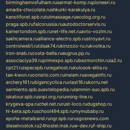
birminghamvsfulham.ru
sarmat-komp.ru
pioneeri.ru
amadis-chocolate.ru
shkurki-karakulya.ru
kanotiforet.spb.ru
tutmassage.ru
ecolog.org.ru
praga.spb.ru
falcorussia.ru
autodoctorservis.ru
kamertondom.spb.ru
net-life.net.ru
avto-vozim.ru
sakhcamera.ru
alliance-electro.spb.ru
stroyavt.ru
controlweb1.ru
tdsak74.ru
kinzozo-ru.ru
kvotka.ru
iron-snab.ru
costa-bella.ru
eugrus.pp.ru
associaciya39.ru
primexpo.spb.ru
bezmorchin.ru
ia2.ru
cpt21.ru
ispecspb.ru
regahost.ru
kolosok-elita.ru
tae-kwon.ru
consrio.com.ru
insiam.ru
avegainfo.ru
archery161.ru
bigencyclica.ru
vlast16.ru
korru.net
sarmiento.spb.su
extelopedia.ru
lammin-suo.spb.ru
iskatour.spb.ru
snpi.org.ru
running-line.ru
krygeva-spa.ru
chel.net.ru
rust-loco.ru
dugshop.ru
hl-beta.spb.ru
school494.spb.ru
mymubaby.ru
epoha-metalband.ru
ngr.spb.ru
rusgosnews.com
dieselvostok.ru
24hostel.msk.ru
w-dev.ru
f-ship.ru