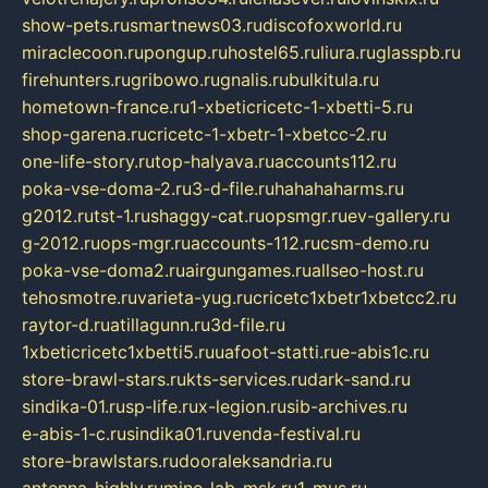
show-pets.ru
smartnews03.ru
discofoxworld.ru
miraclecoon.ru
pongup.ru
hostel65.ru
liura.ru
glasspb.ru
firehunters.ru
gribowo.ru
gnalis.ru
bulkitula.ru
hometown-france.ru
1-xbeticricetc-1-xbetti-5.ru
shop-garena.ru
cricetc-1-xbetr-1-xbetcc-2.ru
one-life-story.ru
top-halyava.ru
accounts112.ru
poka-vse-doma-2.ru
3-d-file.ru
hahahaharms.ru
g2012.ru
tst-1.ru
shaggy-cat.ru
opsmgr.ru
ev-gallery.ru
g-2012.ru
ops-mgr.ru
accounts-112.ru
csm-demo.ru
poka-vse-doma2.ru
airgungames.ru
allseo-host.ru
tehosmotre.ru
varieta-yug.ru
cricetc1xbetr1xbetcc2.ru
raytor-d.ru
atillagunn.ru
3d-file.ru
1xbeticricetc1xbetti5.ru
uafoot-statti.ru
e-abis1c.ru
store-brawl-stars.ru
kts-services.ru
dark-sand.ru
sindika-01.ru
sp-life.ru
x-legion.ru
sib-archives.ru
e-abis-1-c.ru
sindika01.ru
venda-festival.ru
store-brawlstars.ru
dooraleksandria.ru
antenna-highly.ru
mine-lab-msk.ru
1-mus.ru