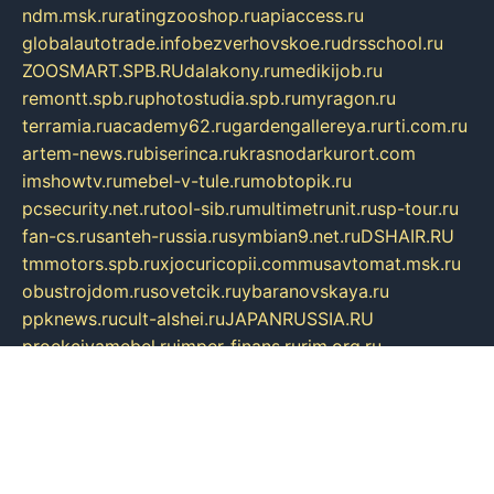
ndm.msk.ru
ratingzooshop.ru
apiaccess.ru
globalautotrade.info
bezverhovskoe.ru
drsschool.ru
ZOOSMART.SPB.RU
dalakony.ru
medikijob.ru
remontt.spb.ru
photostudia.spb.ru
myragon.ru
terramia.ru
academy62.ru
gardengallereya.ru
rti.com.ru
artem-news.ru
biserinca.ru
krasnodarkurort.com
imshowtv.ru
mebel-v-tule.ru
mobtopik.ru
pcsecurity.net.ru
tool-sib.ru
multimetrunit.ru
sp-tour.ru
fan-cs.ru
santeh-russia.ru
symbian9.net.ru
DSHAIR.RU
tmmotors.spb.ru
xjocuricopii.com
musavtomat.msk.ru
obustrojdom.ru
sovetcik.ru
ybaranovskaya.ru
ppknews.ru
cult-alshei.ru
JAPANRUSSIA.RU
proekciyamebel.ru
imper-finans.ru
rim.org.ru
glamourai.ru
brassminus.ru
zabor-pro.ru
ftn.pp.ru
dorogoe58.ru
laimengpacker.ru
kuzova-zapchasti.ru
sageerp.ru
taxodrom.ru
dsrazvitie.ru
hardcity.net.ru
ratinghomegames.ru
topservice25.ru
gubernyan.ru
gtglasslined.ru
ii4.ru
tssport.spb.ru
andorra24.com