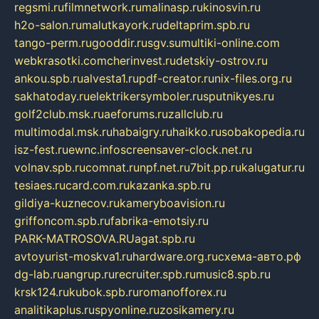
regsmi.ru
filmnetwork.ru
malinasp.ru
kinosvin.ru
h2o-salon.ru
malutkayork.ru
deltaprim.spb.ru
tango-perm.ru
gooddir.ru
sgv.su
multiki-online.com
webkrasotki.com
cherinvest.ru
detskiy-ostrov.ru
ankou.spb.ru
alvesta1.ru
pdf-creator.ru
nix-files.org.ru
sakhatoday.ru
elektrikersymboler.ru
sputnikyes.ru
golf2club.msk.ru
aeforums.ru
zallclub.ru
multimodal.msk.ru
habaigry.ru
haikko.ru
sobakopedia.ru
isz-fest.ru
ewnc.info
screensaver-clock.net.ru
volnav.spb.ru
comnat.ru
npf.net.ru
7bit.pp.ru
kalugatur.ru
tesiaes.ru
card.com.ru
kazanka.spb.ru
gildiya-kuznecov.ru
kameryboavision.ru
griffoncom.spb.ru
fabrika-emotsiy.ru
PARK-MATROSOVA.RU
agat.spb.ru
avtoyurist-moskva1.ru
hardware.org.ru
схема-авто.рф
dg-lab.ru
angrup.ru
recruiter.spb.ru
music8.spb.ru
krsk124.ru
kubok.spb.ru
romanofforex.ru
analitikaplus.ru
spyonline.ru
zosikamery.ru