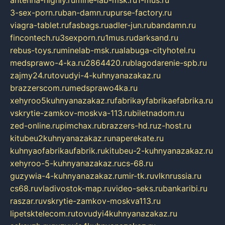
3-sex-porn.ru
ban-damn.ru
purse-factory.ru
viagra-tablet.ru
fasbags.ru
adler-jun.ru
bandamn.ru
fincontech.ru
3sexporn.ru
1mus.ru
darksand.ru
rebus-toys.ru
minelab-msk.ru
alabuga-cityhotel.ru
medsprawo-4-ka.ru
2864420.ru
blagodarenie-spb.ru
zajmy24.ru
tovudyi-4-kuhnyanazakaz.ru
brazzerscom.ru
medsprawo4ka.ru
xehyroo5kuhnyanazakaz.ru
fabrikayfabrikaefabrika.ru
vskrytie-zamkov-moskva-113.ru
biletnadom.ru
zed-online.ru
pimchax.ru
brazzers-hd.ru
z-host.ru
kitubeu2kuhnyanazakaz.ru
naperekate.ru
kuhnyaofabrikaufabrik.ru
kitubeu-2-kuhnyanazakaz.ru
xehyroo-5-kuhnyanazakaz.ru
cs-68.ru
guzywia-4-kuhnyanazakaz.ru
mir-tk.ru
vlknrussia.ru
cs68.ru
vladivostok-map.ru
video-seks.ru
bankaribi.ru
raszar.ru
vskrytie-zamkov-moskva113.ru
lipetsktelecom.ru
tovudyi4kuhnyanazakaz.ru