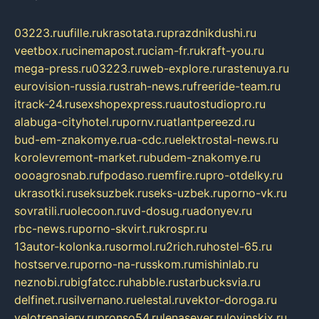
03223.ru
ufille.ru
krasotata.ru
prazdnikdushi.ru
veetbox.ru
cinemapost.ru
ciam-fr.ru
kraft-you.ru
mega-press.ru
03223.ru
web-explore.ru
rastenuya.ru
eurovision-russia.ru
strah-news.ru
freeride-team.ru
itrack-24.ru
sexshopexpress.ru
autostudiopro.ru
alabuga-cityhotel.ru
pornv.ru
atlantpereezd.ru
bud-em-znakomye.ru
a-cdc.ru
elektrostal-news.ru
korolevremont-market.ru
budem-znakomye.ru
oooagrosnab.ru
fpodaso.ru
emfire.ru
pro-otdelky.ru
ukrasotki.ru
seksuzbek.ru
seks-uzbek.ru
porno-vk.ru
sovratili.ru
olecoon.ru
vd-dosug.ru
adonyev.ru
rbc-news.ru
porno-skvirt.ru
krospr.ru
13autor-kolonka.ru
sormol.ru
2rich.ru
hostel-65.ru
hostserve.ru
porno-na-russkom.ru
mishinlab.ru
neznobi.ru
bigfatcc.ru
habble.ru
starbucksvia.ru
delfinet.ru
silvernano.ru
elestal.ru
vektor-doroga.ru
velotrenajery.ru
pronso54.ru
lenasever.ru
lovinskix.ru