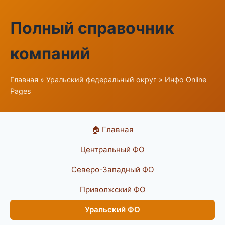
Полный справочник
компаний
Главная
»
Уральский федеральный округ
» Инфо Online
Pages
🏠 Главная
Центральный ФО
Северо-Западный ФО
Приволжский ФО
Уральский ФО