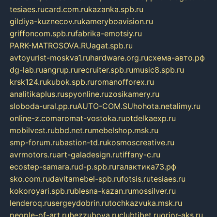
tesiaes.ru
card.com.ru
kazanka.spb.ru
gildiya-kuznecov.ru
kameryboavision.ru
griffoncom.spb.ru
fabrika-emotsiy.ru
PARK-MATROSOVA.RU
agat.spb.ru
avtoyurist-moskva1.ru
hardware.org.ru
схема-авто.рф
dg-lab.ru
angrup.ru
recruiter.spb.ru
music8.spb.ru
krsk124.ru
kubok.spb.ru
romanofforex.ru
analitikaplus.ru
spyonline.ru
zosikamery.ru
sloboda-ural.pp.ru
AUTO-COM.SU
hohota.net
alimy.ru
online-z.com
aromat-vostoka.ru
otdelkaexp.ru
mobilvest.ru
bbd.net.ru
mebelshop.msk.ru
smp-forum.ru
bastion-td.ru
kosmoscreative.ru
avrmotors.ru
art-galadesign.ru
tiffany-c.ru
ecostep-samara.ru
d-p.spb.ru
галактика73.рф
sko.com.ru
davitamebel-spb.ru
fotsis.ru
tesiaes.ru
kokoroyari.spb.ru
blesna-kazan.ru
mossilver.ru
lenderoq.ru
sergeydobrin.ru
tochkazvuka.msk.ru
people-of-art.ru
bezzubova.ru
clubtibet.ru
orior-aks.ru