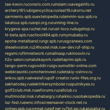
tae-kwon.ru
consrio.com.ru
insiam.ru
avegainfo.ru
archery161.ru
bigencyclica.ru
vlast16.ru
korru.net
sarmiento.spb.su
extelopedia.ru
lammin-suo.spb.ru
iskatour.spb.ru
snpi.org.ru
running-line.ru
krygeva-spa.ru
chel.net.ru
rust-loco.ru
dugshop.ru
hl-beta.spb.ru
school494.spb.ru
mymubaby.ru
epoha-metalband.ru
ngr.spb.ru
rusgosnews.com
dieselvostok.ru
24hostel.msk.ru
w-dev.ru
f-ship.ru
regsmi.ru
filmnetwork.ru
malinasp.ru
kinosvin.ru
h2o-salon.ru
malutkayork.ru
deltaprim.spb.ru
tango-perm.ru
gooddir.ru
sgv.su
multiki-online.com
webkrasotki.com
cherinvest.ru
detskiy-ostrov.ru
ankou.spb.ru
alvesta1.ru
pdf-creator.ru
nix-files.org.ru
sakhatoday.ru
elektrikersymboler.ru
sputnikyes.ru
golf2club.msk.ru
aeforums.ru
zallclub.ru
multimodal.msk.ru
habaigry.ru
haikko.ru
sobakopedia.ru
isz-fest.ru
ewnc.info
screensaver-clock.net.ru
volnav.spb.ru
comnat.ru
npf.net.ru
7bit.pp.ru
kalugatur.ru