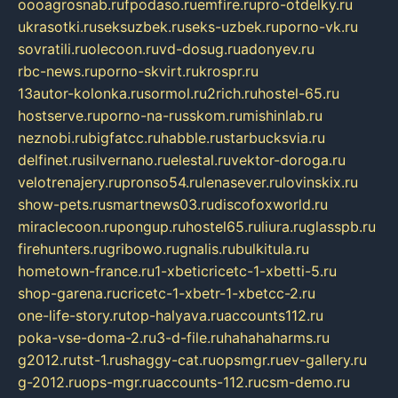
oooagrosnab.ru
fpodaso.ru
emfire.ru
pro-otdelky.ru
ukrasotki.ru
seksuzbek.ru
seks-uzbek.ru
porno-vk.ru
sovratili.ru
olecoon.ru
vd-dosug.ru
adonyev.ru
rbc-news.ru
porno-skvirt.ru
krospr.ru
13autor-kolonka.ru
sormol.ru
2rich.ru
hostel-65.ru
hostserve.ru
porno-na-russkom.ru
mishinlab.ru
neznobi.ru
bigfatcc.ru
habble.ru
starbucksvia.ru
delfinet.ru
silvernano.ru
elestal.ru
vektor-doroga.ru
velotrenajery.ru
pronso54.ru
lenasever.ru
lovinskix.ru
show-pets.ru
smartnews03.ru
discofoxworld.ru
miraclecoon.ru
pongup.ru
hostel65.ru
liura.ru
glasspb.ru
firehunters.ru
gribowo.ru
gnalis.ru
bulkitula.ru
hometown-france.ru
1-xbeticricetc-1-xbetti-5.ru
shop-garena.ru
cricetc-1-xbetr-1-xbetcc-2.ru
one-life-story.ru
top-halyava.ru
accounts112.ru
poka-vse-doma-2.ru
3-d-file.ru
hahahaharms.ru
g2012.ru
tst-1.ru
shaggy-cat.ru
opsmgr.ru
ev-gallery.ru
g-2012.ru
ops-mgr.ru
accounts-112.ru
csm-demo.ru