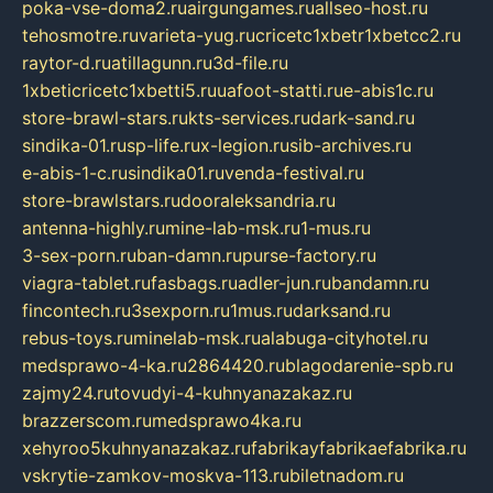
poka-vse-doma2.ru
airgungames.ru
allseo-host.ru
tehosmotre.ru
varieta-yug.ru
cricetc1xbetr1xbetcc2.ru
raytor-d.ru
atillagunn.ru
3d-file.ru
1xbeticricetc1xbetti5.ru
uafoot-statti.ru
e-abis1c.ru
store-brawl-stars.ru
kts-services.ru
dark-sand.ru
sindika-01.ru
sp-life.ru
x-legion.ru
sib-archives.ru
e-abis-1-c.ru
sindika01.ru
venda-festival.ru
store-brawlstars.ru
dooraleksandria.ru
antenna-highly.ru
mine-lab-msk.ru
1-mus.ru
3-sex-porn.ru
ban-damn.ru
purse-factory.ru
viagra-tablet.ru
fasbags.ru
adler-jun.ru
bandamn.ru
fincontech.ru
3sexporn.ru
1mus.ru
darksand.ru
rebus-toys.ru
minelab-msk.ru
alabuga-cityhotel.ru
medsprawo-4-ka.ru
2864420.ru
blagodarenie-spb.ru
zajmy24.ru
tovudyi-4-kuhnyanazakaz.ru
brazzerscom.ru
medsprawo4ka.ru
xehyroo5kuhnyanazakaz.ru
fabrikayfabrikaefabrika.ru
vskrytie-zamkov-moskva-113.ru
biletnadom.ru