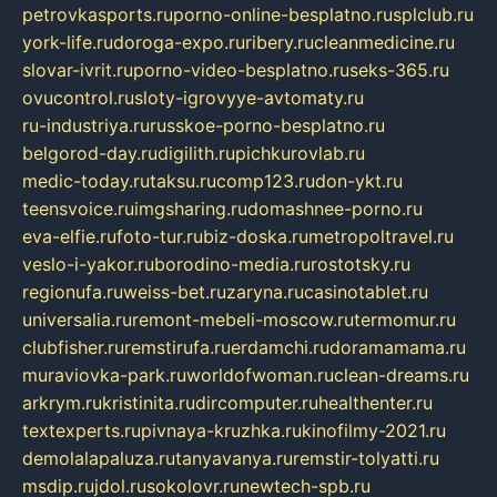
petrovkasports.ru
porno-online-besplatno.ru
splclub.ru
york-life.ru
doroga-expo.ru
ribery.ru
cleanmedicine.ru
slovar-ivrit.ru
porno-video-besplatno.ru
seks-365.ru
ovucontrol.ru
sloty-igrovyye-avtomaty.ru
ru-industriya.ru
russkoe-porno-besplatno.ru
belgorod-day.ru
digilith.ru
pichkurovlab.ru
medic-today.ru
taksu.ru
comp123.ru
don-ykt.ru
teensvoice.ru
imgsharing.ru
domashnee-porno.ru
eva-elfie.ru
foto-tur.ru
biz-doska.ru
metropoltravel.ru
veslo-i-yakor.ru
borodino-media.ru
rostotsky.ru
regionufa.ru
weiss-bet.ru
zaryna.ru
casinotablet.ru
universalia.ru
remont-mebeli-moscow.ru
termomur.ru
clubfisher.ru
remstirufa.ru
erdamchi.ru
doramamama.ru
muraviovka-park.ru
worldofwoman.ru
clean-dreams.ru
arkrym.ru
kristinita.ru
dircomputer.ru
healthenter.ru
textexperts.ru
pivnaya-kruzhka.ru
kinofilmy-2021.ru
demolalapaluza.ru
tanyavanya.ru
remstir-tolyatti.ru
msdip.ru
jdol.ru
sokolovr.ru
newtech-spb.ru