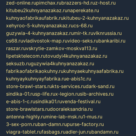
zed-online.ru
pimchax.ru
brazzers-hd.ru
z-host.ru
kitubeu2kuhnyanazakaz.ru
naperekate.ru
kuhnyaofabrikaufabrik.ru
kitubeu-2-kuhnyanazakaz.ru
xehyroo-5-kuhnyanazakaz.ru
cs-68.ru
guzywia-4-kuhnyanazakaz.ru
mir-tk.ru
vlknrussia.ru
cs68.ru
vladivostok-map.ru
video-seks.ru
bankaribi.ru
raszar.ru
vskrytie-zamkov-moskva113.ru
lipetsktelecom.ru
tovudyi4kuhnyanazakaz.ru
seksuzb.ru
guzywia4kuhnyanazakaz.ru
fabrikaofabrikaokuhny.ru
kuhnyaekuhnyaafabrika.ru
kuhnyaykuhnyayfabrika.ru
e-abis1c.ru
store-brawl-stars.ru
kts-services.ru
dark-sand.ru
sindika-01.ru
sp-life.ru
x-legion.ru
sib-archives.ru
e-abis-1-c.ru
sindika01.ru
venda-festival.ru
store-brawlstars.ru
dooraleksandria.ru
antenna-highly.ru
mine-lab-msk.ru
1-mus.ru
3-sex-porn.ru
ban-damn.ru
purse-factory.ru
viagra-tablet.ru
fasbags.ru
adler-jun.ru
bandamn.ru