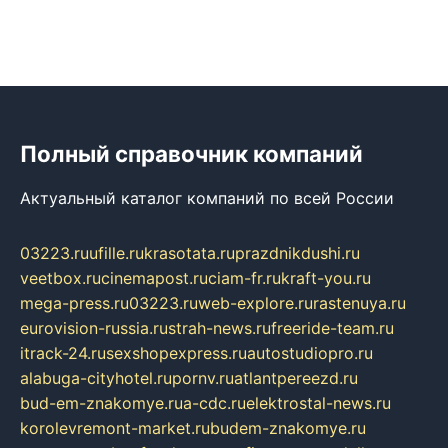
Полный справочник компаний
Актуальный каталог компаний по всей России
03223.ru
ufille.ru
krasotata.ru
prazdnikdushi.ru
veetbox.ru
cinemapost.ru
ciam-fr.ru
kraft-you.ru
mega-press.ru
03223.ru
web-explore.ru
rastenuya.ru
eurovision-russia.ru
strah-news.ru
freeride-team.ru
itrack-24.ru
sexshopexpress.ru
autostudiopro.ru
alabuga-cityhotel.ru
pornv.ru
atlantpereezd.ru
bud-em-znakomye.ru
a-cdc.ru
elektrostal-news.ru
korolevremont-market.ru
budem-znakomye.ru