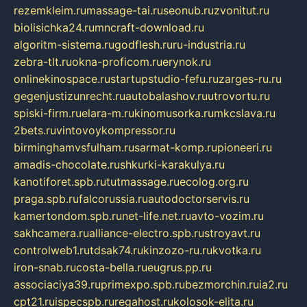
rezemkleim.ru
massage-tai.ru
seonub.ru
zvonitut.ru
biolisichka24.ru
mncraft-download.ru
algoritm-sistema.ru
godflesh.ru
ru-industria.ru
zebra-tlt.ru
okna-proficom.ru
erynok.ru
onlinekinospace.ru
startupstudio-fefu.ru
zarges-ru.ru
gegenjustizunrecht.ru
autobalashov.ru
utrovortu.ru
spiski-firm.ru
elara-m.ru
kinomusorka.ru
mkcslava.ru
2bets.ru
vintovoykompressor.ru
birminghamvsfulham.ru
sarmat-komp.ru
pioneeri.ru
amadis-chocolate.ru
shkurki-karakulya.ru
kanotiforet.spb.ru
tutmassage.ru
ecolog.org.ru
praga.spb.ru
falcorussia.ru
autodoctorservis.ru
kamertondom.spb.ru
net-life.net.ru
avto-vozim.ru
sakhcamera.ru
alliance-electro.spb.ru
stroyavt.ru
controlweb1.ru
tdsak74.ru
kinzozo-ru.ru
kvotka.ru
iron-snab.ru
costa-bella.ru
eugrus.pp.ru
associaciya39.ru
primexpo.spb.ru
bezmorchin.ru
ia2.ru
cpt21.ru
ispecspb.ru
regahost.ru
kolosok-elita.ru