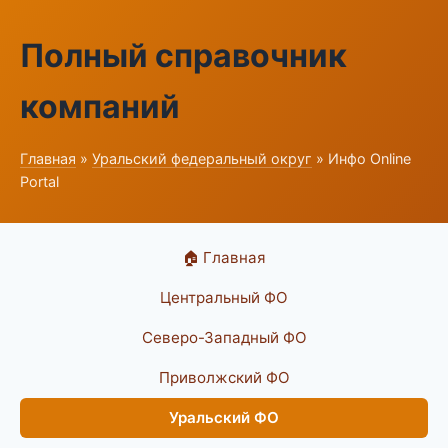
Полный справочник
компаний
Главная
»
Уральский федеральный округ
» Инфо Online
Portal
🏠 Главная
Центральный ФО
Северо-Западный ФО
Приволжский ФО
Уральский ФО