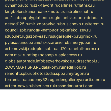
dynamoauto.ru
szk-favorit.ru
carlines.ru
flatnsk.ru
kingbolenskaner.ru
alex-motor.ru
astroline.net.ru
act1.spb.ru
polyglot.com.ru
gidlipetsk.ru
ooo-driada.ru
detsad125.ru
mir-zdoroviya.ru
bruslanovo.ru
siterem.ru
council.spb.ru
лодкипатриот.рф
kafekolizey.ru
iclub.net.ru
gazon-easy.ru
sugarepilekb.ru
grinox.ru
pylesostineco.ru
msts-ozarenie.ru
kameryjooan.ru
artemovskij.ru
dopler.spb.ru
aid70.ru
metall-perm.ru
ndm.msk.ru
ratingzooshop.ru
apiaccess.ru
globalautotrade.info
bezverhovskoe.ru
drsschool.ru
ZOOSMART.SPB.RU
dalakony.ru
medikijob.ru
remontt.spb.ru
photostudia.spb.ru
myragon.ru
terramia.ru
academy62.ru
gardengallereya.ru
rti.com.ru
artem-news.ru
biserinca.ru
krasnodarkurort.com
imshowtv.ru
mebel-v-tule.ru
mobtopik.ru
pcsecurity.net.ru
tool-sib.ru
multimetrunit.ru
sp-tour.ru
fan-cs.ru
santeh-russia.ru
symbian9.net.ru
DSHAIR.RU
tmmotors.spb.ru
xjocuricopii.com
musavtomat.msk.ru