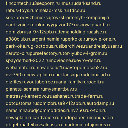
fincontech.ru
3sexporn.ru
1mus.ru
darksand.ru
rebus-toys.ru
minelab-msk.ru
rtdco.ru
seo-prodvizhenie-sajtov-stroitelnyh-kompanij.ru
card-voice.ru
rulonnyygazon177.ru
snow-guard.ru
domizbrusa-9x12spb.ru
demaholding.ru
aalse.ru
a380club.ru
argentinamia.ru
perkoka.ru
movie-one.ru
perk-oka.ru
g-octopus.ru
sibarchives.ru
andreislyusar.ru
naruto-x.ru
pursefactory.ru
tor-lyubov-i-grom.ru
spayderhed-2022.ru
movieone.ru
evro-dez.ru
webamator.ru
ma-absolut1.ru
avtopomosch27.ru
nv-750.ru
news-plain.ru
nertansaga.ru
delanalad.ru
dizfiles.ru
youtubefree.ru
aria-family.ru
roadli.ru
planeta-samara.ru
mysmartbuy.ru
matrasy-kemerovo.ru
ashanet.ru
trade-farm.ru
dotcustoms.ru
domizbrusa9x12spb.ru
autodamp.ru
narasimha.ru
djcommodities.ru
nv750.ru
x-ton.ru
newsplain.ru
cardvoice.ru
modopaper.ru
manunae.ru
gbget.ru
alfeihavsalnassr.ru
madoma.ru
tajuncos.ru