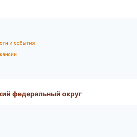
ости и события
акансии
ский федеральный округ