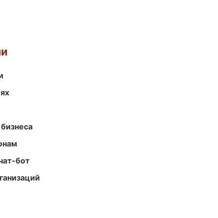
ми
и
иях
 бизнеса
онам
чат-бот
ганизаций