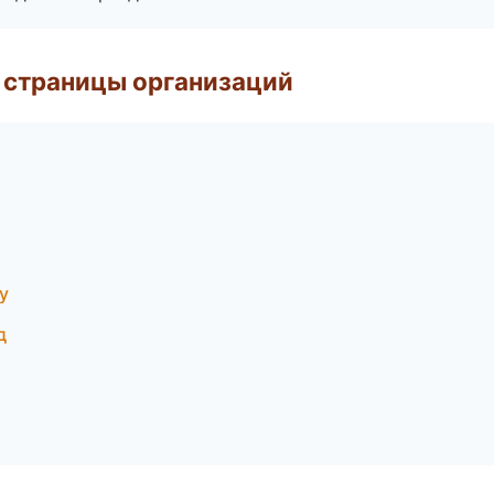
 страницы организаций
у
д