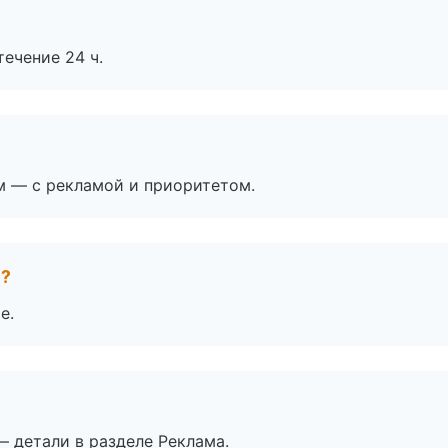
течение 24 ч.
м — с рекламой и приоритетом.
е?
е.
— детали в разделе Реклама.