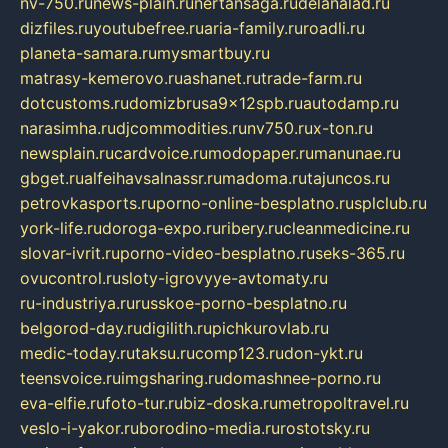
nv-750.ru
news-plain.ru
nertansaga.ru
delanalad.ru
dizfiles.ru
youtubefree.ru
aria-family.ru
roadli.ru
planeta-samara.ru
mysmartbuy.ru
matrasy-kemerovo.ru
ashanet.ru
trade-farm.ru
dotcustoms.ru
domizbrusa9x12spb.ru
autodamp.ru
narasimha.ru
djcommodities.ru
nv750.ru
x-ton.ru
newsplain.ru
cardvoice.ru
modopaper.ru
manunae.ru
gbget.ru
alfeihavsalnassr.ru
madoma.ru
tajuncos.ru
petrovkasports.ru
porno-online-besplatno.ru
splclub.ru
york-life.ru
doroga-expo.ru
ribery.ru
cleanmedicine.ru
slovar-ivrit.ru
porno-video-besplatno.ru
seks-365.ru
ovucontrol.ru
sloty-igrovyye-avtomaty.ru
ru-industriya.ru
russkoe-porno-besplatno.ru
belgorod-day.ru
digilith.ru
pichkurovlab.ru
medic-today.ru
taksu.ru
comp123.ru
don-ykt.ru
teensvoice.ru
imgsharing.ru
domashnee-porno.ru
eva-elfie.ru
foto-tur.ru
biz-doska.ru
metropoltravel.ru
veslo-i-yakor.ru
borodino-media.ru
rostotsky.ru