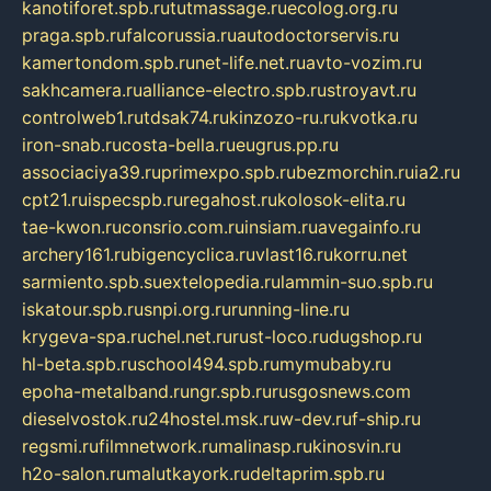
kanotiforet.spb.ru
tutmassage.ru
ecolog.org.ru
praga.spb.ru
falcorussia.ru
autodoctorservis.ru
kamertondom.spb.ru
net-life.net.ru
avto-vozim.ru
sakhcamera.ru
alliance-electro.spb.ru
stroyavt.ru
controlweb1.ru
tdsak74.ru
kinzozo-ru.ru
kvotka.ru
iron-snab.ru
costa-bella.ru
eugrus.pp.ru
associaciya39.ru
primexpo.spb.ru
bezmorchin.ru
ia2.ru
cpt21.ru
ispecspb.ru
regahost.ru
kolosok-elita.ru
tae-kwon.ru
consrio.com.ru
insiam.ru
avegainfo.ru
archery161.ru
bigencyclica.ru
vlast16.ru
korru.net
sarmiento.spb.su
extelopedia.ru
lammin-suo.spb.ru
iskatour.spb.ru
snpi.org.ru
running-line.ru
krygeva-spa.ru
chel.net.ru
rust-loco.ru
dugshop.ru
hl-beta.spb.ru
school494.spb.ru
mymubaby.ru
epoha-metalband.ru
ngr.spb.ru
rusgosnews.com
dieselvostok.ru
24hostel.msk.ru
w-dev.ru
f-ship.ru
regsmi.ru
filmnetwork.ru
malinasp.ru
kinosvin.ru
h2o-salon.ru
malutkayork.ru
deltaprim.spb.ru