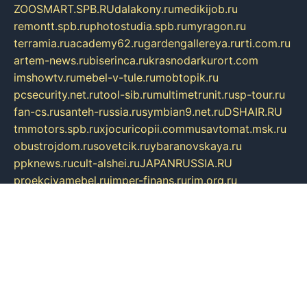
ZOOSMART.SPB.RU
dalakony.ru
medikijob.ru
remontt.spb.ru
photostudia.spb.ru
myragon.ru
terramia.ru
academy62.ru
gardengallereya.ru
rti.com.ru
artem-news.ru
biserinca.ru
krasnodarkurort.com
imshowtv.ru
mebel-v-tule.ru
mobtopik.ru
pcsecurity.net.ru
tool-sib.ru
multimetrunit.ru
sp-tour.ru
fan-cs.ru
santeh-russia.ru
symbian9.net.ru
DSHAIR.RU
tmmotors.spb.ru
xjocuricopii.com
musavtomat.msk.ru
obustrojdom.ru
sovetcik.ru
ybaranovskaya.ru
ppknews.ru
cult-alshei.ru
JAPANRUSSIA.RU
proekciyamebel.ru
imper-finans.ru
rim.org.ru
glamourai.ru
brassminus.ru
zabor-pro.ru
ftn.pp.ru
dorogoe58.ru
laimengpacker.ru
kuzova-zapchasti.ru
sageerp.ru
taxodrom.ru
dsrazvitie.ru
hardcity.net.ru
ratinghomegames.ru
topservice25.ru
gubernyan.ru
gtglasslined.ru
ii4.ru
tssport.spb.ru
andorra24.com
blackwallstreet.ru
oboimos.ru
optim-doors.com.ru
ikuch.ru
nycr.org.ru
npa21.ru
vremya-ch.spb.ru