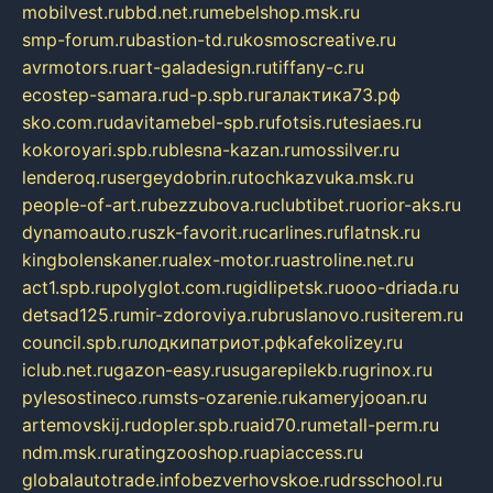
mobilvest.ru
bbd.net.ru
mebelshop.msk.ru
smp-forum.ru
bastion-td.ru
kosmoscreative.ru
avrmotors.ru
art-galadesign.ru
tiffany-c.ru
ecostep-samara.ru
d-p.spb.ru
галактика73.рф
sko.com.ru
davitamebel-spb.ru
fotsis.ru
tesiaes.ru
kokoroyari.spb.ru
blesna-kazan.ru
mossilver.ru
lenderoq.ru
sergeydobrin.ru
tochkazvuka.msk.ru
people-of-art.ru
bezzubova.ru
clubtibet.ru
orior-aks.ru
dynamoauto.ru
szk-favorit.ru
carlines.ru
flatnsk.ru
kingbolenskaner.ru
alex-motor.ru
astroline.net.ru
act1.spb.ru
polyglot.com.ru
gidlipetsk.ru
ooo-driada.ru
detsad125.ru
mir-zdoroviya.ru
bruslanovo.ru
siterem.ru
council.spb.ru
лодкипатриот.рф
kafekolizey.ru
iclub.net.ru
gazon-easy.ru
sugarepilekb.ru
grinox.ru
pylesostineco.ru
msts-ozarenie.ru
kameryjooan.ru
artemovskij.ru
dopler.spb.ru
aid70.ru
metall-perm.ru
ndm.msk.ru
ratingzooshop.ru
apiaccess.ru
globalautotrade.info
bezverhovskoe.ru
drsschool.ru