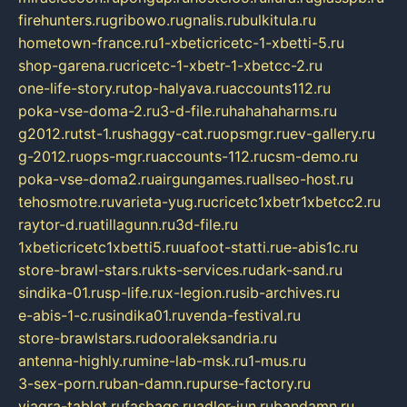
firehunters.ru
gribowo.ru
gnalis.ru
bulkitula.ru
hometown-france.ru
1-xbeticricetc-1-xbetti-5.ru
shop-garena.ru
cricetc-1-xbetr-1-xbetcc-2.ru
one-life-story.ru
top-halyava.ru
accounts112.ru
poka-vse-doma-2.ru
3-d-file.ru
hahahaharms.ru
g2012.ru
tst-1.ru
shaggy-cat.ru
opsmgr.ru
ev-gallery.ru
g-2012.ru
ops-mgr.ru
accounts-112.ru
csm-demo.ru
poka-vse-doma2.ru
airgungames.ru
allseo-host.ru
tehosmotre.ru
varieta-yug.ru
cricetc1xbetr1xbetcc2.ru
raytor-d.ru
atillagunn.ru
3d-file.ru
1xbeticricetc1xbetti5.ru
uafoot-statti.ru
e-abis1c.ru
store-brawl-stars.ru
kts-services.ru
dark-sand.ru
sindika-01.ru
sp-life.ru
x-legion.ru
sib-archives.ru
e-abis-1-c.ru
sindika01.ru
venda-festival.ru
store-brawlstars.ru
dooraleksandria.ru
antenna-highly.ru
mine-lab-msk.ru
1-mus.ru
3-sex-porn.ru
ban-damn.ru
purse-factory.ru
viagra-tablet.ru
fasbags.ru
adler-jun.ru
bandamn.ru