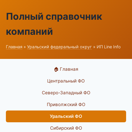
Полный справочник
компаний
Главная
»
Уральский федеральный округ
» ИП Line Info
🏠 Главная
Центральный ФО
Северо-Западный ФО
Приволжский ФО
Уральский ФО
Сибирский ФО