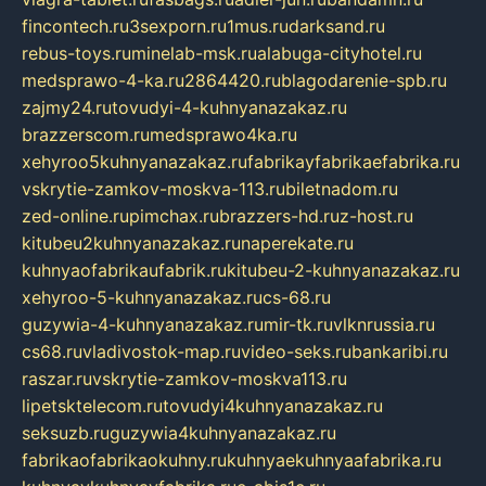
fincontech.ru
3sexporn.ru
1mus.ru
darksand.ru
rebus-toys.ru
minelab-msk.ru
alabuga-cityhotel.ru
medsprawo-4-ka.ru
2864420.ru
blagodarenie-spb.ru
zajmy24.ru
tovudyi-4-kuhnyanazakaz.ru
brazzerscom.ru
medsprawo4ka.ru
xehyroo5kuhnyanazakaz.ru
fabrikayfabrikaefabrika.ru
vskrytie-zamkov-moskva-113.ru
biletnadom.ru
zed-online.ru
pimchax.ru
brazzers-hd.ru
z-host.ru
kitubeu2kuhnyanazakaz.ru
naperekate.ru
kuhnyaofabrikaufabrik.ru
kitubeu-2-kuhnyanazakaz.ru
xehyroo-5-kuhnyanazakaz.ru
cs-68.ru
guzywia-4-kuhnyanazakaz.ru
mir-tk.ru
vlknrussia.ru
cs68.ru
vladivostok-map.ru
video-seks.ru
bankaribi.ru
raszar.ru
vskrytie-zamkov-moskva113.ru
lipetsktelecom.ru
tovudyi4kuhnyanazakaz.ru
seksuzb.ru
guzywia4kuhnyanazakaz.ru
fabrikaofabrikaokuhny.ru
kuhnyaekuhnyaafabrika.ru