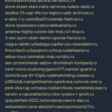
kuhnyaykuhnyayfabrika.ru
e-abis1c.ru
store-brawl-stars.ru
kts-services.ru
dark-sand.ru
sindika-01.ru
sp-life.ru
x-legion.ru
sib-archives.ru
e-abis-1-c.ru
sindika01.ru
venda-festival.ru
store-brawlstars.ru
dooraleksandria.ru
antenna-highly.ru
mine-lab-msk.ru
1-mus.ru
3-sex-porn.ru
ban-damn.ru
purse-factory.ru
viagra-tablet.ru
fasbags.ru
adler-jun.ru
bandamn.ru
fincontech.ru
3sexporn.ru
1mus.ru
darksand.ru
rebus-toys.ru
minelab-msk.ru
rtdco.ru
seo-prodvizhenie-sajtov-stroitelnyh-kompanij.ru
card-voice.ru
rulonnyygazon177.ru
snow-guard.ru
domizbrusa-9x12spb.ru
demaholding.ru
aalse.ru
a380club.ru
argentinamia.ru
perkoka.ru
movie-one.ru
perk-oka.ru
g-octopus.ru
sibarchives.ru
andreislyusar.ru
naruto-x.ru
pursefactory.ru
tor-lyubov-i-grom.ru
spayderhed-2022.ru
movieone.ru
evro-dez.ru
webamator.ru
ma-absolut1.ru
avtopomosch27.ru