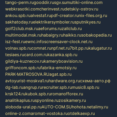
tango-perm.ru
gooddir.ru
sgv.su
multiki-online.com
webkrasotki.com
cherinvest.ru
detskiy-ostrov.ru
ankou.spb.ru
alvesta1.ru
pdf-creator.ru
nix-files.org.ru
sakhatoday.ru
elektrikersymboler.ru
sputnikyes.ru
golf2club.msk.ru
aeforums.ru
zallclub.ru
multimodal.msk.ru
habaigry.ru
haikko.ru
sobakopedia.ru
isz-fest.ru
ewnc.info
screensaver-clock.net.ru
volnav.spb.ru
comnat.ru
npf.net.ru
7bit.pp.ru
kalugatur.ru
tesiaes.ru
card.com.ru
kazanka.spb.ru
gildiya-kuznecov.ru
kameryboavision.ru
griffoncom.spb.ru
fabrika-emotsiy.ru
PARK-MATROSOVA.RU
agat.spb.ru
avtoyurist-moskva1.ru
hardware.org.ru
схема-авто.рф
dg-lab.ru
angrup.ru
recruiter.spb.ru
music8.spb.ru
krsk124.ru
kubok.spb.ru
romanofforex.ru
analitikaplus.ru
spyonline.ru
zosikamery.ru
sloboda-ural.pp.ru
AUTO-COM.SU
hohota.net
alimy.ru
online-z.com
aromat-vostoka.ru
otdelkaexp.ru