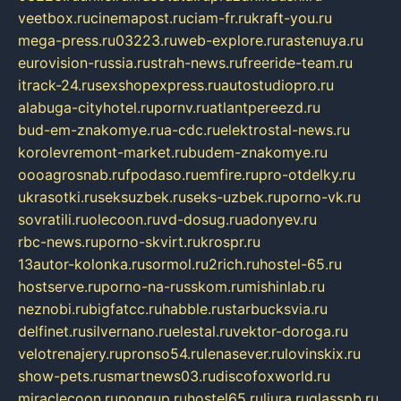
veetbox.ru
cinemapost.ru
ciam-fr.ru
kraft-you.ru
mega-press.ru
03223.ru
web-explore.ru
rastenuya.ru
eurovision-russia.ru
strah-news.ru
freeride-team.ru
itrack-24.ru
sexshopexpress.ru
autostudiopro.ru
alabuga-cityhotel.ru
pornv.ru
atlantpereezd.ru
bud-em-znakomye.ru
a-cdc.ru
elektrostal-news.ru
korolevremont-market.ru
budem-znakomye.ru
oooagrosnab.ru
fpodaso.ru
emfire.ru
pro-otdelky.ru
ukrasotki.ru
seksuzbek.ru
seks-uzbek.ru
porno-vk.ru
sovratili.ru
olecoon.ru
vd-dosug.ru
adonyev.ru
rbc-news.ru
porno-skvirt.ru
krospr.ru
13autor-kolonka.ru
sormol.ru
2rich.ru
hostel-65.ru
hostserve.ru
porno-na-russkom.ru
mishinlab.ru
neznobi.ru
bigfatcc.ru
habble.ru
starbucksvia.ru
delfinet.ru
silvernano.ru
elestal.ru
vektor-doroga.ru
velotrenajery.ru
pronso54.ru
lenasever.ru
lovinskix.ru
show-pets.ru
smartnews03.ru
discofoxworld.ru
miraclecoon.ru
pongup.ru
hostel65.ru
liura.ru
glasspb.ru