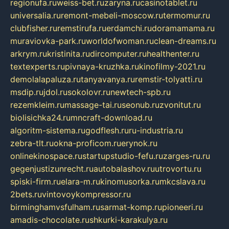
regionufa.ru
weiss-bet.ru
zaryna.ru
casinotablet.ru
universalia.ru
remont-mebeli-moscow.ru
termomur.ru
clubfisher.ru
remstirufa.ru
erdamchi.ru
doramamama.ru
muraviovka-park.ru
worldofwoman.ru
clean-dreams.ru
arkrym.ru
kristinita.ru
dircomputer.ru
healthenter.ru
textexperts.ru
pivnaya-kruzhka.ru
kinofilmy-2021.ru
demolalapaluza.ru
tanyavanya.ru
remstir-tolyatti.ru
msdip.ru
jdol.ru
sokolovr.ru
newtech-spb.ru
rezemkleim.ru
massage-tai.ru
seonub.ru
zvonitut.ru
biolisichka24.ru
mncraft-download.ru
algoritm-sistema.ru
godflesh.ru
ru-industria.ru
zebra-tlt.ru
okna-proficom.ru
erynok.ru
onlinekinospace.ru
startupstudio-fefu.ru
zarges-ru.ru
gegenjustizunrecht.ru
autobalashov.ru
utrovortu.ru
spiski-firm.ru
elara-m.ru
kinomusorka.ru
mkcslava.ru
2bets.ru
vintovoykompressor.ru
birminghamvsfulham.ru
sarmat-komp.ru
pioneeri.ru
amadis-chocolate.ru
shkurki-karakulya.ru